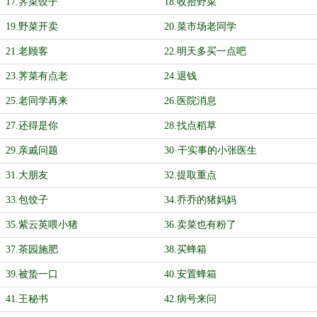
17.荠菜饺子
18.收拾野菜
19.野菜开卖
20.菜市场老同学
21.老顾客
22.明天多买一点吧
23.荠菜有点老
24.退钱
25.老同学再来
26.医院消息
27.还得是你
28.找点稻草
29.亲戚问题
30·干实事的小张医生
31.大朋友
32.提取重点
33.包饺子
34.乔乔的猪妈妈
35.紫云英喂小猪
36.卖菜也有粉了
37.茶园施肥
38.买蜂箱
39.被蛰一口
40.安置蜂箱
41.王秘书
42.病号来问