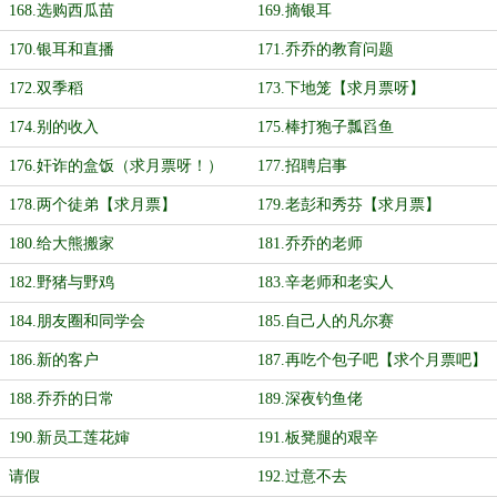
168.选购西瓜苗
169.摘银耳
170.银耳和直播
171.乔乔的教育问题
172.双季稻
173.下地笼【求月票呀】
174.别的收入
175.棒打狍子瓢舀鱼
176.奸诈的盒饭（求月票呀！）
177.招聘启事
178.两个徒弟【求月票】
179.老彭和秀芬【求月票】
180.给大熊搬家
181.乔乔的老师
182.野猪与野鸡
183.辛老师和老实人
184.朋友圈和同学会
185.自己人的凡尔赛
186.新的客户
187.再吃个包子吧【求个月票吧】
188.乔乔的日常
189.深夜钓鱼佬
190.新员工莲花婶
191.板凳腿的艰辛
请假
192.过意不去