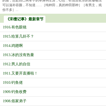
的脸，想起自己两辈子的单身狗生涯，心想：听说合欢宗的双修秘法
可以滋补容颜，不知道……［纯种田，真的种田那种］［有男主，戏
份不多］...
《宋檀记事》最新章节
1916.有色眼镜
1915.给算几卦不？
1914.鸡翅啊
1913.冰的没有热量
1912.男人的自信
1911.又要开直播啦！
1910.钓鱼佬
1909.钓鱼收费
1908.俗家弟子