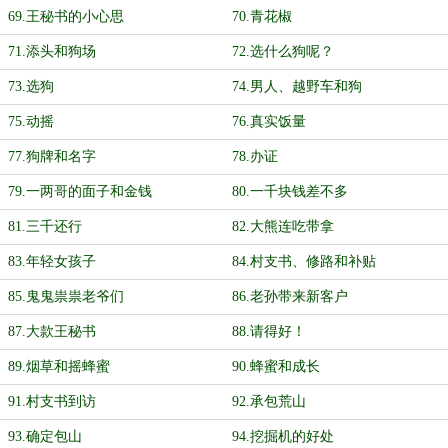
69.王秘书的小心思
70.青花椒
71.添头和狗场
72.选什么狗呢？
73.选狗
74.男人、越野车和狗
75.动摇
76.真实饭量
77.狗牌和名字
78.办证
79.一两哥的面子和金钱
80.一千块钱差不多
81.三千还行
82.大熊连吃带拿
83.年轻女孩子
84.村支书、修路和补贴
85.鬼鬼祟祟老爷们
86.老孙带来新客户
87.大款王秘书
88.请得好！
89.烟草和摇蜂蜜
90.蜂蜜和成长
91.村支书到访
92.承包荒山
93.确定包山
94.挖掘机的好处