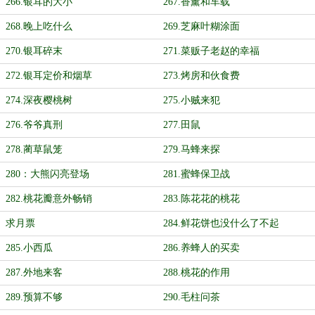
266.银耳的大小
267.香薰和车载
268.晚上吃什么
269.芝麻叶糊涂面
270.银耳碎末
271.菜贩子老赵的幸福
272.银耳定价和烟草
273.烤房和伙食费
274.深夜樱桃树
275.小贼来犯
276.爷爷真刑
277.田鼠
278.蔺草鼠笼
279.马蜂来探
280：大熊闪亮登场
281.蜜蜂保卫战
282.桃花瓣意外畅销
283.陈花花的桃花
求月票
284.鲜花饼也没什么了不起
285.小西瓜
286.养蜂人的买卖
287.外地来客
288.桃花的作用
289.预算不够
290.毛柱问茶