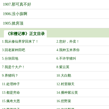
1907.那可真不好
1906.没小孩啊
1905.掀房顶
《宋檀记事》正文目录
1.我从修仙界穿回来了！
2.您好，外卖！
3.回老家种田吧
4.我种玉米养你
5.分块田地
6.不许学猪叫
7.我是个大户！
8.紫云英
9.养猪吗？
10.大白鹅
11.处理种子
12.村里聊天
13.都是穷命
14.播种紫云英
15.佩奇大恩
16.挖野菜