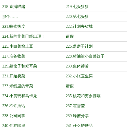
218.直播喂猪
219.七头猪猪
那个……
220.第七头猪
221.蜂蜜热度
222.计划去省城
224.新的韭菜已经出现！
请假
225.小白菜烩土豆
226.盖房子计划
227.准备收菜
228.猪油渣小白菜饺子
229.躺饺子和粑耳朵
230.集体诉苦
231.开始卖菜
232.小张医生买
233.米线里的青菜
请假
234.小黄鸭和马卡龙
235.桃花和穷乡僻壤
236.不许插话
237.霍雪莹
238.公司同事
239.蜂蜜分享
240.住在哪里
241.什么护肤品