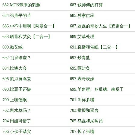
682.MCN带来的刺激
683.钱师傅的打算
684.张燕平的苦
685.独家供应
686.中不中用啊【两章合一】
687.磊磊的奇妙人生【双更合一】
688.晒背和艾灸【二合一】
689.艾草处理
690.敲艾绒
691.直播和催眠【二合一】
692.到底谁虚？
693.炒青盐
694.比惨大会
695.隔盐灸
696.割点黄蒿去
697.表哥表妹
698.比豆子还惨
699.羊角蜜、冬瓜糖、南瓜干
700.止咳催眠
701.叫你多嘴
702.割水草吗？
703.举报和谣言
704.田甜可惜了
705.乌磊和采购员
706.小伙子踏实
707.长了张嘴