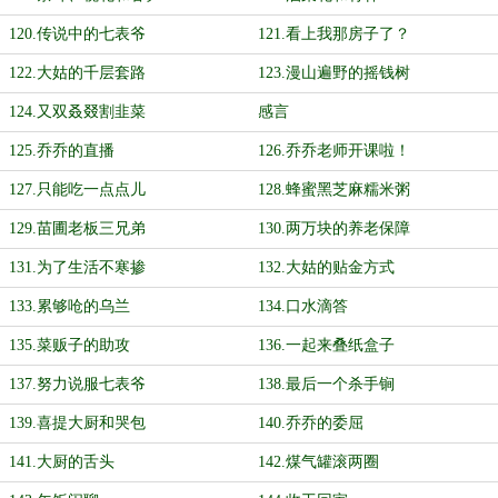
120.传说中的七表爷
121.看上我那房子了？
122.大姑的千层套路
123.漫山遍野的摇钱树
124.又双叒叕割韭菜
感言
125.乔乔的直播
126.乔乔老师开课啦！
127.只能吃一点点儿
128.蜂蜜黑芝麻糯米粥
129.苗圃老板三兄弟
130.两万块的养老保障
131.为了生活不寒掺
132.大姑的贴金方式
133.累够呛的乌兰
134.口水滴答
135.菜贩子的助攻
136.一起来叠纸盒子
137.努力说服七表爷
138.最后一个杀手锏
139.喜提大厨和哭包
140.乔乔的委屈
141.大厨的舌头
142.煤气罐滚两圈