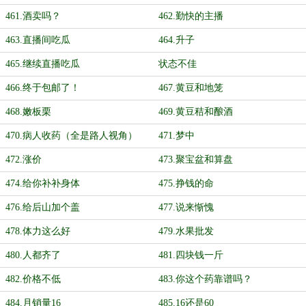
461.酒卖吗？
462.勤快的主播
463.直播间吃瓜
464.升子
465.继续直播吃瓜
状态不佳
466.终于包邮了！
467.黄豆和地笼
468.嫩板栗
469.黄豆秸和酿酒
470.病人收药（全是路人视角）
471.梦中
472.涨价
473.聚宝盆和算盘
474.给你补补身体
475.挣钱的命
476.给后山加个盖
477.说来惭愧
478.体力这么好
479.水果批发
480.人都齐了
481.四块钱一斤
482.价格不低
483.你这个药靠谱吗？
484.月销量16
485.16还是60