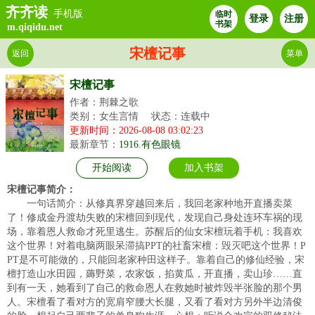
齐齐读
手机版
临时
登录
注册
书架
m.qiqidu.net
宋檀记事
返回
菜单
宋檀记事
作者：荆棘之歌
类别：女生言情
状态：连载中
更新时间：2026-08-08 03:02:23
最新章节：
1916.有色眼镜
开始阅读
加入书架
宋檀记事简介：
一句话简介：从修真界穿越回来后，我回老家种地开直播卖菜
了！修成金丹渡劫失败的宋檀回到现代，发现自己身处连环车祸的现
场，靠着恩人救命才死里逃生。苏醒后的仙女宋檀玩着手机：我喜欢
这个世界！对着电脑两眼呆滞搞PPT的社畜宋檀：毁灭吧这个世界！P
PT是不可能做的，只能回老家种田这样子。靠着自己的修仙经验，宋
檀打造山水田园，薅野菜，农家饭，掐黄瓜，开直播，卖山珍……直
到有一天，她看到了自己的救命恩人在救她时被炸毁半张脸的那个男
人。宋檀看了看对方的宽肩窄腰大长腿，又看了看对方另外半边清俊