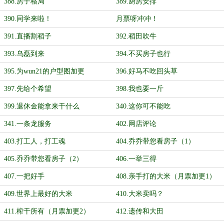
388.房子格局
389.厨房安排
390.同学来啦！
月票呀冲冲！
391.直播割稻子
392.稻田吹牛
393.乌磊到来
394.不买房子也行
395.为wun21的户型图加更
396.好马不吃回头草
397.先给个希望
398.我也要一斤
399.退休金能拿来干什么
340.这你可不能吃
341.一条龙服务
402.网店评论
403.打工人，打工魂
404.乔乔带您看房子（1）
405.乔乔带您看房子（2）
406.一举三得
407.一把好手
408.亲手打的大米（月票加更1）
409.世界上最好的大米
410.大米卖吗？
411.榨干所有（月票加更2）
412.遗传和大田