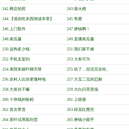
242.网店拍照
243.柴火棍
244.【请勿吃东西阅读本章】
245.售罄
246.上门取件
247.挣钱啊！
248.南瓜藤
249.直播南瓜藤
250.这狗多少钱
251.我们家不难
252.手机支架到
253.大有可为
254.来陪朱丽叶聊天呀
255.给了，但没完全给。
256.农村人比你更懂种地
257.大宝二宝的忍耐
258.大舅在干嘛
259.大白闪亮登场
260.十块钱的蚯蚓
261.上链接
262.首次带货
263.碎花红围兜
264.茶叶试用装到货
265.挣钱小能手