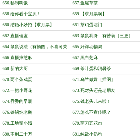
656.秘制狗饭
657.鱼腥草茶
658.给你看个宝贝！
659.【求月票啊】
660.结婚小妙招【求月票】
661.茶鸡蛋堵门
662.直播偷盗
663.鼠鼠我呀，有苦衷［三更］
664.鼠鼠说法（有插图，不喜可关
665.奸诈动物局
设置）
666.直播摔芝麻
667.黑白芝麻
668.新的大厨
669.茶叶蛋和消暑茶
670.两个茶鸡蛋
671.乌兰做媒［插图］
672.一把小野花
673.死对头还是老朋友
674.乔乔的早晨
675.钱老头儿来啦！
676.铁锅炖老鹅
677.怎么不宣传呢？
678.工地翟小娥
679.两刀五花肉
680.不到二十万
681.纯欲小奶狗