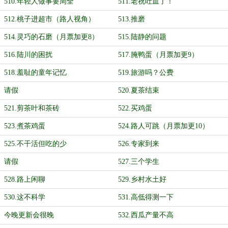
510.年轻人做事要周全
511.老祝吐血了！
512.桃子进超市（路人视角）
513.推磨
514.灵巧的石磨（月票加更8）
515.陆静的问题
516.陆川的困扰
517.腌鸭蛋（月票加更9）
518.羞耻的童年记忆
519.旅游吗？公费
请假
520.夏茶结束
521.剪茶叶和茶砖
522.买鸡蛋
523.煮茶鸡蛋
524.路人可跳（月票加更10）
525.不干活但吃的少
526.专家到来
请假
527.三个学生
528.路上闲聊
529.乡村水土好
530.这不科学
531.高低得测一下
今晚更新会很晚
532.西瓜产量不高