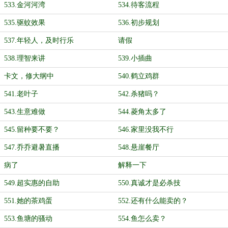
533.金河河湾
534.待客流程
535.驱蚊效果
536.初步规划
537.年轻人，及时行乐
请假
538.理智来讲
539.小插曲
卡文，修大纲中
540.鹤立鸡群
541.老叶子
542.杀猪吗？
543.生意难做
544.菱角太多了
545.留种要不要？
546.家里没我不行
547.乔乔避暑直播
548.悬崖餐厅
病了
解释一下
549.超实惠的自助
550.真诚才是必杀技
551.她的茶鸡蛋
552.还有什么能卖的？
553.鱼塘的骚动
554.鱼怎么卖？