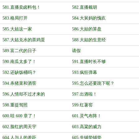
581.直播卖卤料包！
582.直播截胡
583.格局打开
584.大舅妈的愧疚
585.大姑这一家
586.大姑的算盘
587.大姑兑水的茶鸡蛋
588.大姑的生意经
589.富二代的日子
请假
590.南瓜太多了！
591.直播时长不够
592.还缺饭桶吗？
593.疯狂弹幕
594.杀猪菜和酒窖
595.怎么还要跪下呢？
596.人情却不过才来的
597.出酒啦！
598.重提驾照
599.红薯窖
600.哇 600 章了！
601.灵气布阵！
602.脸红的周天宇
603.高粱的威力
604.人与人的差距
605.先铺垫铺垫