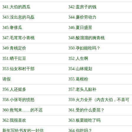
341.大伯的西瓜
342.盖房子的钱
343.没出息的乌磊
344.廉价劳动力
345.奢侈瓜
346.夏日盛景
347.毛茸茸小青桃
348.酸溜溜的腌青桃
349.青桃定价
350.孕妇能吃吗？
351.晒干豇豆
352.人生啊
353.仙女和村干部
354.山林规划
请假
355.葛根粉
356.人还挺多
357.老头儿贴补
358.小张哥的愤怒
359.火力全开（内含大伯，不喜可
跳）
360.救驾来……的不迟
361.受的什么委屈？
362.我很喜欢
363.板栗能吃了吗
新年写给书友的一封信
364.你吃吗？