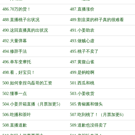
486.70万的货！
487.直播涨价
488.直播桃子出状况
489.割韭菜的样子真的很难看
490.这回直播真的出状况
491.小姜助农
492.大量弹幕
493.做贼心虚
494.修辞手法
495.桃子不卖了
496.单车变摩托
497.黄腹山雀
498.看，好宝贝！
499.是蚂蝗啊
500.如何拿捏乌磊哥的工资
501.西瓜和桃
502.懂事一点
503.小姜收货
504.小姜开箱直播（月票加更5）
505.青椒酱和馒头
506.吃播和茶叶
507.吃到桃了！（月票加更6）
508.直播道歉
509.道歉也没得卖了