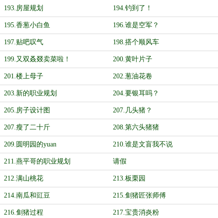
193.房屋规划
194.钓到了！
195.香葱小白鱼
196.谁是空军？
197.贴吧叹气
198.搭个顺风车
199.又双叒叕卖菜啦！
200.黄叶片子
201.楼上母子
202.葱油花卷
203.新的职业规划
204.要银耳吗？
205.房子设计图
207.几头猪？
207.瘦了二十斤
208.第六头猪猪
209.圆明园的yuan
210.谁是文盲我不说
211.燕平哥的职业规划
请假
212.满山桃花
213.板栗园
214.南瓜和豇豆
215.劁猪匠张师傅
216.劁猪过程
217.宝贵消炎粉