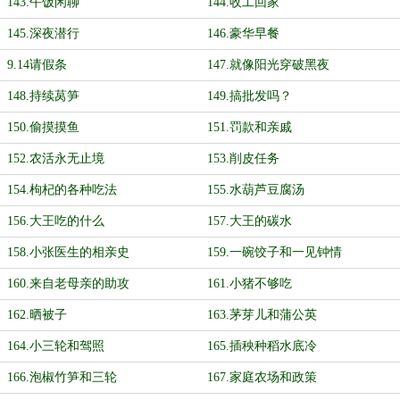
143.午饭闲聊
144.收工回家
145.深夜潜行
146.豪华早餐
9.14请假条
147.就像阳光穿破黑夜
148.持续莴笋
149.搞批发吗？
150.偷摸摸鱼
151.罚款和亲戚
152.农活永无止境
153.削皮任务
154.枸杞的各种吃法
155.水葫芦豆腐汤
156.大王吃的什么
157.大王的碳水
158.小张医生的相亲史
159.一碗饺子和一见钟情
160.来自老母亲的助攻
161.小猪不够吃
162.晒被子
163.茅芽儿和蒲公英
164.小三轮和驾照
165.插秧种稻水底冷
166.泡椒竹笋和三轮
167.家庭农场和政策