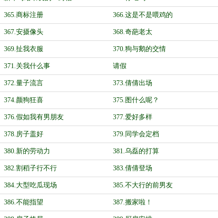
365.商标注册
366.这是不是喂鸡的
367.安摄像头
368.奇葩老太
369.扯我衣服
370.狗与鹅的交情
371.关我什么事
请假
372.量子流言
373.倩倩出场
374.颜狗狂喜
375.图什么呢？
376.假如我有男朋友
377.爱好多样
378.房子盖好
379.同学会定档
380.新的劳动力
381.乌磊的打算
382.割稻子行不行
383.倩倩登场
384.大型吃瓜现场
385.不大行的前男友
386.不能指望
387.搬家啦！