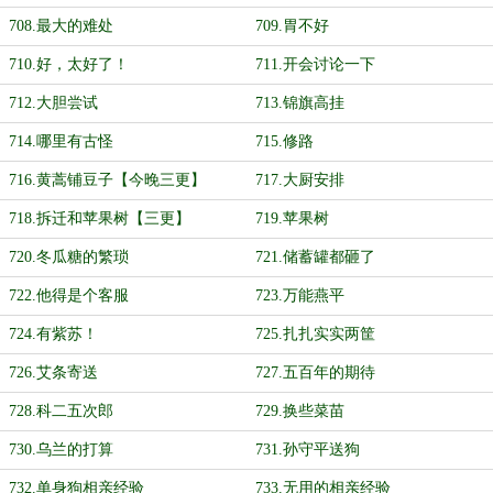
708.最大的难处
709.胃不好
710.好，太好了！
711.开会讨论一下
712.大胆尝试
713.锦旗高挂
714.哪里有古怪
715.修路
716.黄蒿铺豆子【今晚三更】
717.大厨安排
718.拆迁和苹果树【三更】
719.苹果树
720.冬瓜糖的繁琐
721.储蓄罐都砸了
722.他得是个客服
723.万能燕平
724.有紫苏！
725.扎扎实实两筐
726.艾条寄送
727.五百年的期待
728.科二五次郎
729.换些菜苗
730.乌兰的打算
731.孙守平送狗
732.单身狗相亲经验
733.无用的相亲经验