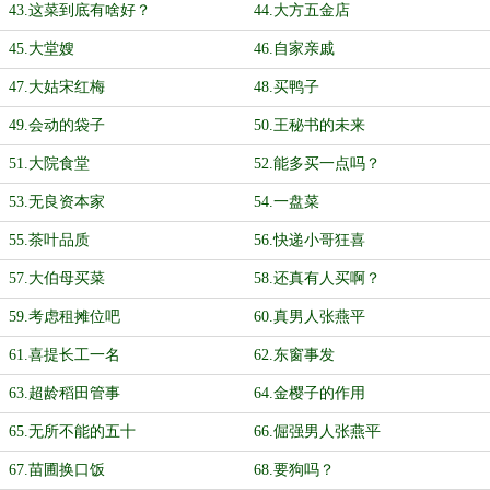
43.这菜到底有啥好？
44.大方五金店
45.大堂嫂
46.自家亲戚
47.大姑宋红梅
48.买鸭子
49.会动的袋子
50.王秘书的未来
51.大院食堂
52.能多买一点吗？
53.无良资本家
54.一盘菜
55.茶叶品质
56.快递小哥狂喜
57.大伯母买菜
58.还真有人买啊？
59.考虑租摊位吧
60.真男人张燕平
61.喜提长工一名
62.东窗事发
63.超龄稻田管事
64.金樱子的作用
65.无所不能的五十
66.倔强男人张燕平
67.苗圃换口饭
68.要狗吗？