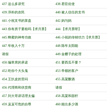
437.这么多讲究
438.君臣佐使
439.淳朴的农民
440.被人信任的支书
441.小祝支书的算盘
442.妈与妈
443.你有房子要租吗【求月票】
444.【求月票呀】
445.蜂蜜的神奇功效
446.小祝的传销功力【求月票】
447.年收入十万
448.陈年太阳能
请假
449.金樱子的处理
450.编草席的承诺
451.要西瓜不要？
452.吃你个大头鬼
453.帝都的客户
454.王扒皮的苦闷
455.高粱酿酒
456.代理商和供货商
请假
457.刘大哥讲话理太偏
458.高粱和甜杆
459.岌岌可危的自尊
460.能出多少酒