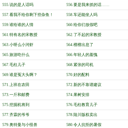
555.说的是人话吗
556.要是我来抓的话……
557.看我不给你剩下些杂鱼！
558.车还能坐人吗
559.谁给谁的人情
560.给你们放假吧
561.特有名的宋教授
562.了不起的宋教授
563.小呀么小河虾
564.檀檀出息了
565.旅游吃什么
566.年轻人的羞愧
567.毛柱儿子
568.紧张的司机
569.谁是冤大头啊？
570.好的配料
571.上班在农田
572.新的不靠谱建议
573.一斤和邮费
574.果树安排
575.挖掘机将到
576.毛柱教育儿子
577.齐霖的爷爷
578.陆川版权卖出
579.奥特曼与小怪兽
580.令人抗拒的暑假