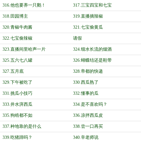
316.他也要养一只鹅！
317.三宝四宝和七宝
318.田园博主
319.直播摘辣椒
320.青椒牛肉酱
321.七宝偷黄瓜
322.七宝偷辣椒
请假
323.直播间里哈声一片
324.细水长流的烟酒
325.五六七八罐
326.蝴蝶结还是鞋带
327.五月底
328.帝都的快递
329.下午被吃了
330.西瓜熟了
331.挑瓜小技巧
332.懂事的瓜
333.井水湃西瓜
334.是不喜欢吗？
335.狗啃都不如
336.凉拌西瓜皮
337.种地靠的是什么
338.尝一口再买
339.吃猪蹄吗？
340.辛老师说