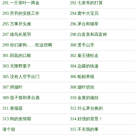
291.一斤茶叶一两金
292.七表爷的打算
293.乔乔的安抚工作
294.窝中大宝贝
295.万事开头难
296.茅台和烟草
297.雄鸟长尾羽
298.白富美和高富帅
299.你们家狗……吃这些啊
300.烫手山芋
301.田鼠的口粮
302.秦王绕柱走
303.天降野栗子
304.边疆的快递
305.没有人空手出门
306.蚯蚓养殖
307.捋烟叶
308.烟叶切丝
309.茄子馍和茅台酒
310.金黄的烟丝
311.卷烟器
312.什么茅台换的
313.狗的发情期
314.好强的背景！
请个假
315.不关我的事