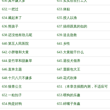
630.真不嫌人多
631.实实在在打工人
632.一把过
633.体贴
634.藏起来了
635.授人以渔
636.熊孩子
637.搞得跟真的似的
638.还没他有劲儿呢
639.送去急救
640.第五人民医院
641.乡性
642.小胖墩和大黄
643.大黄能干什么
644.皇竹草和甜象草
645.退役犬领养
646.直奔主题
647.显眼包大王
648.十只八只不嫌多
649.花式吹捧
650.狼青公主
651.（本章含插图内测，不适应可
关）
652.一粒扣子
653.喂狗的乐趣
654.狗是好狗
655.碎嘴子朱鑫