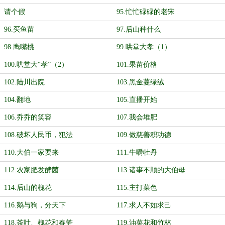
请个假
95.忙忙碌碌的老宋
96.买鱼苗
97.后山种什么
98.鹰嘴桃
99.哄堂大孝（1）
100.哄堂大“孝”（2）
101.果苗价格
102.陆川出院
103.黑金蔓绿绒
104.翻地
105.直播开始
106.乔乔的笑容
107.我会堆肥
108.破坏人民币，犯法
109.做慈善积功德
110.大伯一家要来
111.牛嚼牡丹
112.农家肥发酵菌
113.诸事不顺的大伯母
114.后山的槐花
115.主打菜色
116.鹅与狗，分天下
117.求人不如求己
118.茶叶、槐花和春笋
119.油菜花和竹林