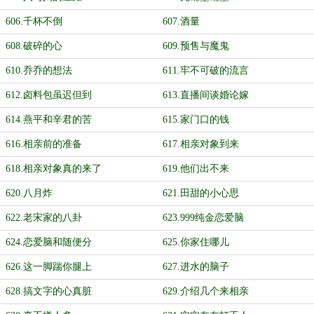
606.千杯不倒
607.酒量
608.破碎的心
609.预售与魔鬼
610.乔乔的想法
611.牢不可破的流言
612.卤料包虽迟但到
613.直播间谈婚论嫁
614.燕平和辛君的苦
615.家门口的钱
616.相亲前的准备
617.相亲对象到来
618.相亲对象真的来了
619.他们出不来
620.八月炸
621.田甜的小心思
622.老宋家的八卦
623.999纯金恋爱脑
624.恋爱脑和随便分
625.你家住哪儿
626.这一脚踹你腿上
627.进水的脑子
628.搞文字的心真脏
629.介绍几个来相亲