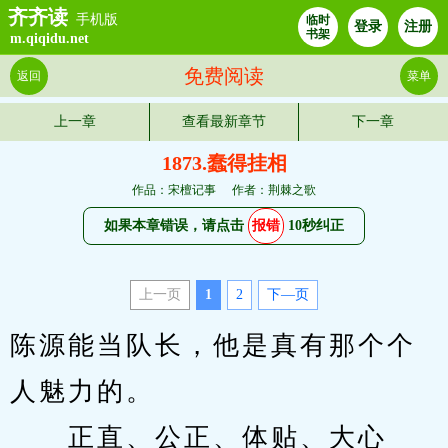
齐齐读
手机版
临时
登录
注册
书架
m.qiqidu.net
免费阅读
返回
菜单
上一章
查看最新章节
下一章
1873.蠢得挂相
作品：宋檀记事
作者：荆棘之歌
如果本章错误，请点击
报错
10秒纠正
上一页
1
2
下—页
陈源能当队长，他是真有那个个
人魅力的。
　　正直、公正、体贴、大心