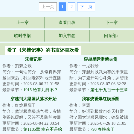
上一页
1
2
下—页
上一章
查看目录
下一章
临时书架
加入书签
回顶部↑
看了《宋檀记事》的书友还喜欢看
宋檀记事
穿越星际妻荣夫贵
作者：荆棘之歌
作者：一见我珍
简介：一句话简介：从修真界穿
简介：穿越到以武为尊的未来星
越回来后，我回老家种地开直播
际，为了避开勾心斗角，罗碧隐
卖菜了！修成金丹渡劫失败的宋
更新时间：2026-08-06 22:01:58
瞒了自己觉醒异能的事。谁知有
更新时间：2026-08-07 06:32:28
檀回到现代，发...
最新章节：
1915.给算几卦不？
人不长眼非要找...
最新章节：
第七千九百一十三章
多半是躲懒了
穿越到大梁国从落水开始
我靠烧香爆红娱乐圈
作者：红烧豆腐干
作者：容焉
简介：熬过极寒极热气候，灾情
简介：好运到极致也会天打雷
刚得以缓解，又淬不及防的凌晨
劈？因太过顺风顺水，锦梨被踹
地震，天还没亮来一场大洪水，
更新时间：2026-08-04 22:08:54
去了人间，穿到书里早死的路人
更新时间：2026-07-26 18:21:05
周半夏和顾文轩...
最新章节：
第1185章 幸在不是啥
身上。为了让身体...
最新章节：
798 春晚来了