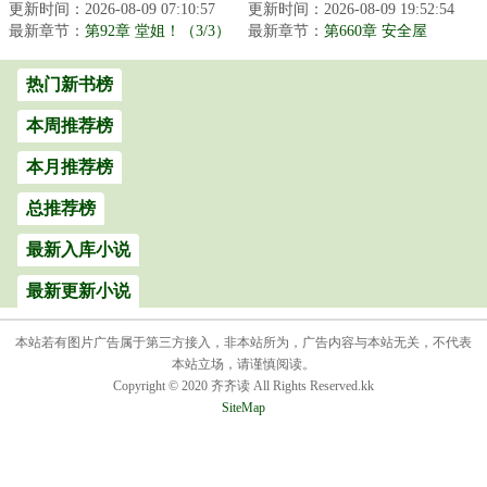
更新时间：2026-08-09 07:10:57
续混圈子了…怎么也没想
更新时间：2026-08-09 19:52:54
想被众生铭记，是否能幻
最新章节：
到原本打算捞一笔就走的
第92章 堂姐！（3/3）
最新章节：
想成真当权贵和平民同
第660章 安全屋
综艺节目居...
处，是否能继续...
热门新书榜
本周推荐榜
本月推荐榜
总推荐榜
最新入库小说
最新更新小说
本站若有图片广告属于第三方接入，非本站所为，广告内容与本站无关，不代表
本站立场，请谨慎阅读。
Copyright © 2020 齐齐读 All Rights Reserved.kk
SiteMap