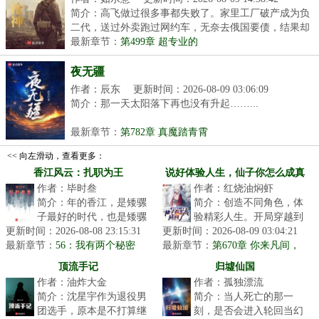
简介：高飞做过很多事都失败了。家里工厂破产成为负
二代，送过外卖跑过网约车，无奈去俄国要债，结果却
被...
最新章节：
第499章 超专业的
夜无疆
作者：辰东
更新时间：2026-08-09 03:06:09
简介：那一天太阳落下再也没有升起……...
最新章节：
第782章 真魔踏青霄
<< 向左滑动，查看更多：
香江风云：扎职为王
说好体验人生，仙子你怎么成真
作者：毕时叁
作者：红烧油焖虾
了
简介：年的香江，是矮骡
简介：创造不同角色，体
子最好的时代，也是矮骡
验精彩人生。开局穿越到
更新时间：2026-08-08 23:15:31
子最糟糕的时代。
更新时间：2026-08-09 03:04:21
一个被架空的吉祥物皇帝
最新章节：
Tobeornottobe这个问题，
56：我有两个秘密
最新章节：
身上，通过百世书体验不
第670章 你来凡间，
摆在了穿越回来...
就是管这些闲事的吗？
同的人生，...
顶流手记
归墟仙国
作者：油炸大金
作者：孤独漂流
简介：沈星宇作为退役男
简介：当人死亡的那一
团选手，原本是不打算继
刻，是否会进入轮回当幻