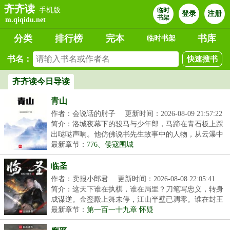
齐齐读
手机版
临时
登录
注册
书架
m.qiqidu.net
分类
排行榜
完本
书库
临时书架
书名：
齐齐读今日导读
青山
作者：会说话的肘子
更新时间：2026-08-09 21:57:22
简介：洛城夜幕下的骏马与少年郎，马蹄在青石板上踩
出哒哒声响。他仿佛说书先生故事中的人物，从云瀑中
来...
最新章节：
776、倭寇围城
临圣
作者：卖报小郎君
更新时间：2026-08-08 22:05:41
简介：这天下谁在执棋，谁在局里？刀笔写忠义，转身
成谋逆。金銮殿上舞未停，江山半壁已凋零。谁在封王
拜...
最新章节：
第一百一十九章 怀疑