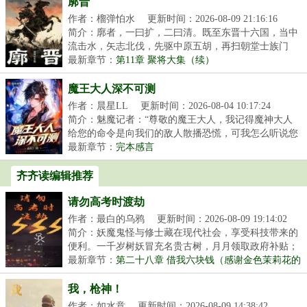
廓晋
作者：榴弹怕水
更新时间：2026-08-09 21:16:16
简介：廓者，一曰扩，二曰清。既至东晋十六国，当中
流击水，矢志北伐，先驱中原五胡，再扫朝堂士族门
阀。...
最新章节：
第11章 聚将大集（续）
魔王大人深不可测
作者：晨星LL
更新时间：2026-08-04 10:17:24
简介：魅魔记者：“尊敬的魔王大人，我记得魔神大人
给您的命令是向我们的敌人散播恐慌，可我怎么听说您
在...
最新章节：
完本感言
齐齐读编辑推荐
请勿高考时渡劫
作者：最白的乌鸦
更新时间：2026-08-09 19:14:02
简介：妖魔鬼怪与修士藏在现代社会，享受科技带来的
便利。一千岁树妖冒充名贵古树，月月领取政府补贴；
八...
最新章节：
第二十八章 借我六块钱（感谢金色茉莉花的
盟主）
我，枪神！
作者：如水意
更新时间：2026-08-09 14:38:42