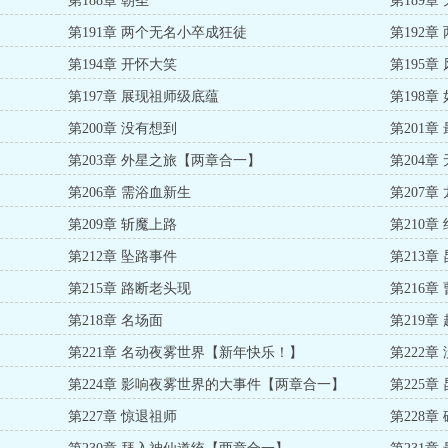
第188章 朝圣
第189章
第191章 两个无名小卒成狂徒
第192章
第194章 开怀大笑
第195章
第197章 展现祖师级底蕴
第198章
第200章 没有想到
第201章
第203章 外星之旅【两章合一】
第204
第206章 需浴血新生
第207
第209章 斩魔上路
第210章
第212章 坠路事件
第213章
第215章 路断老头现
第216章
第218章 名场面
第219
第221章 名动夜雾世界【新年快乐！】
第222章
第224章 影响夜雾世界的大事件【两章合一】
第225
第227章 惊退祖师
第228章