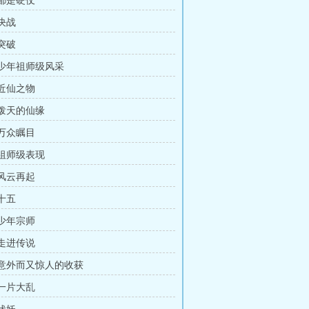
 都是硬仗
 决战
 突破
章 少年祖师级风采
 近仙之物
 泼天的仙缘
 万众瞩目
 祖师级表现
 风云再起
 十五
 少年宗师
 走进传说
章 意外而又惊人的收获
 一片大乱