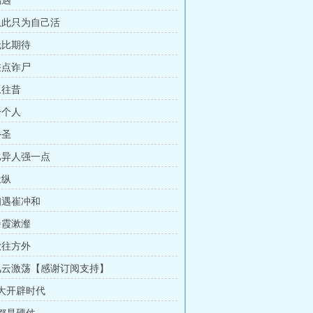
偶遇
 从此只为自己活
无比期待
差点诈尸
叹往昔
一个人
外圣
 比异人强一点
天纵
 初遇崔冲和
餐霞漱瀣
欲往方外
 风云激荡【感谢订阅支持】
 大开辟时代