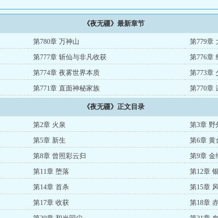
《夜无疆》最新章节
第780章 万神山
第779章
第777章 斩仙与非凡收获
第776章
第774章 夜雾世界本质
第773
第771章 直面神秘家族
第770
《夜无疆》正文目录
第2章 火泉
第3章 
第5章 新生
第6章 
第8章 曾照彩云归
第9章 
第11章 堕落
第12章 
第14章 首杀
第15章
第17章 收获
第18章