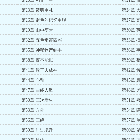
第20章 和光同尘
第21章 
第23章 馈赠重礼
第24章 
第26章 褪色的记忆重现
第27章 
第29章 山中变天
第30章 
第32章 五色烟霞四照
第33章
第35章 神秘物产到手
第36章
第38章 夜不能眠
第39章
第41章 败了去成神
第42章 
第44章 心动
第45章
第47章 曲终人散
第48章 
第50章 三次新生
第51章
第53章 方外
第54章
第56章 三绝
第57章
第59章 时过境迁
第60章