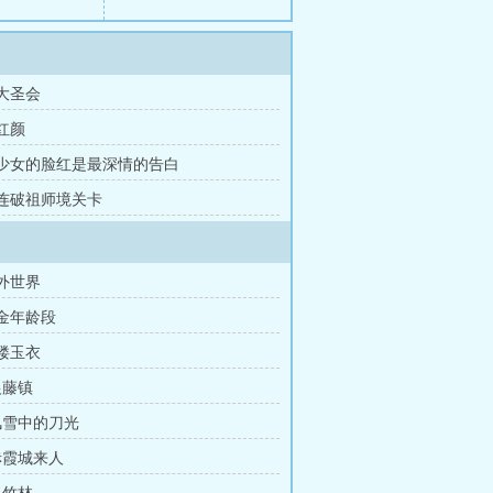
 大圣会
 红颜
章 少女的脸红是最深情的告白
章 连破祖师境关卡
野外世界
黄金年龄段
金缕玉衣
银藤镇
 风雪中的刀光
 赤霞城来人