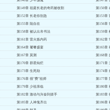
第146章 少年荡魔
第147章
第149章 祖庭长老的奇药被收割
第150章
第152章 长老你别急
第153章
第155章 陆自在
第156章
第158章 被认出帛书法
第159章
第161章 雷火炼内药
第162
第164章 饕餮盛宴
第165章
第167章 莫测
第168章
第170章 群星灿烂
第171章
第173章 生死劫
第174章
第176章 很“费”祖师
第177章
第179章 少祖亲临
第180章
第182章 激动与兴奋到搓手
第183章
第185章 人神鬼齐出
第186