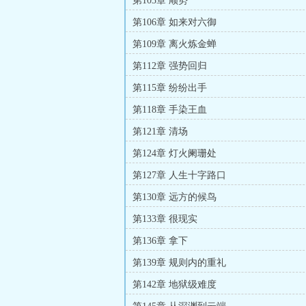
第103章 顺势
第106章 如来对六御
第109章 离火炼金蝉
第112章 强势回归
第115章 纷纷出手
第118章 手染王血
第121章 清场
第124章 灯火阑珊处
第127章 人生十字路口
第130章 远方的候鸟
第133章 很现实
第136章 拿下
第139章 规则内的重礼
第142章 地狱级难度