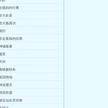
 伏妖
 在规则内行事
 皆大欢喜
 世火炼真功
 横扫
章 常走夜路的结果
 神城落幕
 盛景
 天华
 秦铭被秒杀
 第四绝地
 神庙通关
 得偿所愿
章 被近仙生灵供奉