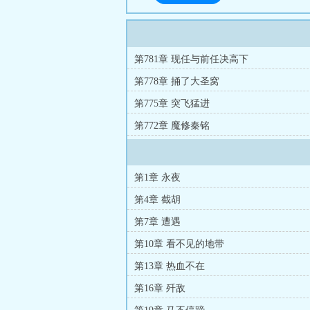
第781章 现任与前任决高下
第778章 捅了大圣窝
第775章 突飞猛进
第772章 魔修秦铭
第1章 永夜
第4章 截胡
第7章 遭遇
第10章 看不见的地带
第13章 热血不在
第16章 歼敌