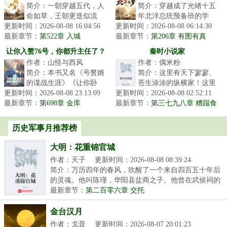
简介：一朝穿越五代，人
简介：穿越成了光绪十五
命如草，王朝更迭似流
年北洋总统预备班的学
更新时间：2026-08-08 16:04:56
水。他是蝼蚁，则撼参天
更新时间：2026-08-08 06:14:30
渣，常德胜看着自己的一
最新章节：
巨树，为棋子，则破天下
第522章 入城
最新章节：
众好同学：冯国璋、段祺
第206章 有图有真
局。布衣之志...
相，亲爸爸，可不能让李鸿章赢
瑞、曹锟、王...
让你入赘76号，你都升主任了？
秦时小说家
太多！（求月票）
作者：山怪与西风
作者：偶米粉
简介：本书又名《号赘婿
简介：这里有天下寥寥、
的谍战生涯》《让你卧
苍生涂涂的纵横家！这里
更新时间：2026-08-08 23:13:09
底，谁教你明码传情报
更新时间：2026-08-08 02:52:11
有修身、齐家、治国、平
最新章节：
的？》携带着托尼·斯塔克
第698章 金库
最新章节：
天下的儒家！这里有天下
第三七九八章 糟蹋食
遗产的赵轩魂...
材（求票票）
皆白、唯我...
历史军事月推荐榜
大明：花重锦官城
作者：天子
更新时间：2026-08-08 08:39:24
简介：万历四年的春风，吹醒了一个来自四百五十年后
的灵魂。他叫陈瑾，华阳县盐商之子。他曾在武侯祠的
森...
最新章节：
第二百零六章 交托
金台汉月
作者：戈昔
更新时间：2026-08-07 20:01:23