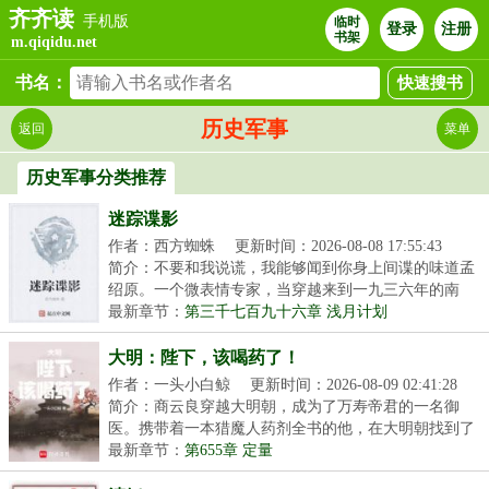
齐齐读
手机版
临时
登录
注册
书架
m.qiqidu.net
书名：
历史军事
返回
菜单
历史军事分类推荐
迷踪谍影
作者：西方蜘蛛
更新时间：2026-08-08 17:55:43
简介：不要和我说谎，我能够闻到你身上间谍的味道孟
绍原。一个微表情专家，当穿越来到一九三六年的南
京，...
最新章节：
第三千七百九十六章 浅月计划
大明：陛下，该喝药了！
作者：一头小白鲸
更新时间：2026-08-09 02:41:28
简介：商云良穿越大明朝，成为了万寿帝君的一名御
医。携带着一本猎魔人药剂全书的他，在大明朝找到了
全新...
最新章节：
第655章 定量