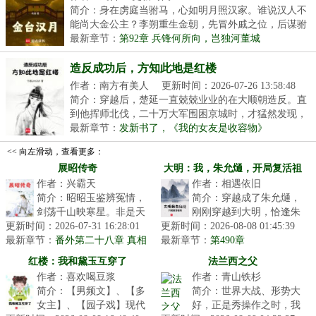
简介：身在虏庭当驸马，心如明月照汉家。谁说汉人不
能尚大金公主？李朔重生金朝，先冒外戚之位，后谋驸
马...
最新章节：
第92章 兵锋何所向，岂独河董城
造反成功后，方知此地是红楼
作者：南方有美人
更新时间：2026-07-26 13:58:48
简介：穿越后，楚延一直兢兢业业的在大顺朝造反。直
到他挥师北伐，二十万大军围困京城时，才猛然发现，
这...
最新章节：
发新书了，《我的女友是收容物》
<< 向左滑动，查看更多：
展昭传奇
大明：我，朱允熥，开局复活祖
作者：兴霸天
作者：相遇依旧
母
简介：昭昭玉鉴辨冤情，
简介：穿越成了朱允熥，
剑荡千山映寒星。非是天
刚刚穿越到大明，恰逢朱
更新时间：2026-07-31 16:28:01
公偏俊秀，人间必要此光
更新时间：2026-08-08 01:45:39
允炆继位，就要拿自己开
最新章节：
明。一本陆小凤传奇式的
番外第二十八章 真相
最新章节：
刀，三日后问斩；本想做
第490章
与结局（中）
侠探故事。...
一个逍遥王...
红楼：我和黛玉互穿了
法兰西之父
作者：喜欢喝豆浆
作者：青山铁杉
简介：【男频文】、【多
简介：世界大战、形势大
女主】、【园子戏】现代
好，正是秀操作之时，我