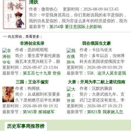
清妖
作者：傲骨铁心
更新时间：2026-08-09 04:53:45
简介：中堂我身居高位，你们竟敢说我的名字是假的，
我的功名是假的，我为官这么多年的经历是假的，我为
大...
最新章节：
第254章 要注意国际上的影响
<< 向左滑动，查看更多：
非洲创业实录
我在俄国当文豪
作者：恶的呃呃呃
作者：卡拉马佐夫
简介：重生霍亨索伦家族
简介：多年以后，当纳博
施瓦本支黑兴根王子，眼
科夫在美国讲授俄国文学
更新时间：2026-08-07 23:13:04
看欧陆风云，大战将起，
更新时间：2026-08-09 03:00:29
的时候。他是如此这般操
最新章节：
这欧陆不待也罢。东非圈
第五百七十九章 世俗
最新章节：
作的。他在黑漆漆的屋子
558、这洋人莫非是我
化改革
地，移民开...
大清祥瑞？
里先是打开...
三国：王业不偏安
大唐：开局为李二献上避坑指南
作者：狗脚朕.
作者：沉默的脑袋
简介：从成都到长安要多
简介：大唐武德九年。玄
久？丞相燃尽后半生来解
武门之变还没有发生。李
更新时间：2026-08-09 00:19:32
题，得不到答案。刘禅带
更新时间：2026-08-07 18:26:23
渊还在纸醉金迷。李建成
最新章节：
着缅怀瞻仰之情，体验了
第565章 摧城破军
最新章节：
和李元吉正密谋除掉最大
第821章 我家婉儿怎
一趟传说中...
么会看上卫王呢？
的威胁。长...
历史军事周推荐榜