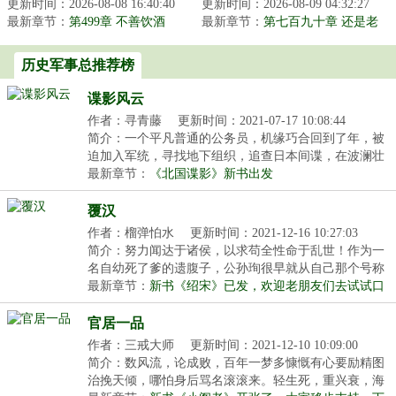
更新时间：2026-08-08 16:40:40
大学生李宸穿越成为侯府
更新时间：2026-08-09 04:32:27
有什么错，只是想要统治
最新章节：
二公子，却又神奇与林黛
第499章 不善饮酒
最新章节：
法兰西而已。博卡萨抱着
第七百九十章 还是老
玉互换了身...
团队
法兰西终身...
历史军事总推荐榜
谍影风云
作者：寻青藤
更新时间：2021-07-17 10:08:44
简介：一个平凡普通的公务员，机缘巧合回到了年，被
迫加入军统，寻找地下组织，追查日本间谍，在波澜壮
阔...
最新章节：
《北国谍影》新书出发
覆汉
作者：榴弹怕水
更新时间：2021-12-16 10:27:03
简介：努力闻达于诸侯，以求苟全性命于乱世！作为一
名自幼死了爹的遗腹子，公孙珣很早就从自己那个号称
穿...
最新章节：
新书《绍宋》已发，欢迎老朋友们去试试口
味
官居一品
作者：三戒大师
更新时间：2021-12-10 10:09:00
简介：数风流，论成败，百年一梦多慷慨有心要励精图
治挽天倾，哪怕身后骂名滚滚来。轻生死，重兴衰，海