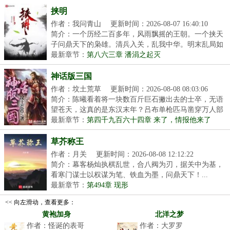
挟明
作者：我问青山
更新时间：2026-08-07 16:40:10
简介：一个历经二百多年，风雨飘摇的王朝。一个挟天
子问鼎天下的枭雄。清兵入关，乱我中华。明末乱局如
何...
最新章节：
第八六三章 潘涓之起灭
神话版三国
作者：坟土荒草
更新时间：2026-08-08 08:03:06
简介：陈曦看着将一块数百斤巨石撇出去的士卒，无语
望苍天，这真的是东汉末年？吕布单枪匹马凿穿万人部
队...
最新章节：
第四千九百六十四章 来了，情报他来了
草芥称王
作者：月关
更新时间：2026-08-08 12:12:22
简介：幕客杨灿执棋乱世，合八阀为刃，据关中为基，
看寒门谋士以权谋为笔、铁血为墨，问鼎天下！...
最新章节：
第494章 现形
<< 向左滑动，查看更多：
黄袍加身
北洋之梦
作者：怪诞的表哥
作者：大罗罗