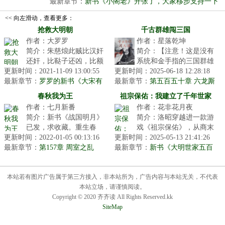
雨...
最新章节：
新书《小阁老》开张了，大家移步支持一下
啊！
<< 向左滑动，查看更多：
抢救大明朝
千古群雄闯三国
作者：大罗罗
作者：星落乾坤
简介：朱慈烺此贼比汉奸
简介：【注意！这是没有
还奸，比鞑子还凶，比额
系统和金手指的三国群雄
更新时间：2021-11-09 13:00:55
李自成还能蛊惑人心！闯
更新时间：2025-06-18 12:28:18
文！】华夏历代群雄乱入
最新章节：
王李自成立马九宫山，遥
罗罗的新书《大宋有
最新章节：
三国，将会给这个波澜壮
第五百五十章 六龙厮
种》今天四更了！
望东南，感...
杀震天嚣
阔的时代带...
春秋我为王
祖宗保佑：我建立了千年世家
作者：七月新番
作者：花非花月夜
简介：新书《战国明月》
简介：洛昭穿越进一款游
已发，求收藏。重生春
戏《祖宗保佑》，从商末
更新时间：2022-01-05 00:13:16
秋，成为卿族庶子，被赶
更新时间：2025-05-13 21:41:26
周初开始，建立家族，历
最新章节：
到马厩与牛马为伴，谁知
第157章 周室之乱
最新章节：
经王朝轮转，传承不断。
新书《大明世家五百
霸业竟由此奠...
年》已发
姬姓洛氏，...
本站若有图片广告属于第三方接入，非本站所为，广告内容与本站无关，不代表
本站立场，请谨慎阅读。
Copyright © 2020 齐齐读 All Rights Reserved.kk
SiteMap