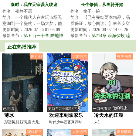
镇渊石！
斗鬼神》已发
秦时：我在天宗误入歧途
长生修仙，从画符开始
作者：夜静不语
作者：饺子一碗
简介：一个现代人在古玩市场无
简介：【已有完结两本精品，品
意淘到一个瓷枕，一场大梦，他
质保证，放心阅读。】林长安穿
的灵魂穿越到了一个战火纷飞的
更新时间：2026-07-26 01:08:09
越仙侠世界，成为一名仙门落选
更新时间：2026-08-07 14:02:26
年代，这里诸子...
最新章节：
第五百一十章 陆地神
的散修。苦修二...
最新章节：
第714章 暗海伏蛟 琉
仙，乐土（完）
璃来信【求月票】
正在热播推荐
国产剧
大陆综艺
有声动漫
已完结
更新至20260213下
一口气看完
薄冰
欢迎来到农家乐
冷天水的江湖
彭冠英,陈钰琪,富大龙,
时代少年团张真源时
未知
高瀚宇,陈小纭,王劲
代少年团贺峻霖杨迪
现代都市
大陆综艺
影视解说
颜安