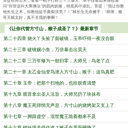
菩提祖师出关，看着一棍子打碎三十三重天、单手捏着如来佛祖逼
问“你管这叫大乘佛法”的肌肉妖猴，彻底风中凌乱。菩提：“我让你教
他长生之术，你教他徒手撕裂洪荒？！”林长生无奈摊手：“师傅，猴
哥天赋太好，真不关我的事啊！...
《让你代管方寸山，猴子成圣了？》最新章节
第二十四章 烧火丫头捡了面破镜，玉帝吓得一夜没合眼
第二十三章 破镜赐小鱼，万倍暴击出昊天
第二十二章 三万年修为一朝归零，大师兄：鸟老了点
第二十一章 太乙金仙变鸟潜入方寸山，猴子：这鸟真肥
第二十章 玉帝：把那个扫地的，也给朕查清楚
第十九章 观音拿出圣人法旨，大师兄扔了块抹布
第十八章 魔王死得悄无声息，方寸山的烧烤架又支上了
第十七章 一脚踩虚空，混世魔王跪着都来不及
第十六章 锁妖塔关得住谁？猴子在里面砸嗨了