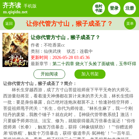
齐齐读
手机版
临时
登录
注册
书架
m.qiqidu.net
让你代管方寸山，猴子成圣了？
返回
菜单
让你代管方寸山，猴子成圣了？
作者：不吃香菜cc
类别：仙侠武侠
状态：连载中
更新时间：2026-05-28 03:45:36
最新章节：
第二十四章 烧火丫头捡了面破镜，玉帝吓得
一夜没合眼
开始阅读
加入书架
让你代管方寸山，猴子成圣了？简介：
林长生穿越西游，成了方寸山菩提祖师座下平平无奇的大师兄。
西游量劫将至，看着漫天神佛都在算计未来的齐天大圣，林长生慌得
一批：要是身份暴露，自己绝对连炮灰都算不上！恰逢孙悟空拜师，
菩提祖师甩手闭关：“长生，你代为师传道。”林长生麻了，我一个刚
结丹的废柴，我教个锤子？就在此时，【神级代管带教系统】激活！
只要赐予师弟功法、法宝、修为，就能获得最高万倍暴击返还！“你传
授师弟《长拳》，触发万倍暴击，获得《神象镇狱劲》！”“你赠送师
弟‘镔铁棍’，触发十万倍暴击，获得‘极道帝兵·弑神枪’！”一百年后。