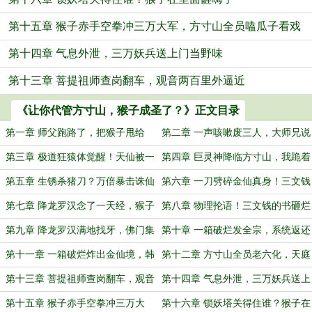
第十五章 猴子赤手空拳冲三万大军，方寸山全员嗑瓜子看戏
第十四章 气息外泄，三万妖兵送上门当野味
第十三章 菩提祖师查岗翻车，观音两百里外逼近
《让你代管方寸山，猴子成圣了？》正文目录
第一章 师父跑路了，把猴子甩给
第二章 一声咳嗽废三人，大师兄说
我？万倍返还系统激活！
他只是清嗓子
第三章 极道狂猿体觉醒！天仙被一
第四章 巨灵神降临方寸山，我跪着
拳嵌进山里
把他打爆了
第五章 生锈杀猪刀？万倍暴击诛仙
第六章 一刀劈碎金仙真身！三文钱
剑！
杀猪刀成了本命神兵？
第七章 降龙罗汉念了一天经，猴子
第八章 物理抡语！三文钱的书砸烂
气血全乱了
金仙罗汉
第九章 降龙罗汉满地找牙，佛门集
第十章 一箱破烂发全宗，系统返还
体破防了
直接把我炸懵了
第十一章 一箱破烂炸出金仙境，韩
第十二章 方寸山全员老六化，天庭
青崖满嘴吃泥
佛门暗桩全栽了
第十三章 菩提祖师查岗翻车，观音
第十四章 气息外泄，三万妖兵送上
两百里外逼近
门当野味
第十五章 猴子赤手空拳冲三万大
第十六章 锁妖塔关得住谁？猴子在