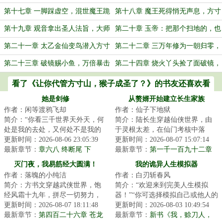
军，方寸山全员嗑瓜子看戏
里面砸嗨了
第十七章 一脚踩虚空，混世魔王跪
第十八章 魔王死得悄无声息，方寸
着都来不及
山的烧烤架又支上了
第十九章 观音拿出圣人法旨，大师
第二十章 玉帝：把那个扫地的，也
兄扔了块抹布
给朕查清楚
第二十一章 太乙金仙变鸟潜入方寸
第二十二章 三万年修为一朝归零，
山，猴子：这鸟真肥
大师兄：鸟老了点
第二十三章 破镜赐小鱼，万倍暴击
第二十四章 烧火丫头捡了面破镜，
出昊天
玉帝吓得一夜没合眼
看了《让你代管方寸山，猴子成圣了？》的书友还喜欢看
她是剑修
从赘婿开始建立长生家族
作者：闲等渡鸦飞却
作者：仙子下地狱
简介：“你看三千世界天外天，何
简介：陆长生穿越仙侠世界，由
处是我的去处，又何处不是我的
于灵根太差，在仙门考核中落
去处？”不问情爱妄念，不求超脱
更新时间：2026-08-06 23:05:39
选。好在有着多子多福系统，生
更新时间：2026-08-07 15:07:14
长生，赵莼...
最新章节：
章六八 终断尾 下
育子嗣就能获得奖...
最新章节：
第一千一百九十二章
灭门夜，我易筋经大圆满！
我的诡异人生模拟器
作者：落魄的小纯洁
作者：白刃斩春风
简介：方书文穿越武侠世界，饱
简介：“欢迎来到完美人生模拟
经风霜十九年，拼尽一切努力，
器！”“你可选择模拟自己或他人的
却无缘武功大成，只能成为周家
更新时间：2026-08-07 18:11:48
人生，以此寻求诸多人生难题的
更新时间：2026-08-03 10:49:54
的一个小小护院...
最新章节：
第四百二十六章 苍龙
解决方案！...
最新章节：
新书《我，赊刀人，