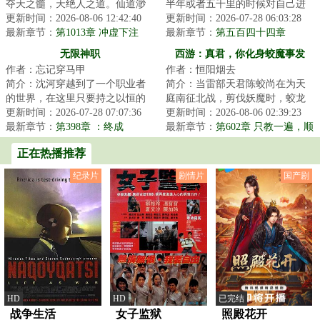
夺天之髓，天绝人之道。仙道渺
半年或者五千里的时候对自己进
渺，永生空空，我自辟道而行，
更新时间：2026-08-06 12:42:40
行一次小保养。主要项目是表皮
更新时间：2026-07-28 06:03:28
于深渊中见永生...
最新章节：
第1013章 冲虚下注
养护，内脏翻新...
最新章节：
第五百四十四章
无限神职
西游：真君，你化身蛟魔事发
作者：忘记穿马甲
作者：恒阳烟去
了！
简介：沈河穿越到了一个职业者
简介：当雷部天君陈蛟尚在为天
的世界，在这里只要持之以恒的
庭南征北战，剪伐妖魔时，蛟龙
做某件事情，就可以生成相关的
更新时间：2026-07-28 07:07:36
化身已在下界搅动风云，聚众群
更新时间：2026-08-06 02:39:23
职业，获得各种...
最新章节：
第398章 ：终成
妖。天君晋位真...
最新章节：
第602章 只教一遍，顺
藤摸瓜
正在热播推荐
纪录片
剧情片
国产剧
HD
HD
已完结
战争生活
女子监狱
照殿花开