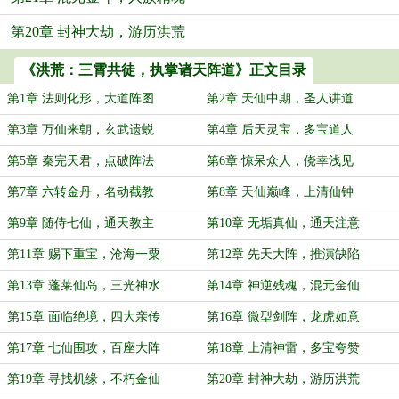
第20章 封神大劫，游历洪荒
《洪荒：三霄共徒，执掌诸天阵道》正文目录
第1章 法则化形，大道阵图
第2章 天仙中期，圣人讲道
第3章 万仙来朝，玄武遗蜕
第4章 后天灵宝，多宝道人
第5章 秦完天君，点破阵法
第6章 惊呆众人，侥幸浅见
第7章 六转金丹，名动截教
第8章 天仙巅峰，上清仙钟
第9章 随侍七仙，通天教主
第10章 无垢真仙，通天注意
第11章 赐下重宝，沧海一粟
第12章 先天大阵，推演缺陷
第13章 蓬莱仙岛，三光神水
第14章 神逆残魂，混元金仙
第15章 面临绝境，四大亲传
第16章 微型剑阵，龙虎如意
第17章 七仙围攻，百座大阵
第18章 上清神雷，多宝夸赞
第19章 寻找机缘，不朽金仙
第20章 封神大劫，游历洪荒