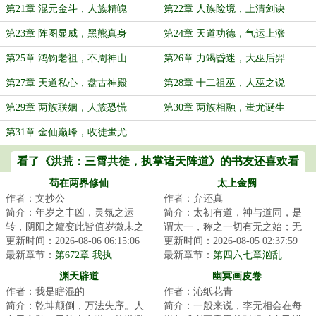
第21章 混元金斗，人族精魄
第22章 人族险境，上清剑诀
第23章 阵图显威，黑熊真身
第24章 天道功德，气运上涨
第25章 鸿钧老祖，不周神山
第26章 力竭昏迷，大巫后羿
第27章 天道私心，盘古神殿
第28章 十二祖巫，人巫之说
第29章 两族联姻，人族恐慌
第30章 两族相融，蚩尤诞生
第31章 金仙巅峰，收徒蚩尤
看了《洪荒：三霄共徒，执掌诸天阵道》的书友还喜欢看
苟在两界修仙
太上金阙
作者：文抄公
作者：弃还真
简介：年岁之丰凶，灵氛之运
简介：太初有道，神与道同，是
转，阴阳之嬗变此皆值岁微末之
谓太一，称之一切有无之始；无
绩耳……这是一个少年穿越两界
更新时间：2026-08-06 06:15:06
极之先，阴阳之母，是谓太上，
更新时间：2026-08-05 02:37:59
修仙，摸索成为【...
最新章节：
第672章 我执
称之辟地天开之...
最新章节：
第四六七章汹乱
（上）
渊天辟道
幽冥画皮卷
作者：我是瞎混的
作者：沁纸花青
简介：乾坤颠倒，万法失序。人
简介：一般来说，李无相会在每