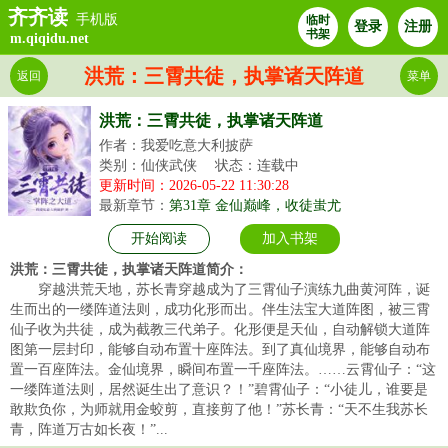
齐齐读
手机版
临时
登录
注册
书架
m.qiqidu.net
洪荒：三霄共徒，执掌诸天阵道
返回
菜单
洪荒：三霄共徒，执掌诸天阵道
作者：我爱吃意大利披萨
类别：仙侠武侠
状态：连载中
更新时间：2026-05-22 11:30:28
最新章节：
第31章 金仙巅峰，收徒蚩尤
开始阅读
加入书架
洪荒：三霄共徒，执掌诸天阵道简介：
穿越洪荒天地，苏长青穿越成为了三霄仙子演练九曲黄河阵，诞
生而出的一缕阵道法则，成功化形而出。伴生法宝大道阵图，被三霄
仙子收为共徒，成为截教三代弟子。化形便是天仙，自动解锁大道阵
图第一层封印，能够自动布置十座阵法。到了真仙境界，能够自动布
置一百座阵法。金仙境界，瞬间布置一千座阵法。……云霄仙子：“这
一缕阵道法则，居然诞生出了意识？！”碧霄仙子：“小徒儿，谁要是
敢欺负你，为师就用金蛟剪，直接剪了他！”苏长青：“天不生我苏长
青，阵道万古如长夜！”...