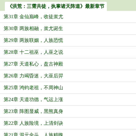
《洪荒：三霄共徒，执掌诸天阵道》最新章节
第31章 金仙巅峰，收徒蚩尤
第30章 两族相融，蚩尤诞生
第29章 两族联姻，人族恐慌
第28章 十二祖巫，人巫之说
第27章 天道私心，盘古神殿
第26章 力竭昏迷，大巫后羿
第25章 鸿钧老祖，不周神山
第24章 天道功德，气运上涨
第23章 阵图显威，黑熊真身
第22章 人族险境，上清剑诀
第21章 混元金斗，人族精魄