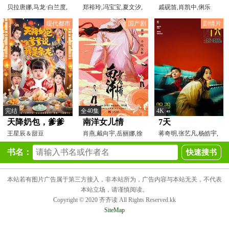
贝拉唐娜,马龙·白兰度,
郑裕玲,冯宝宝,夏文汐,
戚砚笛,肖凯中,俐乐
埃尔顿·约翰,茱莉
任达华,陈加玲,陈奕
Leslie,董颜Icey,陈腾跃
现代都市
国产剧
剧情片
完结
全40集
4K
天降奶包，爹爹
南洋女儿情
7天
说我是条龙
王星辰＆甜豆
肖燕,戴向宇,岳丽娜,徐
蒋奇明,张艺凡,杨皓宇,
梵溪,于非凡
刘丹,郭柯宇,黄米依,
书名：
本站若有图片广告属于第三方接入，非本站所为，广告内容与本站无关，不代表
本站立场，请谨慎阅读。
Copyright © 2020 齐齐读 All Rights Reserved.kk
SiteMap