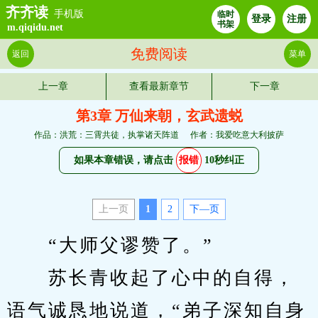
齐齐读
手机版
临时
登录
注册
书架
m.qiqidu.net
免费阅读
返回
菜单
上一章
查看最新章节
下一章
第3章 万仙来朝，玄武遗蜕
作品：洪荒：三霄共徒，执掌诸天阵道
作者：我爱吃意大利披萨
如果本章错误，请点击
报错
10秒纠正
上一页
1
2
下—页
　　“大师父谬赞了。”
　　苏长青收起了心中的自得，
语气诚恳地说道，“弟子深知自身