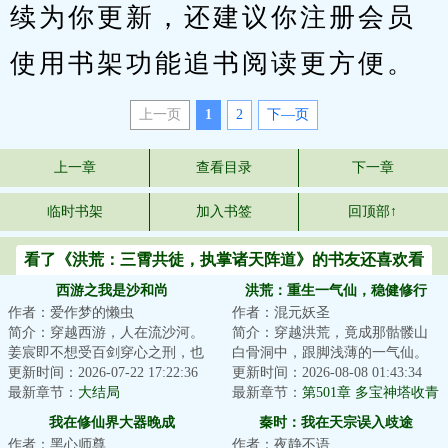
续为你更新，还建议你注册会员
使用书架功能追书阅读更方便。
上一页
1
2
下—页
上一章
查看目录
下一章
临时书架
加入书签
回顶部↑
看了《洪荒：三霄共徒，执掌诸天阵道》的书友还喜欢看
西游之我是沙和尚
洪荒：重生一气仙，稳健修行
作者：爱作梦的懒虫
作者：混元妖圣
简介：穿越西游，人在流沙河。
简介：穿越洪荒，竟成那骷髅山
姜宸即不想受百剑穿心之刑，也
白骨洞中，跟脚浅薄的一气仙。
不想沦为后世以食人为生的沙
更新时间：2026-07-22 17:22:36
他知道，唯有稳健，方是长生真
更新时间：2026-08-08 01:43:34
僧。所以，他选择...
最新章节：
大结局
谛。从此，世间...
最新章节：
第501章 多宝神塔收青
岳，北荒万灵避仙威
我在修仙界大器晚成
秦时：我在天宗误入歧途
作者：黑心师尊
作者：夜静不语