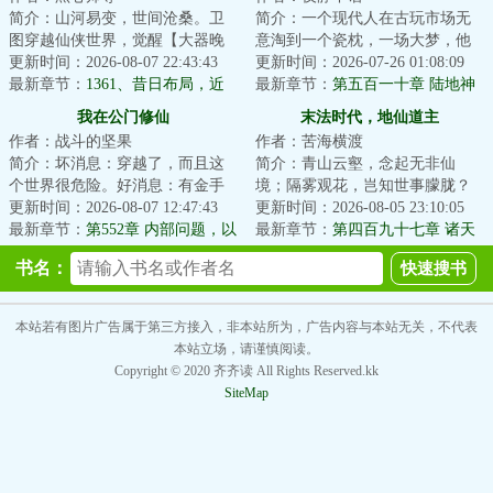
简介：山河易变，世间沧桑。卫
简介：一个现代人在古玩市场无
图穿越仙侠世界，觉醒【大器晚
意淘到一个瓷枕，一场大梦，他
成】命格。【命格：大器晚
更新时间：2026-08-07 22:43:43
的灵魂穿越到了一个战火纷飞的
更新时间：2026-07-26 01:08:09
成。】【属性：坚韧...
最新章节：
1361、昔日布局，近
年代，这里诸子...
最新章节：
第五百一十章 陆地神
乡情怯（4k7，求订阅）
仙，乐土（完）
我在公门修仙
末法时代，地仙道主
作者：战斗的坚果
作者：苦海横渡
简介：坏消息：穿越了，而且这
简介：青山云壑，念起无非仙
个世界很危险。好消息：有金手
境；隔雾观花，岂知世事朦胧？
指，而且这个世界具备强有力的
更新时间：2026-08-07 12:47:43
林忧误至此世，索性高卧山巅，
更新时间：2026-08-05 23:10:05
秩序体制，所以...
最新章节：
第552章 内部问题，以
仔细俯瞰着整个人...
最新章节：
第四百九十七章 诸天
及应对方案
惊怖，青霄现世
书名：
本站若有图片广告属于第三方接入，非本站所为，广告内容与本站无关，不代表
本站立场，请谨慎阅读。
Copyright © 2020 齐齐读 All Rights Reserved.kk
SiteMap