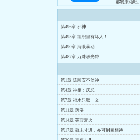
那我来领吧
祚难久，时
聚众联盟，
武普庵……
第496章 邪神
苦水井的挑
第493章 组织里有坏人！
切法皆如梦幻
第490章 海眼暴动
第487章 万殊秽光钟
第1章 陈顺安不信神
第4章 神相：庆忌
第7章 福水只取一文
第11章 药浴
第14章 芙蓉膏火
第17章 微末寸进，亦可刮目相待