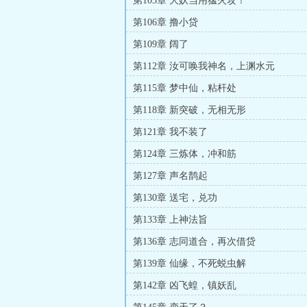
第103章 大妖当用猛火攻！
第106章 撸小贷
第109章 阔了
第112章 汝可唤我神名，上渊水元
第115章 梦中仙，粘杆处
第118章 新突破，无相无形
第121章 我不装了
第124章 三炼体，冲和筋
第127章 声名鹊起
第130章 送宅，兑功
第133章 上神法旨
第136章 志同道合，再次借贷
第139章 仙缘，不死蜕虫解
第142章 凶飞蝗，镇妖乱