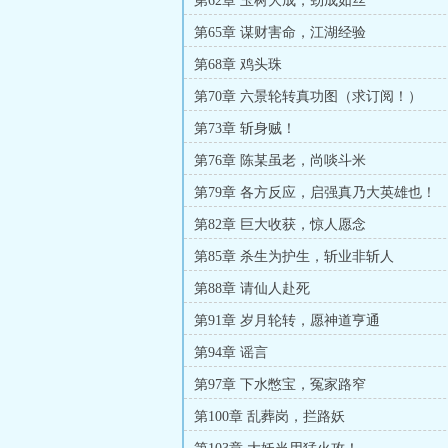
第62章 玉树大成，劲成如丝
第65章 谋财害命，江湖经验
第68章 鸡头珠
第70章 六景轮转真功图（求订阅！）
第73章 斩身贼！
第76章 陈某虽老，尚啖斗米
第79章 各方反应，启强真乃大英雄也！
第82章 巨大收获，惊人愿念
第85章 杀生为护生，斩业非斩人
第88章 请仙人赴死
第91章 岁月轮转，愿神道亨通
第94章 谣言
第97章 下水憋宝，冤家路窄
第100章 乱葬岗，拦路妖