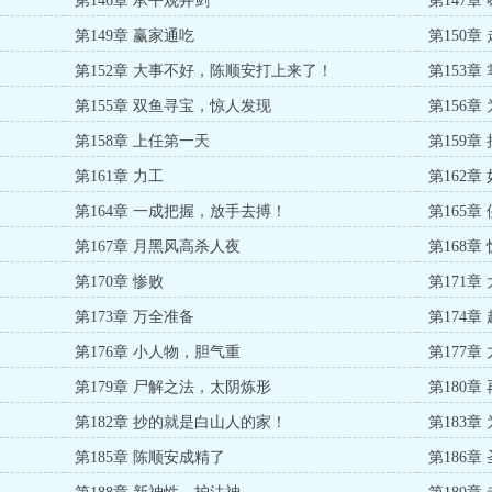
第146章 承平观井剑
第147章
第149章 赢家通吃
第150
第152章 大事不好，陈顺安打上来了！
第153章
第155章 双鱼寻宝，惊人发现
第156章
第158章 上任第一天
第159
第161章 力工
第162
第164章 一成把握，放手去搏！
第165
第167章 月黑风高杀人夜
第168
第170章 惨败
第171章
第173章 万全准备
第174
第176章 小人物，胆气重
第177
第179章 尸解之法，太阴炼形
第180
第182章 抄的就是白山人的家！
第183章
第185章 陈顺安成精了
第186