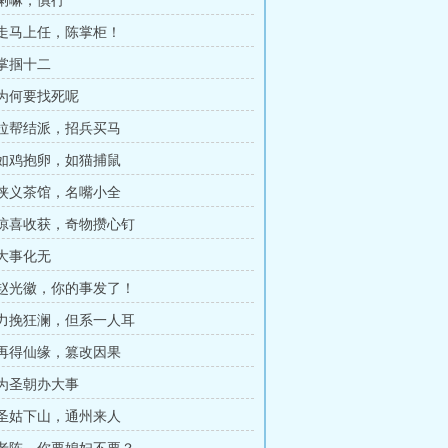
 喇嘛，慎行
章 走马上任，陈掌柜！
 掌掴十二
 为何要找死呢
章 拉帮结派，招兵买马
章 如鸡抱卵，如猫捕鼠
章 侠义茶馆，名嘴小全
章 惊喜收获，奇物攒心钉
 大事化无
章 赵光徽，你的事发了！
章 力挽狂澜，但系一人耳
章 再得仙缘，篡改因果
 为圣朝办大事
章 圣姑下山，通州来人