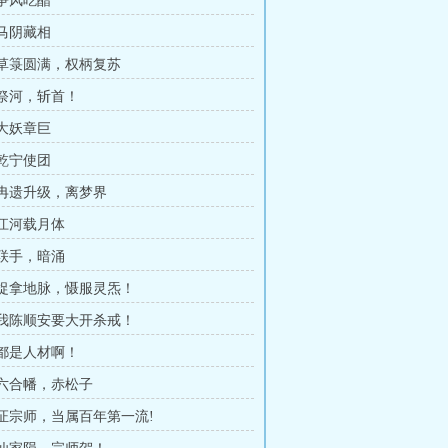
 争风吃醋
 马阴藏相
章 草箓圆满，权柄复苏
 祭河，斩首！
 大妖章巨
 乾宁使团
章 冉遗升级，离梦界
 江河载月体
 联手，暗涌
章 捉拿地脉，慑服灵炁！
章 我陈顺安要大开杀戒！
 都是人材啊！
章 六合幡，赤松子
章 证宗师，当属百年第一流!