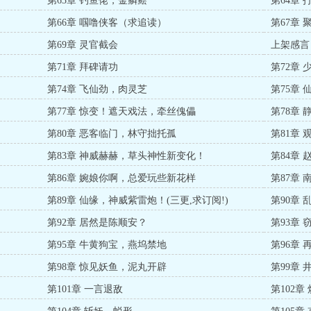
第63章 钓鱼佬，金鳞鲿
第64章 
第66章 啯噜侠客（求追读）
第67章
第69章 灵官截会
上架感言
第71章 拜碑请功
第72章
第74章 飞仙劲，肉灵芝
第75章
第77章 惊变！遮天戏法，牵丝傀儡
第78章
第80章 恶客临门，林守拙托孤
第81章
第83章 神威赫赫，草头神性新变化！
第84章
第86章 婉娘你啊，总爱玩些新花样
第87章
第89章 仙缘，神威紫雷炮！(三更,求订阅!)
第90章
第92章 居然是陈顺安？
第93章
第95章 牛黄狗宝，燕坞禁地
第96章 
第98章 惊见妖鱼，泥丸开辟
第99章
第101章 一言退敌
第102章