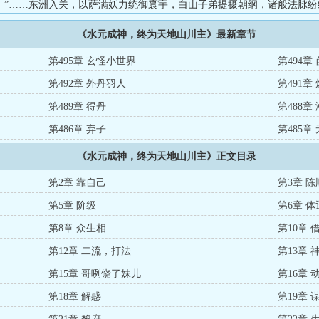
。”……东洲入关，以萨满妖力统御寰宇，白山子弟提摄朝纲，诸般法脉纷
值王朝运终，末法乱世，妖异频发。外有诸教携新式道统叩门，走私芙蓉
《水元成神，终为天地山川主》最新章节
颠覆社稷。三千左道八百旁门上门一百零八，龙虎金丹，无上正觉八宗，
法脉复归。五十而知天命的陈顺安，穿越此界，奋斗大半生，也不过是京
第495章 玄怪小世界
第494章
水夫，偶得一卷【三元水官真灵宝诰】，掌天下之山川，封三元之水官。
第492章 外丹羽人
第491章
泡影。唯水运...
第489章 得丹
第488章
第486章 弃子
第485章
《水元成神，终为天地山川主》正文目录
第2章 靠自己
第3章 
第5章 阶级
第6章 
第8章 众生相
第10章 
第12章 二流，打法
第13章
第15章 哥咧饶了妹儿
第16章
第18章 解惑
第19章 