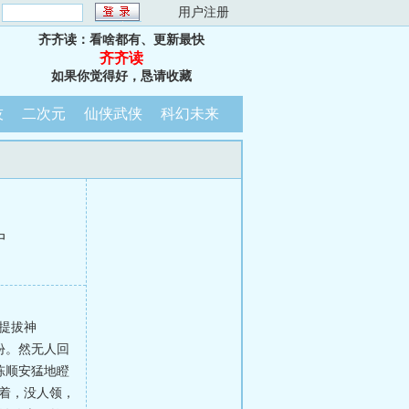
：
用户注册
齐齐读：看啥都有、更新最快
齐齐读
如果你觉得好，恳请收藏
技
二次元
仙侠武侠
科幻未来
中
提拔神
份。然无人回
陈顺安猛地瞪
着，没人领，