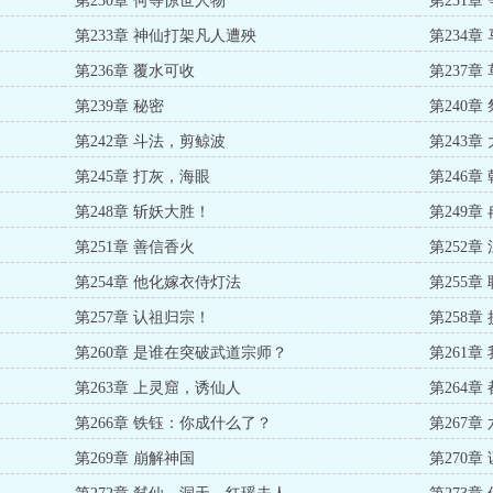
第230章 何等惊世人物
第231章
第233章 神仙打架凡人遭殃
第234章
第236章 覆水可收
第237
第239章 秘密
第240章
第242章 斗法，剪鲸波
第243章
第245章 打灰，海眼
第246章
第248章 斩妖大胜！
第249
第251章 善信香火
第252章
第254章 他化嫁衣侍灯法
第255章
第257章 认祖归宗！
第258
第260章 是谁在突破武道宗师？
第261
第263章 上灵窟，诱仙人
第264章
第266章 铁钰：你成什么了？
第267
第269章 崩解神国
第270