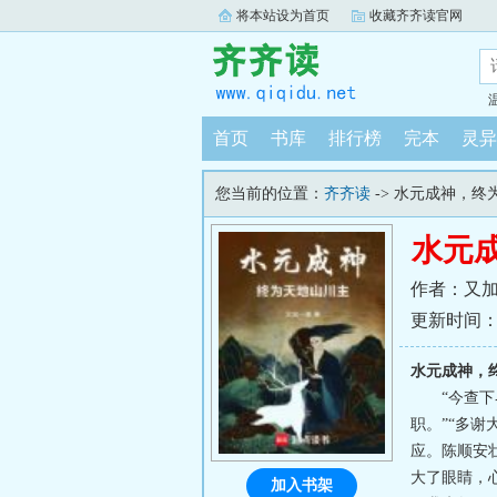
将本站设为首页
收藏齐齐读官网
首页
书库
排行榜
完本
灵异
您当前的位置：
齐齐读
-> 水元成神，终
水元
作者：又
更新时间：202
水元成神，
“今查
职。”“多
应。陈顺安
大了眼睛，
加入书架