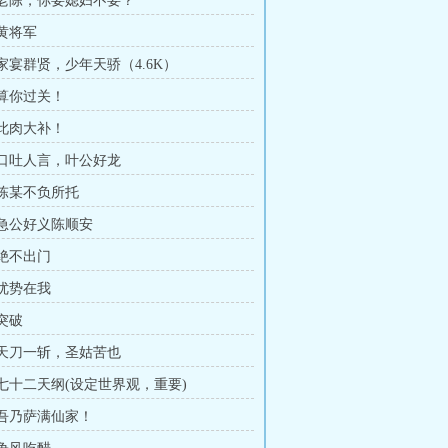
章 老陈，你要媳妇不要？
 黄将军
 家宴群贤，少年天骄（4.6K）
 算你过关！
 此肉大补！
章 口吐人言，叶公好龙
 陈某不负所托
章 急公好义陈顺安
 绝不出门
 优势在我
 突破
章 天刀一斩，圣姑苦也
章 七十二天纲(设定世界观，重要)
章 吾乃萨满仙家！