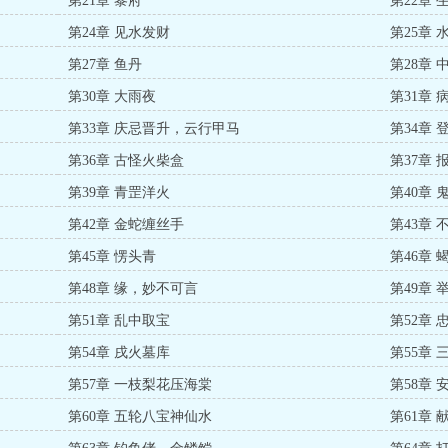
第21章 黎府
第22章 
第24章 见水发财
第25章
第27章 鱼丹
第28章
第30章 大雨夜
第31章 
第33章 庆忌晋升，云行甲马
第34章
第36章 古怪火柴盒
第37章 
第39章 青罡洋火
第40章 
第42章 金蛇缠丝手
第43章
第45章 愣头青
第46章
第48章 缘，妙不可言
第49章 
第51章 乱中取宝
第52章
）
第54章 戌火墓库
第55章
第57章 一枝梨花压海棠
第58章 
第60章 五轮八宝神仙水
第61章 