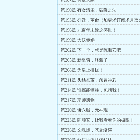
第187章 雾縠天纲
第190章 有女清尘，破隘之法
第193章 乔迁，革命（加更求订阅求月票
第196章 九百年未逢之盛世！
第199章 大妖赤鳞
第202章 下一个，就是陈顺安吧
第205章 新坐骑，豚蒙子
第208章 为皇上排忧！
第211章 头结蚕茧，颅冒神彩
第214章 谁都能牺牲，包括我！
第217章 宗师遗物
第220章 斩六贼，元神现
第223章 陈顺安，让我看看你的极限！
第226章 文蛛蟾，苍龙蟠溪