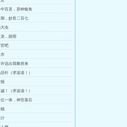
生意
 水中百灵，异种银鱼
 中期，妙音二百七
病大虫
 登龙，踏雨
报官吧
鬼市
 不许说出我黎府来
 蝎后针（求追读！）
举报
 忠诚！（求追读！）
 三位一体，神宫基石
安稳
献计