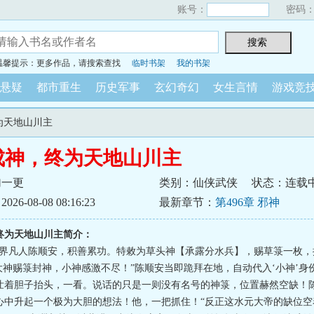
账号：
密码
温馨提示：更多作品，请搜索查找
临时书架
我的书架
悬疑
都市重生
历史军事
玄幻奇幻
女生言情
游戏竞
为天地山川主
成神，终为天地山川主
加一更
类别：仙侠武侠
状态：连载
6-08-08 08:16:23
最新章节：
第496章 邪神
终为天地山川主简介：
下界凡人陈顺安，积善累功。特敕为草头神【承露分水兵】，赐草箓一枚，
谢大神赐箓封神，小神感激不尽！”陈顺安当即跪拜在地，自动代入‘小神’身
壮着胆子抬头，一看。说话的只是一则没有名号的神箓，位置赫然空缺！
心中升起一个极为大胆的想法！他，一把抓住！“反正这水元大帝的缺位空