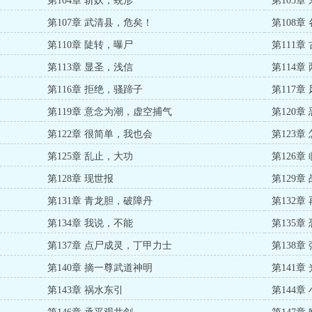
第104章 斩妖，蜕形
第105
第107章 武清县，危矣！
第108章
第110章 陡转，曝尸
第111章
第113章 显圣，浅信
第114
第116章 拒绝，骚蹄子
第117章
第119章 意念为潮，虚空捕气
第120章
第122章 很简单，我也会
第123
第125章 乱止，大功
第126章
第128章 现世报
第129章
第131章 青龙胆，破障丹
第132章
第134章 我说，不能
第135章
第137章 点尸成灵，丁甲力士
第138
第140章 摘一尊武道神明
第141章
第143章 祸水东引
第144