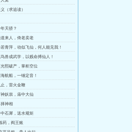
打人窝
 聚义（求追读）
 少年天骄？
 仙道来人，倚老卖老
 静若青萍，动似飞仙，何人能见我！
 观鸟兽成武学，以贱命搏仙人！
 赵光熙破产，掌柜空位
 南海航船，一锤定音！
 乱止，雷火金鞭
 窃神妖祟，庙中大仙
再择神相
 井中石犀，送水规矩
 炼药，阎王账