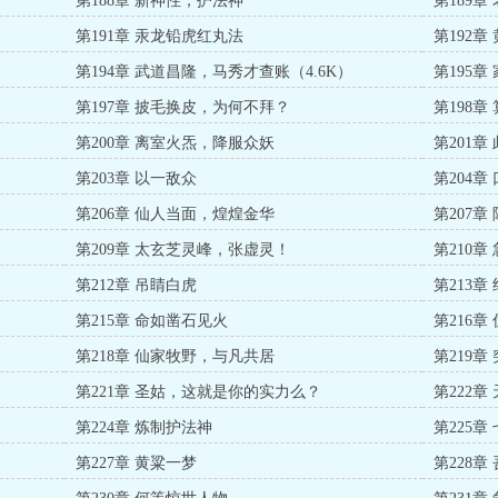
第188章 新神性，护法神
第189
第191章 汞龙铅虎红丸法
第192章
）
第194章 武道昌隆，马秀才查账（4.6K）
第195章
第197章 披毛换皮，为何不拜？
第198章
第200章 离室火炁，降服众妖
第201章
第203章 以一敌众
第204
第206章 仙人当面，煌煌金华
第207章
第209章 太玄芝灵峰，张虚灵！
第210
第212章 吊睛白虎
第213章
第215章 命如凿石见火
第216章
第218章 仙家牧野，与凡共居
第219章
第221章 圣姑，这就是你的实力么？
第222
第224章 炼制护法神
第225
第227章 黄粱一梦
第228