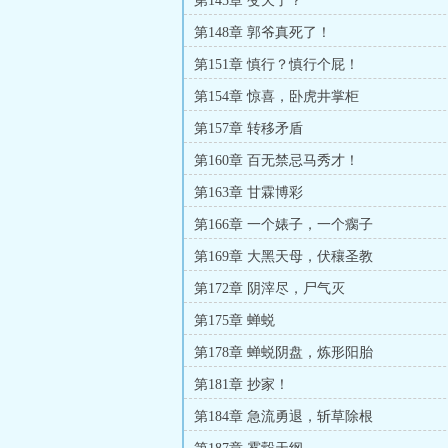
第145章 变天了？
第148章 郭爷真死了！
第151章 慎行？慎行个屁！
第154章 惊喜，卧虎井掌柜
第157章 转移矛盾
第160章 百无禁忌马秀才！
第163章 甘霖博彩
第166章 一个婊子，一个瘸子
第169章 大黑天母，伏穰圣教
第172章 阴滓尽，尸气灭
第175章 蝉蜕
第178章 蝉蜕阴盘，炼形阳胎
第181章 抄家！
第184章 急流勇退，斩草除根