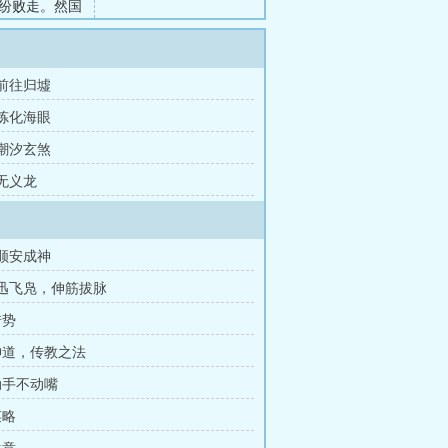
纷败走。然国
香；内有会党
出马顶神，文
都井窝子一口
 前往归墟
岁月轮转，一
 炼化海眼
 潮汐玄煞
 无义龙
陈顺安成神
体迅飞凫，伸筋拔脉
借势
 神道，传教之法
 动手不动嘴
谋略