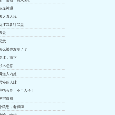
章 京平足银，贵人出行
 各显神通
 古之真人境
章 两江武备讲武堂
 风云
 恶意
章 怎么被你发现了？
 临江，南下
 战术忽悠
 再邀入内处
 恐怖的人脉
章 弹指灭灵，不当人子！
 光宗耀祖
章 小狼崽，老狐狸