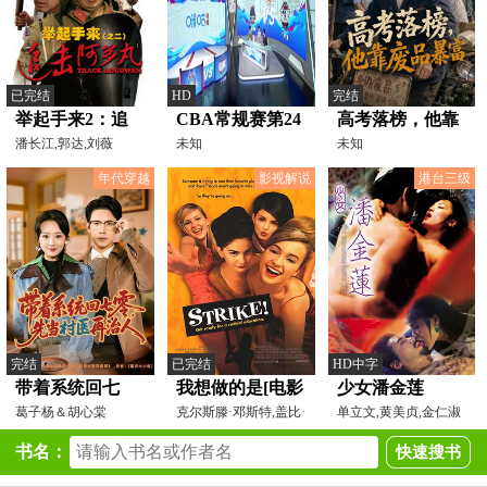
已完结
HD
完结
举起手来2：追
CBA常规赛第24
高考落榜，他靠
击阿多丸号
潘长江,郭达,刘薇
轮 山东高速VS
未知
废品暴富
未知
广州龙狮
年代穿越
影视解说
港台三级
20231231（连
睿、周鹏、曾令
旭）
完结
已完结
HD中字
带着系统回七
我想做的是[电影
少女潘金莲
零，先当村医再
葛子杨＆胡心棠
解说]
克尔斯滕·邓斯特,盖比·
单立文,黄美贞,金仁淑
霍夫曼,琳恩·雷德
治人
书名：