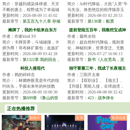
简介：穿越到感染体肆虐、天灾
简介：Ai时代降临，大批“人类”牛
不断的废土，程野成为了幸福城
马失业。身患绝症的程序猿苏玉
的边境检查官。每一个想要加入
更新时间：2026-08-09 11:45:02
阳，成为失业大军中的一员，好
更新时间：2026-08-03 02:20:53
幸福城的幸存者...
最新章节：
第五百九十八章 存储
在他拥有一...
最新章节：
第136章：船票
介质，宇宙生命！
摊牌了，我的卡组来自东方
提前登陆五百年，我靠挖宝成神
作者：作家kbdLT0
作者：最终永恒
简介：卡牌异界，斗域碰撞，卡
简介：超自然时代降临，规则变
师为尊！哥布林扩展包；血族扩
化，神秘到来，世界变迁。无数
展包；巨龙扩展包.......而穿越来
更新时间：2026-08-09 03:42:28
文明遗迹浮现于世，海量天材地
更新时间：2026-07-27 16:06:13
此的陆承身...
最新章节：
第1322章 我的回合，
宝任人捡拾。激...
最新章节：
新书《人在荒岛，灵
反手教学
气怎么复苏了？》以及515打折活
科技入侵现代
独守要塞三年，我成了长夜领主
动
作者：鸦的碎碎念
作者：三阳开太泰
简介：：林燃睁眼竟是年代的纽
简介：【双职业】、【领主】、
约街头，手握未来年的科技数
【升级】黑暗入侵，全球崩溃，
据，却成了没有身份的“黑户”。他
更新时间：2026-08-09 10:00:30
暗幕席卷光明，魔物吞噬人类。
更新时间：2026-08-08 00:32:42
不得不用一篇...
最新章节：
第699章 《鲁山的世
林修作为一个外...
最新章节：
423：战争律令
界》
正在热播推荐
剧情片
足球
欧美动漫