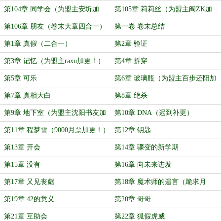
第104章 同学会（为盟主安圻加
第105章 莉莉丝（为盟主阎ZK加
更！）
更！）
第106章 朋友（卷末大章四合一）
第一卷 卷末总结
第1章 真假（二合一）
第2章 验证
第3章 记忆（为盟主raxu加更！）
第4章 拆穿
第5章 可乐
第6章 玻璃瓶（为盟主百步还阳加
更！）
第7章 真相大白
第8章 绝杀
第9章 地下室（为盟主沈阳书友加
第10章 DNA（迟到补更）
更！）
第11章 程梦雪（9000月票加更！）
第12章 钥匙
第13章 开会
第14章 骤变的新学期
第15章 没有
第16章 向未来进发
第17章 又见丧彪
第18章 魔术师的遗言（跪求月
票！）
第19章 42的意义
第20章 哥哥
第21章 互助会
第22章 狐假虎威