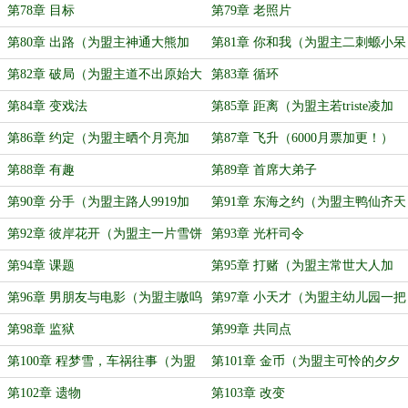
更！）
第78章 目标
第79章 老照片
第80章 出路（为盟主神通大熊加
第81章 你和我（为盟主二刺螈小呆
更！）
呆加更！）
第82章 破局（为盟主道不出原始大
第83章 循环
罗加更！）
第84章 变戏法
第85章 距离（为盟主若triste凌加
更！）
第86章 约定（为盟主晒个月亮加
第87章 飞升（6000月票加更！）
更！）
第88章 有趣
第89章 首席大弟子
第90章 分手（为盟主路人9919加
第91章 东海之约（为盟主鸭仙齐天
更！）
加更！）
第92章 彼岸花开（为盟主一片雪饼
第93章 光杆司令
加更！）
第94章 课题
第95章 打赌（为盟主常世大人加
更！）
第96章 男朋友与电影（为盟主嗷呜
第97章 小天才（为盟主幼儿园一把
咩咩熊加更！）
手加更！）
第98章 监狱
第99章 共同点
第100章 程梦雪，车祸往事（为盟
第101章 金币（为盟主可怜的夕夕
主kennys_加更！）
加更！）
第102章 遗物
第103章 改变