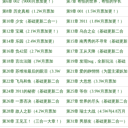
更！）
更！）
第6章 002（9000月票加更！）
第7章 奇怪的世界，奇怪的学长
（基础更新二合一）
第8章 历史真相（1.2W月票加
第9章 001（1.5W月票加更！）
更！）
第10章 少女（基础更新二合一）
第11章 3911（1.8W月票加更！）
第12章 宝藏（2.1W月票加更！）
第13章 乌合之众（基础更新二合
一）
第14章 乐园（2.4W月票加更）
第15章 南秀秀的不寻常（基础更新
二合一）
第16章 负42层（2.7W月票加
第17章 王从天降（基础更新二合
更！）
一）
第18章 言出法随（3W月票加
第19章 发现bug，全新玩法（基础
更！）
更新二合一）
第20章 苏维埃最后的眼泪（3.3W
第21章 爱的静悄悄（为盟主濯妖加
月票加更！）
更！）
第22章 飞鸟和鱼（基础更新二合
第23章 大忽悠（3.3W月票加
一）
更！）
第24章 3911的秘密（基础更新二合
第25章 等你（3.9W月票加更！）
一）
第26章 一票否决（基础更新二合
第27章 世界的尽头（基础更新二合
一）
一）
第28章 故人之影（4.2W月票加
第29章 瑞士大战（4.5W与4.8万月
更）
票加更二合一）
第30章 王见王！（三合一大章！）
第31章 男朋友（基础更新二合一）