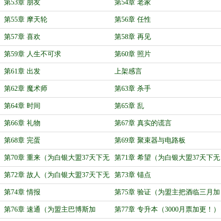
第53章 朋友
第54章 老家
第55章 摩天轮
第56章 任性
第57章 喜欢
第58章 再见
第59章 人生不可求
第60章 照片
第61章 出发
上架感言
第62章 魔术师
第63章 杀手
第64章 时间
第65章 乱
第66章 礼物
第67章 真实的谎言
第68章 完蛋
第69章 聚束器与电路板
第70章 重来（为白银大盟37天下无
第71章 希望（为白银大盟37天下无
双加更！）
双加更！）
第72章 故人（为白银大盟37天下无
第73章 锚点
双加更！）
第74章 情报
第75章 验证（为盟主把酒临三月加
更！）
第76章 速通（为盟主巴博斯加
第77章 专升本（3000月票加更！）