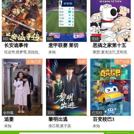
HD
HD
完结
长安诡事传
意甲联赛 莱切
恶搞之家第十五
任达华,曾梦雪,克拉拉,
VS拉齐奥
未知
季
塞思·麦克法兰,艾利克
魏翔,淳于珊珊,祁圣
斯·布诺斯町,赛斯·
20241222
女频恋爱
短剧
国产动漫
全89集
完结
已完结
追妻
黎明出逃
百变校巴3
未知
张乙萌,黄子淇
未知