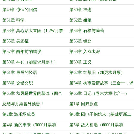
第49章 惊悚的回信
第50章 神迹
第51章 科学
第52章 姐姐
第53章 真心话大冒险（1.2W月票
第54章 石榴与葡萄
加更）
第55章 吴远征
第56章 钥匙
第57章 两年前的错误
第58章 入戏太深
第59章 神罚（加更求月票！）
第60章 正义
第61章 最后的轻语
第62章 红颜旧（加更求月票）
第63章 交错交织
第64章 杭市爱情故事（三合一，求
月票）
第65章 秋风是世界的墓碑（四合
第66章 日记（卷末大章七合一）
一，求月票）
总结与月票番外预告！
第1章 回归原点
第2章 游乐场成员
第3章 阳电子炮始末（基础更新二
合一）
第4章 新的未来（3000月票加
第5章 故人相遇（6000月票加