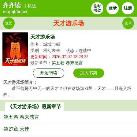
齐齐读
手机版
临时
登录
注册
书架
m.qiqidu.net
天才游乐场
返回
菜单
天才游乐场
作者：城城与蝉
类别：科幻未来
状态：连载中
更新时间：2026-07-02 18:28:22
最新章节：
第五卷 卷末感言
开始阅读
加入书架
天才游乐场简介：
谁不曾是万中无一的天才？但在这场游戏里，天才……只是入场
券。...
《天才游乐场》最新章节
第五卷 卷末感言
第27章 天使