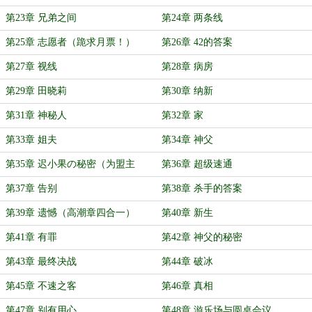
第23章 兄弟之间
第24章 两条线
第25章 志愿者（跪求月票！）
第26章 42的答案
第27章 视线
第28章 病房
第29章 田晓莉
第30章 纳新
第31章 神秘人
第32章 家
第33章 姐夫
第34章 神父
第35章 迟小果の秘密（为盟主
第36章 超级速通
Yezenlucifer加更！）
第37章 告别
第38章 杀手的答案
第39章 遗憾（高潮章四合一）
第40章 新生
第41章 有罪
第42章 神父的秘密
第43章 最终决战
第44章 破冰
第45章 不速之客
第46章 真相
第47章 别有用心
第48章 游乐场与圆桌会议