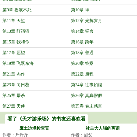
第9章 摇滚不死
第10章 坤
第11章 天堑
第12章 光辉岁月
第13章 盯裆猫
第14章 誓言
第15章 我和你
第16章 跨年
第17章 愿望
第18章 普通
第19章 飞跃东海
第20章 答案
第21章 杰作
第22章 启程
第23章 向日葵
第24章 往事如烟
第25章 屠杀
第26章 真真假假
第27章 天使
第五卷 卷末感言
看了《天才游乐场》的书友还喜欢看
废土边境检查官
社主大人强的离谱
作者：斤斤斤
作者：甜父