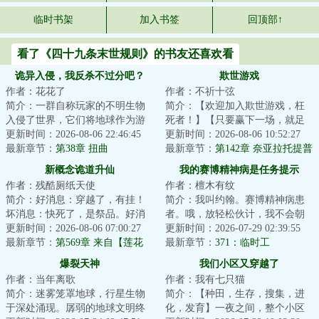
临时书架
加入书签
回顶部↑
看了《四十九条末世规则》的书友还喜欢看
诡异入侵，我反杀不过分吧？
欺世游戏
作者：花花了
作者：不祈十弦
简介：一群自称玩家的不明生物
简介：【欢迎加入欺世游戏，枉
入侵了世界，它们将地球作为游
死者！】【只要赢下一场，就足
戏场地，展开一场争夺卡牌的游
更新时间：2026-08-06 22:46:45
以篡改已死的历史，死而复
更新时间：2026-08-06 10:52:27
戏。风翎意外获...
最新章节：
第38章 扭曲
生！】“赢下一场？...
最新章节：
第142章 奈亚拉托提普
有个提议
新概念诡道升仙
我的赛博精神病是任务提示
作者：残酷厕纸天使
作者：檀木有纹
简介：好消息：穿越了，有挂！
简介：我叫约翰。赛博精神病患
坏消息：快死了，是祭品。好消
者。哦，放轻松伙计，我不会朝
息：我已成功奴役了邪神！…打
更新时间：2026-08-06 07:00:27
你开枪……大概。我能看见很多
更新时间：2026-07-29 02:39:55
开为入侵仙界而...
最新章节：
第569章 来自【莲花
奇怪的提示，它...
最新章节：
371：临时工
宫】的技术指导
爆裂天神
我们小区又穿越了
作者：当年离歌
作者：我有七只猫
简介：迷雾笼罩地球，行星生物
简介：【种田，生存，搜集，进
于深处涌现。孱弱的地球文明终
化，发育】一夜之间，整个小区