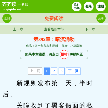
齐齐读
手机版
临时
登录
注册
书架
m.qiqidu.net
免费阅读
返回
菜单
上一章
查看最新章节
下一章
第392章：暗流涌动
作品：四十九条末世规则
作者：小草昂扬
如果本章错误，请点击
报错
10秒纠正
上一页
1
2
3
下—页
　　新规则发布第一天，半时
后。
　　关瞳收到了黑客假面的私