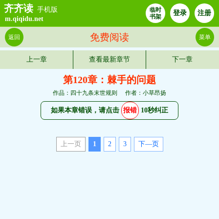
齐齐读
手机版
临时
登录
注册
书架
m.qiqidu.net
免费阅读
返回
菜单
上一章
查看最新章节
下一章
第120章：棘手的问题
作品：四十九条末世规则
作者：小草昂扬
如果本章错误，请点击
报错
10秒纠正
上一页
1
2
3
下—页