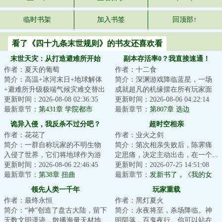
临时书架
加入书签
回顶部↑
看了《四十九条末世规则》的书友还喜欢看
末世天灾：从打造避难所开始
副本存活率0？我直接速通！
作者：夏天的葡萄
作者：十二食
简介：高温+冰河末日+地球解体
简介：深渊游戏降临蓝星，一场
+避难所升级极端气候灾难交替出
成就超凡的机缘摆在所有玩家面
现，地表生物灭绝，人类文明走
更新时间：2026-08-08 02:36:35
前。置身危险诡异的深渊游戏，
更新时间：2026-08-06 04:22:14
向末日。苏武...
最新章节：
第431章 学院都市
一步踏错，万劫...
最新章节：
第807章 选边
诡异入侵，我反杀不过分吧？
超时空相亲
作者：花花了
作者：业火之剑
简介：一群自称玩家的不明生物
简介：第次相亲失败后，陈霁痛
入侵了世界，它们将地球作为游
定思痛，决定主动出击，在一个...
戏场地，展开一场争夺卡牌的游
更新时间：2026-08-06 22:46:45
更新时间：2026-07-25 14:51:08
戏。风翎意外获...
最新章节：
第38章 扭曲
最新章节：
发新书了，《我的女
友是收容物》
领先人类一千年
玩家重载
作者：最终永恒
作者：黑灯夏火
简介：“神”创造了盘古大陆，留下
简介：永夜将至，杀场降临。神
无数文明遗迹，散播海量天材地
明陨落，百鬼夜行。你可以站在