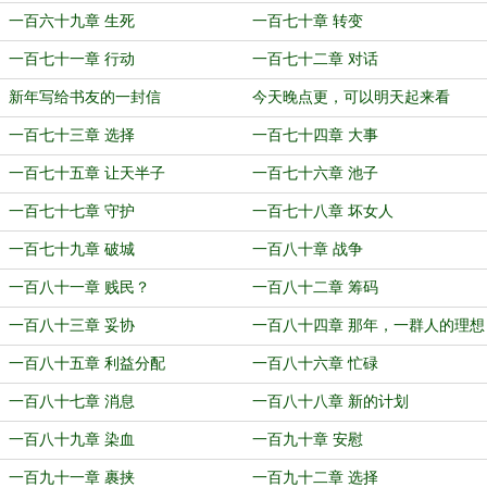
一百六十九章 生死
一百七十章 转变
一百七十一章 行动
一百七十二章 对话
新年写给书友的一封信
今天晚点更，可以明天起来看
一百七十三章 选择
一百七十四章 大事
一百七十五章 让天半子
一百七十六章 池子
一百七十七章 守护
一百七十八章 坏女人
一百七十九章 破城
一百八十章 战争
一百八十一章 贱民？
一百八十二章 筹码
一百八十三章 妥协
一百八十四章 那年，一群人的理想
一百八十五章 利益分配
一百八十六章 忙碌
一百八十七章 消息
一百八十八章 新的计划
一百八十九章 染血
一百九十章 安慰
一百九十一章 裹挟
一百九十二章 选择