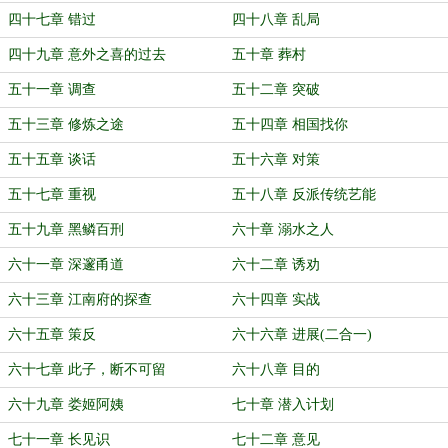
四十七章 错过
四十八章 乱局
四十九章 意外之喜的过去
五十章 葬村
五十一章 调查
五十二章 突破
五十三章 修炼之途
五十四章 相国找你
五十五章 谈话
五十六章 对策
五十七章 重视
五十八章 反派传统艺能
五十九章 黑鳞百刑
六十章 溺水之人
六十一章 深邃甬道
六十二章 诱劝
六十三章 江南府的探查
六十四章 实战
六十五章 策反
六十六章 进展(二合一)
六十七章 此子，断不可留
六十八章 目的
六十九章 娄姬阿姨
七十章 潜入计划
七十一章 长见识
七十二章 意见