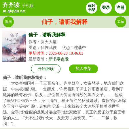
齐齐读
手机版
临时
登录
注册
书架
m.qiqidu.net
仙子，请听我解释
返回
菜单
仙子，请听我解释
作者：弥天大厦
类别：仙侠武侠
状态：连载中
更新时间：2026-06-28 18:46:03
最新章节：
新书零点发
开始阅读
加入书架
仙子，请听我解释简介：
大炎皇朝国祚一千三百余年。先皇驾崩，女帝登基，地方仙门盘
踞，中央权相乱朝。一觉醒来，许元看到了深山的雨夜破庙，看到了
诡异的断臂石佛，以及，那位篝火旁面掩薄纱的黑衣女子。......他成
了最终BOSS第三子，身世清白、根正苗红的反派嫡系。虚假的反派锦
衣玉食坐等被打脸，真实的反派一上来就被个大冰坨子拎着满世界
逃。金手指?虚假的反派才靠金手指发家致富，真正的反派敢于直面惨
淡的人生！“天不生我许长天，反派万古如长夜。”“........”“爹，救
我！”...