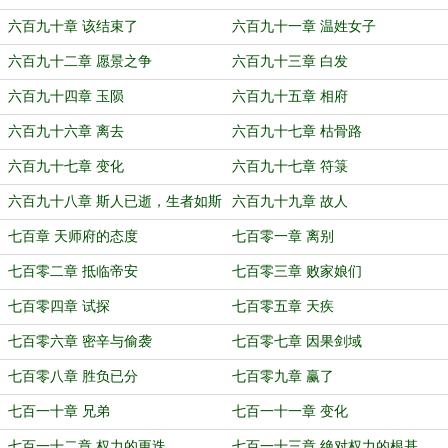
六百九十章 该结束了
六百九十一章 温姓女子
六百九十二章 愿景之争
六百九十三章 白发
六百九十四章 玉陨
六百九十五章 相府
六百九十六章 离去
六百九十七章 枯骨路
六百九十七章 变化
六百九十七章 符箓
六百九十八章 斯人已逝，生者如斯
六百九十九章 故人
七百章 天师府的态度
七百零一章 离别
七百零二章 抵临帝安
七百零三章 败家娘们
七百零四章 试探
七百零五章 天疾
七百零六章 密辛与偷袭
七百零七章 因果剑域
七百零八章 胜负已分
七百零九章 赢了
七百一十章 兄弟
七百一十一章 变化
七百一十二章 权力的更迭
七百一十三章 绝对权力的根基