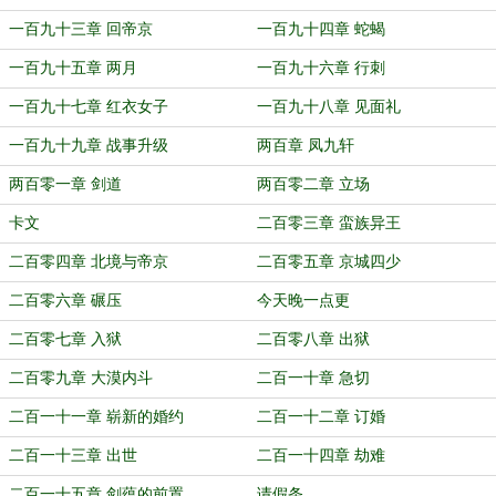
一百九十三章 回帝京
一百九十四章 蛇蝎
一百九十五章 两月
一百九十六章 行刺
一百九十七章 红衣女子
一百九十八章 见面礼
一百九十九章 战事升级
两百章 凤九轩
两百零一章 剑道
两百零二章 立场
卡文
二百零三章 蛮族异王
二百零四章 北境与帝京
二百零五章 京城四少
二百零六章 碾压
今天晚一点更
二百零七章 入狱
二百零八章 出狱
二百零九章 大漠内斗
二百一十章 急切
二百一十一章 崭新的婚约
二百一十二章 订婚
二百一十三章 出世
二百一十四章 劫难
二百一十五章 剑蕴的前置
请假条