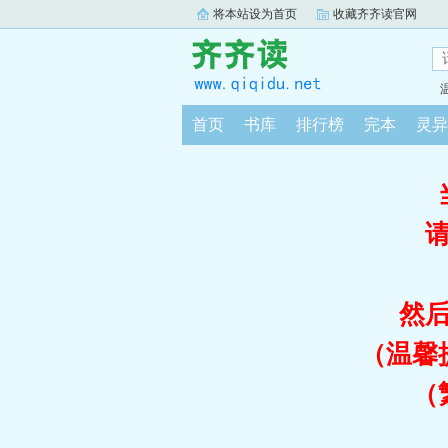
将本站设为首页
收藏齐齐读官网
首页
书库
排行榜
完本
灵异
然
（温馨
（