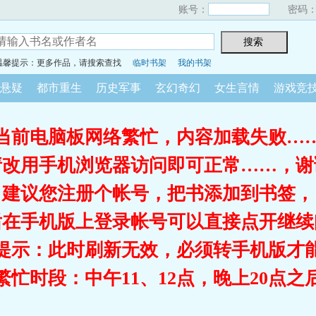
账号：
密码
温馨提示：更多作品，请搜索查找
临时书架
我的书架
悬疑
都市重生
历史军事
玄幻奇幻
女生言情
游戏竞
当前电脑板网络繁忙，内容加载失败…
请改用手机浏览器访问即可正常……，谢
建议您注册个帐号，把书添加到书签，
后在手机版上登录帐号可以直接点开继续
提示：此时刷新无效，必须转手机版才
繁忙时段：中午11、12点，晚上20点之