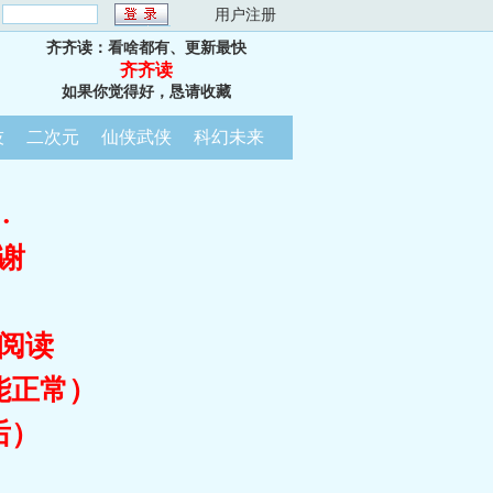
：
用户注册
齐齐读：看啥都有、更新最快
齐齐读
如果你觉得好，恳请收藏
技
二次元
仙侠武侠
科幻未来
…
谢
阅读
能正常）
后）