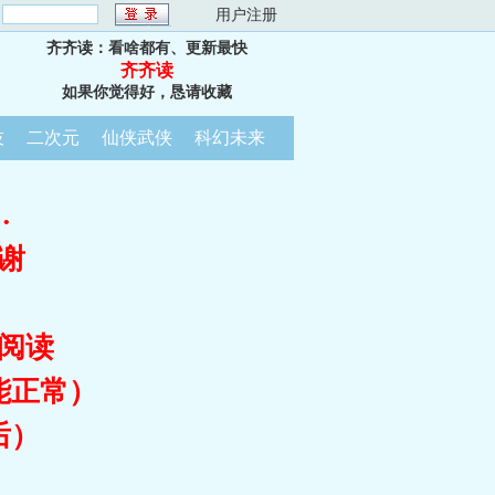
：
用户注册
齐齐读：看啥都有、更新最快
齐齐读
如果你觉得好，恳请收藏
技
二次元
仙侠武侠
科幻未来
…
谢
阅读
能正常）
后）