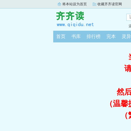
将本站设为首页
收藏齐齐读官网
首页
书库
排行榜
完本
灵异
然
（温馨
（