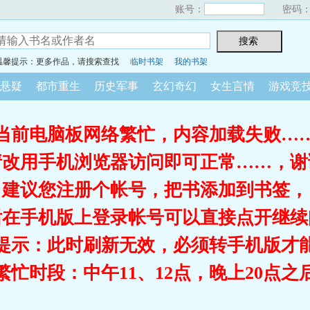
账号：
密码
温馨提示：更多作品，请搜索查找
临时书架
我的书架
悬疑
都市重生
历史军事
玄幻奇幻
女生言情
游戏竞
当前电脑板网络繁忙，内容加载失败…
请改用手机浏览器访问即可正常……，谢
建议您注册个帐号，把书添加到书签，
后在手机版上登录帐号可以直接点开继续
提示：此时刷新无效，必须转手机版才
繁忙时段：中午11、12点，晚上20点之