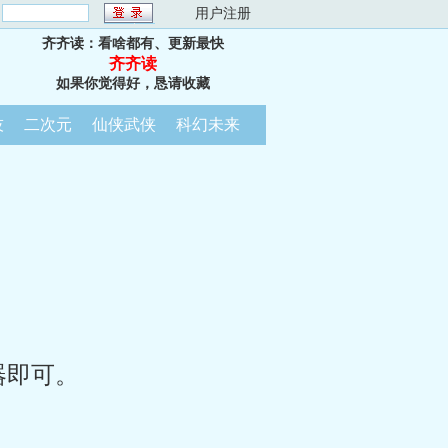
：
用户注册
齐齐读：看啥都有、更新最快
齐齐读
如果你觉得好，恳请收藏
技
二次元
仙侠武侠
科幻未来
器即可。