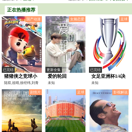
女娲宫之事
正在热播推荐
国产动漫
女频恋爱
足球
已完结
更新全集
已完结
猪猪侠之竞球小
爱的轮回
女足亚洲杯1/4决
英雄4
陆双,祖晴,徐经纬,刘青
未知
赛 日本女足VS
未知
阳
菲律宾女足
剧情片
足球
影视解说
20260315