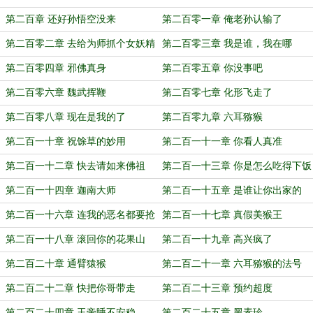
第二百章 还好孙悟空没来
第二百零一章 俺老孙认输了
第二百零二章 去给为师抓个女妖精
第二百零三章 我是谁，我在哪
第二百零四章 邪佛真身
第二百零五章 你没事吧
第二百零六章 魏武挥鞭
第二百零七章 化形飞走了
第二百零八章 现在是我的了
第二百零九章 六耳猕猴
第二百一十章 祝馀草的妙用
第二百一十一章 你看人真准
第二百一十二章 快去请如来佛祖
第二百一十三章 你是怎么吃得下饭
的
第二百一十四章 迦南大师
第二百一十五章 是谁让你出家的
第二百一十六章 连我的恶名都要抢
第二百一十七章 真假美猴王
第二百一十八章 滚回你的花果山
第二百一十九章 高兴疯了
第二百二十章 通臂猿猴
第二百二十一章 六耳猕猴的法号
第二百二十二章 快把你哥带走
第二百二十三章 预约超度
第二百二十四章 玉帝睡不安稳
第二百二十五章 黑素珍