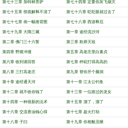
第七十三章 加特林菩萨
第七十四章 定要你灰飞烟灭
第七十五章 彻底解释不清了
第七十六章 眨眨眼就过去了
第七十七章 画一幅推背图
第七十八章 西游释厄
第七十九章 大隋三藏
第一章 途经流沙河
第二章 佛门三十六誓
第三章 欺师灭祖
第四章 野猪冲撞
第五章 高老庄里白素贞
第六章 收到请回答
第七章 秤砣打得高高的
第八章 三打高老庄
第九章 替你开个脑洞
第十章 途经通天河
第十一章 江太公钓鱼
第十二章 就不收你钱了
第十三章 一位路过的龙女
第十四章 一种很新的法术
第十五章 溜了，溜了
第十六章 交流香油钱心得
第十七章 趁火打劫
第十八章 子曰
第十九章 你相貌丑陋