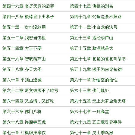
第四十六章 丧尽天良的后羿
第四十七章 佛祖的别名
第四十八章 棍棒底下出孝子
第四十九章 钓鱼是条不归路
第五十章 一次也没敢用
第五十一章 小白龙的法号
第五十二章 我想当佛祖
第五十三章 途经葫芦山
第五十四章 大王不要
第五十五章 脑洞就是大
第五十六章 智取葫芦山
第五十七章 爸爸的爸爸叫爷爷
第五十八章 齐天大圣
第五十九章 猴子为何穿短裙
第六十章 平顶山逢魔
第六十一章 孙悟空的悟性
第六十二章 两文钱买不了吃亏
第六十三章 佛门规矩
第六十四章 又热情，又好吃
第六十五章 无上大罗金角天尊
第六十六章 佛门八将
第六十七章 一拜高堂
第六十八章 许愿寺五虎
第六十九章 五庄观灵异事件
第七十章 江枫牌按摩仪
第七十一章 灵山季鸟猴