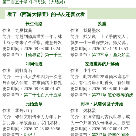
第二百五十章 牛郎织女（大结局）
看了《西游大悍匪》的书友还喜欢看
长生仙路
执魔
作者：九夏忧桑
作者：我是墨水
简介：穿越到修真世界十年，林
简介：师父说，上了手的女人，
山终于等来了金手指。他意外发
就要一生一世保护好。师父说，
现了自己有强化的能力。无论功
更新时间：2026-08-08 00:15:24
修魔很难，一入魔道永不回头。
更新时间：2026-07-31 19:15:53
法，丹药，法宝...
最新章节：
【仙界篇】第一千三
师父说，天圆地...
最新章节：
第1339章：圣死如尘
百八十六章 阳神蜕变，湮炽召唤
定，梦觉火烧天！
叩问仙道
左道世界的尸解仙
作者：雨打青石
作者：小牢弟
简介：一个凡人少年因为一次意
简介：此方浊世左道仙术遍地生
外而误入仙道，在求仙路上挣扎
花，有仙占庙吞吐香火，有仙埋
前行。仙路难于登天，面对重重
更新时间：2026-08-08 00:01:47
坟过阴走脚，有仙游街采生折
更新时间：2026-08-08 00:10:46
险阻，他的求道...
最新章节：
第二千七百六十五章
割，有仙化身万千...
最新章节：
第231章 道心破碎的妖
斩魔台
皇
元始金章
封神：从诸侯世子开始
作者：雾外江山
作者：烤林蛋
简介：修仙文明传承万万年，日
简介：祁澜穿越到古代世界，成
新月异，革故鼎新，宗门如林，
为一个邦国的头号继承人。原想
强者如蚁。修士有奇遇，宗门有
更新时间：2026-07-23 08:50:56
着这辈子也就搞搞发明，学习各
更新时间：2026-08-07 00:01:27
死战，天地有灵...
最新章节：
后记！
路穿越者前辈，...
最新章节：
第212章 帝辛的测验，