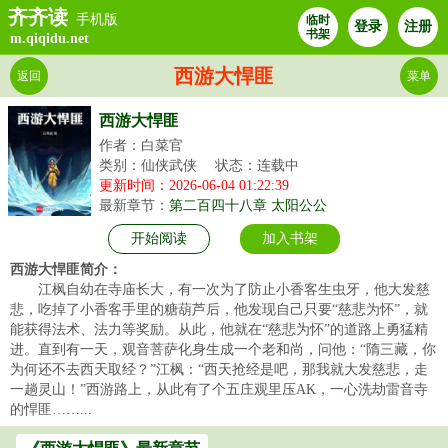
齐齐读
手机版
临时
登录
注册
书架
m.qiqidu.net
西游大悍匪
返回
菜单
西游大悍匪
作者：白菜官
类别：仙侠武侠
状态：连载中
更新时间：2026-06-04 01:22:39
最新章节：
第二百四十八章 太阳公公
开始阅读
加入书架
西游大悍匪简介：
江枫自幼在寺庙长大，有一次为了防止小香客生虫牙，他大发慈
悲，吃掉了小香客手里的糖葫芦后，他发现自己只要“慈悲为怀”，就
能获得法术、法力等奖励。从此，他就在“慈悲为怀”的道路上勇猛精
进。直到有一天，观音菩萨化身生成一个老和尚，问他：“隋三藏，你
为何还不去西天取经？”江枫：“西天抢经是吧，那我就大发慈悲，走
一趟灵山！”西游路上，从此有了个五庄观里压AK，一心洗劫雷音寺
的悍匪……...