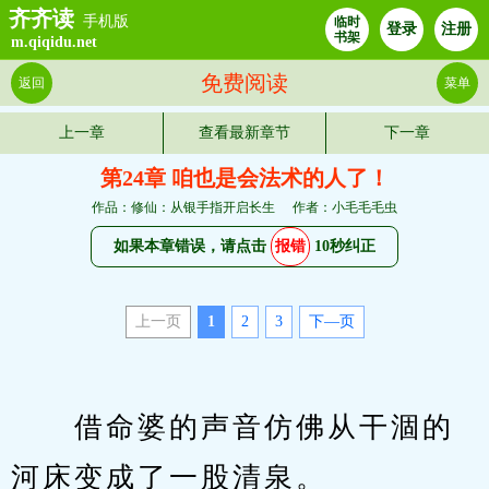
齐齐读
手机版
临时
登录
注册
书架
m.qiqidu.net
免费阅读
返回
菜单
上一章
查看最新章节
下一章
第24章 咱也是会法术的人了！
作品：修仙：从银手指开启长生
作者：小毛毛毛虫
如果本章错误，请点击
报错
10秒纠正
上一页
1
2
3
下—页
　　借命婆的声音仿佛从干涸的
河床变成了一股清泉。