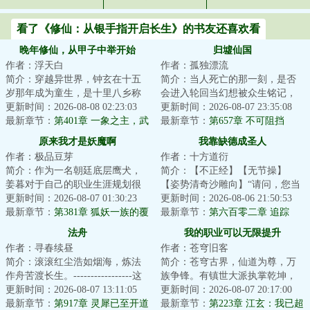
看了《修仙：从银手指开启长生》的书友还喜欢看
晚年修仙，从甲子中举开始
归墟仙国
作者：浮天白
作者：孤独漂流
简介：穿越异世界，钟玄在十五
简介：当人死亡的那一刻，是否
岁那年成为童生，是十里八乡称
会进入轮回当幻想被众生铭记，
赞的神童，之后四十年碌碌无
更新时间：2026-08-08 02:23:03
是否能幻想成真当权贵和平民同
更新时间：2026-08-07 23:35:08
为，再无寸进，于...
最新章节：
第401章 一象之主，武
处，是否能继续...
最新章节：
第657章 不可阻挡
圣临世
原来我才是妖魔啊
我靠缺德成圣人
作者：极品豆芽
作者：十方道衍
简介：作为一名朝廷底层鹰犬，
简介：【不正经】【无节操】
姜暮对于自己的职业生涯规划很
【姿势清奇沙雕向】“请问，您当
简单，白天出门斩妖除魔刷功
更新时间：2026-08-07 01:30:23
初是如何凭一己之力治好云怀仙
更新时间：2026-08-06 21:50:53
绩，争取平步青云...
最新章节：
第381章 狐妖一族的覆
尊、点化无忧仙...
最新章节：
第六百零二章 追踪
灭
法舟
我的职业可以无限提升
作者：寻春续昼
作者：苍穹旧客
简介：滚滚红尘浩如烟海，炼法
简介：苍穹古界，仙道为尊，万
作舟苦渡长生。-----------------这
族争锋。有镇世大派执掌乾坤，
是一个柳洞清误入魔门，见鬼蜮
更新时间：2026-08-07 13:11:05
有无上圣地俯瞰诸天，还有神裔
更新时间：2026-08-07 20:17:00
森然，见...
最新章节：
第917章 灵犀已至开道
世家世袭权柄，...
最新章节：
第223章 江玄：我已超