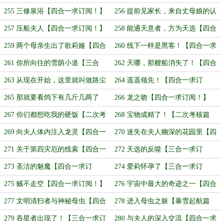
阅！】
255 三修泉浴【四合一求订阅！】
256 提前见家长，来自丈母娘的认
可！【四合一求订阅！】
257 压船夫人【四合一求订阅！】
258 能通天意者，方为天选【四合
一求订阅！】
259 两个母亲生出了歌莉娅【四合
260 线下一样是黑客！【四合一求
一求月票！】
订阅！】
261 你所向往的雪荫小道【三合
262 天哪，那艘船消失了！【四合
一，月初求月票！】
一求月票！】
263 从现在开始，这里就叫做路尘
264 遥遥领先！【四合一求订
空域【四合一求订阅！】
阅！】
265 那就要看鸽下有几斤几两了
266 龙之吻【四合一求订阅！】
【四合一求订阅！】
267 你们都想吃我的硬饭【二次考
268 宝物成精了！【二次考核篇
核篇完！】
完！】
269 向夫人体内注入龙灵【四合一
270 迷失在夫人幽深的花园里【四
求订阅！】
合一求订阅！】
271 关于第四灾厄的线索【四合一
272 天选的反噬【三合一求订
求订阅！】
阅！】
273 圣洁的魅魔【四合一求订
274 爱莉怀孕了【三合一求订
阅！】
阅！】
275 贼不走空【四合一求订阅！】
276 宇宙中最大的奇迹之一【四合
一求订阅！】
277 文明清扫者与神秘母虫【四合
278 进入母虫之躯【暴雪起航篇
一求订阅！】
完！】
279 吞星者出现了！【三合一求订
280 与夫人的深入交流【四合一求