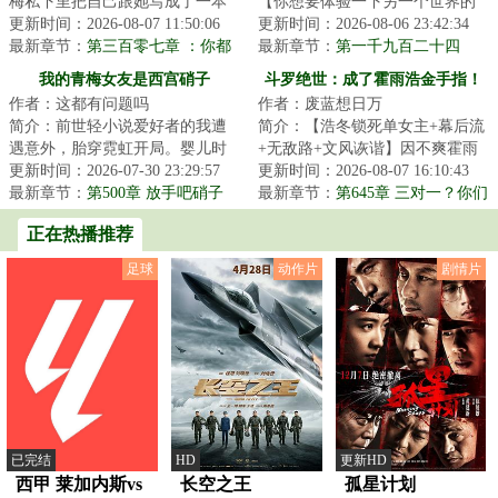
梅私下里把自己跟她写成了一本
【你想要体验一下另一个世界的
禁忌小说中的男女主？当这个秘
更新时间：2026-08-07 11:50:06
不同人生吗？】【我们有富豪，
更新时间：2026-08-06 23:42:34
密无意间被撞破...
最新章节：
第三百零七章 ：你都
杀手，猎人，乞...
最新章节：
第一千九百二十四
没那样“宠溺”的喊过我呢（4K）
章：副本奖励（大章求月票）
我的青梅女友是西宫硝子
斗罗绝世：成了霍雨浩金手指！
作者：这都有问题吗
作者：废蓝想日万
简介：前世轻小说爱好者的我遭
简介：【浩冬锁死单女主+幕后流
遇意外，胎穿霓虹开局。婴儿时
+无敌路+文风诙谐】因不爽霍雨
期结识了隔壁新搬来的西宫一
更新时间：2026-07-30 23:29:57
浩被训狗，诸葛蓝穿越到天梦冰
更新时间：2026-08-07 16:10:43
家。三岁的硝子确...
最新章节：
第500章 放手吧硝子
蚕献祭时，成...
最新章节：
第645章 三对一？你们
酱，它浮不起来的
也配？
正在热播推荐
足球
动作片
剧情片
已完结
HD
更新HD
西甲 莱加内斯vs
长空之王
孤星计划