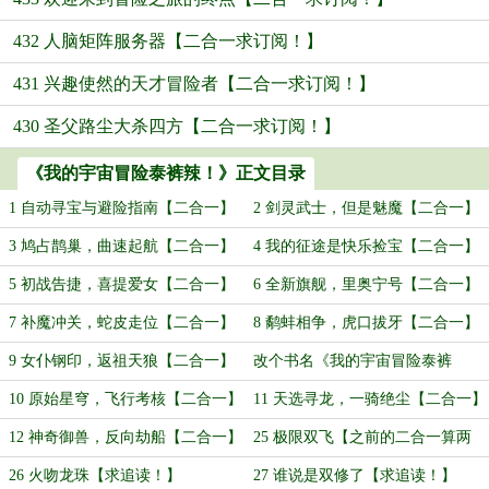
432 人脑矩阵服务器【二合一求订阅！】
431 兴趣使然的天才冒险者【二合一求订阅！】
430 圣父路尘大杀四方【二合一求订阅！】
《我的宇宙冒险泰裤辣！》正文目录
1 自动寻宝与避险指南【二合一】
2 剑灵武士，但是魅魔【二合一】
3 鸠占鹊巢，曲速起航【二合一】
4 我的征途是快乐捡宝【二合一】
5 初战告捷，喜提爱女【二合一】
6 全新旗舰，里奥宁号【二合一】
7 补魔冲关，蛇皮走位【二合一】
8 鹬蚌相争，虎口拔牙【二合一】
9 女仆钢印，返祖天狼【二合一】
改个书名《我的宇宙冒险泰裤
辣！》
10 原始星穹，飞行考核【二合一】
11 天选寻龙，一骑绝尘【二合一】
12 神奇御兽，反向劫船【二合一】
25 极限双飞【之前的二合一算两
章，章序跃迁！】
26 火吻龙珠【求追读！】
27 谁说是双修了【求追读！】