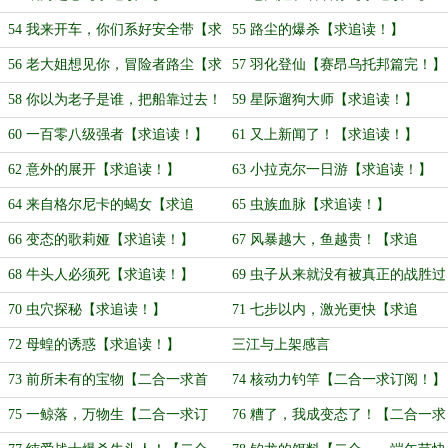
54 我来开车，你们系好安全带【求
55 路尘的爆杀【求追读！】
追读！】
56 老大姐想见你，冒险者路尘【求
57 羽化登仙【赛昂乌托邦篇完！】
追读！】
58 你以为老子是谁，把船靠过去！
59 星际遛狗大师【求追读！】
【求追读！】
60 一百零八级强者【求追读！】
61 又上新闻了！【求追读！】
62 意外的展开【求追读！】
63 小拉克尔一日游【求追读！】
64 来自格尔尼卡的蝎女【求追
65 虫族血脉【求追读！】
读！】
66 变态的歌莉娅【求追读！】
67 风暴越大，鱼越贵！【求追
读！】
68 牛头人必须死【求追读！】
69 虫子从来就没有被真正的战胜过
【求追读！】
70 虫穴探秘【求追读！】
71 七步以内，激光更快【求追
读！】
72 母蝗的诱惑【求追读！】
三江与上架感言
73 前所未有的宝物【二合一求首
74 核动力钓竿【二合一求订阅！】
定！】
75 一鲸落，万物生【二合一求订
76 糟了，我成变态了！【二合一求