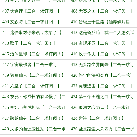
阅！】
订阅！】
405 帝妃与龙之八子【二合一求订
406 格尔尼卡【二合一求订阅！】
阅！】
407 天道碑【二合一求订阅！】
408 无冕之国【二合一求订阅！】
409 文森特【二合一求订阅！】
410 晋级三千星煞【仙界碎片篇
完！】
411 这件事对你来说，太早了【二
412 这是备胎药，我一个人怎么试
合一求订阅！】
呢？【二合一求订阅！】
413 取子【二合一求订阅！】
414 奇观乐园【二合一求订阅！】
415 活体星球【二合一求订阅！】
416 以手作夫【二合一求订阅！】
417 宇宙最强者【二合一求订
418 无头路尘异闻录【二合一求订
阅！】
阅！】
419 独角仙人【二合一求订阅！】
420 路尘的法相金身【二合一求订
阅！】
421 六皇子【二合一求订阅！】
422 灵魂追击【二合一求订阅！】
423 灰鸦：你成长的有些慢了【二
424 第三个天选之力【二合一求订
合一求订阅！】
阅！】
425 帝妃与帝后相见【二合一求订
426 银河之心の母【二合一求订
阅！】
阅！】
427 跨越仙身【二合一求订阅！】
428 造神【二合一求订阅！】
429 戈多的自适应性别【二合一求
430 圣父路尘大杀四方【二合一求