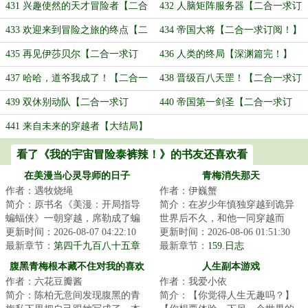
订阅！】
订阅！】
431 兴趣使然的天才冒险者【二合
432 人脑矩阵服务器【二合一求订
一求订阅！】
阅！】
433 欢迎来到冒险之旅的终点【二
434 帝国大将【二合一求订阅！】
合一求订阅！】
435 再见伊莎贝尔【二合一求订
436 人类的终局【深渊篇完！】
阅！】
437 哈哈，道爷我成了！【二合一
438 晋级百八天罡！【二合一求订
求订阅！】
阅！】
439 双休别动队【二合一求订
440 帝国第一剑圣【二合一求订
阅！】
阅！】
441 来自未来的穿越者【大结局】
看了《我的宇宙冒险泰裤辣！》的书友还喜欢看
在美漫当心灵导师的日子
青梅消失那天
作者：遇牧烧绳
作者：伊巍蟹
简介：原书名《美漫：开局指导
简介：在岁少年慎独穿越到诡异
蝙蝠侠》一朝穿越，席勒成了蝙
世界后不久，和他一同穿越而
蝠侠的老师，哥谭大学心理学教
更新时间：2026-08-07 04:22:10
来、刚答应了他的告白的青梅突
更新时间：2026-08-06 01:51:30
授。刚来第一天...
最新章节：
第四千九百八十五章
然离奇消失。慎独...
最新章节：
159.日志
前进约克前进（三）
腹黑青梅根本藏不住对我的喜欢
人生副本游戏
作者：六花豆瓣酱
作者：我爱小依
简介：陈柏无意间发现腹黑的青
简介：【你觉得人生无趣吗？】