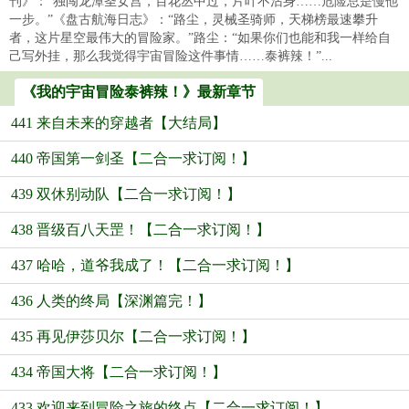
刊》：“独闯龙潭圣女宫，百花丛中过，片叶不沾身……危险总是慢他
一步。”《盘古航海日志》：“路尘，灵械圣骑师，天梯榜最速攀升
者，这片星空最伟大的冒险家。”路尘：“如果你们也能和我一样给自
己写外挂，那么我觉得宇宙冒险这件事情……泰裤辣！”...
《我的宇宙冒险泰裤辣！》最新章节
441 来自未来的穿越者【大结局】
440 帝国第一剑圣【二合一求订阅！】
439 双休别动队【二合一求订阅！】
438 晋级百八天罡！【二合一求订阅！】
437 哈哈，道爷我成了！【二合一求订阅！】
436 人类的终局【深渊篇完！】
435 再见伊莎贝尔【二合一求订阅！】
434 帝国大将【二合一求订阅！】
433 欢迎来到冒险之旅的终点【二合一求订阅！】