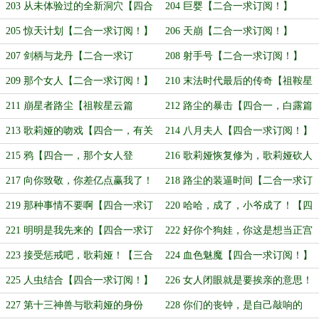
阅！】
203 从未体验过的全新洞穴【四合
204 巨婴【二合一求订阅！】
一求订阅！】
205 惊天计划【二合一求订阅！】
206 天崩【二合一求订阅！】
207 剑柄与龙丹【二合一求订
208 射手号【二合一求订阅！】
阅！】
209 那个女人【二合一求订阅！】
210 末法时代最后的传奇【祖鞍星
云篇完！】
211 崩星者路尘【祖鞍星云篇
212 路尘的暴击【四合一，白露篇
完！】
开始！】
213 歌莉娅的吻戏【四合一，有关
214 八月夫人【四合一求订阅！】
本书感情线的探讨！】
215 鸦【四合一，那个女人登
216 歌莉娅恢复修为，歌莉娅砍人
场！】
啦！【四合一求订阅！】
217 向你致敬，你差亿点赢我了！
218 路尘的装逼时间【二合一求订
【二合一求订阅！】
阅！】
219 那种事情不要啊【四合一求订
220 哈哈，成了，小爷成了！【四
阅！】
合一求订阅！】
221 明明是我先来的【四合一求订
222 好你个狗娃，你这是想当正宫
阅！】
啊！【三合一求订阅！】
223 接受惩戒吧，歌莉娅！【三合
224 血色魅魔【四合一求订阅！】
一求订阅！】
225 人虫结合【四合一求订阅！】
226 女人闭眼就是要挨亲的意思！
【四合一求订阅！】
227 第十三神兽与歌莉娅的身份
228 你们的丧钟，是自己敲响的