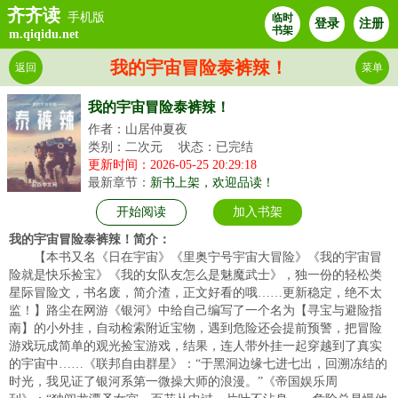
齐齐读
手机版
临时
登录
注册
书架
m.qiqidu.net
我的宇宙冒险泰裤辣！
返回
菜单
我的宇宙冒险泰裤辣！
作者：山居仲夏夜
类别：二次元
状态：已完结
更新时间：2026-05-25 20:29:18
最新章节：
新书上架，欢迎品读！
开始阅读
加入书架
我的宇宙冒险泰裤辣！简介：
【本书又名《日在宇宙》《里奥宁号宇宙大冒险》《我的宇宙冒
险就是快乐捡宝》《我的女队友怎么是魅魔武士》，独一份的轻松类
星际冒险文，书名废，简介渣，正文好看的哦……更新稳定，绝不太
监！】路尘在网游《银河》中给自己编写了一个名为【寻宝与避险指
南】的小外挂，自动检索附近宝物，遇到危险还会提前预警，把冒险
游戏玩成简单的观光捡宝游戏，结果，连人带外挂一起穿越到了真实
的宇宙中……《联邦自由群星》：“于黑洞边缘七进七出，回溯冻结的
时光，我见证了银河系第一微操大师的浪漫。”《帝国娱乐周