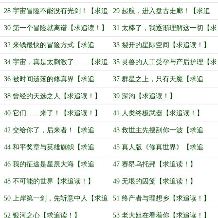
28 宇宙冒险不能没有光剑！【求追
29 起航，进入盘古走廊！【求追
读！】
读！】
30 第一个冒险就离谱【求追读！】
31 太棒了，我逐渐理解这一切【求
追读！】
32 来钱最快的冒险方式【求追
33 裂开的星际空间【求追读！】
读！】
34 宇宙，真是太刺激了……【求追
35 灵兽的人工受孕与产后护理【求
读！】
追读！】
36 被时间遗落的修真界【求追
37 群星之上，只有天魔【求追
读！】
读！】
38 曾经的天选之人【求追读！】
39 深沟【求追读！】
40 它们……来了！【求追读！】
41 人类终极武器【求追读！】
42 交给你了，后来者！【求追
43 救世主先搜刮你一波【求追
读！】
读！】
44 和平奖章与英雄旗帜【求追
45 真人版《修真世界》【求追
读！】
读！】
46 我的征途是星辰大海【求追
47 赛昂乌托邦【求追读！】
读！】
48 不可能的世界【求追读！】
49 无垠的囚笼【求追读！】
50 上岸第一剑，先斩意中人【求追
51 终产者与理想乡【求追读！】
读！】
52 银河之心【求追读！】
53 老大姐在看着你【求追读！】