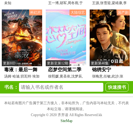
奥萨苏纳
未知
王一博,胡军,周冬雨,于
王源,张雪迎,梁靖康,李
适,卜钰,翟宇佳,王子
晨,印小天,韩童生,余
20250408
科幻片
大陆综艺
国产剧
更新HD
更新至第12期
更新第40集
毒液：最后一舞
恋梦空间第二季
锦绣安宁
汤姆·哈迪,切瓦特·埃加
徐熙媛,黄圣依,沈梦辰,
张晚意,任敏,此沙,张
福,朱诺·坦普尔,
张铭恩,连淮伟,李诞,
瑶,芦芳生,赵子琪,戴娇
书名：
本站若有图片广告属于第三方接入，非本站所为，广告内容与本站无关，不代表
本站立场，请谨慎阅读。
Copyright © 2020 齐齐读 All Rights Reserved.kk
SiteMap