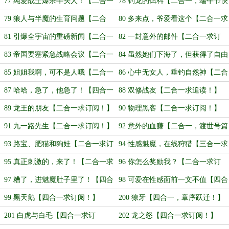
阅！】
订阅！】
77 纯爱战士爆杀牛头人！【二合一
78 钓龙的饵料【二合一，端午节快
求订阅！】
乐！】
79 狼人与半魔的生育问题【二合
80 多来点，爷爱看这个【二合一求
一，雾海星篇完！】
订阅！】
81 引爆全宇宙的重磅新闻【二合一
82 一封意外的邮件【二合一求订
求追读！】
阅！】
83 帝国要塞紧急战略会议【二合一
84 虽然她们下海了，但获得了自由
求订阅！】
【三合一求订阅！】
85 姐姐我啊，可不是人哦【二合一
86 心中无女人，垂钓自然神【二合
求订阅！】
一求订阅！】
87 哈哈，急了，他急了！【四合一
88 双修战友【二合一求追读！】
求订阅！】
89 龙王的朋友【二合一求订阅！】
90 物理黑客【二合一求订阅！】
91 九一路先生【二合一求订阅！】
92 意外的血赚【二合一，渡世号篇
完！】
93 路宝、肥猫和狗娃【二合一求订
94 性感魅魔，在线狩猎【三合一求
阅！】
订阅！】
95 真正刺激的，来了！【二合一求
96 你怎么奖励我？【二合一求订
订阅！】
阅！】
97 糟了，进魅魔肚子里了！【四合
98 可爱在性感面前一文不值【四合
一求订阅！】
一求订阅！】
99 黑天鹅【四合一求订阅！】
200 獠牙【四合一，章序跃迁！】
201 白虎与白毛【四合一求订
202 龙之怒【四合一求订阅！】