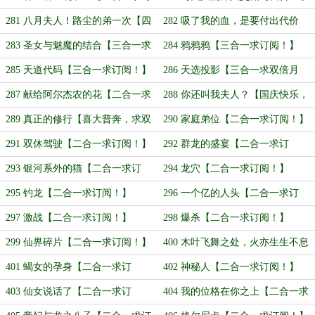
阅！】
订阅！】
281 八月夫人！路尘的弟一次【四
282 吸了我的血，是要付出代价
合一求订阅！】
的！【四合一求订阅！】
283 圣女与魅魔的结合【三合一求
284 鸦鸦鸦【三合一求订阅！】
订阅！】
285 天道代码【三合一求订阅！】
286 天选投影【三合一求双倍月
票！】
287 献给阿尔杰农的花【二合一求
288 你还叫我夫人？【国庆快乐，
月票！】
三合一求月票！】
289 真正的修行【喜大普奔，求双
290 家庭弟位【二合一求订阅！】
倍月票！】
291 双休驾驶【二合一求订阅！】
292 群龙的盛宴【二合一求订
阅！】
293 银河系外的猫【二合一求订
294 龙穴【二合一求订阅！】
阅！】
295 钓龙【二合一求订阅！】
296 一个亿的人头【二合一求订
阅！】
297 激战【二合一求订阅！】
298 爆杀【二合一求订阅！】
299 仙界碎片【二合一求订阅！】
400 木叶飞舞之处，火亦生生不息
【章序跃迁！】
401 蝎女的孕身【二合一求订
402 神秘人【二合一求订阅！】
阅！】
403 仙女说话了【二合一求订
404 我的位格在你之上【二合一求