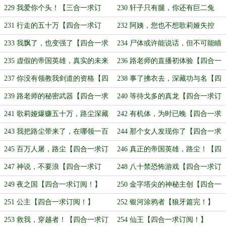
【三合一求月票！】
【四合一求月票！】
229 我爱你个头！【三合一求订
230 轩子只有腿，你还有巨二兔
阅！】
【虫之国篇完！】
231 行走的五十万【四合一求订
232 阿姨，您也不想歌莉娅失控
阅！】
吧？【四合一求订阅！】
233 我飘了，也变强了【四合一求
234 尸体或许能说话，但不可能瞄
订阅！】
的准【四合一求订阅！】
235 虚假的帝国英雄，真实的未来
236 路老师的直播初体验【四合一
剑圣【四合一求订阅！】
求订阅！】
237 你没有领教我剑道的资格【四
238 事了拂衣去，深藏功与名【四
合一求订阅！】
合一求订阅！】
239 路老师的秘密武器【四合一求
240 等待戈多的真龙【四合一求订
订阅！】
阅！】
241 歌莉娅爆赚五十万，路尘深藏
242 有机体，为时已晚【四合一求
功与名【四合一求订阅！】
订阅！】
243 我把路尘带来了，在哪领一百
244 那个女人发现你了【四合一求
万？【四合一求订阅！】
订阅！】
245 百万人屠，路尘【四合一求订
246 真正的帝国英雄，路尘！【四
阅！】
合一求追读！】
247 神说，不要浪【四合一求订
248 八十禁恐怖游戏【四合一求订
阅！】
阅！】
249 夜之国【四合一求订阅！】
250 金字塔尖的神秘主创【四合一
求订阅！】
251 公主【四合一求订阅！】
252 银河涂鸦者【狼牙篇完！】
253 救我，穿越者！【四合一求订
254 仙王【四合一求订阅！】