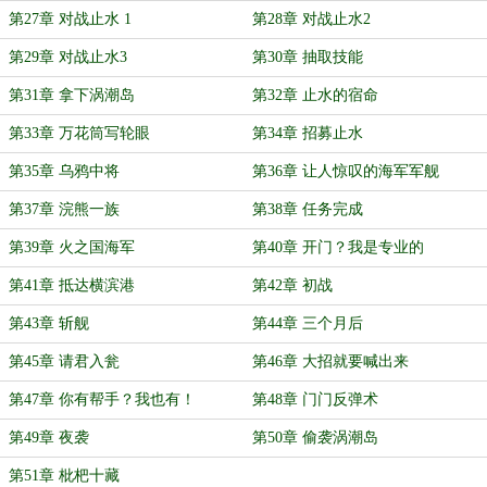
第27章 对战止水 1
第28章 对战止水2
第29章 对战止水3
第30章 抽取技能
第31章 拿下涡潮岛
第32章 止水的宿命
第33章 万花筒写轮眼
第34章 招募止水
第35章 乌鸦中将
第36章 让人惊叹的海军军舰
第37章 浣熊一族
第38章 任务完成
第39章 火之国海军
第40章 开门？我是专业的
第41章 抵达横滨港
第42章 初战
第43章 斩舰
第44章 三个月后
第45章 请君入瓮
第46章 大招就要喊出来
第47章 你有帮手？我也有！
第48章 门门反弹术
第49章 夜袭
第50章 偷袭涡潮岛
第51章 枇杷十藏