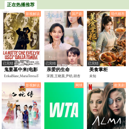
正在热播推荐
影视解说
国产剧
现代都市
已完结
已完结
已完结
鬼妻墓中来[电影
亲爱的生命
美食掌柜
解说]
ErikaBlanc,MariaTeresaTofano
宋茜,王晓晨,尹昉,胡杏
未知
儿,王森,许伟豪,沙宝
影视解说
网球
欧美剧