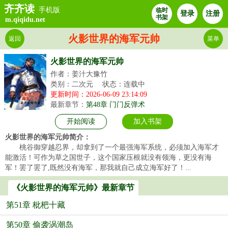
齐齐读
手机版
临时
登录
注册
书架
m.qiqidu.net
火影世界的海军元帅
返回
菜单
火影世界的海军元帅
作者：姜汁大豫竹
类别：二次元
状态：连载中
更新时间：2026-06-09 23:14:09
最新章节：
第48章 门门反弹术
开始阅读
加入书架
火影世界的海军元帅简介：
桃谷御穿越忍界，却拿到了一个最强海军系统，必须加入海军才
能激活！可作为草之国世子，这个国家压根就没有领海，更没有海
军！罢了罢了,既然没有海军，那我就自己成立海军好了！...
《火影世界的海军元帅》最新章节
第51章 枇杷十藏
第50章 偷袭涡潮岛