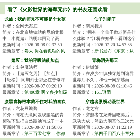
看了《火影世界的海军元帅》的书友还喜欢看
龙族：我的师兄不可能是个女孩
仙子别闹了
作者：全网无案底
作者：南风抚月
简介：在北京地铁站的尼伯龙根
简介：“拥有一个仙子做老婆是什
中，小魔鬼让路明非回到了高
么体验？”江桥在知乎上看到这个
中。他被破碎不完整的记忆影
更新时间：2026-08-08 02:32:59
问题，边哭边回答。“不能抽烟，
更新时间：2026-07-20 14:53:35
响，比曾经更衰。这...
最新章节：
卷末 你在看孤独的风
不能喝酒...
最新章节：
新书发布《东京：从
景，逃离有我的回忆
投喂大小姐开始当厨神》
鬼灭：我的呼吸法能加点
青梅消失那天
作者：出包魔法师
作者：伊巍蟹
简介：【鬼灭之刃】【加点】
简介：在岁少年慎独穿越到诡异
【轻松】.同期剑士都还在苦修呼
世界后不久，和他一同穿越而
吸法，他选择打开系统面进行加
更新时间：2026-08-07 00:20:19
来、刚答应了他的告白的青梅突
更新时间：2026-08-08 02:10:46
点。当别的队员...
最新章节：
第496章 啊？多少能级
然离奇消失。慎独...
最新章节：
161.谜团
来着？
腹黑青梅根本藏不住对我的喜欢
穿越者纵横动漫世界
作者：六花豆瓣酱
作者：龙之宫
简介：陈柏无意间发现腹黑的青
简介：穿越者在龙珠里吃瘪后，
梅私下里把自己跟她写成了一本
武功大成，然后大闹其他二次元
禁忌小说中的男女主？当这个秘
更新时间：2026-08-07 11:50:06
世界。将穿越进行到底！...
更新时间：2026-08-07 11:22:19
密无意间被撞破...
最新章节：
第三百零七章 ：你都
最新章节：
第四千四百八十章好
没那样“宠溺”的喊过我呢（4K）
大喜功