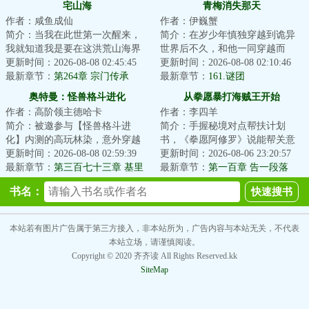
宅山海
青梅消失那天
作者：咸鱼成仙
作者：伊巍蟹
简介：当我在此世第一次醒来，
简介：在岁少年慎独穿越到诡异
我就知道我是要在这洪荒山海界
世界后不久，和他一同穿越而
成仙做祖的。钟山之神，烛龙之
更新时间：2026-08-08 02:45:45
来、刚答应了他的告白的青梅突
更新时间：2026-08-08 02:10:46
身，视为昼，眠...
最新章节：
第264章 宗门传承
然离奇消失。慎独...
最新章节：
161.谜团
奥特曼：怪兽格斗进化
从拳愿暴打海贼王开始
作者：高阶领主德哈卡
作者：李四羊
简介：被邀参与【怪兽格斗进
简介：手握秘境对点帮扶计划
化】内测的高玩林染，意外穿越
书，《拳愿阿修罗》说能帮关意
到了奥特世界，却发现这个世界
更新时间：2026-08-08 02:59:39
攻略《海贼王》，关意起初是不
更新时间：2026-08-06 23:20:57
很不对劲。要问为...
最新章节：
第三百七十三章 基里
信的。直到他发现...
最新章节：
第一百章 告一段落
艾洛德人石像的进化！
书名：
本站若有图片广告属于第三方接入，非本站所为，广告内容与本站无关，不代表
本站立场，请谨慎阅读。
Copyright © 2020 齐齐读 All Rights Reserved.kk
SiteMap