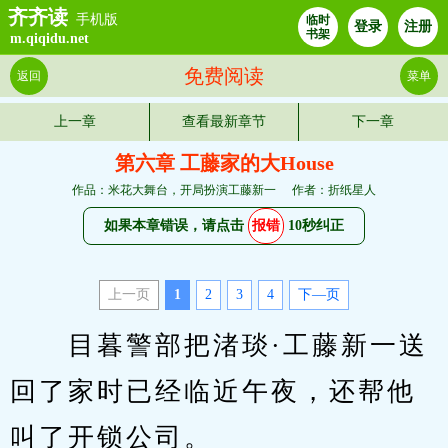
齐齐读
手机版
临时
登录
注册
书架
m.qiqidu.net
免费阅读
返回
菜单
上一章
查看最新章节
下一章
第六章 工藤家的大House
作品：米花大舞台，开局扮演工藤新一
作者：折纸星人
如果本章错误，请点击
报错
10秒纠正
上一页
1
2
3
4
下—页
　　目暮警部把渚琰·工藤新一送
回了家时已经临近午夜，还帮他
叫了开锁公司。