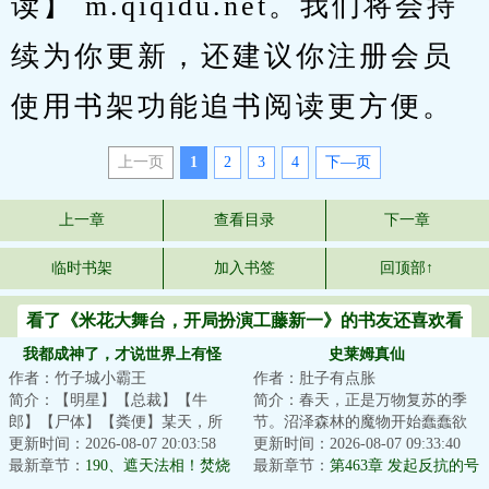
读】 m.qiqidu.net。我们将会持
续为你更新，还建议你注册会员
使用书架功能追书阅读更方便。
上一页
1
2
3
4
下—页
上一章
查看目录
下一章
临时书架
加入书签
回顶部↑
看了《米花大舞台，开局扮演工藤新一》的书友还喜欢看
我都成神了，才说世界上有怪
史莱姆真仙
作者：竹子城小霸王
作者：肚子有点胀
物？
简介：【明星】【总裁】【牛
简介：春天，正是万物复苏的季
郎】【尸体】【粪便】某天，所
节。沼泽森林的魔物开始蠢蠢欲
有人头上都出现一个标签。顾青
更新时间：2026-08-07 20:03:58
动，芦苇河岸的亚人削棍制作陷
更新时间：2026-08-07 09:33:40
发现，只要他靠近...
最新章节：
190、遮天法相！焚烧
阱，等待猎物，...
最新章节：
第463章 发起反抗的号
大地！
角