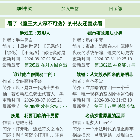
临时书架
加入书签
回顶部↑
看了《魔王大人深不可测》的书友还喜欢看
游戏王：双影人
都市夜战魔法少男
作者：半生傻白
作者：愿心不变
简介：【原创世界】【无系统】
简介：夜战、隐藏在人们沉睡的
【黑化】【不无敌】“你还说你是
夜晚的系统争端。遗失的历史古
医生？”“他们喊着什么复仇，恶
更新时间：2026-08-07 02:50:47
物、未来的科技遗产、各国的纷
更新时间：2026-07-31 19:25:19
魔，献出心...
最新章节：
第695章 在对方回合出
争让步、光怪陆...
最新章节：
第1302章 神奇能力与
【废品增速者】有没有说法？
意料外的身影（下）
谁让他当假面骑士的！
战锤：从龙族杀回来的路明非
作者：拿咚蘸柚子酱
作者：白色圣堂
简介：以下是新一代骑士界领
简介：在黑暗的第四十一个千
袖，著名粉红色骑士代言人，黑
年，唯一现存的基因原体罗伯特.
榜投票独断万古假面骑士帝骑先
更新时间：2026-08-07 10:25:21
基里曼从一万年的静滞中醒来，
更新时间：2026-08-02 21:43:10
生，于联邦最不受...
最新章节：
第289章 埃伯尔特：小
看到了昔日的人...
最新章节：
第三十八章 整装空降
年，是时候向齐鲁巴斯展示我们
妖尾：我要召唤纳什男爵
名侦探世界里的巫师
余家人的羁绊了！
作者：想吃冰棒
作者：追梦人Love平
简介：打开吧，连通符文之地的
简介：一个末法时代的鬼巫师车
门扉！啊？河蟹？打开吧，连通
祸被撞死，灵魂穿越，发现自己