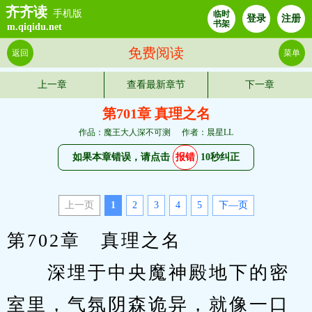
齐齐读
手机版
临时
登录
注册
书架
m.qiqidu.net
免费阅读
返回
菜单
上一章
查看最新章节
下一章
第701章 真理之名
作品：魔王大人深不可测
作者：晨星LL
如果本章错误，请点击
报错
10秒纠正
上一页
1
2
3
4
5
下—页
第702章　真理之名
　　深埋于中央魔神殿地下的密
室里，气氛阴森诡异，就像一口