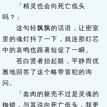
　　「精灵也会向死亡低头
吗？」
　　这句轻飘飘的话语，让密室
里的魂灯抖了一下，就连那灯芯
中的哀鸣也跟著短促了一瞬。
　　苍白贤者抬起眼，平静而优
雅地回答了这个略带冒犯的询
问。
　　「血肉的躯壳不过是灵魂的
枷锁，与其说向死亡低头，我更