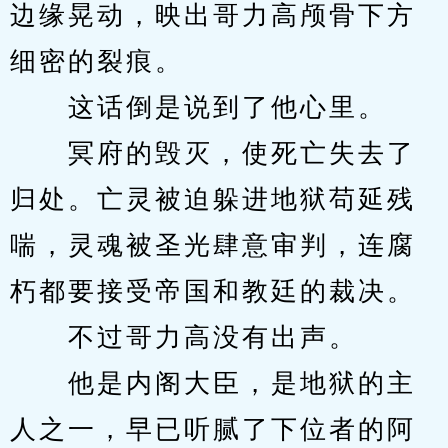
边缘晃动，映出哥力高颅骨下方
细密的裂痕。
　　这话倒是说到了他心里。
　　冥府的毁灭，使死亡失去了
归处。亡灵被迫躲进地狱苟延残
喘，灵魂被圣光肆意审判，连腐
朽都要接受帝国和教廷的裁决。
　　不过哥力高没有出声。
　　他是内阁大臣，是地狱的主
人之一，早已听腻了下位者的阿