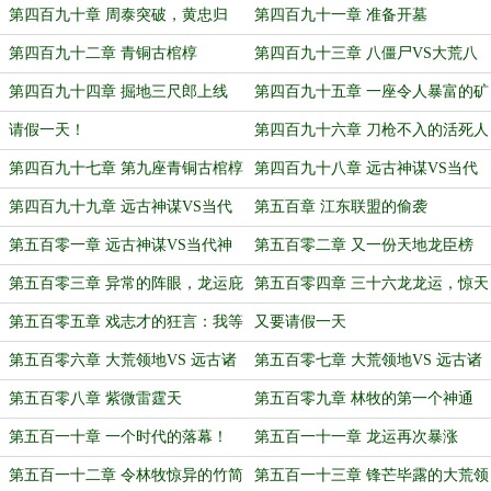
道
第四百九十章 周泰突破，黄忠归
第四百九十一章 准备开墓
来！
第四百九十二章 青铜古棺椁
第四百九十三章 八僵尸VS大荒八
虎将！
第四百九十四章 掘地三尺郎上线
第四百九十五章 一座令人暴富的矿
脉
请假一天！
第四百九十六章 刀枪不入的活死人
第四百九十七章 第九座青铜古棺椁
第四百九十八章 远古神谋VS当代
神谋（上）
第四百九十九章 远古神谋VS当代
第五百章 江东联盟的偷袭
神谋（中）
第五百零一章 远古神谋VS当代神
第五百零二章 又一份天地龙臣榜
谋（下）
第五百零三章 异常的阵眼，龙运庇
第五百零四章 三十六龙龙运，惊天
护！
的积累！
第五百零五章 戏志才的狂言：我等
又要请假一天
为棋手！
第五百零六章 大荒领地VS 远古诸
第五百零七章 大荒领地VS 远古诸
侯势力（上）
侯势力（下）
第五百零八章 紫微雷霆天
第五百零九章 林牧的第一个神通
第五百一十章 一个时代的落幕！
第五百一十一章 龙运再次暴涨
第五百一十二章 令林牧惊异的竹简
第五百一十三章 锋芒毕露的大荒领