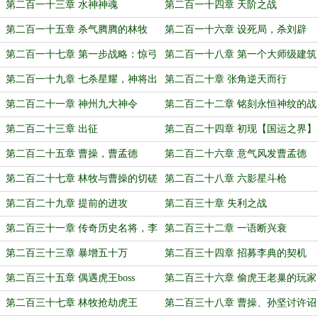
阅！）
第二百一十三章 水神神魂
第二百一十四章 天阶之战
第二百一十五章 杀气腾腾的林牧
第二百一十六章 设死局，杀刘辟
第二百一十七章 第一步战略：惊弓
第二百一十八章 第一个大师级建筑
之鸟！
第二百一十九章 七杀星耀，神将出
第二百二十章 张角逆天而行
世
第二百二十一章 神州九大神令
第二百二十二章 铭刻永恒神纹的战
舰
第二百二十三章 出征
第二百二十四章 初现【国运之界】
第二百二十五章 曹操，曹孟德
第二百二十六章 意气风发曹孟德
第二百二十七章 林牧与曹操的切磋
第二百二十八章 六影星斗枪
第二百二十九章 提前的进攻
第二百三十章 失利之战
第二百三十一章 传奇历史名将，李
第二百三十二章 一语断兴衰
典
第二百三十三章 暴增五十万
第二百三十四章 招募李典的契机
第二百三十五章 偶遇虎王boss
第二百三十六章 偷虎王老巢的玩家
第二百三十七章 林牧抢劫虎王
第二百三十八章 曹操、孙坚讨许诏