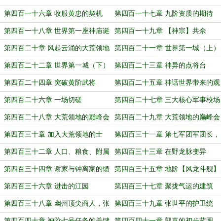
第四百一十六章 收服黄忠的契机
第四百一十七章 九阶资质的期待
第四百一十八章 世界第一座神庙诞
第四百一十九章 【神宗】共佘
生
第四百二十章 风起云涌的大荒领地
第四百二十一章 世界第一城（上）
第四百二十二章 世界第一城（下）
第四百二十三章 神异的点将台
第四百二十四章 突破黄阶武将
第四百二十五章 神话世界带来的观
念转变
第四百二十六章 一场切磋
第四百二十七章 三大核心军事校场
第四百二十八章 大荒领地的巅峰会
第四百二十九章 大荒领地的巅峰会
议（上）
议（下）
第四百三十章 加入大荒领地的士
第四百三十一章 第七军团军团长，
族！
乐进！
第四百三十二章 人口、粮食、附属
第四百三十三章 在野龙脉变异
领地
第四百三十四章 谢家与钟离家的馈
第四百三十五章 地阶【风龙斗舰】
赠
第四百三十六章 进击的江园
第四百三十七章 聚拢气运的建筑
第四百三十八章 幽州顶尖商人，张
第四百三十九章 张世平的护卫统
世平！
领，段煨！
第四百四十章 神阶七号任务的关键
第四百四十一章 郭嘉的初步蓝图