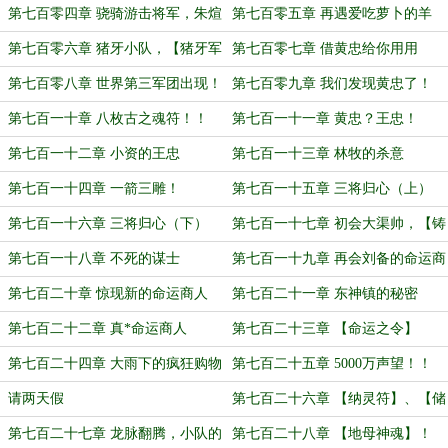
境】！
品！
第七百零四章 骁骑游击将军，朱煊
第七百零五章 再遇爱吃萝卜的羊
第七百零六章 猪牙小队，【猪牙军
第七百零七章 借黄忠给你用用
团】！
第七百零八章 世界第三军团出现！
第七百零九章 我们发现黄忠了！
第七百一十章 八枚古之魂符！！
第七百一十一章 黄忠？王忠！
第七百一十二章 小资的王忠
第七百一十三章 林牧的杀意
第七百一十四章 一箭三雕！
第七百一十五章 三将归心（上）
第七百一十六章 三将归心（下）
第七百一十七章 初会大渠帅，【铸
令师】！
第七百一十八章 不死的谋士
第七百一十九章 再会刘备的命运商
人
第七百二十章 惊现新的命运商人
第七百二十一章 东神镇的秘密
第七百二十二章 真*命运商人
第七百二十三章 【命运之令】
第七百二十四章 大雨下的疯狂购物
第七百二十五章 5000万声望！！
与算计
请两天假
第七百二十六章 【纳灵符】、【储
运符】
第七百二十七章 龙脉翻腾，小队的
第七百二十八章 【地母神魂】！