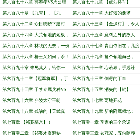
第六百七十八章 郭奉孝VS周公瑾
第六百七十九章 【虎烈将军】
（2）
第六百八十章 【九霄】，【九
第六百八十一章 大好蛟的要求
幽】！
第六百八十二章 众目睽睽下建村
第六百八十三章 【金渊村】，令人
惊异的建筑！
第六百八十四章 大荒领地的短板，
第六百八十五章 意料之外的敌人
开始扩张！
第六百八十六章 林牧的无奈，一份
第六百八十七章 青山依旧在，几度
人情换金渊村！
夕阳红。
第六百八十八章 枪王又如何，杀！
第六百八十九章 抢个领地而已，
【丁】！！
第六百九十章 未见其人，给你一
第六百九十一章 心若狠，手必辣
箭！
第六百九十二章【冠军将军】，丁
第六百九十三章 倒霉的丁奉
奉！
第六百九十四章 于禁专属兵种VS
第六百九十五章 消失的【鲲】
丁奉专属兵种！
第六百九十六章 庐陵太守王朗
第六百九十七章 两地开花
第六百九十八章 残缺的【天武真
第六百九十九章 新的附属领地：
脉】
【水渊村】！
第七百章 【祁奚墓宫】！
第七百零一章 季家的三个承诺
第七百零二章 【祁奚木资源秘
第七百零三章 衣冠冢，五份陪葬