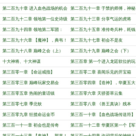
筑
第二百九十章 进入血色战场的机会
第二百九十一章 于禁的师傅，神秘
刀神！
第二百九十二章 领地第一位史诗级
第二百九十三章 分享气运的虎将
历史武将
第二百九十四章 领地第二军团：
第二百九十五章 准传奇兵种，耗钱
【青虎军团】
机器！
第二百九十六章 【魔神】，典韦！
第二百九十七章 初会不是友
第二百九十八章 巅峰之会（上）
第二百九十九章 巅峰之会（下）
十大神将、十大神谋
第三百章 第一个进入龙廷软位的玩
家
第三百零一章 【命运戒指】
第三百零二章 喜闻乐见的开宝箱
第三百零三章 巅峰玩家交易会
第三百零四章 【造神】，华夏五大
王者！
第三百零五章 热闹的童话镇
第三百零六章 天骄荟萃云集
第三百零七章 季北钦
第三百零八章 《兽王真诀》残本
第三百零九章 狂揽命运金币
第三百一十章 【血色战场传送符】
第三百一十一章 初会也是传奇
第三百一十二章 华夏区第一个【军
团令】！
第三百一十三章 【鬼神】，郭嘉！
第三百一十四章 许诏背后的神秘人