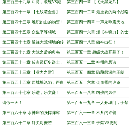
三大谋神！
第三百三十九章 斗将，凌统VS臧
第三百四十章 【飞天黑龙爪】
霸！
第三百四十一章 【七纹噬金兽】
第三百四十二章 最重要的两个战略
目标
第三百四十三章 堆积如山的物资！
第三百四十四章 一声龙吟震天地
第三百四十五章 众生平等领域
第三百四十六章 爆【神魂力】的士
兵
第三百四十七章 通往大荒领地的传
第三百四十八章 凶神出征！
送阵
第三百四十九章 大战之后的典韦
第三百五十章 超级大战开幕了！
第三百五十一章 传奇级历史谋士，
第三百五十二章 神州的忌讳
张纮！
第三百五十三章 【业力之雷】
第三百五十四章 隐藏颇深的王朗
第三百五十五章 西城墙沦陷，严白
第三百五十六章 倒血霉的许诏
虎之死！
第三百五十七章 乐进，乐文谦！
第三百五十八章 凶残的风仲
请假一天！
第三百五十九章 一人开城门，于禁
的忌惮！
第三百六十章 水神庙的强悍阵容
第三百六十一章 不凡的许普
第三百六十二章 针尖对麦芒
第三百六十三章 于禁VS史阿