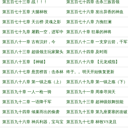
惊！（下）
戚！
第五百七十三章 战！！！
第五百七十四章 击杀三族首领
第五百七十五章 大腿林牧
第五百七十六章 发出异香的神血
第五百七十七章 天云榜·灵魂之影
第五百七十八章 力挽狂澜
第五百七十九章 屠戮一空，进军中
第五百八十章 狂暴的神将
央要塞
第五百八十一章 古有汉奸，今
第五百八十二章 一支穿云箭，千军
有‘玩奸’！
万马来相见
第五百八十三章 超级领主玩家聚头
第五百八十四章 及时雨
第五百八十五章 【神辅】
第五百八十六章 【元龙戒指】
第五百八十七章 悬赏榜首：击杀林
终于。。明天开始恢复更新
牧！
第五百八十八章 第一镇之殇（上）
第五百八十九章 第一镇之殇（下）
第五百九十章 一人一枪一骑
第五百九十一章 周泰寻洞天
第五百九十二章 一语降千军
第五百九十三章 超神级鼓舞技能
第五百九十四章 倾巢而出的偷袭
第五百九十五章 第九座要塞的攻破
者
第五百九十六章 神兵利器，宝马宝
第五百九十七章 林牧VS龙且