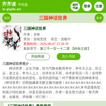
齐齐读
手机版
临时
登录
注册
书架
m.qiqidu.net
三国神话世界
返回
菜单
三国神话世界
作者：永牧
类别：游戏竞技
状态：连载中
更新时间：2026-08-07 23:28:39
最新章节：
第三千一百一十二章 【碎命之箭】
开始阅读
加入书架
三国神话世界简介：
神话世界，众生万物，皆为气数命数而争夺，争夺天之运，臣之
运，道之运，争为人上人，但求长生不死，亦求多苟活一天！全球势
力追逐的是生命的进化，追求的是利益！对于重新来过的林牧来说，
《神话世界》仍然隐藏着无数宝藏与秘密！&#;&#;&#;&#;&#;&#;&#;
&#;&#;&#;&#;&#;&#;&#;&#;&#;&#;&#;&#;&#;&#;&#;本书是慢热型，
前面介绍比较多，但是后面会好的，作者一直在努力进步！每天两
更，会爆发，求收藏！求订阅！：...