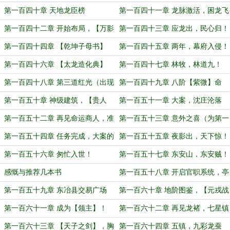
的筱岚
第一百四十章 天地龙臣榜
第一百四十一章 龙脉激活，困龙飞
天！
第一百四十二章 开始布局，【万影
第一百四十三章 应龙出，民心归！
功碑】
第一百四十四章 【乾坤子母书】
第一百四十五章 两年，幕府入侵！
第一百四十六章 【太龙造化典】
第一百四十七章 林牧，林道九！
（求订阅）
（求订阅）
第一百四十八章 第三道红光（出现
第一百四十九章 八阶【紫微】命
第一位堂主，撒花~）
格！
第一百五十章 神级建筑，【贵人
第一百五十一章 大案，沈庄沦落
馆】
（为第一位堂主加更！）
第一百五十二章 再见命运商人，准
第一百五十三章 意外之喜（为第一
备铸造神兵
护法加更！）
第一百五十四章 任务完成，大案的
第一百五十五章 夜影出，天下惊！
影响（求订阅）
第一百五十六章 匆忙入世！
第一百五十七章 东安山，东安贼！
感慨与推荐几本书
第一百五十八章 开启官职系统，亭
长！（为护法纯白丶燚加更！）
第一百五十九章 东冶县交易广场
第一百六十章 地阶图鉴，【元戎战
弩】！
第一百六十一章 成为【领主】！
第一百六十二章 再见龙褚，七星镇
魂佩（求订阅！）
第一百六十三章 【天子之剑】，胸
第一百六十四章 五镇，九彩龙蚕