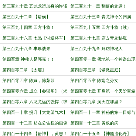
第三百九十章 五龙龙运加身的许诏
第三百九十一章 翻倍的龙运！
第三百九十二章 【诸侯】
第三百九十三章 青龙神令的归属
第三百九十四章 四方斗将！
第三百九十五章 四方斗将（续）
第三百九十六章 七品【讨逆将军】
第三百九十七章 霸占青龙秘境
（求订阅！）
第三百九十八章 丰厚战果
第三百九十九章 拜访神秘人
第四百章 神秘人是郭嘉！！
第四百零一章 领地第一个神谋出现
第四百零二章 【太庙】
第四百零三章 【紫微星庭】
第四百零四章 陈婳，陈蒹葭
第四百零五章 陈寔之孙女
第四百零六章 成立【参谋阁】（求
第四百零七章 开启第一个天阶宝箱
订阅！）
第四百零八章 六龙龙运的强悍（求
第四百零九章 洞天在哪里？
订阅！）
第四百一十章 提升【太龙望气术】
第四百一十一章 神秘的第一目标与
第二目标
第四百一十二章 贴在公告栏的画像
第四百一十三章 黄叙的病
第四百一十四章 【箭神】，黄忠！
第四百一十五章 【神髓造化丹】