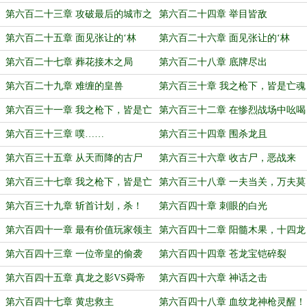
第六百二十三章 攻破最后的城市之
第六百二十四章 举目皆敌
心
第六百二十五章 面见张让的‘林
第六百二十六章 面见张让的‘林
牧’（上）
牧’（下）
第六百二十七章 葬花接木之局
第六百二十八章 底牌尽出
第六百二十九章 难缠的皇兽
第六百三十章 我之枪下，皆是亡魂
（上）
第六百三十一章 我之枪下，皆是亡
第六百三十二章 在惨烈战场中吆喝
魂（中）
的玩家
第六百三十三章 噗……
第六百三十四章 围杀龙且
第六百三十五章 从天而降的古尸
第六百三十六章 收古尸，恶战来
（本卷终）
临！
第六百三十七章 我之枪下，皆是亡
第六百三十八章 一夫当关，万夫莫
魂（下）
开！
第六百三十九章 斩首计划，杀！
第六百四十章 刺眼的白光
第六百四十一章 最有价值玩家领主
第六百四十二章 阳髓木果，十四龙
龙运
第六百四十三章 一位帝皇的偷袭
第六百四十四章 苍龙宝铠碎裂
（求订阅）
第六百四十五章 真龙之影VS舜帝
第六百四十六章 神话之击
之影
第六百四十七章 黄忠救主
第六百四十八章 血纹龙神枪灵醒！