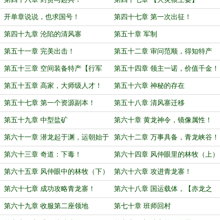
开单章说说，也求国号！
第四十七章 第一次出征！
第四十九章 沦陷的清风寨
第五十章 军制
第五十一章 完美出击！
第五十二章 审问范顺，得知特产
第五十三章 空间装备特产【行军
第五十四章 领主一诺，价值千金！
囊】
第五十五章 高家，大师级人才！
第五十六章 神秘的存在
第五十七章 第一个资源副本！
第五十八章 清风寨迁移
第五十九章 中型盐矿
第六十章 黄龙神令，镜像属性！
第六十一章 潜龙起于渊，运朝始于
第六十二章 万事具备，青龙峡谷！
脉！
第六十三章 奇道：下毒！
第六十四章 风仲眼里的林牧（上）
第六十五章 风仲眼中的林牧（下）
第六十六章 攻进青龙寨！
第六十七章 成功攻略青龙寨！
第六十八章 国运载体，【赤龙之
章】！
第六十九章 收服第二座领地
第七十章 班师回村