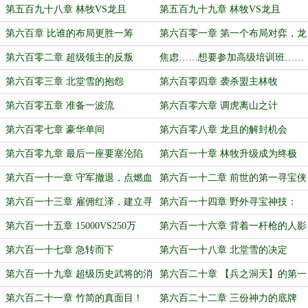
铠
（上）
第五百九十八章 林牧VS龙且
第五百九十九章 林牧VS龙且
（中）
（下）
第六百章 比谁的布局更胜一筹
第六百零一章 第一个布局对弈，龙
且败
第六百零二章 超级领主的反叛
焦虑……想要参加高级培训班……
第六百零三章 北堂雪的抱怨
第六百零四章 袭杀盟主林牧
第六百零五章 准备一波流
第六百零六章 调虎离山之计
第六百零七章 豪华单间
第六百零八章 龙且的解封机会
第六百零九章 最后一座要塞沦陷
第六百一十章 林牧升级成为终极
boss
第六百一十一章 守军撤退，点燃血
第六百一十二章 前世的第一寻宝侠
魂香
客
第六百一十三章 雇佣红泽，建立寻
第六百一十四章 野外寻宝神技：
宝军团
【灵犀寻宝】
第六百一十五章 15000VS250万
第六百一十六章 背着一杆枪的人影
第六百一十七章 急转而下
第六百一十八章 北堂雪的决定
第六百一十九章 超级历史武将的消
第六百二十章 【兵之洞天】的第一
息
份材料
第六百二十一章 竹简的真面目！
第六百二十二章 三份神力的底牌