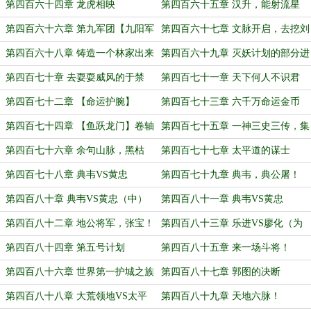
第四百六十四章 龙虎相映
第四百六十五章 汉升，能射流星
否？
第四百六十六章 第九军团【九阳军
第四百六十七章 文脉开启，去挖刘
团】
备的墙角
第四百六十八章 铸造一个林家出来
第四百六十九章 灭妖计划的部分进
展
第四百七十章 去耍耍威风的于禁
第四百七十一章 天下何人不识君
第四百七十二章 【命运护腕】
第四百七十三章 六千万命运金币
第四百七十四章 【鱼跃龙门】卷轴
第四百七十五章 一神三史三传，集
的价值！
合！
第四百七十六章 余句山脉，黑枯
第四百七十七章 太平道的谋士
山！
第四百七十八章 典韦VS黄忠
第四百七十九章 典韦，典公屠！
（上）
第四百八十章 典韦VS黄忠（中）
第四百八十一章 典韦VS黄忠
（下）
第四百八十二章 地公将军，张宝！
第四百八十三章 乐进VS廖化（为
盟主加更！）
第四百八十四章 第五号计划
第四百八十五章 来一场斗将！
第四百八十六章 世界第一护城之族
第四百八十七章 郭图的决断
出现
第四百八十八章 大荒领地VS太平
第四百八十九章 天地六脉！