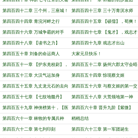
第四百四十二章 三个州，三座城！
第四百四十三章 三十万青溟水师
第四百四十四章 青浣河畔之行
第四百四十五章 【硕儒】，荀爽！
第四百四十六章 万城争霸的对手
第四百四十七章 【鬼才】，戏志才
第四百四十八章 【读书之力】
第四百四十九章 戏志才出山
第四百五十章 刘备的命运商人
大家元旦快乐！
第四百五十一章 【护东羌校尉】，
第四百五十二章 扬州六郡太守会晤
朱煊！
第四百五十三章 大汉气运加身
第四百五十四章 惊现蔡文姬
第四百五十五章 九丈龙元石的去向
第四百五十六章 与蔡文姬的第一交
谈
第四百五十七章 【七纹地髓丹】
第四百五十八章 大荒领地第一神
将！
第四百五十九章 神侠榜第十，【医
第四百六十章 晋升九阶【紫微】
神】张仲景！
第四百六十一章 林牧的专属兵种
稍稍总结
第四百六十二章 第七列印刻
第四百六十三章 第一军团诞生