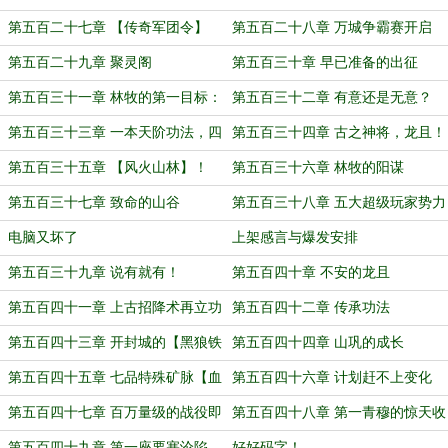
下！
顺
第五百二十七章 【传奇军团令】
第五百二十八章 万城争霸赛开启
第五百二十九章 聚灵阁
第五百三十章 早已准备的出征
第五百三十一章 林牧的第一目标：
第五百三十二章 有意还是无意？
【奎尊之血】！
第五百三十三章 一本天阶功法，四
第五百三十四章 古之神将，龙且！
本玄阶功法！
第五百三十五章 【风火山林】！
第五百三十六章 林牧的阳谋
第五百三十七章 致命的山谷
第五百三十八章 五大超级玩家势力
的联合！
电脑又坏了
上架感言与爆发安排
第五百三十九章 说有就有！
第五百四十章 不安的龙且
第五百四十一章 上古招降术再立功
第五百四十二章 传承功法
第五百四十三章 开封城的【黑狼铁
第五百四十四章 山巩的成长
骑】
第五百四十五章 七品特殊矿脉【血
第五百四十六章 计划赶不上变化
灵矿石】
第五百四十七章 百万量级的战役即
第五百四十八章 第一青穆的惊天收
将打响！
获
第五百四十九章 第一座要塞沦陷
好好码字！