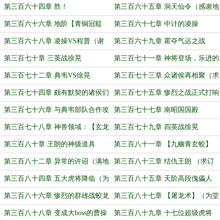
第三百六十四章 胜！
第三百六十五章 洞天仙令（感谢地
域小灵通成为堂主！）
第三百六十六章 地阶【青铜冠鞮
第三百六十七章 中计的凌操
鼎】
第三百六十八章 凌操VS程普（谢
第三百六十九章 霍夺气运之战
谢【纯白丶燚】的万赏！）
第三百七十章 三英战徐晃
第三百七十一章 神将登场，乐进的
偷袭！（万赏加更）
第三百七十二章 典韦VS徐晃
第三百七十三章 众诸侯再相聚（求
订阅！）
第三百七十四章 颇有默契的诸侯们
第三百七十五章 惨烈之战正式打响
第三百七十六章 与典韦部队合作攻
第三百七十七章 南昭国国殿
城
第三百七十八章 神兽领域：【玄龙
第三百七十九章 四英战徐晃
灵域】！（求订阅）
第三百八十章 王朗的神级道具
第三百八十一章 【九幽青玄蛟】
第三百八十二章 异常的许诏（满地
第三百八十三章 结仇王朗 （求订
打滚求订阅）
阅！）
第三百八十四章 五大虎将降临（为
第三百八十五章 天阶高段傀儡人
长老【纯白丶燚】加更！）
第三百八十六章 惨烈的群雄战蛟龙
第三百八十七章 【屠龙术】（为堂
主【纯白丶燚】加更！）
第三百八十八章 变成大boss的曹操
第三百八十九章 十七位超级虎将