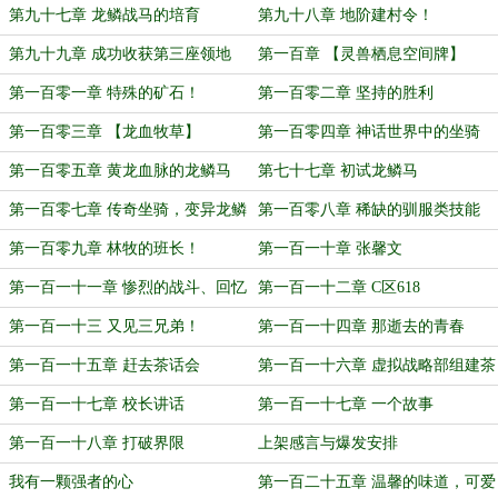
第九十七章 龙鳞战马的培育
第九十八章 地阶建村令！
第九十九章 成功收获第三座领地
第一百章 【灵兽栖息空间牌】
第一百零一章 特殊的矿石！
第一百零二章 坚持的胜利
第一百零三章 【龙血牧草】
第一百零四章 神话世界中的坐骑
第一百零五章 黄龙血脉的龙鳞马
第七十七章 初试龙鳞马
第一百零七章 传奇坐骑，变异龙鳞
第一百零八章 稀缺的驯服类技能
马！
第一百零九章 林牧的班长！
第一百一十章 张馨文
第一百一十一章 惨烈的战斗、回忆
第一百一十二章 C区618
第一百一十三 又见三兄弟！
第一百一十四章 那逝去的青春
第一百一十五章 赶去茶话会
第一百一十六章 虚拟战略部组建茶
话会
第一百一十七章 校长讲话
第一百一十七章 一个故事
第一百一十八章 打破界限
上架感言与爆发安排
我有一颗强者的心
第一百二十五章 温馨的味道，可爱