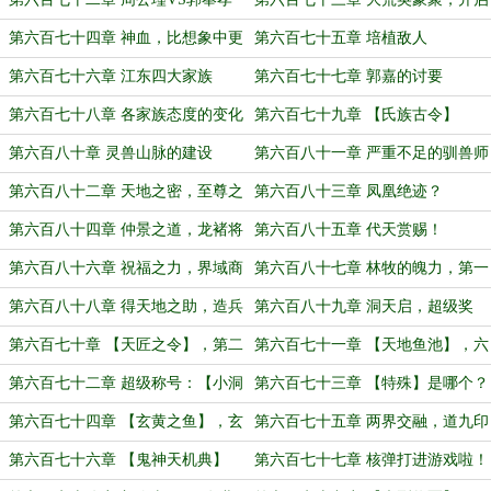
（1）
洞天
第六百七十四章 神血，比想象中更
第六百七十五章 培植敌人
重要
第六百七十六章 江东四大家族
第六百七十七章 郭嘉的讨要
第六百七十八章 各家族态度的变化
第六百七十九章 【氏族古令】
第六百八十章 灵兽山脉的建设
第六百八十一章 严重不足的驯兽师
第六百八十二章 天地之密，至尊之
第六百八十三章 凤凰绝迹？
秘
第六百八十四章 仲景之道，龙褚将
第六百八十五章 代天赏赐！
离
第六百八十六章 祝福之力，界域商
第六百八十七章 林牧的魄力，第一
人！
件事！
第六百八十八章 得天地之助，造兵
第六百八十九章 洞天启，超级奖
之洞天！
励！
第六百七十章 【天匠之令】，第二
第六百七十一章 【天地鱼池】，六
件事
条鱼！
第六百七十二章 超级称号：【小洞
第六百七十三章 【特殊】是哪个？
天之主】
第六百七十四章 【玄黄之鱼】，玄
第六百七十五章 两界交融，道九印
阶武将！
晋升！
第六百七十六章 【鬼神天机典】
第六百七十七章 核弹打进游戏啦！