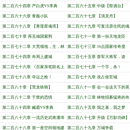
（上）
第二百六十四章 严白虎VS李典
第二百六十五章 中级【祭酒台】
（下）
第二百六十六章 青薇小队
第二百六十七章 【清灵丹】
第二百六十八章 【青莲星魂塔】
第二百六十九章 可复活原住民的魂
塔
第二百七十章 再见倾国紫荆
第二百七十一章 第一份天地龙臣
榜：【天云榜】
第二百七十二章 大荒领地，主，林
第二百七十三章 16点国家传奇度
牧林道九！
第二百七十四章 布局上虞城
第二百七十五章 督军大将军，凌
操！
第二百七十六章 《百家亲笔联名上
第二百七十七章 一个字，杀！
书》
第二百七十八章 夺运之枪！
第二百七十九章 攻占侯官城
第二百八十章 【荒龙铁骑】
第二百八十一章 会一会这天下的英
雄
第二百八十二章 于禁的恐惧
第二百八十三章 林牧招募猛将的布
局
第二百八十四章 臧霸VS李典
第二百八十五章 我之基，我之梦
想，我之未来
第二百八十六章 一流历史武将潘璋
第二百八十七章 升级【万影功碑】
第二百八十八章 第一座空间领地建
第二百八十九章 万城争霸