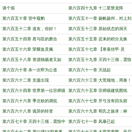
请个假
第六百四十九章 十二星禁龙阵
（残）
第六百五十章 管中窥豹
第六百五十一章 扬帆扬州，对上刘
繇
第六百五十二章 道友，你好！
第六百五十三章 原始状态的洞天
第六百五十四章 君与臣的磨合
第六百五十五章 迟来的积分兑换
第六百五十六章 荣耀血灵佩
第六百五十七章 【寒蚕丝甲·灵
魂】
第六百五十八章 资源独裁者又如
第六百五十九章 灭四十三领，震惊
何？
中外！（上）
第六百六十章 杀一次即为公道
第六百六十一章 灭战起
第六百六十二章 支援出现
第六百六十三章 大荒领地，周泰！
第六百六十四章 世界第一位宗师级
第六百六十五章 宗师级建筑图纸
人才出现
【灵鹰山】
第六百六十六章 季北钦的调侃
第六百六十七章 开弓没有回头箭
（中秋快乐！）
第六百六十八章 诡异的转变
第六百六十九章 荀氏之族录：林
牧！
第六百七十章 灭四十三领，震惊中
第六百七十一章 风暴已起
外！（下）
第六百七十二章 周公瑾VS郭奉孝
第六百七十三章 大荒英豪聚，开启