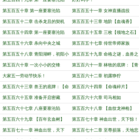
（上）
第五百五十章 第一座要塞沦陷
第五百五十一章 女神直播战役
（中）
第五百五十二章 击杀龙且的契机
第五百五十三章 地阶【血魂香】
第五百五十四章 第一座要塞沦陷
第五百五十五章 三枚【领地之石】
（下）
第五百五十六章 杀向中央之城
第五百五十七章 传世帝师家族
第五百五十八章 青阳湖畔，初阳小
第五百五十九章 命格之谜，血兽之
筑
谜
第五百六十章 一次小小的交锋
第五百六十一章 林牧的底牌：【青
尧之符】
大家五一劳动节快乐！
第五百六十二章 初露狰狞
第五百六十三章 兽王的底牌：【命
第五百六十四章 【命魂碎片】
魂天平术】
第五百六十五章 准备开启密藏
第五百六十六章 司马相如
第五百六十七章 八座要塞沦陷
第五百六十八章 【血纹龙神枪】
第五百六十九章 【百年玄血树】
第五百七十章 神血出世，天下惊！
（上）
第五百七十一章 神血出世，天下
第五百七十二章 至尊损落，天地悲