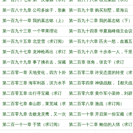
阅）
阅）
第一百八十九章 公司多妹子，形象
第一百九十章 购买别墅，星海云
改造
府！
第一百九十一章 我的墓志铭（上）
第一百九十二章 我的墓志铭（下）
第一百九十三章 一个苹果理论
第一百九十四章 华夏巅峰领主会议
（求订阅）
第一百九十五章 北堂雪（求订阅）
第一百九十六章 匹夫一怒，血溅五
步（求订阅）
第一百九十七章 龙神枪再出（求订
第一百九十八章 十步杀一人，千里
阅）
不留痕（求订阅）
第一百九十九章 事了拂衣去，深藏
第二百章 张角，张玄干（求订
功与名
阅！）
第二百零一章 天地变化，四方卜卦
第二百零二章 许安态度的转变（求
（求订阅）
订阅！）
第二百零三章 海军利器，溟力水手
第二百零四章 神级战舰，【都天战
舰】！
第二百零五章 出行寻宝藏（求订
第二百零六章 黄巾军小渠帅，刘辟
阅）
（求订阅）
第二百零七章 泰山郡，莱芜城（求
第二百零八章 激战（求订阅）
订阅）
第二百零九章 击败龙灵鹰，又一次
第二百一十章 开启第一份宝藏（求
蜕变（求订阅）
订阅！）
第二百一十一章 于禁（求订阅）
第二百一十二章 鲍信的人情（求订