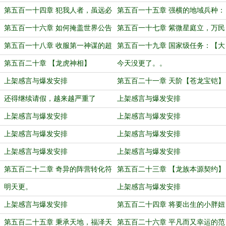
地
第五百一十四章 犯我人者，虽远必
第五百一十五章 强横的地域兵种：
诛！
江东子弟兵！
第五百一十六章 如何掩盖世界公告
第五百一十七章 紫微星庭立，万民
气运聚！
第五百一十八章 收服第一神谋的超
第五百一十九章 国家级任务：【大
级奖励
荒神话榜】
第五百二十章 【龙虎神相】
今天没更了。。
上架感言与爆发安排
第五百二十一章 天阶【苍龙宝铠】
还得继续请假，越来越严重了
上架感言与爆发安排
上架感言与爆发安排
上架感言与爆发安排
上架感言与爆发安排
上架感言与爆发安排
上架感言与爆发安排
上架感言与爆发安排
第五百二十二章 奇异的阵营转化符
第五百二十三章 【龙族本源契约】
明天更。
上架感言与爆发安排
上架感言与爆发安排
第五百二十四章 将要出生的小胖妞
第五百二十五章 秉承天地，福泽天
第五百二十六章 平凡而又幸运的范