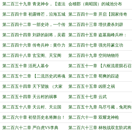
第二百三十九章 青龙神令，【道法
会稽郡（南昭国）的城池分布
兵种】！
第二百四十章 初露锋芒，沿海五城
第二百四十一章 开启【国家传奇
度】
第二百四十二章 一部史诗，一个传
第二百四十三章 埋伏袭杀刘辟
奇！
第二百四十四章 刘辟的副将，吴霸
第二百四十五章 盗墓巅峰兵种：
【摸金校尉】！
第二百四十六章 传奇兵种：黄巾力
第二百四十七章 强光符篆立功
士！
第二百四十八章 玄宝阁、天宝阁
第二百四十九章 空间纳物符
（国庆节快乐！）
第二百五十章 活死人墓令
第二百五十一章 【六枢流星陨石召
唤符】
第二百五十二章 【二流历史武将魂
第二百五十三章 荀爽的踪迹
符】
第二百五十四章 天下望族 （大家
第二百五十五章 凶匪之祸
中秋节快乐！）
第二百五十四章 天云村的祸事
第二百五十七章 云武
第二百五十八章 天云村、天云国
第二百五十九章 鸟尽弓藏，兔死狗
烹
第二百六十章 初登历史名将舞台！
第二百六十一章 双耀龙神枪
第二百六十二章 严白虎VS李典
第二百六十三章 林牧战双玄阶武将