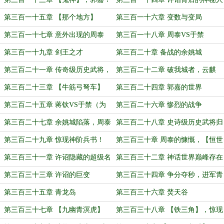
第三百一十五章 【那个地方】
第三百一十六章 变数与变局
第三百一十七章 意外出现的周泰
第三百一十八章 周泰VS于禁
第三百一十九章 剑王之才
第三百二十章 备战的余姚城
第三百二十一章 传奇级历史武将，
第三百二十二章 破我城者，云麒
蒋钦！
也！
第三百二十三章 【牛筋弓弩车】
第三百二十四章 郭嘉的世界
第三百二十五章 蒋钦VS于禁（为
第三百二十六章 惨烈的战争
新舵主加更！）
第三百二十七章 余姚城陷落，周泰
第三百二十八章 史诗级历史武将归
的决定！
顺
第三百二十九章 惊现神阶兵书！
第三百三十章 周泰的慷慨，【恒世
军团令】！
第三百三十一章 许诏隐藏的超级名
第三百三十二章 神话世界巅峰存在
将
第三百三十三章 许诏的巨变
第三百三十四章 争分夺秒，进军青
龙秘境！
第三百三十五章 青龙岛
第三百三十六章 焚天谷
第三百三十七章 【九幽青溟虎】
第三百三十八章 【铁三角】，惊现