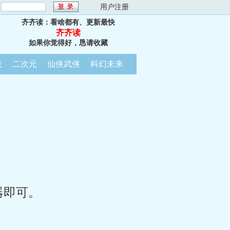
：
用户注册
齐齐读：看啥都有、更新最快
齐齐读
如果你觉得好，恳请收藏
技
二次元
仙侠武侠
科幻未来
器即可。