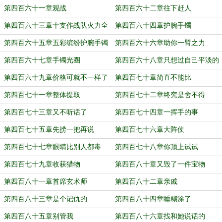
第四百六十一章观战
第四百六十二章往下赶人
第四百六十三章十支作战队火力全
第四百六十四章护腕手镯
开
第四百六十五章五彩缤纷护腕手镯
第四百六十六章助你一臂之力
第四百六十七章手镯光圈
第四百六十八章只想过自己平淡的
日子
第四百六十九章价格可就不一样了
第四百七十章简直不能比
第四百七十一章整体提取
第四百七十二章终究是舍不得
第四百七十三章又不听话了
第四百七十四章一挥手的事
第四百七十五章先捞一把再说
第四百七十六章大阵仗
第四百七十七章眼睛比别人都毒
第四百七十八章你顶上试试
第四百七十九章收获猎物
第四百八十章又毁了一件宝物
第四百八十一章首席玄术师
第四百八十二章亲戚
第四百八十三章是个记仇的
第四百八十四章睡糊涂了
第四百八十五章别管我
第四百八十六章找和她说话的