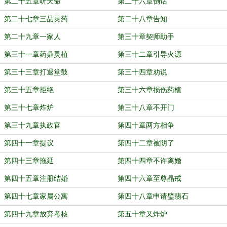
第二十五章听天命
第二十六章倒话
第二十七章三品灵药
第二十八章告知
第二十九章一家人
第三十章契师助手
第三十一章药鼎灵植
第三十二章引导火源
第三十三章打退堂鼓
第三十四章劝说
第三十五章拒绝
第三十六章损伤药植
第三十七章炸炉
第三十八章不开门
第三十九章执政官
第四十章两方相争
第四十一章提议
第四十二章被阴了
第四十三章拖延
第四十四章不许离婚
第四十五章注册结婚
第四十六章至尊晶戒
第四十七章家属公寓
第四十八章申请璧翡石
第四十九章放弃考核
第五十章又炸炉