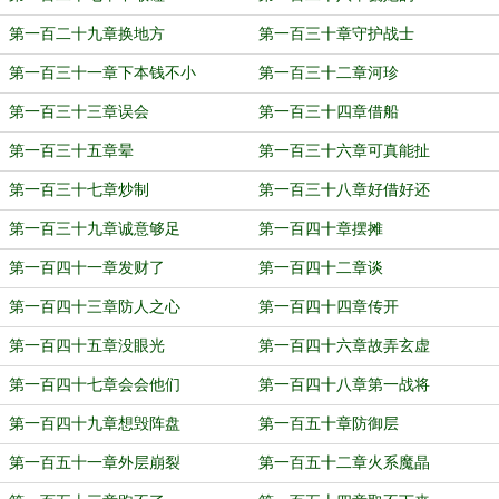
第一百二十九章换地方
第一百三十章守护战士
第一百三十一章下本钱不小
第一百三十二章河珍
第一百三十三章误会
第一百三十四章借船
第一百三十五章晕
第一百三十六章可真能扯
第一百三十七章炒制
第一百三十八章好借好还
第一百三十九章诚意够足
第一百四十章摆摊
第一百四十一章发财了
第一百四十二章谈
第一百四十三章防人之心
第一百四十四章传开
第一百四十五章没眼光
第一百四十六章故弄玄虚
第一百四十七章会会他们
第一百四十八章第一战将
第一百四十九章想毁阵盘
第一百五十章防御层
第一百五十一章外层崩裂
第一百五十二章火系魔晶