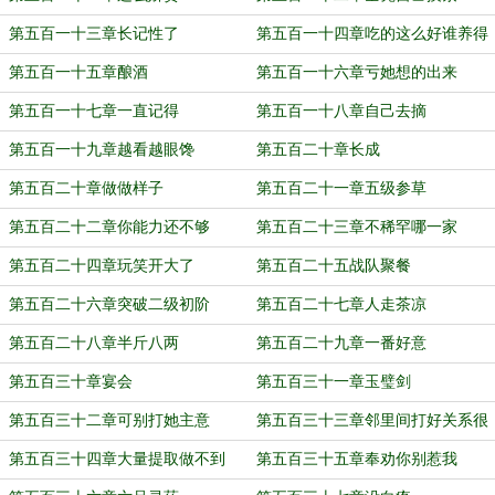
第五百一十三章长记性了
第五百一十四章吃的这么好谁养得
起
第五百一十五章酿酒
第五百一十六章亏她想的出来
第五百一十七章一直记得
第五百一十八章自己去摘
第五百一十九章越看越眼馋
第五百二十章长成
第五百二十章做做样子
第五百二十一章五级参草
第五百二十二章你能力还不够
第五百二十三章不稀罕哪一家
第五百二十四章玩笑开大了
第五百二十五战队聚餐
第五百二十六章突破二级初阶
第五百二十七章人走茶凉
第五百二十八章半斤八两
第五百二十九章一番好意
第五百三十章宴会
第五百三十一章玉璧剑
第五百三十二章可别打她主意
第五百三十三章邻里间打好关系很
重要
第五百三十四章大量提取做不到
第五百三十五章奉劝你别惹我