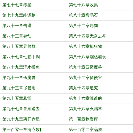
第七十七章赤星
第七十八章收集
第七十九章能源枪
第八十章煅晶石
第八十一章击退
第八十二章烤肉
第八十三章异动
第八十四章无奈之举
第八十五章异兽群
第八十六章抢猎物
第八十七章七彩手镯
第八十八章溜达着玩
第八十九章浑水摸鱼
第九十章四级魔兽
第九十一章杀魔兽
第九十二章捡便宜
第九十三章尽管用
第九十四章追究
第九十五章悬赏
第九十六章算谁的
第九十七章兽潮退去
第九十八章火焰草
第九十九章离开赤星
第一百章物资库
第一百零一章清点数目
第一百零二章品质