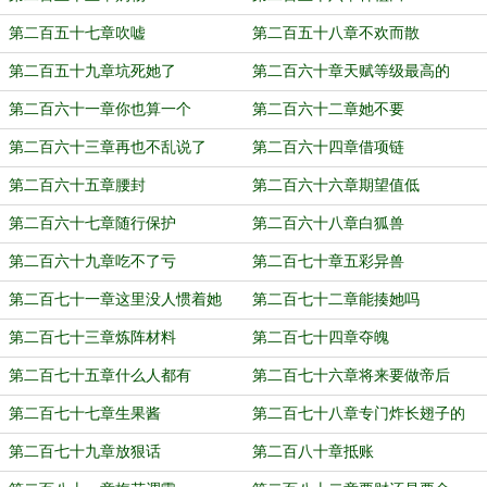
第二百五十七章吹嘘
第二百五十八章不欢而散
第二百五十九章坑死她了
第二百六十章天赋等级最高的
第二百六十一章你也算一个
第二百六十二章她不要
第二百六十三章再也不乱说了
第二百六十四章借项链
第二百六十五章腰封
第二百六十六章期望值低
第二百六十七章随行保护
第二百六十八章白狐兽
第二百六十九章吃不了亏
第二百七十章五彩异兽
第二百七十一章这里没人惯着她
第二百七十二章能揍她吗
第二百七十三章炼阵材料
第二百七十四章夺魄
第二百七十五章什么人都有
第二百七十六章将来要做帝后
第二百七十七章生果酱
第二百七十八章专门炸长翅子的
第二百七十九章放狠话
第二百八十章抵账