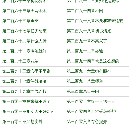
第二百八十一章梅花凋零
第二百八十二章要财还是要命
第二百八十三章天网恢恢
第二百八十四章补网
第二百八十五章全灭
第二百八十六章不要和我来这套
第二百八十七章任务结束
第二百八十八章初步清点
第二百八十九章什么人呀
第二百九十章不高兴了
第二百九十一章疼她就好
第二百九十二章搭讪
第二百九十三章花茶
第二百九十四章就是这么想的
第二百九十五章心里不平衡
第二百九十六章她心眼小
第二百九十七章斗战渣渣
第二百九十八章师道
第二百九十九章同气连枝
第三百章亲自去问
第三百零一章后来就不叫了
第三百零二章捉一只送一只
第三百零三章那女人不好对付
第三百零四章不难受怎样都行
第三百零五章又想变卦
第三百零六章存心捉弄