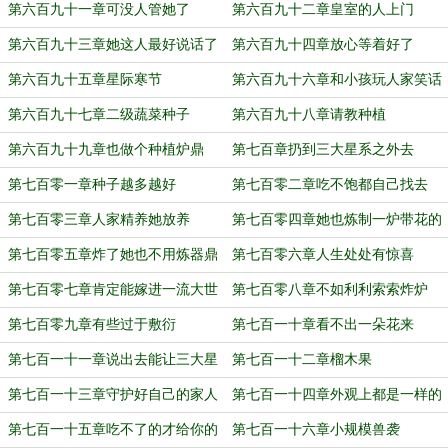
人
第六百九十一章可没人管她了
第六百九十二章皇室的人上门
第六百九十三章她这人最好说话了
第六百九十四章放心等着好了
第六百九十五章星际寒节
第六百九十六章和小孩玩人家笑话
第六百九十七章二级蔬菜种子
第六百九十八章请教种植
第六百九十九章也做个种植炉鼎
第七百章扔到三大星系之外去
第七百零一章种子越多越好
第七百零二章吃不饱都自己找去
第七百零三章人家精养她放养
第七百零四章她也炼制一炉带花的
第七百零五章炸了她也不用炼器鼎
第七百零六章人生处处有惊喜
第七百零七章肯定能嫁进一流大世
第七百零八章不如利利索索炸炉
家
第七百零九章有些过于敷衍
第七百一十章看不出一朵花来
第七百一十一章说出去能让三大星
第七百一十二章榴木果
系震三震
第七百一十三章守护好自己的家人
第七百一十四章外观上都是一样的
第七百一十五章吃不了的才给你的
第七百一十六章小规模兽袭