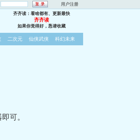
：
用户注册
齐齐读：看啥都有、更新最快
齐齐读
如果你觉得好，恳请收藏
技
二次元
仙侠武侠
科幻未来
器即可。