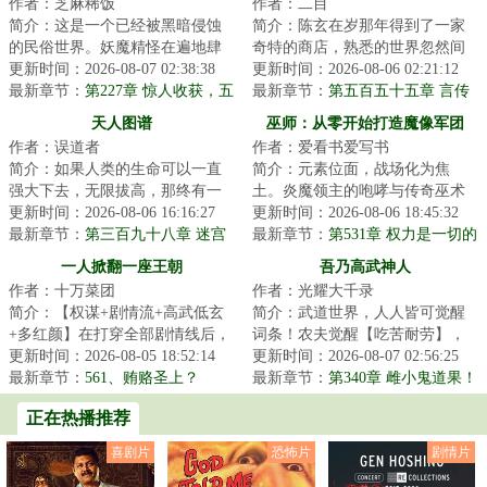
作者：芝麻稀饭
作者：二目
简介：这是一个已经被黑暗侵蚀
简介：陈玄在岁那年得到了一家
的民俗世界。妖魔精怪在遍地肆
奇特的商店，熟悉的世界忽然间
意生长，人族只能在夹缝中艰难
更新时间：2026-08-07 02:38:38
变得截然不同……修仙人士，历
更新时间：2026-08-06 02:21:12
求生。沈易一朝...
最新章节：
第227章 惊人收获，五
史名人，未来叛...
最新章节：
第五百五十五章 言传
方上冥福地！
身教
天人图谱
巫师：从零开始打造魔像军团
作者：误道者
作者：爱看书爱写书
简介：如果人类的生命可以一直
简介：元素位面，战场化为焦
强大下去，无限拔高，那终有一
土。炎魔领主的咆哮与传奇巫术
日能与天相接！...
更新时间：2026-08-06 16:16:27
对撞，将山脉破碎，令河流沸
更新时间：2026-08-06 18:45:32
最新章节：
第三百九十八章 迷宫
腾。巫师们的防线在...
最新章节：
第531章 权力是一切的
引长灯
通行证
一人掀翻一座王朝
吾乃高武神人
作者：十万菜团
作者：光耀大千录
简介：【权谋+剧情流+高武低玄
简介：武道世界，人人皆可觉醒
+多红颜】在打穿全部剧情线后，
词条！农夫觉醒【吃苦耐劳】，
李明夷穿越到了游戏《天下潮》
更新时间：2026-08-05 18:52:14
对于痛苦自适应程度+%富人觉醒
更新时间：2026-08-07 02:56:25
中，成为了刚...
最新章节：
561、贿赂圣上？
【奴隶主】，对...
最新章节：
第340章 雌小鬼道果！
乱萝拳！
正在热播推荐
喜剧片
恐怖片
剧情片