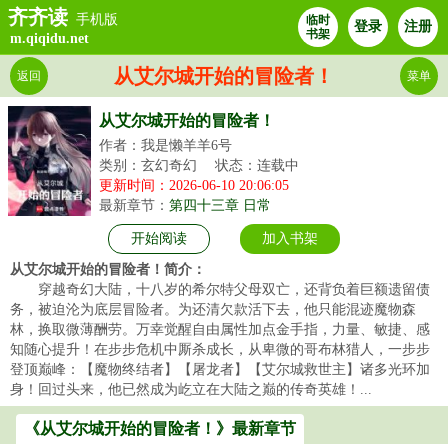
齐齐读
手机版
临时
登录
注册
书架
m.qiqidu.net
从艾尔城开始的冒险者！
返回
菜单
从艾尔城开始的冒险者！
作者：我是懒羊羊6号
类别：玄幻奇幻
状态：连载中
更新时间：2026-06-10 20:06:05
最新章节：
第四十三章 日常
开始阅读
加入书架
从艾尔城开始的冒险者！简介：
穿越奇幻大陆，十八岁的希尔特父母双亡，还背负着巨额遗留债
务，被迫沦为底层冒险者。为还清欠款活下去，他只能混迹魔物森
林，换取微薄酬劳。万幸觉醒自由属性加点金手指，力量、敏捷、感
知随心提升！在步步危机中厮杀成长，从卑微的哥布林猎人，一步步
登顶巅峰：【魔物终结者】【屠龙者】【艾尔城救世主】诸多光环加
身！回过头来，他已然成为屹立在大陆之巅的传奇英雄！...
《从艾尔城开始的冒险者！》最新章节