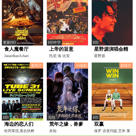
更新HD
HD中字
HD
食人魔餐厅
上帝的旨意
星野源演唱会精
JanardhanAchari
托尼·洛·比安
选2015-2023
星野源
科,Sylvia,Sidney,Deborah,R
爱情片
AI漫剧
剧情片
HD
完结
HD
海边的恋人们
荒年之缘，兽爹
双赢
松冈茉优,落合扶树
相助夫君难逃
未知
保罗·吉亚玛提,艾米·莱