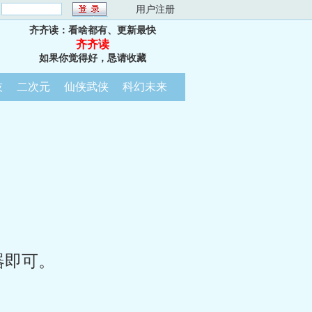
：
用户注册
齐齐读：看啥都有、更新最快
齐齐读
如果你觉得好，恳请收藏
技
二次元
仙侠武侠
科幻未来
器即可。