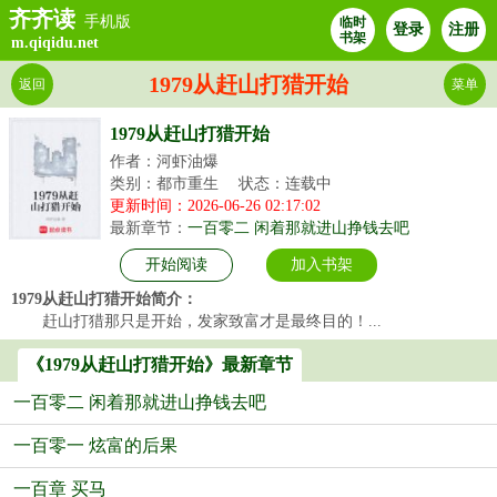
齐齐读
手机版
临时
登录
注册
书架
m.qiqidu.net
1979从赶山打猎开始
返回
菜单
1979从赶山打猎开始
作者：河虾油爆
类别：都市重生
状态：连载中
更新时间：2026-06-26 02:17:02
最新章节：
一百零二 闲着那就进山挣钱去吧
开始阅读
加入书架
1979从赶山打猎开始简介：
赶山打猎那只是开始，发家致富才是最终目的！...
《1979从赶山打猎开始》最新章节
一百零二 闲着那就进山挣钱去吧
一百零一 炫富的后果
一百章 买马