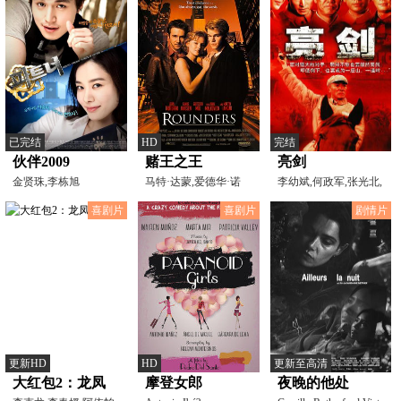
已完结
HD
完结
伙伴2009
赌王之王
亮剑
金贤珠,李栋旭
马特·达蒙,爱德华·诺
李幼斌,何政军,张光北,
顿,约翰·马尔科维奇
童蕾,孙俪,战卫华,陆
喜剧片
喜剧片
剧情片
更新HD
HD
更新至高清
大红包2：龙凤
摩登女郎
夜晚的他处