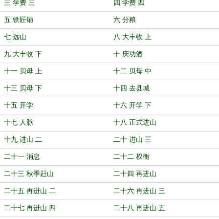
三 学费 三
四 学费 四
五 铁匠铺
六 分粮
七 远山
八 大丰收 上
九 大丰收 下
十 庆功酒
十一 贝母 上
十二 贝母 中
十三 贝母 下
十四 去县城
十五 开学
十六 开学 下
十七 人脉
十八 正式进山
十九 进山 二
二十 进山 三
二十一 消息
二十二 权衡
二十三 秋季赶山
二十四 再进山
二十五 再进山 二
二十六 再进山 三
二十七 再进山 四
二十八 再进山 五