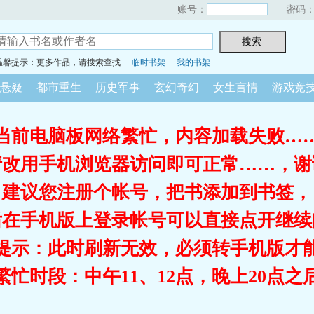
账号：
密码
温馨提示：更多作品，请搜索查找
临时书架
我的书架
悬疑
都市重生
历史军事
玄幻奇幻
女生言情
游戏竞
当前电脑板网络繁忙，内容加载失败…
请改用手机浏览器访问即可正常……，谢
建议您注册个帐号，把书添加到书签，
后在手机版上登录帐号可以直接点开继续
提示：此时刷新无效，必须转手机版才
繁忙时段：中午11、12点，晚上20点之