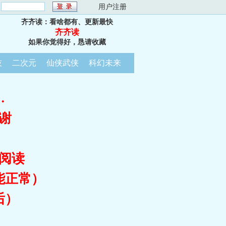
：
用户注册
齐齐读：看啥都有、更新最快
齐齐读
如果你觉得好，恳请收藏
技
二次元
仙侠武侠
科幻未来
…
谢
阅读
能正常）
后）