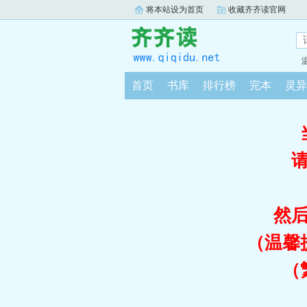
将本站设为首页
收藏齐齐读官网
首页
书库
排行榜
完本
灵异
然
（温馨
（