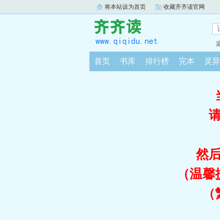
将本站设为首页
收藏齐齐读官网
首页
书库
排行榜
完本
灵异
然
（温馨
（