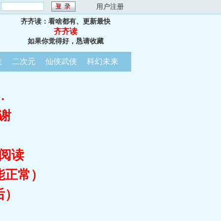
：
用户注册
齐齐读：看啥都有、更新最快
齐齐读
如果你觉得好，恳请收藏
技
二次元
仙侠武侠
科幻未来
…
谢
阅读
能正常）
后）