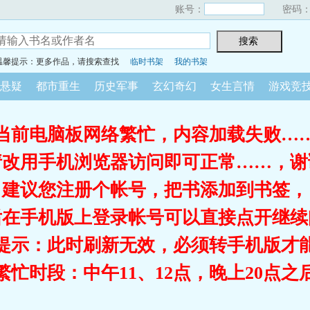
账号：
密码
温馨提示：更多作品，请搜索查找
临时书架
我的书架
悬疑
都市重生
历史军事
玄幻奇幻
女生言情
游戏竞
当前电脑板网络繁忙，内容加载失败…
请改用手机浏览器访问即可正常……，谢
建议您注册个帐号，把书添加到书签，
后在手机版上登录帐号可以直接点开继续
提示：此时刷新无效，必须转手机版才
繁忙时段：中午11、12点，晚上20点之