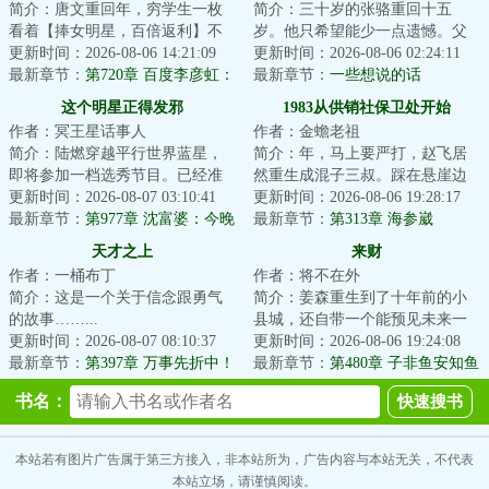
简介：唐文重回年，穷学生一枚
简介：三十岁的张骆重回十五
看着【捧女明星，百倍返利】不
岁。他只希望能少一点遗憾。父
由陷入了沉思我兜里只有块毛拿
更新时间：2026-08-06 14:21:09
母的遗憾，暗恋的遗憾，成长的
更新时间：2026-08-06 02:24:11
头捧女明星？这...
最新章节：
第720章 百度李彦虹：
遗憾。他其实所求...
最新章节：
一些想说的话
坏了！唐总搞事能力过于强悍！
这个明星正得发邪
1983从供销社保卫处开始
作者：冥王星话事人
作者：金蟾老祖
简介：陆燃穿越平行世界蓝星，
简介：年，马上要严打，赵飞居
即将参加一档选秀节目。已经准
然重生成混子三叔。踩在悬崖边
备好靠抽象出圈的他，却绑定了
更新时间：2026-08-07 03:10:41
上，赵飞只能自救。第一步，先
更新时间：2026-08-06 19:28:17
一个正能量文娱...
最新章节：
第977章 沈富婆：今晚
从进供销社保卫...
最新章节：
第313章 海参崴
我要累死你
天才之上
来财
作者：一桶布丁
作者：将不在外
简介：这是一个关于信念跟勇气
简介：姜森重生到了十年前的小
的故事……...
县城，还自带一个能预见未来一
更新时间：2026-08-07 08:10:37
分钟的金手指。一分钟能干什
更新时间：2026-08-06 19:24:08
最新章节：
第397章 万事先折中！
么？本书又名《人...
最新章节：
第480章 子非鱼安知鱼
之乐？
书名：
本站若有图片广告属于第三方接入，非本站所为，广告内容与本站无关，不代表
本站立场，请谨慎阅读。