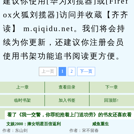
建议你使用[华为刘揽器]或[Firef
ox火狐刘揽器]访问并收蔵【齐齐
读】 m.qiqidu.net。我们将会持
续为你更新，还建议你注册会员
使用书架功能追书阅读更方便。
上一页
1
2
下—页
上一章
查看目录
下一章
临时书架
加入书签
回顶部↑
看了《我一交警，你罪犯抢着上门送功劳》的书友还喜欢看
文娱2000：捧女明星百倍返利
咸鱼重生
作者：东山剑
作者：宋不留春