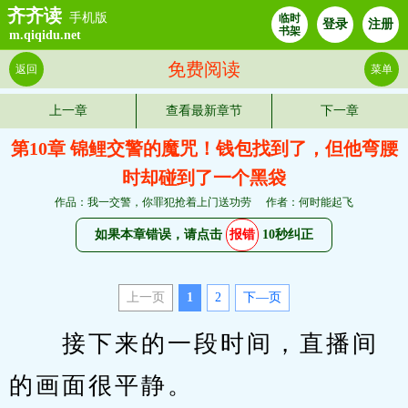
齐齐读
手机版
临时
登录
注册
书架
m.qiqidu.net
免费阅读
返回
菜单
上一章
查看最新章节
下一章
第10章 锦鲤交警的魔咒！钱包找到了，但他弯腰
时却碰到了一个黑袋
作品：我一交警，你罪犯抢着上门送功劳
作者：何时能起飞
如果本章错误，请点击
报错
10秒纠正
上一页
1
2
下—页
　　接下来的一段时间，直播间
的画面很平静。