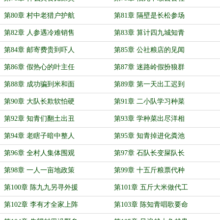
第80章 村中老猎户护航
第81章 隔壁是长松参场
第82章 人参遇冷难销售
第83章 算计四九城知青
第84章 邮寄费贵到吓人
第85章 公社粮店的见闻
第86章 假热心的叶主任
第87章 迷路岭假扮狼群
第88章 成功骗到米和面
第89章 第一天出工迟到
第90章 大队长欺软怕硬
第91章 二小队学习种菜
第92章 知青们翻土出丑
第93章 学种菜出尽洋相
第94章 老瞎子暗中整人
第95章 知青掉进化粪池
第96章 全村人集体围观
第97章 石队长变屎队长
第98章 一人一亩地政策
第99章 十五斤粮票代种
第100章 陈九九另寻外援
第101章 五斤大米做代工
第102章 李有才全家上阵
第103章 陈知青唱歌要命