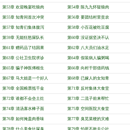
第53章 欢迎晚宴吃狼肉
第54章 陈九九怀疑狼肉
第55章 知青间首次冲突
第56章 要团结村里贫农
第57章 知青们集体腹泻
第58章 小百花被吃豆腐
第59章 无能狂怒屎队长
第60章 没证据坚决不认
第61章 赠药品了结因果
第62章 八大员们油水足
第63章 公社卫生院求诊
第64章 假装病人骗粥喝
第65章 骗子神医傅根生
第66章 向村干部借药钱
第67章 马大姐是一个好人
第68章 已嫁人的女知青
第70章 全国粮票抵千金
第71章 反对集体大食堂
第72章 谁都不会垒土灶
第73章 二流子前来帮忙
第74章 清汤寡水棒子面
第75章 空间医院大食堂
第76章 如何掩盖肉香味
第77章 臭苋菜梗的灾难
第78章 什么美食比屎臭
第79章 怕死不敢去公社