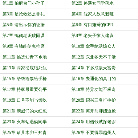
第1章 伯府台门小孙子
第2章 路遇女同学落水
第3章 是抢救还是非礼
第4章 沈家人故意栽赃
第5章 请出示你的证据
第6章 有口难辩的CPR
第7章 鸣鹤老识破阳谋
第8章 老头子惊人建议
第9章 有钱能使鬼推磨
第10章 拿手绝活惊众人
第11章 挑选知青下乡地
第12章 东北冬天不干活
第13章 两家彻底结死仇
第14章 下乡成泼天富贵
第15章 给钱给票给手枪
第16章 去通化的真目的
第17章 持家最重要公平
第18章 特异功能不稀奇
第19章 口号不能当饭吃
第20章 绍兴三臭打掩护
第21章 亲戚们的大红包
第22章 离开前胖妞道歉
第23章 火车站遇俩同学
第24章 用借钱试探老乡
第25章 诸几木卵三知青
第26章 不要得罪越州人