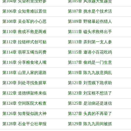
第104章 失望村里没野参
第105章 风浪越大鱼越贵
第106章 众知青难以置信
第107章 挑水是个技术活
第108章 吴会军的小心思
第109章 野猪暴起伤猎人
第110章 救或不救是两难
第111章 磕头求救终出手
第112章 拉链样式创可贴
第113章 弄到第一支人参
第114章 翡翠玉镯当药费
第115章 邀请小百花吃鸡
第116章 分享粮食堵人嘴
第117章 偷鸡是一门生意
第118章 山里人家的退路
第119章 陈九九故意捣乱
第120章 到处寻找鱼腥草
第121章 刘雪娥下跪求助
第122章 道德绑架终来临
第123章 刘宝根不想活了
第124章 空间医院大检查
第125章 是治病还是迷信
第126章 知青疑似跳大神
第127章 头真的不再晕了
第128章 石金平公社举报
第129章 陈九九田间被抓