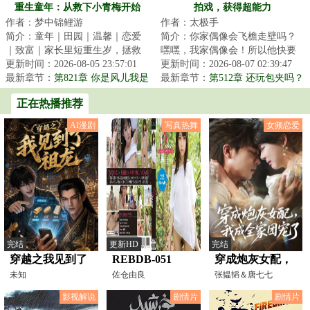
么东西啊我去催人家
擞（求月票）
重生童年：从救下小青梅开始
拍戏，获得超能力
作者：梦中锦鲤游
作者：太极手
简介：童年｜田园｜温馨｜恋爱
简介：你家偶像会飞檐走壁吗？
｜致富｜家长里短重生岁，拯救
嘿嘿，我家偶像会！所以他快要
小青梅，开启传奇人生！品味童
更新时间：2026-08-05 23:57:01
塌房了。毕竟这只是小儿科。徒
更新时间：2026-08-07 02:39:47
年和青春的美好...
最新章节：
第821章 你是风儿我是
手劈砖、刀劈子...
最新章节：
第512章 还玩包夹吗？
沙
正在热播推荐
AI漫剧
写真热舞
女频恋爱
完结
更新HD
完结
穿越之我见到了
REBDB-051
穿成炮灰女配，
祖龙
未知
Yura 美丽的女孩
佐仓由良
我成全家团宠了
张韫韬＆唐七七
的白色裸体
影视解说
剧情片
剧情片
Sakura Yura - 佐