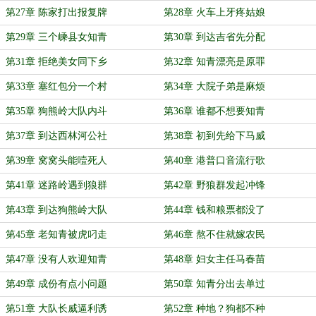
第27章 陈家打出报复牌
第28章 火车上牙疼姑娘
第29章 三个嵊县女知青
第30章 到达吉省先分配
第31章 拒绝美女同下乡
第32章 知青漂亮是原罪
第33章 塞红包分一个村
第34章 大院子弟是麻烦
第35章 狗熊岭大队内斗
第36章 谁都不想要知青
第37章 到达西林河公社
第38章 初到先给下马威
第39章 窝窝头能噎死人
第40章 港普口音流行歌
第41章 迷路岭遇到狼群
第42章 野狼群发起冲锋
第43章 到达狗熊岭大队
第44章 钱和粮票都没了
第45章 老知青被虎叼走
第46章 熬不住就嫁农民
第47章 没有人欢迎知青
第48章 妇女主任马春苗
第49章 成份有点小问题
第50章 知青分出去单过
第51章 大队长威逼利诱
第52章 种地？狗都不种