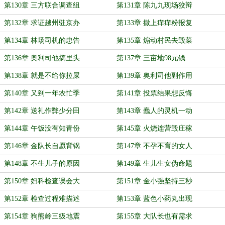
第130章 三方联合调查组
第131章 陈九九现场狡辩
第132章 求证越州驻京办
第133章 撒上痒痒粉报复
第134章 林场司机的忠告
第135章 煽动村民去毁菜
第136章 奥利司他搞里头
第137章 三亩地98元钱
第138章 就是不给你拉屎
第139章 奥利司他副作用
第140章 又到一年农忙季
第141章 投票结果想反悔
第142章 送礼作弊少分田
第143章 蠢人的灵机一动
第144章 午饭没有知青份
第145章 火烧连营毁庄稼
第146章 金队长自愿背锅
第147章 不孕不育的女人
第148章 不生儿子的原因
第149章 生儿生女伪命题
第150章 妇科检查误会大
第151章 金小强坚持三秒
第152章 检查过程难描述
第153章 蓝色小药丸出现
第154章 狗熊岭三级地震
第155章 大队长也有需求