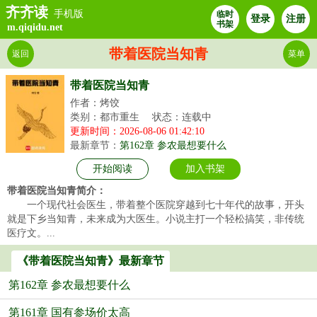
齐齐读
手机版
临时
登录
注册
书架
m.qiqidu.net
带着医院当知青
返回
菜单
带着医院当知青
作者：烤饺
类别：都市重生
状态：连载中
更新时间：2026-08-06 01:42:10
最新章节：
第162章 参农最想要什么
开始阅读
加入书架
带着医院当知青简介：
一个现代社会医生，带着整个医院穿越到七十年代的故事，开头
就是下乡当知青，未来成为大医生。小说主打一个轻松搞笑，非传统
医疗文。...
《带着医院当知青》最新章节
第162章 参农最想要什么
第161章 国有参场价太高