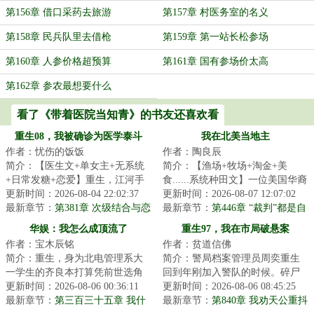
第156章 借口采药去旅游
第157章 村医务室的名义
第158章 民兵队里去借枪
第159章 第一站长松参场
第160章 人参价格超预算
第161章 国有参场价太高
第162章 参农最想要什么
看了《带着医院当知青》的书友还喜欢看
重生08，我被确诊为医学泰斗
我在北美当地主
作者：忧伤的饭饭
作者：陶良辰
简介：【医生文+单女主+无系统
简介：【渔场+牧场+淘金+美
+日常发糖+恋爱】重生，江河手
食......系统种田文】一位美国华裔
握领先二十年的医学技术。那一
更新时间：2026-08-04 22:02:37
UP主参加荒野求生，挑战赢下百
更新时间：2026-08-07 12:07:02
年，医学界对癌...
最新章节：
第381章 次级结合与恋
万美元大奖，...
最新章节：
第446章 “裁判”都是自
爱伪命题
己人！专家：纯新的，毫无争
华娱：我怎么成顶流了
重生97，我在市局破悬案
议……
作者：宝木辰铭
作者：贫道信佛
简介：重生，身为北电管理系大
简介：警局档案管理员周奕重生
一学生的齐良本打算凭前世选角
回到年刚加入警队的时候。碎尸
导演的经验，积攒人脉资本重操
更新时间：2026-08-06 00:36:11
案、纵火案、枪击案……前世无
更新时间：2026-08-06 08:45:25
旧业。没想到进...
最新章节：
第三百三十五章 我什
聊时熟读的那一...
最新章节：
第840章 我劝天公重抖