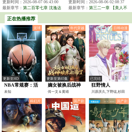
逸达重生了。第一部电影，他召
更新时间：2026-08-07 06:43:00
参加艺考的学生。关键要命的
更新时间：2026-08-06 02:08:37
唤营销之神降临...
最新章节：
第二百零七章 沈逸达
是，还是一个女学...
最新章节：
第三二一章 【美人不
的狂暴轰入，莫名破防！
止半壁江山】（求订阅）
正在热播推荐
篮球
年代穿越
日韩动漫
更新至HD
更新至第65集
已完结
NBA常规赛：活
嫡女被换后战神
狂野情人
塞VS黄蜂
未知
娘亲称帝了
佴一文＆黄靖
川原庆久,下野纮,杉田
智和,羽多野涉,游佐浩
20260210
科幻片
国产剧
国产剧