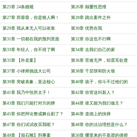
第25章 24条婚规
第26章 颠覆性思维
第27章 郑蓉蓉，你是狠人啊！
第28章 跳出案件之外
第29章 我从来无人可以依靠
第30章 优势在我
第31章 一切都在我的预判里面
第32章 你这也不行啊
第33章 年轻人，你不得了啊
第34章 去我们自己的家
第35章 【外卖案】
第36章 苦难无声，却震耳欲聋
第37章 小律师挑战大公司
第38章 千层饼和防火墙
第39章 突破表象，直达核心
第40章 孩子，你斗不过他们的
第41章 我乃中恒所太子！
第42章 你管这叫新人？
第43章 我们只能打对方的牌
第44章 谁又能为我们做主？
第45章 你把辩论整成舞台剧了？
第46章 道德上的抉择
第47章 你们试试收买我呢？
第48章 你的法治理想是什么？
第49章 【假石雕】刑事案
第50章 哪里来的不靠谱的律师