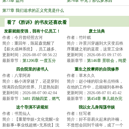
第75章 盘问
第76章 不见了那么多东西
第77章 我们追求的正义究竟是什么
看了《胜诉》的书友还喜欢看
发薪就能变强，我有十亿员工！
废土法典
作者：今月曾经照古河
作者：竹叶糕
简介：重回年，陈延森觉醒了
简介：许景川穿越到大灾变后秩
【薪火成神系统】，员工越多、
序重建之初的蓝星，这里工业体
工资越高，薪火积累越快，能力
更新时间：2026-08-07 08:56:22
系崩塌、人口锐减、土地变质、
更新时间：2026-08-05 09:17:05
就越强！精神+，...
最新章节：
第1206章 一度五分
犯罪横行、权力...
最新章节：
第146章 景联会，纯爱
钱，电价地板！我想把这个世界
战士倒下了（求月票）
四合院里的读书人
重生之按摩师的自我修养
变成一家公司！
作者：八零阿涛
作者：草木久久
简介：杨小涛穿越了，还是穿到
简介：赵小锤的职业有点特殊，
情满四合院的世界。只是熟知剧
在他的工作中，总能碰到各种各
情的他，更倾向于称呼为禽满四
更新时间：2026-08-07 00:42:04
样的男人，以及形形色色的女
更新时间：2026-08-07 01:45:42
合院。刚来就碰...
最新章节：
3481 四轴四桨，燃气
人。重生的他有一...
最新章节：
第454章 事儿就办完
轮机
啦？！！
这个导演不讲规矩
我以女儿身闯荡华娱
作者：书荒仙人
作者：狂写者
简介：【重塑华娱+文化觉醒+全
简介：好不容易火起来的许楠，
新叙事+事业线超燃+无系统】沈
不曾想会回到千禧年，成了一个