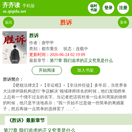
齐齐读
手机版
临时
登录
注册
书架
m.qiqidu.net
胜诉
返回
菜单
胜诉
作者：唐甲甲
类别：都市重生
状态：连载中
更新时间：2026-06-24 02:19:09
最新章节：
第77章 我们追求的正义究竟是什么
开始阅读
加入书架
胜诉简介：
【硬核法律文】+【非讼棍】+【非法外狂徒】多年后，当世界各
大法律评级机构进行‘争议解决’领域律师排名的时候，他们发现榜单
上总有一个绕不过去的名字。当记者把话筒对准一位名叫周策的律师
的时候，他只是平淡地表示：“我一开始不过是做一些简单的离婚案
子，然后再做一点简单的选择罢了……”...
《胜诉》最新章节
第77章 我们追求的正义究竟是什么