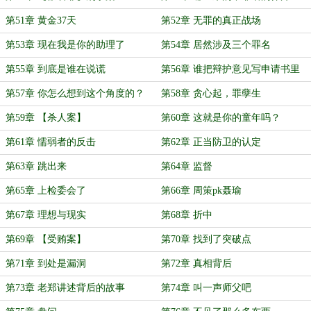
第51章 黄金37天
第52章 无罪的真正战场
第53章 现在我是你的助理了
第54章 居然涉及三个罪名
第55章 到底是谁在说谎
第56章 谁把辩护意见写申请书里
了？
第57章 你怎么想到这个角度的？
第58章 贪心起，罪孽生
第59章 【杀人案】
第60章 这就是你的童年吗？
第61章 懦弱者的反击
第62章 正当防卫的认定
第63章 跳出来
第64章 监督
第65章 上检委会了
第66章 周策pk聂瑜
第67章 理想与现实
第68章 折中
第69章 【受贿案】
第70章 找到了突破点
第71章 到处是漏洞
第72章 真相背后
第73章 老郑讲述背后的故事
第74章 叫一声师父吧