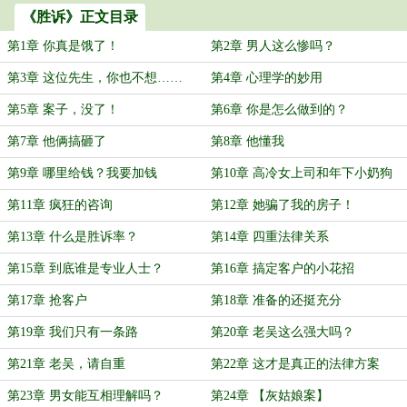
《胜诉》正文目录
第1章 你真是饿了！
第2章 男人这么惨吗？
第3章 这位先生，你也不想……
第4章 心理学的妙用
第5章 案子，没了！
第6章 你是怎么做到的？
第7章 他俩搞砸了
第8章 他懂我
第9章 哪里给钱？我要加钱
第10章 高冷女上司和年下小奶狗
第11章 疯狂的咨询
第12章 她骗了我的房子！
第13章 什么是胜诉率？
第14章 四重法律关系
第15章 到底谁是专业人士？
第16章 搞定客户的小花招
第17章 抢客户
第18章 准备的还挺充分
第19章 我们只有一条路
第20章 老吴这么强大吗？
第21章 老吴，请自重
第22章 这才是真正的法律方案
第23章 男女能互相理解吗？
第24章 【灰姑娘案】