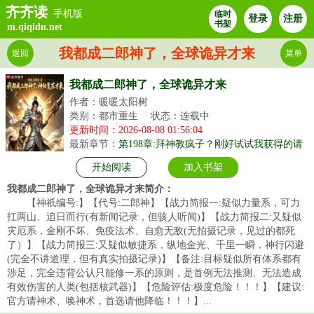
齐齐读
手机版
临时
登录
注册
书架
m.qiqidu.net
我都成二郎神了，全球诡异才来
返回
菜单
我都成二郎神了，全球诡异才来
作者：暖暖太阳树
类别：都市重生
状态：连载中
更新时间：2026-08-08 01:56:04
最新章节：
第198章:拜神教疯子？刚好试试我获得的请
神术！也不知道牛不牛？
开始阅读
加入书架
我都成二郎神了，全球诡异才来简介：
【神祇编号:】【代号:二郎神】【战力简报一:疑似力量系，可力
扛两山、追日而行(有新闻记录，但骇人听闻)】【战力简报二:又疑似
灾厄系，金刚不坏、免疫法术、自愈无敌(无拍摄记录，见过的都死
了）】【战力简报三:又疑似敏捷系，纵地金光、千里一瞬，神行闪避
(完全不讲道理，但有真实拍摄记录)】【备注:目标疑似所有体系都有
涉足，完全违背公认只能修一系的原则，是首例无法推测、无法造成
有效伤害的人类(包括核武器)】【危险评估:极度危险！！！】【建议:
官方请神术、唤神术，首选请他降临！！！】...