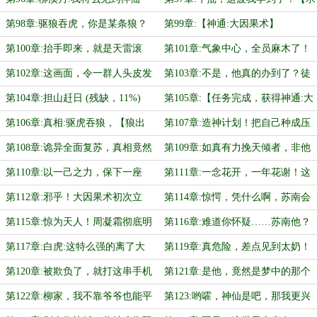
了！【求首订】
首订】
第98章:驱狼吞虎，你是某条狼？
第99章:【神通:大因果术】
【求订阅！】
第100章:抬手即来，就是天雷滚
第101章:气象中心，全员麻木了！
滚！【求订阅！】
震惊！
第102章:这画面，令一群人头皮发
第103章:不是，他真的办到了？徒
麻啊！
手？！
第104章:担山赶日 (残缺，11%)
第105章:【任务完成，获得神通:大
因果术】
第106章:真相:驱虎吞狼，【狼出
第107章:造神计划！把自己种成压
现！】
命物！
第108章:诡异全面复苏，真相竟然
第109章:如真有力挽天倾者，非他
是！【必看，这是关键章节！】
莫属！！
第110章:以一己之力，保下一座
第111章:一念花开，一年花谢！这
城！【求订阅】
就是天的权柄吗？
第112章:邪乎！大因果术初次立
第114章:惊愕，凭什么啊，苏南会
功！
获楚雅菡青睐？
第115章:惊为天人！周凝霜彻底明
第116章:难道你怀疑……苏南他？
白金钱和拳头要选择哪个了！
第117章:白虎:这特么强的离了大
第119章:真危险，差点见到太奶！
普！
第120章:被欺负了，就打这串手机
第121章:是他，竟然是梦中的那个
号码！
少年！
第122章:柳家，我不靠爷爷也能平
第123:哟嚯，神仙是吧，那我更兴