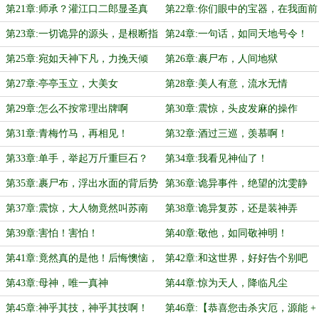
第21章:师承？灌江口二郎显圣真
第22章:你们眼中的宝器，在我面前
君，算吧
就是垃圾
第23章:一切诡异的源头，是根断指
第24章:一句话，如同天地号令！
第25章:宛如天神下凡，力挽天倾
第26章:裹尸布，人间地狱
第27章:亭亭玉立，大美女
第28章:美人有意，流水无情
第29章:怎么不按常理出牌啊
第30章:震惊，头皮发麻的操作
第31章:青梅竹马，再相见！
第32章:酒过三巡，羡慕啊！
第33章:单手，举起万斤重巨石？
第34章:我看见神仙了！
第35章:裹尸布，浮出水面的背后势
第36章:诡异事件，绝望的沈雯静
力
第37章:震惊，大人物竟然叫苏南
第38章:诡异复苏，还是装神弄
鬼？？
第39章:害怕！害怕！
第40章:敬他，如同敬神明！
第41章:竟然真的是他！后悔懊恼，
第42章:和这世界，好好告个别吧
像野草
第43章:母神，唯一真神
第44章:惊为天人，降临凡尘
第45章:神乎其技，神乎其技啊！
第46章:【恭喜您击杀灾厄，源能 +