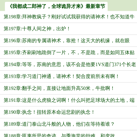
《我都成二郎神了，全球诡异才来》最新章节
第198章:拜神教疯子？刚好试试我获得的请神术！也不知道牛
第197章:十尊人间之神，出炉！
不牛？
第196章:苏南的专属请神术，靠抢！这天大的机缘，就在眼
第195章:齐刷刷地跪倒了一片，不，不是跪，而是如同五体贴
前，急死了人！
第194章:等等，苏南的意思，该不会是他要1VS道门371个长老
地！
第193章:学习道门神通，请神术！契合度前所未有啊！
团吧？
第192章:翻手之间，直接让地面升高50米，牛批啊！
第191章:这是什么虎狼之词啊！什么叫把足球场大的土地，端
第190章:执念！扭转原本命运悲剧的执念！
起来？
第189章:道门泰山北斗般的人物，他们在等待着谁？
第188章:匪夷所思的奇迹，与季海棠的劫难，和变故