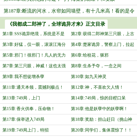
第187章:断流的河水，水帘如同墙壁，有十几米高！看的是令
人瞠目结舌
《我都成二郎神了，全球诡异才来》正文目录
第1章:SSS诡异绝境，系统是不是
第2章:获得二郎神第三只眼，上古
走错片场了
天眼
第3章:好猛，仅一眼，滚滚江海分
第4章:楚家诡异，警察上门，拉起
流三小时
警戒线
第5章:邪门！很邪门！凡人的无力
第6章:给校花，驱邪
感
第7章:第三只眼，神威！这也太强
第8章:生杀予夺，一念之间
了吧
第9章:我不想徒增杀孽
第10章:如九天神灵
第11章:通天本领，震撼到极点！
第12章:神，不喜欢欠人情！
第13章:749局，上门
第14章:749局，惊的目瞪口呆
第15章:香火供奉，压命物！
第16章:他是妖孽中的妖孽啊！
第17章:保举进入749局
第18章:奖励：担山赶日（挑山神
力）
第19章:749局上门，特招
第20章:同学们，集体震惊了！！