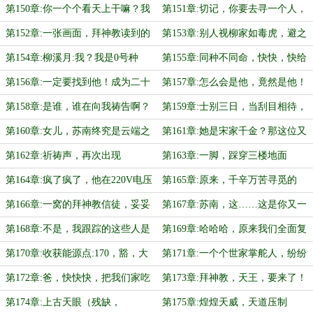
么的龟派气功？！
想要笑死我啊！
第150章:你一个个看天上干嘛？我
第151章:切记，你要去寻一个人，
问你们话呢！
因为全世界只有他能拯救你的悲剧！
第152章:一张画面，拜神教读到的
第153章:别人视柳家如毒虎，避之
是恐惧，凡人读到的是:嗤之以鼻！
不及，你特么却往上贴？？
第154章:柳溪月:我？我是0号种
第155章:同种不同命，快快，快给
子？为什么？
天王报喜！
第156章:一定要找到他！成为二十
第157章:怎么会是他，竟然是他！
八星宿的契机！
老天，这玩笑开大了吧！
第158章:是谁，谁在向我祷告啊？
第159章:士别三日，当刮目相待，
我们现在可牛了！【感谢舵主打
第160章:女儿，苏南终究是云端之
第161章:她是宋家千金？那这位又
赏！】
上的人，咱们必须要无所不用其极
是谁的千金？
第162章:祈祷声，再次出现
第163章:一脚，踩穿三楼地面
啊！
第164章:疯了疯了，他在220V电压
第165章:原来，千辛万苦寻觅的
内，闲情逸致的散步，是什么鬼啊？
人，竟然是你！是你啊，苏南！！
第166章:一窝的拜神教信徒，妥妥
第167章:苏南，这……这是你又一
的经验包啊，这三门神通升级有望！
门隐藏的神力吗？
第168章:不是，我跟踪的这些人是
第169章:哈哈哈，原来我们全面复
什么鬼啊，我坟头草没有三米高，算
苏，要去对付的虎，竟如此令人绝望
第170章:收获能源点:170，豁，大
第171章:一个个世家掌舵人，纷纷
走运
啊！
丰收啊，给神通加点！！！
卑躬屈膝，登柳家大门，拜访！！
第172章:爸，快快快，把我们家吃
第173章:拜神教，天王，要来了！
下的柳家产业，统统归还！！
第174章:上古天眼（残缺，
第175章:煌煌天威，天道压制