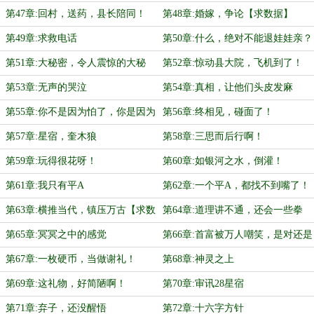
1】
第47章:回村，送药，县长陪同！
第48章:婚嫁，争论【求数据】
【求数据】
第49章:求救电话
第50章:什么，绝对不能退娃娃亲？
第51章:大秘密，令人震惊的大秘
第52章:惊动县大院，飞机到了！
密！
第53章:无声的哭泣
第54章:真相，让他们头皮发麻
第55章:你不是因为怕了，你是因为
第56章:终相见，碰面了！
要死了！
第57章:星宿，奎木狼
第58章:三思而后行啊！
第59章:玩得很花呀！
第60章:如银河之水，倒灌！
第61章:我只有平A
第62章:一个平A，都找不到嘴了！
第63章:横推当代，镇压万古【求数
第64章:道理讲不通，还会一些拳
据！】
脚！
第65章:冥冥之中的感觉
第66章:首富被万人嘲笑，是对还是
错？
第67章:一枚硬币，当做谢礼！
第68章:神灵之上
第69章:这礼物，好简陋啊！
第70章:审讯28星宿
第71章:弃子，还没醒悟
第72章:十六字方针