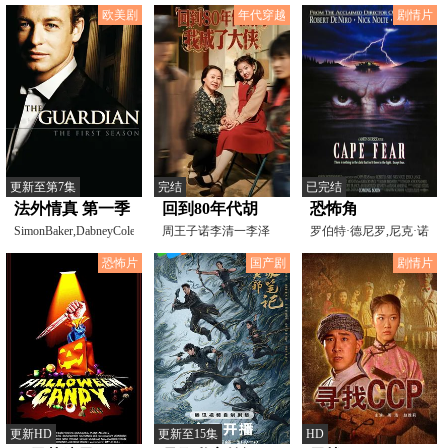
欧美剧
年代穿越
剧情片
更新至第7集
完结
已完结
法外情真 第一季
回到80年代胡
恐怖角
SimonBaker,DabneyColeman,WendyMoniz
同，我成了大侠
周王子诺李清一李泽
罗伯特·德尼罗,尼克·诺
浩
特,杰西卡·兰格,
恐怖片
国产剧
剧情片
更新HD
更新至15集
HD