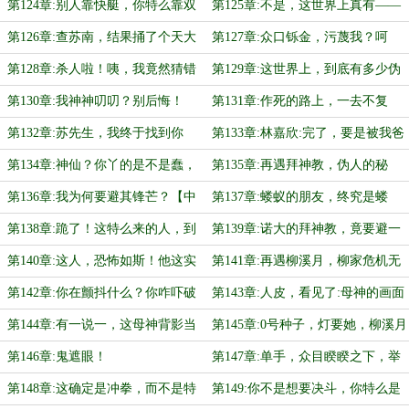
息风波！
奋了
第124章:别人靠快艇，你特么靠双
第125章:不是，这世界上真有——
腿？拜托，给大海一点尊严好吗？
伪人啊？还有多少这样的伪人存在？
第126章:查苏南，结果捅了个天大
第127章:众口铄金，污蔑我？呵
的娄子
呵，你们也配！？
第128章:杀人啦！咦，我竟然猜错
第129章:这世界上，到底有多少伪
了！
人存在？想想都头皮发麻！
第130章:我神神叨叨？别后悔！
第131章:作死的路上，一去不复
返？
第132章:苏先生，我终于找到你
第133章:林嘉欣:完了，要是被我爸
了！【求订阅！】
知道，我怕是今晚回家要被打断腿
第134章:神仙？你丫的是不是蠢，
第135章:再遇拜神教，伪人的秘
了！
都被拘押了，还神？神经差不多！
密，上篇！
第136章:我为何要避其锋芒？【中
第137章:蝼蚁的朋友，终究是蝼
篇】
蚁！
第138章:跪了！这特么来的人，到
第139章:诺大的拜神教，竟要避一
底是什么啊！恐怖，好恐怖啊！！
人锋芒！！之前不懂，现在真懂了！
第140章:这人，恐怖如斯！他这实
第141章:再遇柳溪月，柳家危机无
力根本不该存世才对！
人可救！
第142章:你在颤抖什么？你咋吓破
第143章:人皮，看见了:母神的画面
胆了，难道，你认识我？【求订
第144章:有一说一，这母神背影当
第145章:0号种子，灯要她，柳溪月
阅！】
真漂亮！
也最适配那一盏灯！
第146章:鬼遮眼！
第147章:单手，众目睽睽之下，举
起40吨钢铁巨兽！！！
第148章:这确定是冲拳，而不是特
第149:你不是想要决斗，你特么是