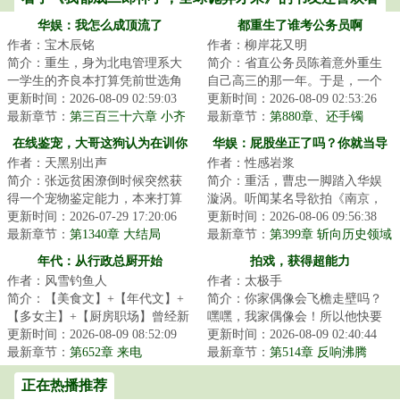
华娱：我怎么成顶流了
都重生了谁考公务员啊
作者：宝木辰铭
作者：柳岸花又明
简介：重生，身为北电管理系大
简介：省直公务员陈着意外重生
一学生的齐良本打算凭前世选角
自己高三的那一年。于是，一个
导演的经验，积攒人脉资本重操
更新时间：2026-08-09 02:59:03
木讷腼腆、和女生说话都会脸
更新时间：2026-08-09 02:53:26
旧业。没想到进...
最新章节：
第三百三十六章 小齐
红、只知道学习的...
最新章节：
第880章、还手镯
子艺你俩假装谈恋爱
在线鉴宠，大哥这狗认为在训你
华娱：屁股坐正了吗？你就当导
作者：天黑别出声
作者：性感岩浆
啊
演
简介：张远贫困潦倒时候突然获
简介：重活，曹忠一脚踏入华娱
得一个宠物鉴定能力，本来打算
漩涡。听闻某名导欲拍《南京，
去宠物行业发光发热，却因为没
更新时间：2026-07-29 17:20:06
南京！》，其历史观的歪斜让他
更新时间：2026-08-06 09:56:38
资格证被拒。另...
最新章节：
第1340章 大结局
慨然一叹。为拨...
最新章节：
第399章 斩向历史领域
的致命一刀！万马齐喑！
年代：从行政总厨开始
拍戏，获得超能力
作者：风雪钓鱼人
作者：太极手
简介：【美食文】+【年代文】+
简介：你家偶像会飞檐走壁吗？
【多女主】+【厨房职场】曾经新
嘿嘿，我家偶像会！所以他快要
式融合菜掌门人陈芝虎重生了。
更新时间：2026-08-09 08:52:09
塌房了。毕竟这只是小儿科。徒
更新时间：2026-08-09 02:40:44
看着眼前的破...
最新章节：
第652章 来电
手劈砖、刀劈子...
最新章节：
第514章 反响沸腾
正在热播推荐