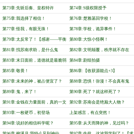
第73章:先斩后奏、皇权特许
第74章:S级权限授予
第75章:我选择了相信！
第76章:楚雅菡回学校！
第77章:怪我，有眼无珠！
第78章:学校，诡异事件！
第79章:太反常了！【感谢——平衡
第80章:大惊小怪啊！
路人舵主的一万币打赏！】
第81章:找苏南求助，是什么鬼
第82章:文明颠覆，秩序就不存在
啊！？
了！
第83章:末日面前，道德就是最脆弱
第84章:剧组拍摄
的！
第85章:敬畏！
第86章:【收获源能点+3】
第87章:未来的神，被占便宜了？
第88章:恐惧！弥漫！不会真有鬼
吧？
第89章:鬼，来了！
第90章:死了？就这样死了？
第91章:金钱在力量面前，真的一文
第92章:苏南会是绝巅大人物？
不值！
第93章:一枚硬币，初登场
上架感言，有点突然！
第94章:说好的相信科学呢？
第95章:从天而降的神，见过吗？
【求首订！！】
第96章:柳溪月:我特么见到神仙
第97章:牛批，这波我学到了！【求