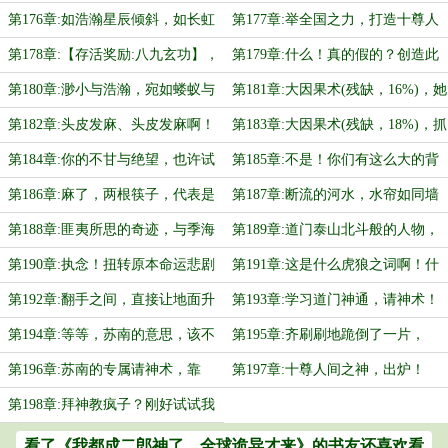
19%），道门，即将举办罗天大醮！
第176章:如浩瀚星辰倾斜，如长虹
第177章:举全国之力，打造十尊人
贯日，从天直贯而下！
间之神！！
第178章:【存活奖励:八九玄功】，
第179章:什么！真的假的？创造此
试图卜卦苏南信息，结果吐血了！
等壮举之人，竟然是他，苏南！？
第180章:渺小与浩瀚，宛如蝼蚁与
第181章:大因果术(残缺，16%)，她
苍鹰
竟然是我原命运轨迹中的妻子？？
第182章:头皮发麻、头皮发麻啊！
第183章:大因果术(残缺，18%)，抓
不敢深思，怕血压扛不住！
狂啊，后悔啊！这特么是真金主
第184章:你的不甘与绝望，也许试
第185章:不是！你们有这么大的背
着可以找苏南！在你身上是大事，在
景，好歹说一声啊，我把你们供起来
第186章:麻了，两根筷子，代表是
第187章:断流的河水，水帘如同墙
他那
啊
一条河？竟然凭空让滔滔河水，断
壁，有十几米高！看的是令人瞠目结
第188章:匪夷所思的奇迹，与季海
第189章:道门泰山北斗般的人物，
流？
舌
棠的劫难，和变故
他们在等待着谁？
第190章:执念！扭转原本命运悲剧
第191章:这是什么虎狼之词啊！什
的执念！
么叫把足球场大的土地，端起来？
第192章:翻手之间，直接让地面升
第193章:学习道门神通，请神术！
高50米，牛批啊！
契合度前所未有啊！
第194章:等等，苏南的意思，该不
第195章:齐刷刷地跪倒了一片，
会是他要1VS道门371个长老团吧？
不，不是跪，而是如同五体贴地！
第196章:苏南的专属请神术，靠
第197章:十尊人间之神，出炉！
抢！这天大的机缘，就在眼前，急死
第198章:拜神教疯子？刚好试试我
了人！
获得的请神术！也不知道牛不牛？
看了《我都成二郎神了，全球诡异才来》的书友还喜欢看