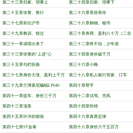
第二十三章归家、琐事上
第二十四章归家、琐事下
第二十五章张箐、将行
第二十六章章孙美玲
第二十七章前往沪市
第二十八章购物、秘书
第二十九章教训、错过
第三十章券商、盈利八十万（二合
一章）
第三十一章成绩出来了
第三十二章终不似，少年游
第三十三章张箐的“上进”心
第三十四章身价破千万
第三十五章勾栏听曲
第三十六章小晚
第三十七章身价大涨、盈利上千万
第三十八章私人银行管家、订车
第三十九章兰博基尼蝙蝠LP640
第四十章帮手
第四十一章提车、身价三千万
第四十二章试驾、兜风
第四十三章顶美
第四十四章拒绝
第四十五章许洋的烦恼
第四十六章真香定律
第四十七章ST金泰
第四十八章身价六千五百万