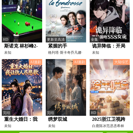
HD
更新至高清
全集
斯诺克 林杉峰2-
紧握的手
诡异降临：开局
5巴里·霍金斯
未知
格列塔·斯卡奇乔凡娜·
强吻SSS女诡
未知
梅索兹殴诺埃利奥·
20231010
AI漫剧
AI漫剧
大陆综艺
完结
完结
HD
重生大婚日：我
绣梦双城
2025浙江卫视跨
让仇人尽悲歌
未知
未知
年晚会
白鹿陈冰范丞丞希林
娜依·高侯明昊