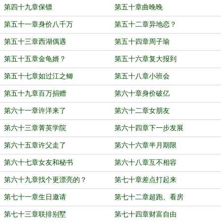
第四十九章保镖
第五十章曲晚晚
第五十一章身价八千万
第五十二章异地恋？
第五十三章西湖偶遇
第五十四章周子瑜
第五十五章金龟婿？
第五十六章复大报到
第五十七章如过江之鲫
第五十八章小班会
第五十九章百万捐赠
第六十章身价破亿
第六十一章许洋来了
第六十二章女朋友
第六十三章菁英学院
第六十四章下一步发展
第六十五章许父走了
第六十六章半月期限
第六十七章女友和秘书
第六十八章互不相容
第六十九章找个更漂亮的？
第七十章差点打起来
第七十一章生日邀请
第七十二章超跑、看房
第七十三章联排别墅
第七十四章财富自由