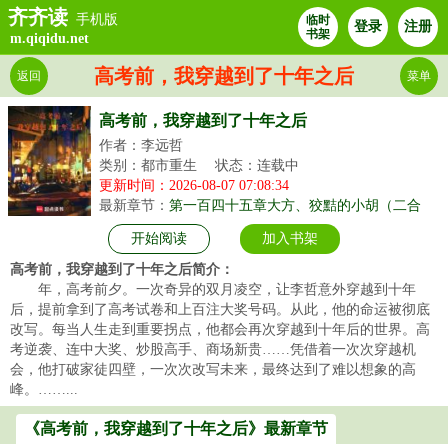
齐齐读
手机版
临时
登录
注册
书架
m.qiqidu.net
高考前，我穿越到了十年之后
返回
菜单
高考前，我穿越到了十年之后
作者：李远哲
类别：都市重生
状态：连载中
更新时间：2026-08-07 07:08:34
最新章节：
第一百四十五章大方、狡黠的小胡（二合
一）
开始阅读
加入书架
高考前，我穿越到了十年之后简介：
年，高考前夕。一次奇异的双月凌空，让李哲意外穿越到十年
后，提前拿到了高考试卷和上百注大奖号码。从此，他的命运被彻底
改写。每当人生走到重要拐点，他都会再次穿越到十年后的世界。高
考逆袭、连中大奖、炒股高手、商场新贵……凭借着一次次穿越机
会，他打破家徒四壁，一次次改写未来，最终达到了难以想象的高
峰。……...
《高考前，我穿越到了十年之后》最新章节