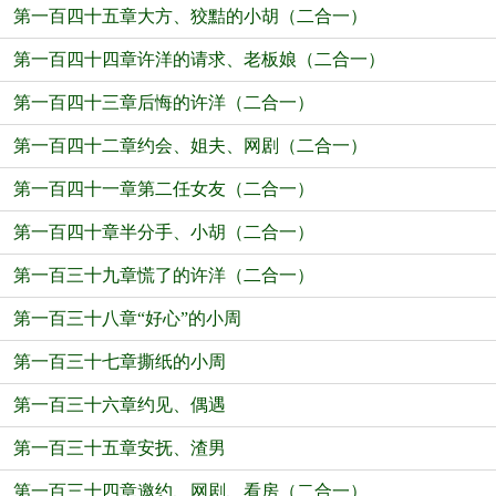
第一百四十五章大方、狡黠的小胡（二合一）
第一百四十四章许洋的请求、老板娘（二合一）
第一百四十三章后悔的许洋（二合一）
第一百四十二章约会、姐夫、网剧（二合一）
第一百四十一章第二任女友（二合一）
第一百四十章半分手、小胡（二合一）
第一百三十九章慌了的许洋（二合一）
第一百三十八章“好心”的小周
第一百三十七章撕纸的小周
第一百三十六章约见、偶遇
第一百三十五章安抚、渣男
第一百三十四章邀约、网剧、看房（二合一）