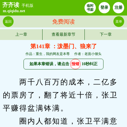
齐齐读
手机版
临时
登录
注册
书架
m.qiqidu.net
免费阅读
返回
菜单
上一章
查看最新章节
下一章
第141章 ：泼墨门、狼来了
作品：重生，我的网友是本尊
作者：老面小馒头
如果本章错误，请点击
报错
10秒纠正
　　两千八百万的成本，二亿多
的票房了，翻了将近十倍，张卫
平赚得盆满钵满。
　　圈内人都知道，张卫平满意