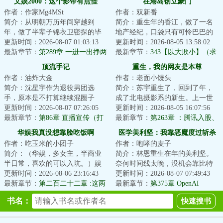
文娱2000：这个影帝有点怪
在港岛创立豪门
作者：作家Mg4MSt
作者：双新番
简介：从明朝万历年间穿越到
简介：重生年的香江，做了一名
年，做了半辈子锦衣卫密探的毕
地产经纪，口袋只有可怜巴巴的
胜误打误撞闯进了娱乐圈。导
更新时间：2026-08-07 01:03:13
一点存款，吕百侨必须多赚钱，
更新时间：2026-08-05 13:58:02
演：“警官，他这杀...
最新章节：
第289章 一进一出挣两
努力积攒原始资...
最新章节：
343【以大欺小】（求
份钱（三更求月票！）
订阅）
顶流手记
重生，我的网友是本尊
作者：油炸大金
作者：老面小馒头
简介：沈星宇作为退役男团选
简介：苏宇重生了，回到了年，
手，原本是不打算继续混圈子
成了北电摄影系的新生。上一世
了…怎么也没想到原本打算捞一
更新时间：2026-08-07 07:26:05
他当网红翻车了，这辈子只想躺
更新时间：2026-08-05 16:07:56
笔就走的综艺节目居...
最新章节：
第86章 直播宣传（打
平；炒炒房、买...
最新章节：
第263章 ：腾讯入股、
赏加更7/18）
不要脸
华娱我真没想靠脸吃饭啊
医学美利坚：我靠恶魔度过斩杀
作者：吃玉米的小团子
作者：咆哮的麦子
线
简介：（华娱，多女主，半商业
简介：林恩重生在年的美利坚。
半日常，喜欢的可以入坑。）娱
奈何时间线太晚，没机会靠比特
乐圈流传一个笑话：比谁的绯闻
更新时间：2026-08-06 23:16:43
币翻盘。无奈只能他只能先做好
更新时间：2026-08-07 07:49:43
多，千万别把江...
最新章节：
第二百二十二章 :这两
医生本职工作，...
最新章节：
第375章 OpenAI
人真配啊
书名：