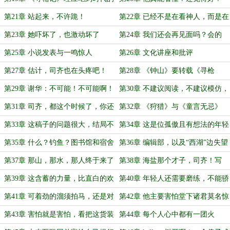
红利
第21章 站起来，不许跪！
第22章 已经不是在看神人，而是在
看“怪物”了
第23章 她吓坏了，也激动坏了
第24章 我们还会再见面吗？会的
第25章 小说发表与一鸣惊人
第26章 文化讲座和批评
第27章 估计，司齐也在头疼吧！
第28章 《钟山》要转载《寻枪
记》？
第29章 谢华：不可能！不可能啊！
第30章 不建议阅读，不建议模仿，
不建议参考，三不建议
第31章 司齐，都这个时候了，你还
第32章 《狩猎》与《童言无忌》
要什么自行车？
第33章 这稿子的问题很大，结局不
第34章 这是位孤傲且有想法的年轻
够光明
人，恐怕是极其不愿意修改稿子的
第35章 什么？钓鱼？图书馆和宿舍
第36章 编辑部，以及“西湖”边失望
已经容不下他了吗？
的期待
第37章 那山，那水，那人终于来了
第38章 海盐那个才子，司齐！写
《墨杀》的那个？
第39章 这含蓄的力量，比直白的欢
第40章 年轻人还需要磨练，不能骄
呼厉害十倍
傲
第41章 可着劲的溜须拍马，还是对
第42章 他主要害怕堂下诸君莫名惊
他二叔溜须拍马
骇！
第43章 害怕就是害怕，看把这货装
第44章 每个人心中都有一团火