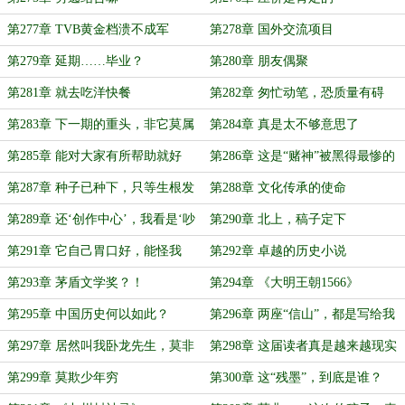
第277章 TVB黄金档溃不成军
第278章 国外交流项目
第279章 延期……毕业？
第280章 朋友偶聚
第281章 就去吃洋快餐
第282章 匆忙动笔，恐质量有碍
第283章 下一期的重头，非它莫属
第284章 真是太不够意思了
第285章 能对大家有所帮助就好
第286章 这是“赌神”被黑得最惨的
一次
第287章 种子已种下，只等生根发
第288章 文化传承的使命
芽
第289章 还‘创作中心’，我看是‘吵
第290章 北上，稿子定下
架中心’还差不多
第291章 它自己胃口好，能怪我
第292章 卓越的历史小说
吗？
第293章 茅盾文学奖？！
第294章 《大明王朝1566》
第295章 中国历史何以如此？
第296章 两座“信山”，都是写给我
的？
第297章 居然叫我卧龙先生，莫非
第298章 这届读者真是越来越现实
他在讽刺我？
了
第299章 莫欺少年穷
第300章 这“残墨”，到底是谁？