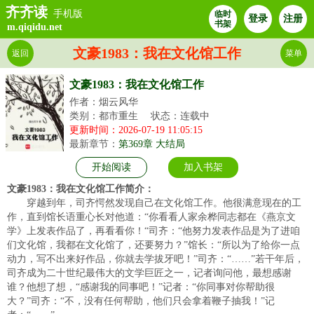
齐齐读
手机版
临时
登录
注册
书架
m.qiqidu.net
文豪1983：我在文化馆工作
返回
菜单
文豪1983：我在文化馆工作
作者：烟云风华
类别：都市重生
状态：连载中
更新时间：2026-07-19 11:05:15
最新章节：
第369章 大结局
开始阅读
加入书架
文豪1983：我在文化馆工作简介：
穿越到年，司齐愕然发现自己在文化馆工作。他很满意现在的工
作，直到馆长语重心长对他道：“你看看人家余桦同志都在《燕京文
学》上发表作品了，再看看你！“司齐：“他努力发表作品是为了进咱
们文化馆，我都在文化馆了，还要努力？”馆长：“所以为了给你一点
动力，写不出来好作品，你就去学拔牙吧！”司齐：“……”若干年后，
司齐成为二十世纪最伟大的文学巨匠之一，记者询问他，最想感谢
谁？他想了想，“感谢我的同事吧！”记者：“你同事对你帮助很
大？”司齐：“不，没有任何帮助，他们只会拿着鞭子抽我！”记