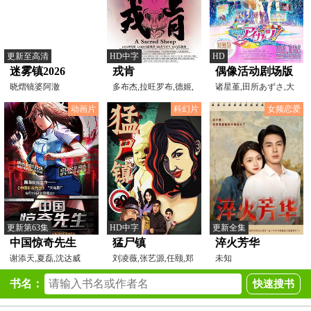
更新至高清
HD中字
HD
迷雾镇2026
戎肯
偶像活动剧场版
晓熠镜婆阿澈
多布杰,拉旺罗布,德姬,
国语
诸星堇,田所あずさ,大
张馨月,洛桑达瓦,洛
桥彩香,黑泽朋世,沼仓
动画片
科幻片
女频恋爱
更新第63集
HD中字
更新全集
中国惊奇先生
猛尸镇
淬火芳华
谢添天,夏磊,沈达威
刘凌薇,张艺源,任颐,郑
未知
冬,陈安娜,石阿奇
书名：