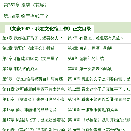
第359章 投稿《花城》
第358章 终于有钱了？
《文豪1983：我在文化馆工作》正文目录
第1章 我都在罗马了，还要努力？
第2章 有卧龙，难道还有凤雏？
第3章 我要给《故事会》投稿
第4章 卤肉、啤酒与和解
第5章 咱们老司家要出文曲星了
第6章 编辑部的纠结
第7章 喇叭裤的旋风
第8章 第一次发表的风波
第9章 《梁山伯与祝英台》与灵感
第10章 真正的文学是阳春白雪，是
再来
孤独的事业
第11章 这可能就叫皇帝不急太监急
第12章 看来这小子是真懂事了，知
道上进了
第13章 《故事会》来信引发的小轰
第14章 看来不能再以普通作者的要
动
求，来要求他了
第15章 偷听邓丽珺的靡靡之音
第16章 一张报纸搅起的风暴
第17章 凤雏腾飞了，卧龙还卧着呢
第18章 《寻枪记》及时开出的那颗
子弹
第19章 《寻枪记》理应吃到时代的
第20章 他真能看懂？还觉得好？