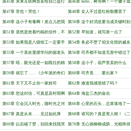
的
第45章 未来互联网首富给自己提行
第46章 hello，树哥啊！一个傻子成
李，How dare you？
了“半仙”
第47章 苦也！哭也！
第48章 女人不过是红粉骷髅罢了
第49章 这小子有毒啊！差点儿把我
第50章 这个好消息要当成关键时刻
都给带坏了
的大卫星
第51章 居然是抢着约稿的信件，不
第52章 早知道，就写差一点了
看也罢
第53章 如果我是八级钳工一定要手
第54章 务必不堕了咱文化馆的威名
搓一台手机
第55章 一个喜欢显摆学问的倔老头
第56章 司齐都不知道无形中错过了
而已
多大的机遇
第57章 唔，眼光还是一如既往的精
第58章 这小子，葫芦里卖的什么
准
药？
第59章 就它了……《少年派的奇幻
第60章 司齐竟……要出家？
漂流》
第61章 天下又不止你一家姓司
第62章 难道我感觉错了吗？
第63章 您这封信，可真是及时雨啊
第64章 海盐三杰的奋击
第65章 它会沉入时光，随时光之河
第66章 心里的石头，总算落地了一
的波浪起伏
半
第67章 真是从未……见过如此厚
第68章 谁写的？真是害人精！（二
颜……(二合一)
合一）
第69章 以后碰了壁，别回来找我哭
第70章 无心插柳柳成荫，光棍终得