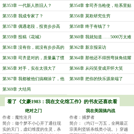
梦
第353章 一代新人胜旧人？
第354章 拿司齐当枪使，给系里贴
金
第355章 我成专家了？
第356章 莫欺研究生穷
第357章 偶遇老段，投资步步高
第358章 终于有钱了？
第359章 投稿《花城》
第360章 我就知道……5000万太难
了
第361章 没有你，就没有步步高的
第362章 新京报采访
今天
第363章 司齐是对的，质量赢了惯
第364章 那他还不得拐弯抹角炫耀
性
一番啊
第365章 对手，实在太强大了
第366章 从闷笑变成开怀大笑
第367章 我都被他们搞糊涂了，他
第368章 把你的快乐源泉端了
们到底站那边？
第369章 大结局
看了《文豪1983：我在文化馆工作》的书友还喜欢看
绝对之门
我在美国搞内战
作者：魔性沧月
作者：捕梦者
简介：做个梦不小心开了通往现
简介：（均订一万五，全网最正
实的天门，虚幻维度的生灵，杀
宗美利坚斩杀线类小说。）穿越