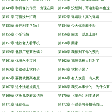
幻？
美’的工具
第149章 和偶像的作品，出现在同
第150章 没想到，写电影剧本也这
一本杂志中
么牛13！
第151章 可惜没外汇啊！
第152章 邀请啦！真的邀请
啦！！！
第153章 最佳剧本？No！
第154章 今天你高攀不起
第155章 小乐怡情
第156章 回国，以及上影厂
第157章 地铁老人看手机
第158章 回家
第159章 北影厂想要改编？
第160章 我预判了你的预判
第161章 优雅永不过时
第162章 我感觉被人针对了
第163章 姜纹碰上软钉子
第164章 软柿子罢了
第165章 要挑就挑高难度
第166章 有人欢喜，有人忧
第167章 这个沈老虎真是……
第168章 我凭本事借的，为什么要
还？
第169章 这鱼儿吃着亲切啊
第170章 《墨杀》剧本通过
第171章 狂徒张三
第172章 不过是司齐投稿而已