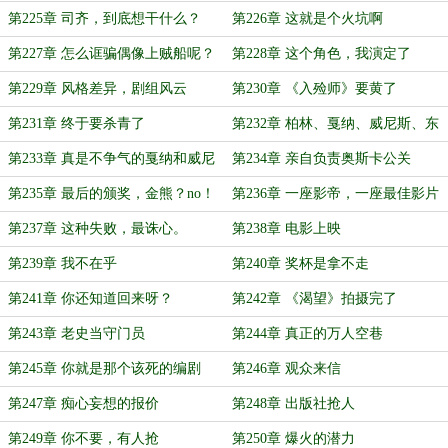
色
第225章 司齐，到底想干什么？
第226章 这就是个火坑啊
第227章 怎么诓骗偶像上贼船呢？
第228章 这个角色，我演定了
第229章 风格差异，剧组风云
第230章 《入殓师》要黄了
第231章 终于要杀青了
第232章 柏林、戛纳、威尼斯、东
京？
第233章 真是不争气的戛纳和威尼
第234章 亲自负责奥斯卡公关
斯啊！
第235章 最后的颁奖，金熊？no！
第236章 一座影帝，一座最佳影片
第237章 这种失败，最诛心。
第238章 电影上映
第239章 我不在乎
第240章 奖杯是拿不走
第241章 你还知道回来呀？
第242章 《渴望》拍摄完了
第243章 老史当守门员
第244章 真正的万人空巷
第245章 你就是那个该死的编剧
第246章 观众来信
呀？
第247章 痴心妄想的报价
第248章 出版社抢人
第249章 你不要，有人抢
第250章 爆火的潜力