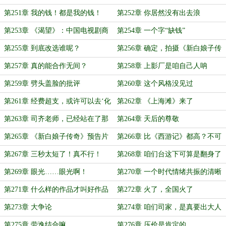
第251章 我的钱！都是我的钱！
第252章 你居然没有出去浪
第253章 《渴望》：中国电视剧商
第254章 一个字“缺钱”
业化的开端
第255章 到底改选谁呢？
第256章 确定，拍摄《新白娘子传
奇》？
第257章 真的能合作无间？
第258章 上影厂是咱自己人呐
第259章 劈头盖脸的批评
第260章 这个风格没见过
第261章 经费超支，或许可以去‘化
第262章 《上海滩》来了
缘’
第263章 司齐老师，已经站在了那
第264章 天后的尊敬
里
第265章 《新白娘子传奇》预告片
第266章 比《西游记》都高？不可
能
第267章 三秒太短了！真不行！
第268章 咱们台这下可算是翻身了
第269章 眼光……眼光啊！
第270章 一个时代情绪共振的清晰
刻度
第271章 什么样的作品才叫好作品
第272章 火了，全国火了
第273章 大争论
第274章 咱们司家，是真要出大人
物了
第275章 劳逸结合嘛
第276章 压价是肯定的