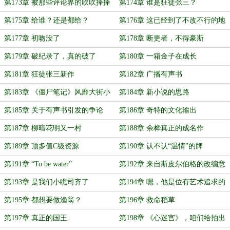
第173章 被那些评论界的吹吹捧捧
第174章 谁是狂徒张三？
给耽搁了
第175章 给谁？还是都给？
第176章 这已经到了不改不行的地
步了
第177章 初吻没了
第178章 断更者，不得豪斯
第179章 破纪录了，真的破了
第180章 一箱金子在成长
第181章 狂徒张三新作
第182章 广播有声书
第183章 《僵尸笔记》风靡大街小
第184章 新小说的思路
巷
第185章 关于有声书引发的争论
第186章 奇特的文化输出
第187章 柳暗花明又一村
第188章 余桦真正的成名作
第189章 顶多值C级资源
第190章 认不认“温情”的牌
第191章 “To be water”
第192章 来自斯皮尔伯格的改编意
向
第193章 是我们小瞧司齐了
第194章 嗯，他是位有艺术追求的
艺术家
第195章 都想要做渔翁？
第196章 救命稻草
第197章 真正的国王
第198章 《心迷宫》，咱们给拍出