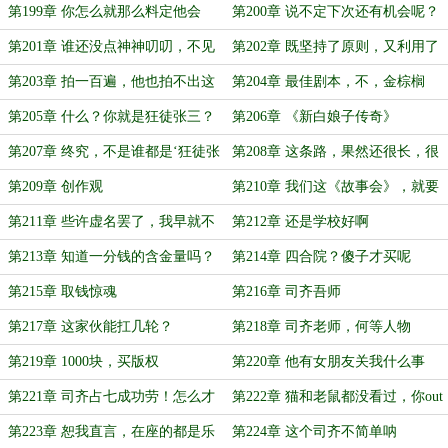
来啦
第199章 你怎么就那么料定他会
第200章 说不定下次还有机会呢？
去？
第201章 谁还没点神神叨叨，不见
第202章 既坚持了原则，又利用了
天日的时候
规则
第203章 拍一百遍，他也拍不出这
第204章 最佳剧本，不，金棕榈
种气质的片子
第205章 什么？你就是狂徒张三？
第206章 《新白娘子传奇》
第207章 终究，不是谁都是‘狂徒张
第208章 这条路，果然还很长，很
三’
长
第209章 创作观
第210章 我们这《故事会》，就要
改成‘寻人启事会’了
第211章 些许虚名罢了，我早就不
第212章 还是学校好啊
在乎了
第213章 知道一分钱的含金量吗？
第214章 四合院？傻子才买呢
第215章 取钱惊魂
第216章 司齐吾师
第217章 这家伙能扛几轮？
第218章 司齐老师，何等人物
第219章 1000块，买版权
第220章 他有女朋友关我什么事
第221章 司齐占七成功劳！怎么才
第222章 猫和老鼠都没看过，你out
七成？
了
第223章 恕我直言，在座的都是乐
第224章 这个司齐不简单呐