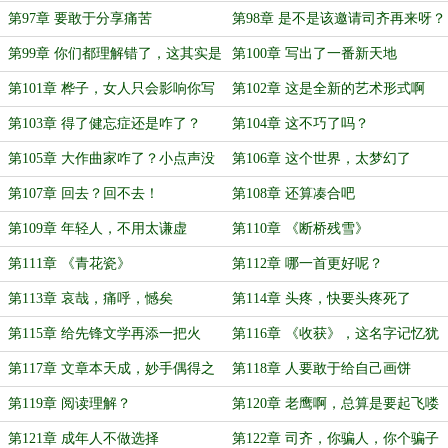
决了
第97章 要敢于分享痛苦
第98章 是不是该邀请司齐再来呀？
第99章 你们都理解错了，这其实是
第100章 写出了一番新天地
科幻小说
第101章 桦子，女人只会影响你写
第102章 这是全新的艺术形式啊
作的速度
第103章 得了健忘症还是咋了？
第104章 这不巧了吗？
第105章 大作曲家咋了？小点声没
第106章 这个世界，太梦幻了
听见啊？
第107章 回去？回不去！
第108章 还算凑合吧
第109章 年轻人，不用太谦虚
第110章 《断桥残雪》
第111章 《青花瓷》
第112章 哪一首更好呢？
第113章 哀哉，痛呼，憾矣
第114章 头疼，快要头疼死了
第115章 给先锋文学再添一把火
第116章 《收获》，这名字记忆犹
新呐
第117章 文章本天成，妙手偶得之
第118章 人要敢于给自己画饼
第119章 阅读理解？
第120章 老鹰啊，总算是要起飞喽
（求月票）
第121章 成年人不做选择
第122章 司齐，你骗人，你个骗子