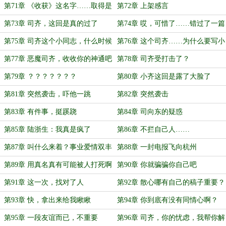
住单间
第71章 《收获》这名字……取得是
第72章 上架感言
真好啊！
第73章 司齐，这回是真的过了
第74章 哎，可惜了……错过了一篇
好稿子！
第75章 司齐这个小同志，什么时候
第76章 这个司齐……为什么要写小
失去自信力了？
说呢
第77章 恶魔司齐，收收你的神通吧
第78章 司齐受打击了？
第79章 ？？？？？？？
第80章 小齐这回是露了大脸了
第81章 突然袭击，吓他一跳
第82章 突然袭击
第83章 有件事，挺蹊跷
第84章 司向东的疑惑
第85章 陆浙生：我真是疯了
第86章 不拦自己人……
第87章 叫什么来着？事业爱情双丰
第88章 一封电报飞向杭州
收
第89章 用真名真有可能被人打死啊
第90章 你就骗骗你自己吧
第91章 这一次，找对了人
第92章 散心哪有自己的稿子重要？
第93章 快，拿出来给我瞅瞅
第94章 你到底有没有同情心啊？
第95章 一段友谊而已，不重要
第96章 司齐，你的忧虑，我帮你解