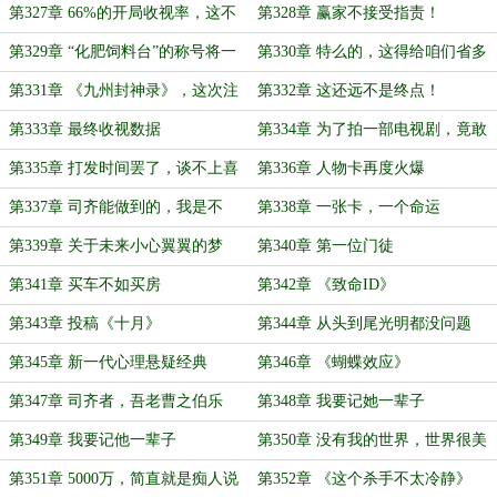
第327章 66%的开局收视率，这不
第328章 赢家不接受指责！
是在呓语吗？
第329章 “化肥饲料台”的称号将一
第330章 特么的，这得给咱们省多
去不复还
少广告费啊
第331章 《九州封神录》，这次注
第332章 这还远不是终点！
定要成为传奇了
第333章 最终收视数据
第334章 为了拍一部电视剧，竟敢
下如此重注？
第335章 打发时间罢了，谈不上喜
第336章 人物卡再度火爆
欢
第337章 司齐能做到的，我是不
第338章 一张卡，一个命运
是……也有一点点可能？
第339章 关于未来小心翼翼的梦
第340章 第一位门徒
第341章 买车不如买房
第342章 《致命ID》
第343章 投稿《十月》
第344章 从头到尾光明都没问题
第345章 新一代心理悬疑经典
第346章 《蝴蝶效应》
第347章 司齐者，吾老曹之伯乐
第348章 我要记她一辈子
也！
第349章 我要记他一辈子
第350章 没有我的世界，世界很美
好
第351章 5000万，简直就是痴人说
第352章 《这个杀手不太冷静》