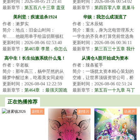
进了现实。给这个注定灭绝的宇
更新时间：2026-08-05 21:21:41
成了美利坚底层流浪汉，好在绑
更新时间：2026-08-06 00:54:02
宙又添了一种微...
最新章节：
第五百八十三章 盖亚
定了地下城冒险...
最新章节：
第四百零八章 底巢斗
教会的时代
兽场（求月票）
美利坚：疾速追杀1924
华娱：我怎么成顶流了
作者：漱梦实
作者：宝木辰铭
简介：地点：旧金山时间：
简介：重生，身为北电管理系大
年……他能用单手给温切斯顿杠
一学生的齐良本打算凭前世选角
杆步枪上弹。他精通美利坚居
更新时间：2026-08-06 02:53:40
导演的经验，积攒人脉资本重操
更新时间：2026-08-06 00:36:11
合。他的莫桑比克射击...
最新章节：
第465章 李昱，你怎么
旧业。没想到进...
最新章节：
第三百三十五章 我什
又跟别的美女做搭档？休息一下
么东西啊我去催人家
高中生！长生仙族系统什么鬼！
从满仓A股开始成为资本
好不好？（二合一）
作者：辛老板
作者：辣条鲨手
简介：那年高三，杨申茫然的从
简介：一场犹太资本精心策划的
睡梦中醒过来，吃着美女同桌给
空难，让世界顶级资管公司，桥
他带的零食。然后觉醒了一个
更新时间：2026-08-04 12:22:59
水基金的经理张扬意外重回年。
更新时间：2026-08-06 02:51:24
叫“长生仙族系统...
最新章节：
第464章 ：最强灭国诡
这一年，次贷危...
最新章节：
第五百一十九章 马丁
王
策略赌徒，纸包不住火
正在热播推荐
剧情片
剧情片
动画片