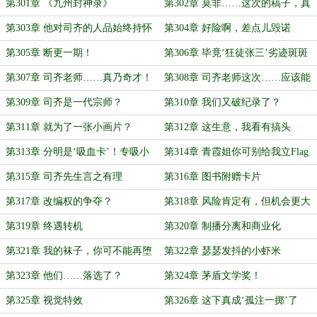
第301章 《九州封神录》
第302章 莫非……这次的稿子，真
的非同凡响？
第303章 他对司齐的人品始终持怀
第304章 好险啊，差点儿毁诺
疑态度
第305章 断更一期！
第306章 毕竟‘狂徒张三’劣迹斑斑
呐
第307章 司齐老师……真乃奇才！
第308章 司齐老师这次……应该能
靠点谱吧？
第309章 司齐是一代宗师？
第310章 我们又破纪录了？
第311章 就为了一张小画片？
第312章 这生意，我看有搞头
第313章 分明是‘吸血卡’！专吸小
第314章 青霞姐你可别给我立Flag
孩零花钱！
第315章 司齐先生言之有理
第316章 图书附赠卡片
第317章 改编权的争夺？
第318章 风险肯定有，但机会更大
第319章 终遇转机
第320章 制播分离和商业化
第321章 我的袜子，你可不能再堕
第322章 瑟瑟发抖的小虾米
落下去了
第323章 他们……落选了？
第324章 茅盾文学奖！
第325章 视觉特效
第326章 这下真成‘孤注一掷’了