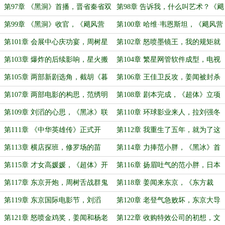
救》送审
开花！
第97章 《黑洞》首播，晋省秦省双
第98章 告诉我，什么叫艺术？《飓
第一！《飓风营救》要大爆
风营救》首周大爆！
第99章 《黑洞》收官，《飓风营
第100章 哈维·韦恩斯坦，《飓风营
救》海外版权！
救》北美版权！
第101章 会展中心庆功宴，周树星
第102章 怒喷墨镜王，我的规矩就
耀香江！
是规矩！
第103章 爆炸的后续影响，星火搬
第104章 繁星网管软件成型，电视
家！
台上门！
第105章 两部新剧选角，截胡《暮
第106章 王佳卫反攻，姜闻被封杀
光之城》！
第107章 两部电影的构思，范绣明
第108章 剧本完成，《超体》立项
选中了刘滔！
第109章 刘滔的心思，《黑冰》联
第110章 环球影业来人，拉刘强冬
合看片会
拜把子
第111章 《中华英雄传》正式开
第112章 我重生了五年，就为了这
服，开服即大爆
一刻！
第113章 横店探班，修罗场的苗
第114章 力捧范小胖，《黑冰》首
头，《超体》选角
播
第115章 才女高媛媛，《超体》开
第116章 扬眉吐气的范小胖，日本
拍
人跳起来了
第117章 东京开炮，周树舌战群鬼
第118章 姜闻来东京，《东方裁
决》剧本
第119章 东京国际电影节，刘滔
第120章 老登气急败坏，东京大导
COS老师
演归港
第121章 怒喷金鸡奖，姜闻和杨老
第122章 收购特效公司的初想，文