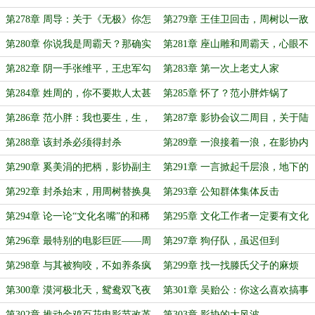
第278章 周导：关于《无极》你怎
第279章 王佳卫回击，周树以一敌
么看？
三，二番战起
第280章 你说我是周霸天？那确实
第281章 座山雕和周霸天，心眼不
得好好霸道霸道
大的周树
第282章 阴一手张维平，王忠军勾
第283章 第一次上老丈人家
搭老谋子
第284章 姓周的，你不要欺人太甚
第285章 怀了？范小胖炸锅了
第286章 范小胖：我也要生，生，
第287章 影协会议二周目，关于陆
生一个加强排
太郎的问题
第288章 该封杀必须得封杀
第289章 一浪接着一浪，在影协内
大搞山头
第290章 奚美涓的把柄，影协副主
第291章 一言掀起千层浪，地下的
席+1
臭虫再次被封杀
第292章 封杀始末，用周树替换臭
第293章 公知群体集体反击
虫们
第294章 论一论“文化名嘴”的和稀
第295章 文化工作者一定要有文化
泥艺术
第296章 最特别的电影巨匠——周
第297章 狗仔队，虽迟但到
树
第298章 与其被狗咬，不如养条疯
第299章 找一找滕氏父子的麻烦
狗
第300章 漠河极北天，鸳鸯双飞夜
第301章 吴贻公：你这么喜欢搞事
情吗？
第302章 推动金鸡百花电影节改革
第303章 影协的大风波