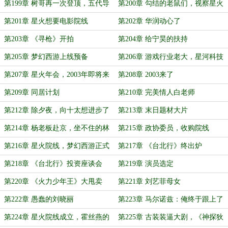
第199章 树哥再一次登顶，五代导
第200章 勾结的老鼠们，视察星火
演的期望
影视城
第201章 星火想要电影院线
第202章 华润动心了
第203章 《寻枪》开拍
第204章 给宁昊的扶持
第205章 梦幻西游上线预备
第206章 游戏行业老大，星河科技
搬家
第207章 星火年会，2003年即将来
第208章 2003来了
临
第209章 同居计划
第210章 完美情人白老师
第212章 除夕夜，向十太想进步了
第213章 末日题材大片
第214章 杨老板赴京，坐不住的林
第215章 政协委员，收购院线
老二
第216章 星火院线，梦幻西游正式
第217章 《台北行》终出炉
上线
第218章 《台北行》投资座谈会
第219章 演员选定
第220章 《火力少年王》大甩卖
第221章 刘艺菲母女
第222章 愚蠢的刘晓丽
第223章 马尔诺兹：俺终于跟上了
第224章 星火院线成立，霍丝燕的
第225章 古装装逼大剧，《神探狄