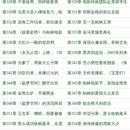
第328章 不靠抹黑，照样能拿奖
第329章 电影特效团队赴美留学生
第330章 北美大圣人继续发力，收
第331章 同斯金格的初次见面
购米高梅的契机
第332章 选角工作结束，前往捷克
第333章 见一见柏林主席
第334章 《孩童姿势》与柏林电影
第335章 金马奖颁奖典礼
节，国内震动
第336章 大乱斗一般的贺岁档
第337章 保强火遍全国，草根文化
崛起
第338章 《永无止境》上映，《功
第339章 票房四连冠，2005年到来
夫》紧随其后
第340章 当爹了，周家大公子降
第341章 范小胖想要双胞胎，《朱
世！
元璋》杀青
第342章 功臣归来，未播已火的
第343章 天价首播权，《宝莲灯》
《朱元璋》
筹拍
第344章 《盗梦空间》横空出世
第345章 柏林电影节，直指金熊奖
第346章 金熊出炉，手握两金
第347章 柏林的爱国主义发言
第348章 《盗梦空间》的演员阵容
第349章 狙击橙天的想法
第351章 王忠军：糟糕，我要被偷
第352章 华谊分家，星火收购嘉禾
家了
第353章 星火成功收购嘉禾，名震
第354章 身强体健的周家大少