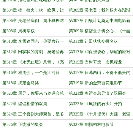
第304章 搞一搞火，吹一吹风，让
第305章 吴老登：我的权力在渐渐
改革尘埃落定
流失
第306章 吴老登病倒，周小狐狸吃
第307章 四项计划奠定中国电影新
饱
格局
第308章 周树掌权
第309章 横店父子俩交心，《十面
埋伏》上映
第310章 李雪建同志，你要言行一
第311章 让田状状交投名状！
致啊
第312章 田状状的背刺，吴老登再
第313章 和保强谈心，华谊的应对
次气晕
第314章 《永无止境》杀青，《亮
第315章 当树哥第一次见程龙
剑》立项
第316章 程周会，一个是江河日
第317章 日暮西山，不得不低头的
下，一个是如日中天
程龙
第318章 搞定金马奖
第319章 新的金鸡百花电影节
第320章 周导，你要来当奥运会总
第321章 奥运会总导演？双周会
导演不？
第322章 惺惺相惜的双周
第323章 《疯狂的石头》开拍
第324章 三个喜剧大师聚首，星爷
第325章 《十月埋伏》大赚，老谋
客串《疯狂的石头》
子当旗手
第326章 正统派的集会
第327章 剑指柏林电影节