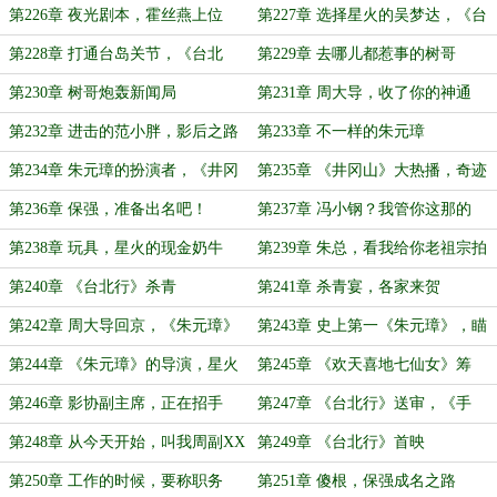
野心
仁杰》
第226章 夜光剧本，霍丝燕上位
第227章 选择星火的吴梦达，《台
北行》海选结束
第228章 打通台岛关节，《台北
第229章 去哪儿都惹事的树哥
行》正式开拍
第230章 树哥炮轰新闻局
第231章 周大导，收了你的神通
吧！
第232章 进击的范小胖，影后之路
第233章 不一样的朱元璋
第234章 朱元璋的扮演者，《井冈
第235章 《井冈山》大热播，奇迹
山》首播
影业第二部电影
第236章 保强，准备出名吧！
第237章 冯小钢？我管你这那的
第238章 玩具，星火的现金奶牛
第239章 朱总，看我给你老祖宗拍
的有多好？
第240章 《台北行》杀青
第241章 杀青宴，各家来贺
第242章 周大导回京，《朱元璋》
第243章 史上第一《朱元璋》，瞄
演员阵容
的就是经典
第244章 《朱元璋》的导演，星火
第245章 《欢天喜地七仙女》筹
仙女团集结
备，周树赴宴
第246章 影协副主席，正在招手
第247章 《台北行》送审，《手
机》上映
第248章 从今天开始，叫我周副XX
第249章 《台北行》首映
第250章 工作的时候，要称职务
第251章 傻根，保强成名之路