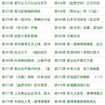
香江
第355章 要不让儿子以后当车手
第356章 《盗梦空间》正式开拍
第357章 星火影视城的现状
第358章 《黑社会》和《门徒》
第359章 第一场开拍，周树的大徒
第360章 日本导演来拍《东京审
弟出山
判》
第361章 《朱元璋》开播
第362章 《朱元璋》首播，震动内
娱
第363章 赵老大来影视城
第364章 汉服运动
第365章 星河微博正式上线，星河
第366章 第一届微博璀璨夜，起点
实习生张一明
的团队
第367章 起点六子，《疯狂的石
第368章 想成功吗？来我们星火
头》临安路演
吧！
第369章 杜琪锋的困境，让杨守成
第370章 奥运会开幕式方案
滚蛋
第371章 奥运会开幕式科技，《盗
第372章 外资入侵，徐工收购案
梦空间》杀青
第373章 《无极》将映，时来运转
第374章 穷追猛打的柳妍，《一个
的柳妍
馒头引发的血案》爆火
第375章 《盗梦空间》惊天票房，
第376章 影视圈清源计划
影协主席团会议
第377章 上任奥运会总导演，星火
第378章 星火大改革，微博璀璨之
总部正式搬迁
夜将启
第379章 中国达人秀，微博璀璨夜
第380章 微博璀璨夜颁奖典礼