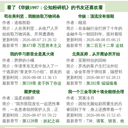
看了《华娱1997：公知粉碎机》的书友还喜欢看
苟在美利坚，我能拾取万物词条
华娱：顶流没有假期
作者：道格凯勒
作者：顾屈
简介：人在美利坚，从收尸人开
简介：在金融行业打拼了十年的
始拾取万物词条。开局遭遇枪
金融牛马一朝回到年。面对着喧
击，拾取【实习警员】词条，当
更新时间：2026-08-07 21:26:32
喧扰扰的世界，江白咧嘴一笑。
更新时间：2026-08-08 05:06:21
场成为一名菜鸟警...
最新章节：
第473章 万恶资本主义
金融？狗都不干...
最新章节：
第二百五十二章 这就
叫势均力敌，这就叫顶峰相见！
我的学习群里全是真大佬
北美巫师，从开黑诊所开始
作者：胖胖的小橘
作者：亚斯特拉的回响
简介：学渣李东无意中加入了一
简介：罗杰的客户主打法外狂
个诡异的“青龙学习小组”。群友的
徒，诊金常用子弹结算，隔壁邻
名字都十分复古，像是什么“艾萨
更新时间：2026-08-08 11:36:13
居不是销赃就是放贷。不过他能
更新时间：2026-08-07 02:28:21
克·牛顿...
最新章节：
第559章 老子拆了你这
看见伤口飘出的腐...
最新章节：
第282章 猛猛嗑毒
个破群！
噩梦使徒
我一个三金导演十项全能很合理
作者：温柔劝睡师
作者：冥夜冷月
吧
简介：“我市医院发生一起恶性事
简介：因拍无脑短剧而重生的吕
件，一名患者劫持医护人员，正
睿回到了年，身上还携带着一个
在与警方对峙......”杨逍关闭电视
更新时间：2026-08-07 01:59:22
【十项全能大导演】系统！目
更新时间：2026-08-06 15:52:45
机，下一...
最新章节：
第1228章 ：妖妃之祸
标：走上人生巅峰...
最新章节：
738、请客、斩首、收
下当狗！对齐颗粒度？红星坞的