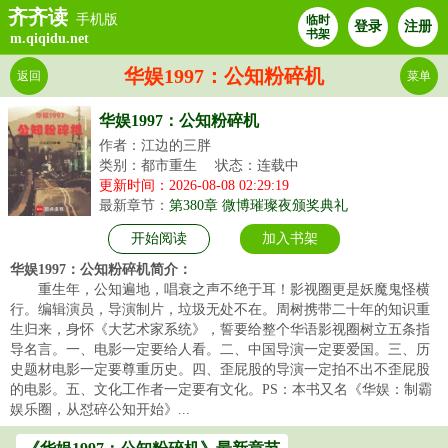
齐齐读
手机版
临时
登录
注册
书架
m.qiqidu.net
华娱1997：公知粉碎机
返回
菜单
华娱1997：公知粉碎机
作者：江边的三胖
类别：都市重生
状态：连载中
更新时间：2026-08-08 02:29:19
最新章节：
第380章 微博璀璨夜颁奖典礼
开始阅读
加入书架
华娱1997：公知粉碎机简介：
重生年，公知遍地，唱衰之声不绝于耳！影视圈更是妖魔鬼怪横
行。编辑演员，导演制片，垃圾无处不在。周树携带二十年的知识重
生归来，身怀《大艺术家系统》，誓要给整个华语影视圈树立五条指
导名言。一、电影一定要给人看。二、中国导演一定要爱国。三、历
史题材电影一定要尊重历史。四、歪屁股的导演一定拍不出不歪屁股
的电影。五、文化工作者一定要有文化。PS：本书又名《华娱：制霸
娱乐圈，从怼碎公知开始》...