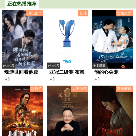
正在热播推荐
严苛规章制度……
现代都市
足球
女频恋爱
已完结
已完结
全120集
魂游世间看他赎
亚冠二级赛 布赖
他的心尖宠
罪，我终放下执
未知
代合作vs永恒体
未知
未知
念轮回
育20241128
动作片
大陆综艺
影视解说