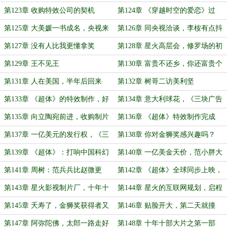
板的孽缘
化出海
第123章 收购特效公司的契机
第124章 《穿越时空的爱恋》过
审，收购Vision magic
第125章 大美媛一书成名，央视来
第126章 同央视洽谈，李桉有点抖
访
第127章 没有人比我更懂拿奖
第128章 星火高层会，修罗场的初
始形态
第129章 王不见王
第130章 富贵不还乡，你还富贵个
毛？
第131章 人在美国，半年后回来
第132章 树哥二访美利坚
第133章 《超体》的特效制作，好
第134章 意大利球花，《三块广告
莱坞选角
牌》准备开拍
第135章 向立陶宛前进，收购制片
第136章 《超体》特效制作完成
公司的契机
第137章 一亿美元的发行权，《三
第138章 你对金狮奖感兴趣吗？
块广告牌》杀青
第139章 《超体》：打响中国科幻
第140章 一亿美金天价，范小胖大
第一枪
战薇震天
第141章 周树：范兵兵比赵微更
第142章 《超体》全球同步上映，
好！
票房大爆之路
第143章 星火影视制片厂，十年十
第144章 星火的互联网规划，启程
部大片
去威尼斯
第145章 夭寿了，金狮奖获得者又
第146章 贴脸开大，第二天就撞
开炮了
（求订阅，求月票！））
第147章 阿弥陀佛，太郎一路走好
第148章 十年十部大片之第一部