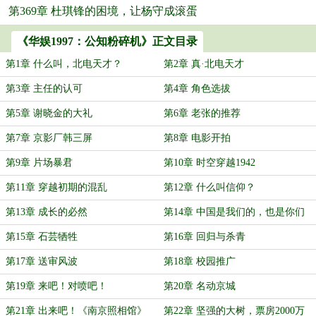
第369章 杜琪锋的困境，让杨守成滚蛋
《华娱1997：公知粉碎机》正文目录
第1章 什么叫，北电天才？
第2章 真·北电天才
第3章 主任的认可
第4章 角色选拔
第5章 谢晓金的大礼
第6章 老张的推荐
第7章 京影厂韩三屏
第8章 电影开拍
第9章 片场暴君
第10章 时空穿越1942
第11章 穿越初期的混乱
第12章 什么叫信仰？
第13章 成长的必然
第14章 中国是我们的，也是你们
的！
第15章 石芸牺牲
第16章 回归与杀青
第17章 送审风波
第18章 校园推广
第19章 来吧！对喷吧！
第20章 名动京城
第21章 出来吧！《南京照相馆》
第22章 坚强的大树，票房2000万