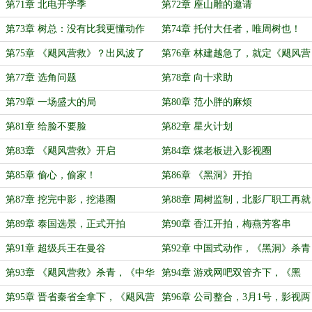
第71章 北电开学季
第72章 座山雕的邀请
第73章 树总：没有比我更懂动作
第74章 托付大任者，唯周树也！
片！
第75章 《飓风营救》？出风波了
第76章 林建越急了，就定《飓风营
救》
第77章 选角问题
第78章 向十求助
第79章 一场盛大的局
第80章 范小胖的麻烦
第81章 给脸不要脸
第82章 星火计划
第83章 《飓风营救》开启
第84章 煤老板进入影视圈
第85章 偷心，偷家！
第86章 《黑洞》开拍
第87章 挖完中影，挖港圈
第88章 周树监制，北影厂职工再就
业
第89章 泰国选景，正式开拍
第90章 香江开拍，梅燕芳客串
第91章 超级兵王在曼谷
第92章 中国式动作，《黑洞》杀青
第93章 《飓风营救》杀青，《中华
第94章 游戏网吧双管齐下，《黑
英雄传》倒计时
洞》首轮谈判！
第95章 晋省秦省全拿下，《飓风营
第96章 公司整合，3月1号，影视两