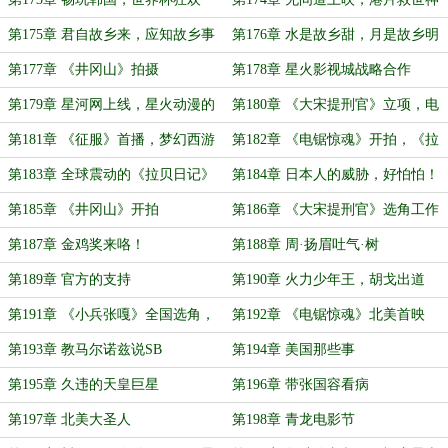
作
第175章 君自故乡来，应知故乡事
第176章 水是故乡甜，月是故乡明
第177章 《井冈山》拍摄
第178章 星火影视城战略合作
第179章 星河网上线，星火动漫的
第180章 《大宋提刑官》立项，电
开始
影宣发
第181章 《征服》首播，梦幻西游
第182章 《电锯惊魂》开拍，《拉
内测
贝日记》上映
第183章 全球震动的《拉贝日记》
第184章 日本人的威胁，好怕怕！
第185章 《井冈山》开拍
第186章 《大宋提刑官》选角工作
第187章 金鸡奖来咯！
第188章 周·扬眉吐气·树
第189章 官方的支持
第190章 火力少年王，胡戈出道
第191章 《小兵张嘎》全国选角，
第192章 《电锯惊魂》北美首映
《家有儿女》的思路
第193章 教马尔诺兹说SB
第194章 美国那些事
第195章 久违的天皇巨星
第196章 带张国容看病
第197章 北美大圣人
第198章 青龙电影节