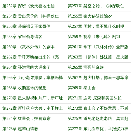
第252章 探班《欢天喜地七仙
第253章 架空之始，《神探狄仁
女》，和谐的女人们
杰》多家哄抢
第254章 卖出天价的《神探狄仁
第255章 秦大秘陪过除夕
杰》
第256章 带保强见王家哥俩
第257章 周树：懂不懂什么叫规
矩？
第258章 省里领导请客
第259章 视察《朱元璋》剧组
第260章 《武林外传》的剧本
第261章 拿下《武林外传》全部版
权
第262章 千呼万唤始出来的《亮
第263章 《超体》姊妹篇，星火版
剑》
的《永无止境》出来了
第264章 孙洪雷的大运来了
第265章 宝强的麻烦
第266章 为小老弟撑腰，掌掴冯裤
第267章 趁火打劫，摁着王忠军摩
衩
擦
第268章 收购嘉禾的畅想
第269章 泰山会
第270章 星火影视制片厂，新厂址
第271章 连姆·尼森和美国队长
第272章 新址落户大兴，史玉柱上
第273章 泰山会？不好意思，不感
门
兴趣
第274章 红星会，投资京东
第275章 避免老赵走老路，离京赶
赴漠河
第276章 赵苯山请教
第277章 东北圈靠拢，举报蚁力神