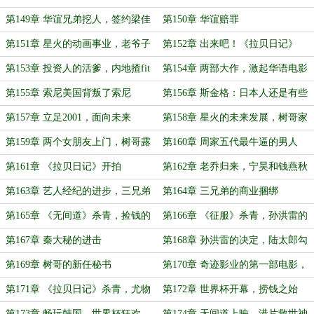
第149章 华谊兄弟挖人，签约梁佳
第150章 华谊赔罪
辉
第151章 星火的动画事业，老爷子
第152章 出来吧！《拉贝日记》
的期待
第153章 投资人的活爹，内地揸fit
第154章 两部大作，激起华语电影
人
新浪潮
第155章 索尼美国背叛了索尼
第156章 斯金格：日本人还是有些
小气了
第157章 立足2001，面向未来
第158章 星火的未来发展，树哥家
人准备进京
第159章 两个女朋友上门，树哥露
第160章 周家五代最牛逼的男人
大底了
第161章 《拉贝日记》开拍
第162章 老乔归来，宁昊和钱燕秋
第163章 艺人经纪的进步，三兄弟
第164章 三兄弟的商业捆绑
再聚首
第165章 《无间道》杀青，捡钱的
第166章 《征服》杀青，孙洪雷的
机会！
心思
第167章 秦大秘的进击
第168章 孙洪雷的决定，陆太郎勾
搭上了华谊
第169章 树哥的新任秘书
第170章 奇迹影业的第一部电影，
《无间道》的审核
第171章 《拉贝日记》杀青，尤物
第172章 世界杯开幕，捞钱之始
秘书
第173章 畅玩韩国，世界杯狂欢
第174章 无间道上映，港片救世神