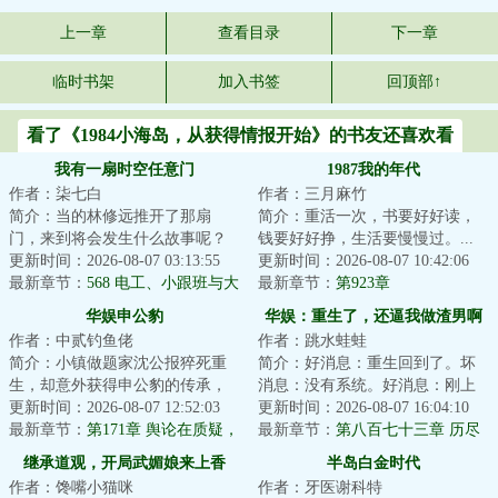
上一章
查看目录
下一章
临时书架
加入书签
回顶部↑
看了《1984小海岛，从获得情报开始》的书友还喜欢看
我有一扇时空任意门
1987我的年代
作者：柒七白
作者：三月麻竹
简介：当的林修远推开了那扇
简介：重活一次，书要好好读，
门，来到将会发生什么故事呢？
钱要好好挣，生活要慢慢过。...
那么……过去的郑秀妍将会未来
更新时间：2026-08-07 03:13:55
更新时间：2026-08-07 10:42:06
的Jessica开始对...
最新章节：
568 电工、小跟班与大
最新章节：
第923章
柚子（求订阅求月票）
华娱申公豹
华娱：重生了，还逼我做渣男啊
作者：中贰钓鱼佬
作者：跳水蛙蛙
简介：小镇做题家沈公报猝死重
简介：好消息：重生回到了。坏
生，却意外获得申公豹的传承，
消息：没有系统。好消息：刚上
只要做出符合申公豹特性的事
更新时间：2026-08-07 12:52:03
高三。坏消息：统考分数。好消
更新时间：2026-08-07 16:04:10
情，就能够获得相...
最新章节：
第171章 舆论在质疑，
息：家里挺有钱...
最新章节：
第八百七十三章 历尽
销量却起飞！
艰辛，志在星辰
继承道观，开局武媚娘来上香
半岛白金时代
作者：馋嘴小猫咪
作者：牙医谢科特