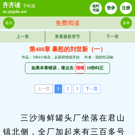
齐齐读
手机版
临时
登录
注册
书架
m.qiqidu.net
免费阅读
返回
菜单
上一章
查看最新章节
下一章
第488章 暴怒的刘世新（一）
作品：1984小海岛，从获得情报开始
作者：我想吃花椒
如果本章错误，请点击
报错
10秒纠正
上一页
1
2
3
下—页
　　三沙海鲜罐头厂坐落在君山
镇北侧，全厂加起来有三百多号