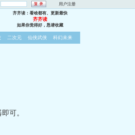
：
用户注册
齐齐读：看啥都有、更新最快
齐齐读
如果你觉得好，恳请收藏
技
二次元
仙侠武侠
科幻未来
器即可。