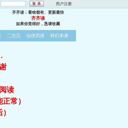
：
用户注册
齐齐读：看啥都有、更新最快
齐齐读
如果你觉得好，恳请收藏
技
二次元
仙侠武侠
科幻未来
…
谢
阅读
能正常）
后）