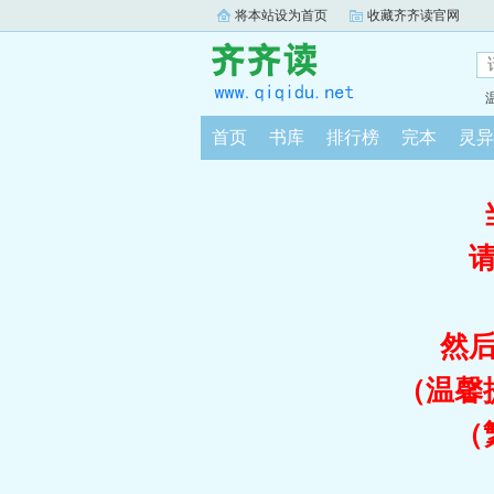
将本站设为首页
收藏齐齐读官网
首页
书库
排行榜
完本
灵异
然
（温馨
（