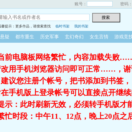
账号：
密码
温馨提示：更多作品，请搜索查找
临时书架
我的书架
悬疑
都市重生
历史军事
玄幻奇幻
女生言情
游戏竞
当前电脑板网络繁忙，内容加载失败…
请改用手机浏览器访问即可正常……，谢
建议您注册个帐号，把书添加到书签，
后在手机版上登录帐号可以直接点开继续
提示：此时刷新无效，必须转手机版才
繁忙时段：中午11、12点，晚上20点之