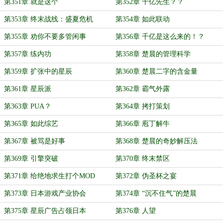
第351章 就是这个
第352章 千亿先生？？
第353章 终末战线：盛夏危机
第354章 如此联动
第355章 劝你不要多管闲事
第356章 千亿是这么来的！？
第357章 练内功
第358章 楚晨的管理科学
第359章 扩张中的星辰
第360章 楚晨二字的含金量
第361章 星辰派
第362章 霸气外露
第363章 PUA？
第364章 拷打策划
第365章 如此综艺
第366章 庖丁解牛
第367章 被骂是好事
第368章 楚晨的奇妙解压法
第369章 引擎突破
第370章 终末禁区
第371章 给绝地求生打个MOD
第372章 伪圣杯之宴
第373章 日本游戏产业协会
第374章 “沉不住气”的楚晨
第375章 星辰广告占领日本
第376章 人望