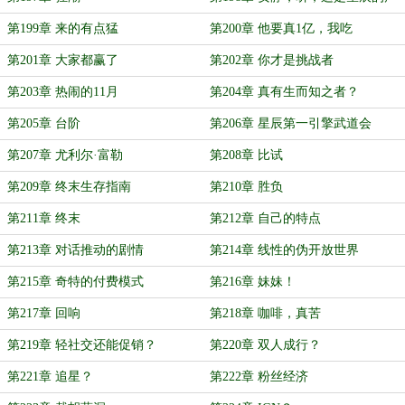
音
第199章 来的有点猛
第200章 他要真1亿，我吃
第201章 大家都赢了
第202章 你才是挑战者
第203章 热闹的11月
第204章 真有生而知之者？
第205章 台阶
第206章 星辰第一引擎武道会
第207章 尤利尔·富勒
第208章 比试
第209章 终末生存指南
第210章 胜负
第211章 终末
第212章 自己的特点
第213章 对话推动的剧情
第214章 线性的伪开放世界
第215章 奇特的付费模式
第216章 妹妹！
第217章 回响
第218章 咖啡，真苦
第219章 轻社交还能促销？
第220章 双人成行？
第221章 追星？
第222章 粉丝经济