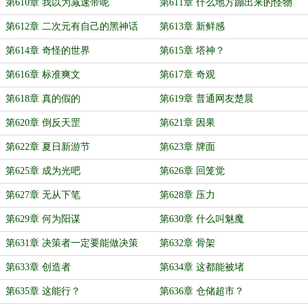
第610章 我以为减速带呢
第611章 什么地方蹦出来的怪物
第612章 二次元有自己的黑神话
第613章 新鲜感
第614章 奇怪的世界
第615章 塔神？
第616章 标准爽文
第617章 奇观
第618章 真的假的
第619章 普通网友楚晨
第620章 倒反天罡
第621章 因果
第622章 夏日新游节
第623章 牌面
第625章 成为光吧
第626章 回笼觉
第627章 无从下笔
第628章 压力
第629章 何为阳谋
第630章 什么叫魅魔
第631章 决策者一定要能做决策
第632章 骨架
第633章 创造者
第634章 这都能被堵
第635章 这能行？
第636章 仓储超市？