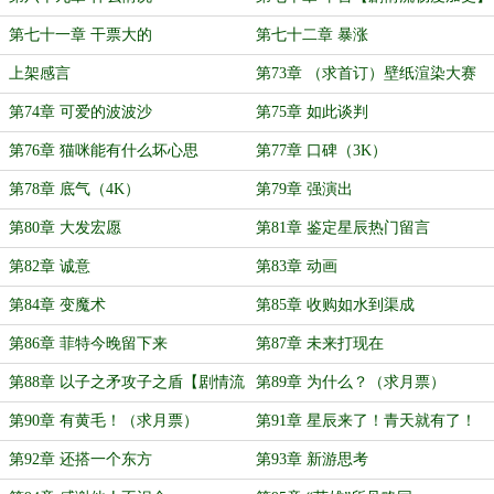
第七十一章 干票大的
第七十二章 暴涨
上架感言
第73章 （求首订）壁纸渲染大赛
第74章 可爱的波波沙
第75章 如此谈判
第76章 猫咪能有什么坏心思
第77章 口碑（3K）
（3K）
第78章 底气（4K）
第79章 强演出
第80章 大发宏愿
第81章 鉴定星辰热门留言
第82章 诚意
第83章 动画
第84章 变魔术
第85章 收购如水到渠成
第86章 菲特今晚留下来
第87章 未来打现在
第88章 以子之矛攻子之盾【剧情流
第89章 为什么？（求月票）
畅度加更】
第90章 有黄毛！（求月票）
第91章 星辰来了！青天就有了！
（求月票）
第92章 还搭一个东方
第93章 新游思考