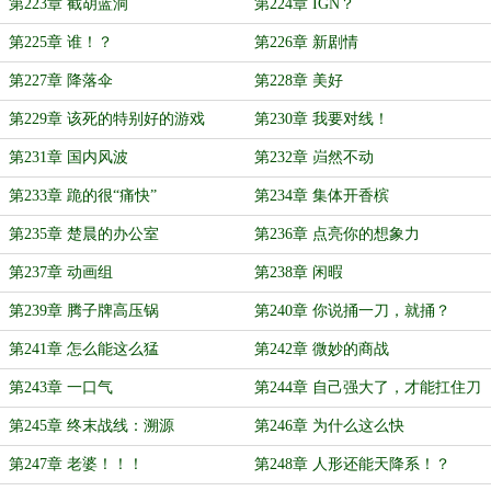
第223章 截胡蓝洞
第224章 IGN？
第225章 谁！？
第226章 新剧情
第227章 降落伞
第228章 美好
第229章 该死的特别好的游戏
第230章 我要对线！
第231章 国内风波
第232章 岿然不动
第233章 跪的很“痛快”
第234章 集体开香槟
第235章 楚晨的办公室
第236章 点亮你的想象力
第237章 动画组
第238章 闲暇
第239章 腾子牌高压锅
第240章 你说捅一刀，就捅？
第241章 怎么能这么猛
第242章 微妙的商战
第243章 一口气
第244章 自己强大了，才能扛住刀
第245章 终末战线：溯源
第246章 为什么这么快
第247章 老婆！！！
第248章 人形还能天降系！？