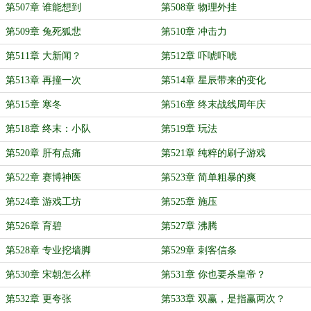
第507章 谁能想到
第508章 物理外挂
第509章 兔死狐悲
第510章 冲击力
第511章 大新闻？
第512章 吓唬吓唬
第513章 再撞一次
第514章 星辰带来的变化
第515章 寒冬
第516章 终末战线周年庆
第518章 终末：小队
第519章 玩法
第520章 肝有点痛
第521章 纯粹的刷子游戏
第522章 赛博神医
第523章 简单粗暴的爽
第524章 游戏工坊
第525章 施压
第526章 育碧
第527章 沸腾
第528章 专业挖墙脚
第529章 刺客信条
第530章 宋朝怎么样
第531章 你也要杀皇帝？
第532章 更夸张
第533章 双赢，是指赢两次？