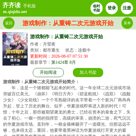
齐齐读
手机版
临时
登录
注册
书架
m.qiqidu.net
游戏制作：从重铸二次元游戏开始
返回
菜单
游戏制作：从重铸二次元游戏开始
作者：月莹夜
类别：都市重生
状态：连载中
更新时间：2026-08-07 07:51:30
最新章节：
第1424章 8月
开始阅读
加入书架
游戏制作：从重铸二次元游戏开始简介：
年，这是一个猪都能飞起来的时代。这一年全球二次元游戏市场
突破百亿美元。《崩坏》《明日方舟》《碧蓝航线》《战双》《战舰
少女》《少女前线》一个个耳熟能详的名字带着一个个新兴厂商冉冉
升起，登上了历史的舞台。似乎，华夏游戏即将进入新的时代！可
惜，十年之后，那些被期望屠龙的勇士，已经在资本的蚕食之下，失
去了初心。一瘸一拐的指挥官，高级的审美，崩溃的二游，死气沉沉
的华夏游戏市场。直到年，一根金箍棒砸开了一道曙光。但那远远不
够，也来得太迟，重回，他要带着黑神话为华夏游戏打开更大的窗