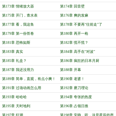
第173章 情绪放大器
第174章 回音壁
第175章 开门，查水表
第176章 爽的发麻
第177章 看，我这鱼
第178章 不要再“往前走”了
第179章 第一份答卷
第180章 再开一枪
第181章 恐怖如斯
第182章 慌不慌？
第183章 真实
第184章 高手在“对波”
第185章 礼盒？
第186章 疯狂的日本月厨
第187章 我还没用力
第188章 开幕
第189章 简单，直观，有点小爽！
第190章 老婆！
第191章 过场动画怎么用
第192章 磨刀理论
第193章 哈哈哈
第194章 夸张的热度
第195章 天时地利
第196章 占领日推
第197章 狂潮
第198章 安静，听，这是星辰的声