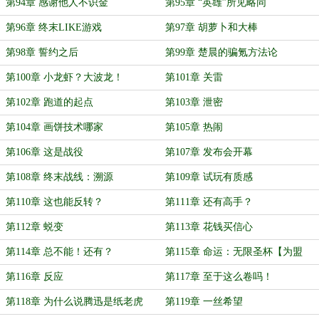
第94章 感谢他人不识金
第95章 “英雄”所见略同
第96章 终末LIKE游戏
第97章 胡萝卜和大棒
第98章 誓约之后
第99章 楚晨的骗氪方法论
第100章 小龙虾？大波龙！
第101章 关雷
第102章 跑道的起点
第103章 泄密
第104章 画饼技术哪家
第105章 热闹
第106章 这是战役
第107章 发布会开幕
第108章 终末战线：溯源
第109章 试玩有质感
第110章 这也能反转？
第111章 还有高手？
第112章 蜕变
第113章 花钱买信心
第114章 总不能！还有？
第115章 命运：无限圣杯【为盟
主：洒家是个起名废，加更！】
第116章 反应
第117章 至于这么卷吗！
第118章 为什么说腾迅是纸老虎
第119章 一丝希望