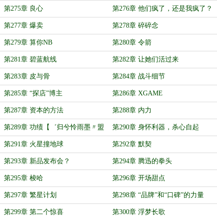
第275章 良心
第276章 他们疯了，还是我疯了？
第277章 爆卖
第278章 碎碎念
第279章 算你NB
第280章 令箭
第281章 碧蓝航线
第282章 让她们活过来
第283章 皮与骨
第284章 战斗细节
第285章 “探店”博主
第286章 XGAME
第287章 资本的方法
第288章 内力
第289章 功绩【゛归兮怜雨墨〃盟
第290章 身怀利器，杀心自起
主加更】
第291章 火星撞地球
第292章 默契
第293章 新品发布会？
第294章 腾迅的拳头
第295章 梭哈
第296章 开场甜点
第297章 繁星计划
第298章 “品牌”和“口碑”的力量
第299章 第二个惊喜
第300章 浮梦长歌