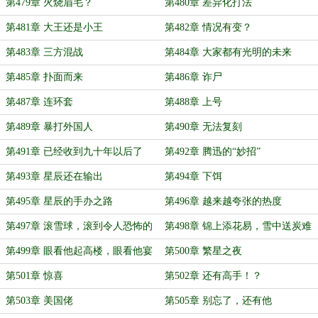
第479章 火烧眉毛？
第480章 差异化打法
第481章 大王还是小王
第482章 情况有变？
第483章 三方混战
第484章 大家都有光明的未来
第485章 扑面而来
第486章 诈尸
第487章 连环套
第488章 上号
第489章 暴打外国人
第490章 无法复刻
第491章 已经收到九十年以后了
第492章 腾迅的“妙招”
第493章 星辰还在输出
第494章 下饵
第495章 星辰的手办之路
第496章 越来越夸张的热度
第497章 滚雪球，滚到令人恐怖的
第498章 锦上添花易，雪中送炭难
量级
第499章 眼看他起高楼，眼看他宴
第500章 繁星之夜
宾客
第501章 惊喜
第502章 还有高手！？
第503章 美国佬
第505章 别忘了，还有他