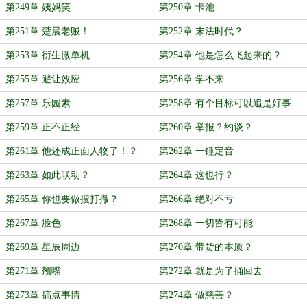
第249章 姨妈笑
第250章 卡池
第251章 楚晨老贼！
第252章 末法时代？
第253章 衍生微单机
第254章 他是怎么飞起来的？
第255章 避让效应
第256章 学不来
第257章 乐园素
第258章 有个目标可以追是好事
第259章 正不正经
第260章 举报？约谈？
第261章 他还成正面人物了！？
第262章 一锤定音
第263章 如此联动？
第264章 这也行？
第265章 你也要做搜打撤？
第266章 绝对不亏
第267章 脸色
第268章 一切皆有可能
第269章 星辰周边
第270章 带货的本质？
第271章 翘嘴
第272章 就是为了捅回去
第273章 搞点事情
第274章 做慈善？