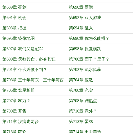
第689章 亮剑
第690章 硬蹭
第691章 机会
第692章 双人游戏
第693章 把握
第694章 乱入
第695章 镜像地图
第696章 你怎么能播？
第697章 我们又是冠军
第698章 反复横跳
第699章 天欲其亡，必令其狂
第700章 面子？里子？
第701章 什么叫做不到？
第702章 流水风暴
第703章 三十年河东，三十年河西
第704章 应激
第705章 繁星相册
第706章 充实
第707章 80万？
第708章 蹭热点
第709章 开售
第710章 意外？
第711章 没病走两步
第712章 蛋糕
第713章 狂欢
第714章 田中美玲