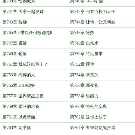
第739章 动物派对
第740章 ‘斗’与‘躲’
第741章 大家一起发财
第742章 当立点检为天子
第743章 阶梯
第744章 让他一让又何妨
第745章 0乘以任何数都是0
第746章 冷热
第747章 紧箍
第748章 自来水
第749章 销量
第750章 特别董事
第751章 我成汉献帝了？
第752章 硬件
第753章 纯粹的人
第754章 来真的
第755章 2019你好
第756章 新变化
第757章 世界繁星之夜
第758章 钞能力
第759章 紧张的准备
第760章 特别的庆典
第761章 以点带面
第762章 这也太快了
第763章 两手抓
第764章 有钱能使鬼推磨