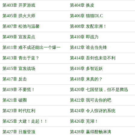
第403章 开罗游戏
第404章 换皮
第405章 拱火大师
第406章 猫猫DLC
第407章 松弛与温馨
第408章 发配非洲！
第409章 宣发卖点
第410章 即战力
第411章 难不成还能出一个爆一
第412章 谁去当先锋
个？
第413章 青出于蓝？
第414章 吾剑也未尝不利
第415章 宣发战场
第416章 多智近妖
第417章 反击
第418章 来真的？
第419章 不要慌！
第420章 七国登顶，但不是腾迅
第421章 破圈
第422章 我可去你的吧
第423章 时代红利
第424章 令人惊讶的系统
第425章 大建！走起！！
第426章 芜湖！
第427章 日服登顶
第428章 赢得酣畅淋漓