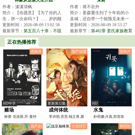
神豪从逆袭人生开始
来财
作者：潇潇清枫
作者：将不在外
简介：【你愿意】【为了你的人
简介：姜森重生到了十年前的小
生，拼一次命吗？】……岁的顾
县城，还自带一个能预见未来一
珩，双脚深陷泥泞。当命运荆棘
更新时间：2026-08-09 13:02:58
分钟的金手指。一分钟能干什
更新时间：2026-08-09 18:53:27
递向他的那一刻...
最新章节：
第五百八十章：不阻
么？本书又名《人...
最新章节：
第482章 姜氏家族教育
拦，能接受
基金
正在热播推荐
恐怖片
国产动漫
恐怖片
HD中字
更新第32集
HD
赌场
成何体统
水鬼
林赛·克洛斯,乔·曼特
李诗萌,歪歪,钱文青,聂
朴荷娜,许真,郑英珠
纳,迈克·努斯鲍姆,
曦映
国产剧
大陆综艺
韩国剧