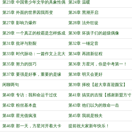
第23章 中国青少年文学的具象性偶
第24章 温暖
像
第25章 外面的世界因我而变
第26章 黑潮开启
第27章 影响力爆炸
第28章 法外狂徒
第29章 一个真正的校霸是怎样炼成
第30章 坏孩子们的超级偶像
的
第31章 批评与割裂
第32章 一锤定音
第33章 时代脉动：一篇作文上北大
第34章 再踏新征程
第35章 努力的技巧
第36章 方星河，你是中考第一！
第37章 要强是好事，重要的是缘
第38章 明天会更好
闲聊两句
第39章 择校【超大章喜迎颜宝】
第40章 专访：我和命运干过仗
第41章 搞笑的吉报【感谢新盟方寸
山】
第42章 粉丝基本盘
第43章 他们以为的致命一击
第44章 星光值疯涨
第45章 我就是独夫
第46章 那一天，方星河开着大卡
提前祝大家新年快乐！