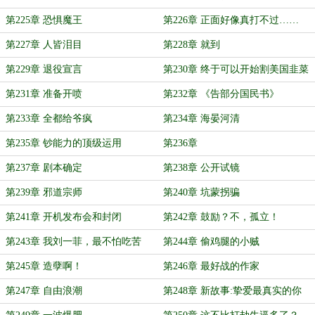
章】
第225章 恐惧魔王
第226章 正面好像真打不过……
第227章 人皆泪目
第228章 就到
第229章 退役宣言
第230章 终于可以开始割美国韭菜
了
第231章 准备开喷
第232章 《告部分国民书》
第233章 全都给爷疯
第234章 海晏河清
第235章 钞能力的顶级运用
第236章
第237章 剧本确定
第238章 公开试镜
第239章 邪道宗师
第240章 坑蒙拐骗
第241章 开机发布会和封闭
第242章 鼓励？不，孤立！
第243章 我刘一菲，最不怕吃苦
第244章 偷鸡腿的小贼
啦！
第245章 造孽啊！
第246章 最好战的作家
第247章 自由浪潮
第248章 新故事:挚爱最真实的你