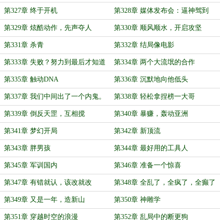
第327章 终于开机
第328章 媒体发布会：逼神驾到
第329章 炫酷动作，先声夺人
第330章 顺风顺水，开启攻坚
第331章 杀青
第332章 结局像电影
第333章 失败？努力到最后才知道
第334章 两个大流氓的合作
胜败
第335章 触动DNA
第336章 沉默地向他低头
第337章 我们中间出了一个内鬼。
第338章 轻松拿捏榜一大哥
第339章 倒反天罡，互相搅
第340章 暴赚，轰动亚洲
第341章 梦幻开局
第342章 新顶流
第343章 胖男孩
第344章 最好用的工具人
第345章 军训国内
第346章 准备一个惊喜
第347章 有错就认，该改就改
第348章 全乱了，全疯了，全癫了
第349章 又是一年，造新山
第350章 神雕学
第351章 穿越时空的浪漫
第352章 乱局中的断更狗