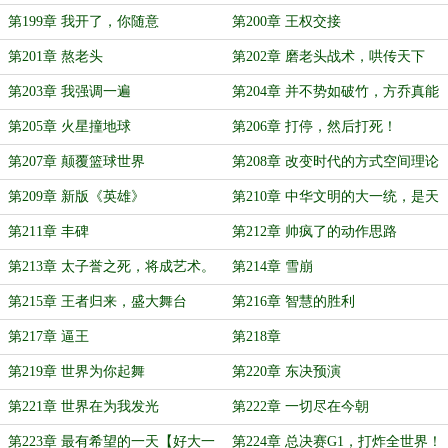
第199章 我开了，你随意
第200章 王权交接
第201章 熬老头
第202章 磨老头战术，哄传天下
第203章 我强调一遍
第204章 并不势如破竹，方乔真能
行吗？
第205章 火星撞地球
第206章 打停，然后打死！
第207章 颠覆篮球世界
第208章 改变时代的方式空间理论
第209章 新版《英雄》
第210章 中华文明的大一统，是天
命所归！
第211章 丰碑
第212章 帅疯了的动作思路
第213章 太子誉之死，将成艺术。
第214章 雪崩
第215章 王者归来，盛大舞台
第216章 智慧的胜利
第217章 逼王
第218章
第219章 世界为你起舞
第220章 东决预演
第221章 世界在为我发光
第222章 一切尽在今朝
第223章 最有希望的一天【好大一
第224章 总决赛G1，打炸全世界！