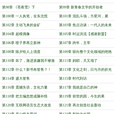
第98章 《苍夜雪》下
第99章 新青春文学的开创者
第100章 一人执笔，全东北慌
第101章 混乱斗场，方星河，屠
夫！
第102章 主动飞来的金矿
第103章 焦点访谈：一代人的未来
第104章 超模偶像
第105章 时运洪流【感谢新盟】
第106章 喷子界再立新神
第107章 跨年，主宰
第108章 除夕给人上强度
第109章 斩向整个文化领域的绝艳
一刀
第110章 坏了，激进派嫌我不够激
第111章 妈耶，天又塌了
进
第112章 什么？新书有签售？！
第113章 文化之剑，日与月的折光
第114章 盛大签售
第115章 时代到访
第116章 震撼失语，文化力量
第117章 我就是自己的神
第118章 把主编忽悠成脑补怪
第119章 前世的因，今生的果
第120章 互联网语言生态大改造
第121章 再次创造社会轰动