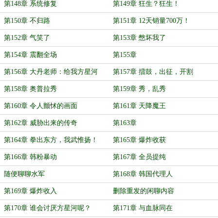
第148章 系统修复
第149章 狂生？狂生！
第150章 不归路
第151章 12天销量700万！
第152章 气笑了
第153章 憋坏我了
第154章 震翻全场
第155章
第156章 大丹老师：给我方星河
第157章 擂鼓，出征，开割
第158章 奥普拉秀
第159章 秀，乱秀
第160章 令人颤怵的画面
第161章 天降魔王
第162章 威胁出来的传奇
第163章
第164章 拳出东方，我武惟扬！
第165章 爆炸收获
第166章 韩粉暴动
第167章 全员提纯
随便聊聊水军
第168章 韩国代理人
第169章 爆炸收入
删除重发的闲聊内容
第170章 谁会讨厌方星河呢？
第171章 与血脉同在