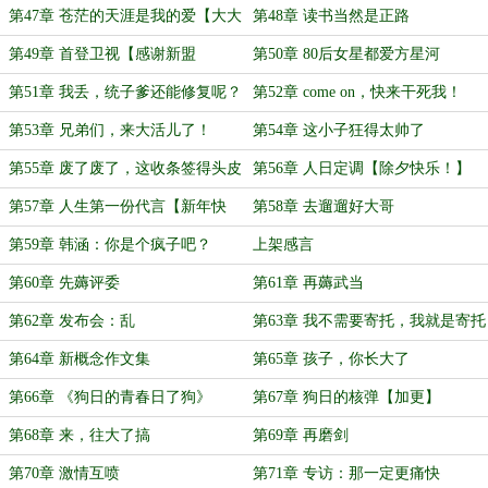
车……
第47章 苍茫的天涯是我的爱【大大
第48章 读书当然是正路
章】
第49章 首登卫视【感谢新盟
第50章 80后女星都爱方星河
NicholasZS】
第51章 我丢，统子爹还能修复呢？
第52章 come on，快来干死我！
第53章 兄弟们，来大活儿了！
第54章 这小子狂得太帅了
第55章 废了废了，这收条签得头皮
第56章 人日定调【除夕快乐！】
发麻
第57章 人生第一份代言【新年快
第58章 去遛遛好大哥
乐！】
第59章 韩涵：你是个疯子吧？
上架感言
第60章 先薅评委
第61章 再薅武当
第62章 发布会：乱
第63章 我不需要寄托，我就是寄托
第64章 新概念作文集
第65章 孩子，你长大了
第66章 《狗日的青春日了狗》
第67章 狗日的核弹【加更】
第68章 来，往大了搞
第69章 再磨剑
第70章 激情互喷
第71章 专访：那一定更痛快