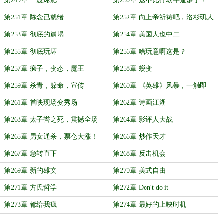
第249章 一波爆肥
第250章 这不比打劫牛逼多了？
第251章 陈念已就绪
第252章 向上帝祈祷吧，洛杉矶人
第253章 彻底的崩塌
第254章 美国人也中二
第255章 彻底玩坏
第256章 啥玩意啊这是？
第257章 疯子，变态，魔王
第258章 蜕变
第259章 杀青，躲命，宣传
第260章 《英雄》风暴，一触即
发！
第261章 首映现场变秀场
第262章 诗画江湖
第263章 太子誉之死，震撼全场
第264章 影评人大战
第265章 男女通杀，票仓大涨！
第266章 炒作天才
第267章 急转直下
第268章 反击机会
第269章 新的雄文
第270章 美式自由
第271章 方氏哲学
第272章 Don't do it
第273章 都给我疯
第274章 最好的上映时机