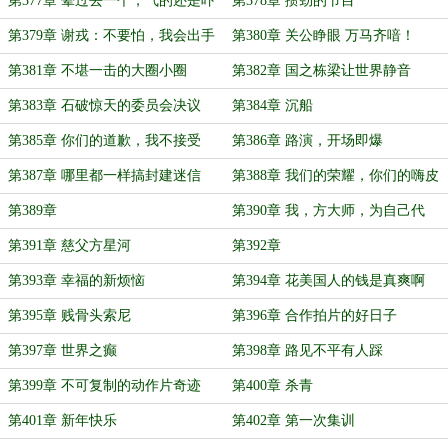
第377章 晕过去一个，气的还是吓
第378章 攒劲的节目
的？
第379章 谢戎：不要怕，我会出手
第380章 关公睁眼 万马齐喑！
第381章 不堪一击的大圈小圈
第382章 国之栋梁让世界静音
第383章 石破惊天的委员会决议
第384章 沉船
第385章 你们的道歉，我不接受
第386章 路演，开场即爆
第387章 哪里都一样搞封建迷信
第388章 我们的荣耀，你们的嗨皮
第389章
第390章 我，方大师，为自己代
言！
第391章 慈父方星河
第392章
第393章 幸福的新烦恼
第394章 花美国人的钱是真爽啊
第395章 贱骨头索尼
第396章 合作拍片的好日子
第397章 世界之癫
第398章 路见不平有人踩
第399章 不可复制的动作片奇迹
第400章 杀青
第401章 新年快乐
第402章 第一次集训