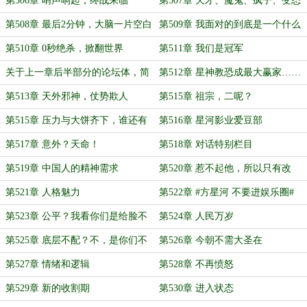
第506章 哨声响起，终战来临
第507章 天才、魔鬼、疯子、变态
第508章 最后2分钟，大脑一片空白
第509章 我面对的到底是一个什么
玩意？！
第510章 0秒绝杀，掀翻世界
第511章 我们是冠军
关于上一章后半部分的论坛体，简
第512章 星神教恐成最大赢家……
单解释一下
第513章 天外邪神，仗势欺人
第515章 祖宗，二呢？
第515章 压力与大饼齐下，谁还有
第516章 星河影业爱豆部
意见？
第517章 意外？天命！
第518章 对话特别栏目
第519章 中国人的精神需求
第520章 惹不起他，所以只有改
变。
第521章 人格魅力
第522章 #方星河 不要进娱乐圈#
第523章 公平？我看你们是给脸不
第524章 人民万岁
要
第525章 底层不配？不，是你们不
第526章 今朝不需大圣在
配
第527章 情绪和逻辑
第528章 不再愤怒
第529章 新的收割期
第530章 进入状态