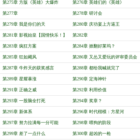
第275章 方版《英雄》大爆炸
第276章 英雄们的《英雄》
第277章
第278章 研讨会
第279章 我是你们的天
第280章 庆功宴上方逼王
第281章 影视始皇【国情快乐！】
第282章
第283章 疯狂方案
第284章 掀翻好莱坞？
第285章 狂如飓风
第286章 又怂又爱玩的评审委员会
第287章 牛炸天的获奖感言
第288章 都给我喊就完了
第289章 星耀暴涨
第290章 定海神针
第291章 正确之威
第292章 利用价值
第293章 一股脑全打死
第294章 奖章？
第295章 新体系
第296章 时代楷模：方星河
第297章 努力拉满每一分可能
第298章 喂狗的阶段
第299章 差了一点什么
第300章 超凶的一枪