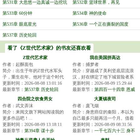
第531章 大忽悠一边真诚一边挖坑
第532章 篮球世界，再见
第533章 60分钟
第534章 神的使命
第535章 眼底星光
第536章 一个正在撕裂的国度
第537章 历史轮回
看了《Z世代艺术家》的书友还喜欢看
Z世代艺术家
我在美国拼高达
作者：起酥面包
作者：捕梦者
简介：出生于年的Z世代水军头
简介：穿越成了美利坚底层流浪
子，重生在年。他对于这个时代
汉，好在绑定了地下城冒险者系
没有任何滤镜，因此感到强烈窒
更新时间：2026-08-08 13:01:16
统。你发现了退役恶魔骑士的尸
更新时间：2026-08-09 15:29:44
息。影视剧粗糙...
最新章节：
第537章 历史轮回
体，拾取【MAA...
最新章节：
第四百一十四章 恩威
并施（求月票）
四合院之饮食男女
大夏镇夜司
作者：武文弄沫
作者：庞飞烟
简介：来阅文旗下网站阅读我的
简介：身患癌症的秦阳，本以为
更多作品吧！...
自己最多只能再活一个月。借着
更新时间：2026-08-09 13:18:11
绝症之躯，秦阳怒怼上司老板，
更新时间：2026-08-09 08:31:56
最新章节：
第394章 谋十步
再甩物质女友，...
最新章节：
一千七百六十三 身不
由己