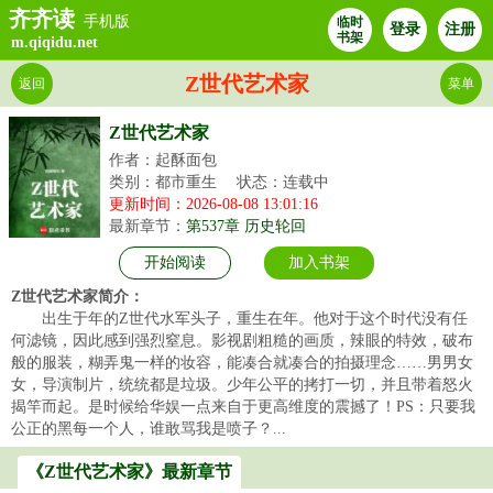
齐齐读
手机版
临时
登录
注册
书架
m.qiqidu.net
Z世代艺术家
返回
菜单
Z世代艺术家
作者：起酥面包
类别：都市重生
状态：连载中
更新时间：2026-08-08 13:01:16
最新章节：
第537章 历史轮回
开始阅读
加入书架
Z世代艺术家简介：
出生于年的Z世代水军头子，重生在年。他对于这个时代没有任
何滤镜，因此感到强烈窒息。影视剧粗糙的画质，辣眼的特效，破布
般的服装，糊弄鬼一样的妆容，能凑合就凑合的拍摄理念……男男女
女，导演制片，统统都是垃圾。少年公平的拷打一切，并且带着怒火
揭竿而起。是时候给华娱一点来自于更高维度的震撼了！PS：只要我
公正的黑每一个人，谁敢骂我是喷子？...
《Z世代艺术家》最新章节