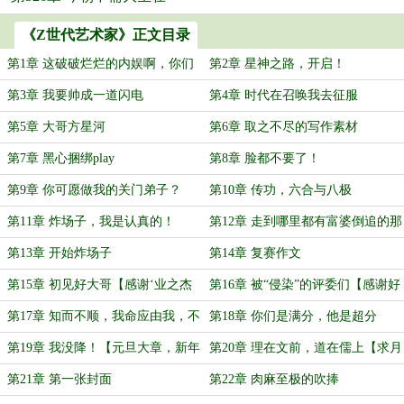
《Z世代艺术家》正文目录
第1章 这破破烂烂的内娱啊，你们
第2章 星神之路，开启！
可太需要我了
第3章 我要帅成一道闪电
第4章 时代在召唤我去征服
第5章 大哥方星河
第6章 取之不尽的写作素材
第7章 黑心捆绑play
第8章 脸都不要了！
第9章 你可愿做我的关门弟子？
第10章 传功，六合与八极
第11章 炸场子，我是认真的！
第12章 走到哪里都有富婆倒追的那
些年
第13章 开始炸场子
第14章 复赛作文
第15章 初见好大哥【感谢‘业之杰
第16章 被“侵染”的评委们【感谢好
体育’大哥盟主】
朋友小阿瓜新盟】
第17章 知而不顺，我命应由我，不
第18章 你们是满分，他是超分
应由天【感谢新盟TEMPEST】
第19章 我没降！【元旦大章，新年
第20章 理在文前，道在儒上【求月
快乐！】
票】
第21章 第一张封面
第22章 肉麻至极的吹捧