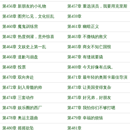
第456章 新朋友的小礼物
第457章 重选演员，我要用克里斯
蒂安贝尔打酱油
第458章 图穷匕见，文化狂乱
第459章
第460章 魔鬼训练营
第461章 幽暗正义
第462章 热度倒灌，意外惊喜
第463章 不撒钱的救灾
第464章 文娱史上第一乱
第465章 商女不知亡国恨
第466章 道歉与崩盘
第467章 有缝就要撬
第468章 投票
第469章 今天好像有点疯。
第470章 双向奔赴
第471章 最年轻的奥斯卡最佳导演
第472章 刻入骨髓的帅
第473章 让美国变得复杂
第474章 三套动作
第475章 好兄弟，好朋友
第476章 娱乐圈的西厂
第477章 我怕你们不够打嗯
第478章 奥运主题曲
第479章 幸福的烦恼
第480章 摇摇欲坠
第481章