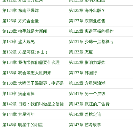
第122章 开山怪方星河
第123章 影响力出国
第124章 东南亚爆炸
第125章 海外出版？
第126章 方式含金量
第127章 东南亚签售
第128章 抬手就是大新闻
第129章 离谱至极的操作
第130章 盛大觐见
第131章 少薅一点都算亏
第132章 方星河様(さま )
第133章 态度
第134章 我仇恨你们需要什么理
第135章 影响力爆炸
由？
第136章 我会等您大胜归来
第137章 韩国行
第138章 大嘴巴子混甜枣，疼还是
第139章 方星河浪潮
爽？
第140章 病态追捧
第141章 另一个层级
第142章 日粉：我们叫做星之使徒
第143章 疯狂的广告费
第144章 方星河年
第145章 盖棺定论
第146章 明星中的明星
第147章 艺考轶事