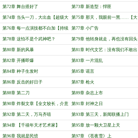
第72章 舞台搭好了
第73章 新造型：悍匪
第74章 当头一刀，大出血【超级大
第75章 那天，我眼前一黑……【大
章】
就得了】
第76章 每一点演技都不白加【持续
第77章 小广告
的大】
第78章 这怕不是个武神吧？
第79章 他转身就走，再也没有回头
【大】
第80章 新的风暴
第81章 时代文艺：没有我们不敢出
的书
第82章 开播即爆
第83章 一片混乱
第84章 种子生发时
第85章 谣言
第86章 反击的好日子
第87章 枪火
第88章 第二刀
第89章 杂志上市
第90章 炸裂文章【全文较长，介意
第91章 封神之日
勿定】
第92章 第二天，万马齐喑
第93章 第三天，新闻联播上门
第94章 【千禧年天才艺术家】
第95章 放一颗大卫星上天
第96章 我就是民愤
第97章 《苍夜雪》上