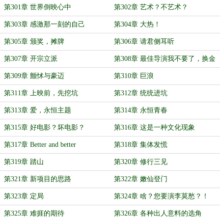
第301章 世界倒映心中
第302章 艺术？不艺术？
第303章 感激那一刻的自己
第304章 大热！
第305章 颁奖，摊牌
第306章 请君侧耳听
第307章 开宗立派
第308章 最佳导演我不要了，换金
棕榈吧！
第309章 颤怵与豪迈
第310章 巨浪
第311章 上映前，先挖坑
第312章 统统进坑
第313章 爱，永恒主题
第314章 永恒青春
第315章 好电影？坏电影？
第316章 这是一种文化现象
第317章 Better and better
第318章 集体发慌
第319章 踏山
第320章 修行三见
第321章 新项目的思路
第322章 嫩仙登门
第323章 定局
第324章 啥？您要演李莫愁？！
第325章 难捱的期待
第326章 各种出人意料的选角