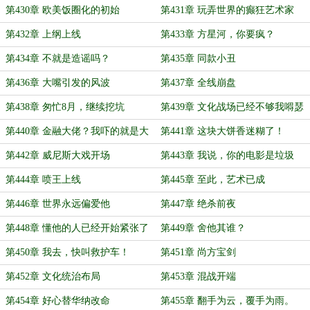
第430章 欧美饭圈化的初始
第431章 玩弄世界的癫狂艺术家
第432章 上纲上线
第433章 方星河，你要疯？
第434章 不就是造谣吗？
第435章 同款小丑
第436章 大嘴引发的风波
第437章 全线崩盘
第438章 匆忙8月，继续挖坑
第439章 文化战场已经不够我嘚瑟
了~~~
第440章 金融大佬？我吓的就是大
第441章 这块大饼香迷糊了！
佬！
第442章 威尼斯大戏开场
第443章 我说，你的电影是垃圾
第444章 喷王上线
第445章 至此，艺术已成
第446章 世界永远偏爱他
第447章 绝杀前夜
第448章 懂他的人已经开始紧张了
第449章 舍他其谁？
第450章 我去，快叫救护车！
第451章 尚方宝剑
第452章 文化统治布局
第453章 混战开端
第454章 好心替华纳改命
第455章 翻手为云，覆手为雨。