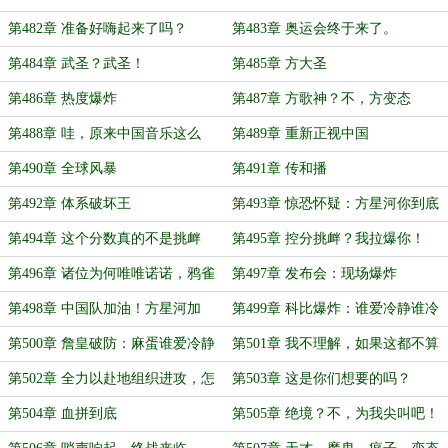
第482章 准备好嗨起来了吗？
第483章 奥运会终于来了。
第484章 武圣？武圣！
第485章 方大圣
第486章 热度爆炸
第487章 方歌神？不，方变态
第488章 哇，原来中国音乐这么
第489章 重新正视中国
棒？
第490章 全球风暴
第491章 传和播
第492章 体系破坏王
第493章 惊恐怀疑：方星河你到底
想干啥？
第494章 这个分数真的不是挑衅
第495章 控分挑衅？我拉爆你！
吗？
第496章 诸位为何唯唯诺诺，鸦雀
第497章 发布会：现场爆炸
无声？
第498章 中国队加油！方星河加
第499章 科比爆炸：谁爱冷静谁冷
油！
静！
第500章 詹皇破防：麻蛋谁爱冷静
第501章 我不理解，如果这都不算
谁冷静！
爱
第502章 全力以赴地组织进攻，怎
第503章 这是你们想要的吗？
么不算battle呢？
第504章 血拼到底
第505章 绝境？不，为我尖叫吧！