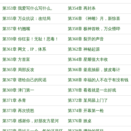
第353章 我爱写什么写什么。
第354章 再封杀
第355章 万众抗议：改结局
第356章 《神雕》月，新惊喜
第357章 钓翘嘴
第358章 极神首映，万众懵哔
第359章 你狂妄！无耻！恶毒！
第360章 裂开的声音
第361章 网文，IP，体系
第362章 神秘起源
第363章 方首富
第364章 星耀值大丰收
第365章 局部反攻
第366章 釜底抽薪，披皮毒计
第367章 谱给自己的民谣
第368章 幸福的人不在于有没有钱
第369章 津门第一
第370章 看着就是一出好戏
第371章 杀青
第372章 某局舔上门了
第373章 再次愤怒
第374章 开幕第一枪
第375章 感谢你，好朋友方星河
第376章 掀桌