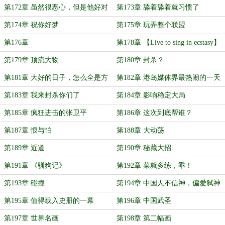
第172章 虽然很恶心，但是他好对
第173章 舔着舔着就习惯了
第174章 祝你好梦
第175章 玩弄整个联盟
第176章
第178章 【Live to sing in ecstasy】
第179章 顶流大物
第180章 封杀？
第181章 大好的日子，怎么全是方
第182章 港岛媒体界最热闹的一天
星河？！
第183章 我来封杀你们了
第184章 影响稳定大局
第185章 疯狂进击的张卫平
第186章 这次到底帮谁？
第187章 恨与怕
第188章 大动荡
第189章 近道
第190章 秘藏大招
第191章 《驯狗记》
第192章 菜就多练，乖！
第193章 碰撞
第194章 中国人不信神，偏爱弑神
第195章 值得载入史册的一幕
第196章 中国武圣
第197章 世界名画
第198章 第二幅画