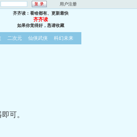
：
用户注册
齐齐读：看啥都有、更新最快
齐齐读
如果你觉得好，恳请收藏
技
二次元
仙侠武侠
科幻未来
器即可。