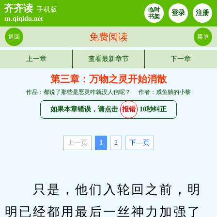
齐齐读
手机版
临时
登录
注册
书架
m.qiqidu.net
免费阅读
返回
菜单
上一章
查看最新章节
下一章
第三章：万物之灵开始消散
作品：都说了那些是恶灵咋就没人信呢？
作者：咸鱼躺的小黎
如果本章错误，请点击
报错
10秒纠正
上一页
1
2
下—页
　　只是，他们入轮回之前，明
明已经都用最后一丝神力加强了