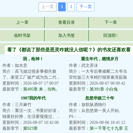
上一页
1
2
下—页
上一章
查看目录
下一章
临时书架
加入书签
回顶部↑
看了《都说了那些是恶灵咋就没人信呢？》的书友还喜欢看
我，枪神！
重生年代，燃情岁月
作者：如水意
作者：武文弄沫
简介：高飞做过很多事都失败
简介：一大爷后事难断二大爷当
了。家里工厂破产成为负二代，
官吃饭三大爷精打细算秦淮茹脸
送过外卖跑过网约车，无奈去俄
更新时间：2026-08-07 17:00:07
蛋好看何雨柱打架做饭娄晓娥难
更新时间：2026-08-07 00:00:42
国要债，结果却被...
最新章节：
第495章 来，当狗。
逃大院李学武一...
最新章节：
第391章 小白兔
1987我的年代
忽悠华娱三十年
作者：三月麻竹
作者：放歌纵酒独行
简介：重活一次，书要好好读，
简介：从忽悠第一美人开始。
钱要好好挣，生活要慢慢过。...
PS：...
更新时间：2026-08-07 10:42:06
更新时间：2026-08-06 18:41:12
最新章节：
第923章
最新章节：
第一千零七十九章 王