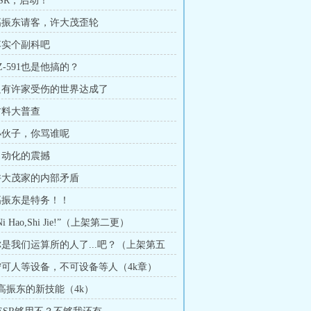
ESR，启动！
 高振东请客，许大茂歪轮
 落实个副科吧
3Z-591也是他搞的？
 只有许家受伤的世界达成了
 材料大普查
 小伙子，你骂谁呢
 自动化的震撼
 许大茂家的内部矛盾
 高振东是特务！！
Ni Hao,Shi Jie!”（上架第二更）
 你是我们运算所的人了...吧？（上架第五
 宁可人等设备，不可设备等人（4k章）
 高振东的新技能（4k）