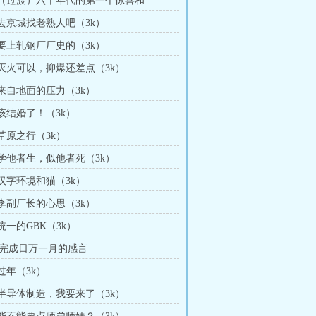
章 （过渡）六十年代的第一个惊喜和
 去京城找老熟人吧（3k）
 要上轧钢厂厂史的（3k）
章 灭火可以，抑爆还差点（3k）
 来自地面的压力（3k）
 该结婚了！（3k）
 草原之行（3k）
章 学他者生，似他者死（3k）
 汉字环境和猫（3k）
 李副厂长的心思（3k）
 统一的GBK（3k）
完成日万一月的感言
 过年（3k）
章 半导体制造，我要来了（3k）