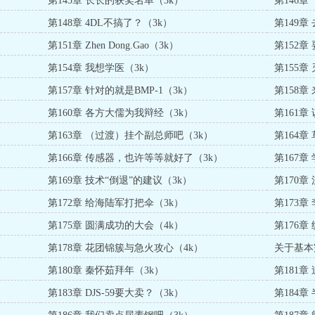
第145章 长长的获奖名单（3k）
第146
601（3k）
第148章 4DL不搞了？（3k）
第149章
第151章 Zhen Dong.Gao（3k）
第152章
第154章 我想学医（3k）
第155
第157章 针对的就是BMP-1（3k）
第158章
第160章 各方大儒为我辩经（3k）
第161章
第163章 （过渡）挂个副总师吧（3k）
第164章
第166章 传感器，也许等等就好了（3k）
第167
第169章 技术“倒退”的建议（3k）
第170章
第172章 给海陆军打把伞（3k）
第173章
）
第175章 圆满成功的大会（4k）
第176章
第178章 花团锦簇与急火攻心（4k）
关于基本
第180章 秦怀茹拜年（3k）
第181章
第183章 DJS-59要大卖？（3k）
第184