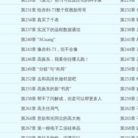
第228章 《激光》创刊号以及占坑的科学家
第229
第231章 给赤剑-73整个双胞胎哥哥
第232
第234章 真买了个表
第235章
第237章 实况下的远程数据通信
第238章
第240章 “JiGuang”
第241
第243章 像赤剑-73，但不全像
第244
第246章 高振东，我看你往哪儿跑！
第247
第249章 “分赃”与“布局”
第250
第252章 去和高排长做邻居吧
第253
第255章 高振东的新“书房”
第256
第258章 帮不了闫解成，但是可以帮更多人
第259章
第261章 高主任局气
第262章
第264章 意欲和光同尘的高大炮
第265
第267章 第一根电子工业硅单晶
第268