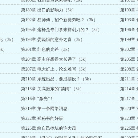
第186章 我们卖点尿素钢吧（3k）
第187
第189章 出口的影响力（3k）
第190章
第192章 易师傅，招个新徒弟吧？（3k）
第193章
第195章 这枪是专门拿来拼刺刀的？（3k）
第196
化（3k）
第198章 娄晓娥的意外之喜（3k）
第199
k）
第201章 红色的光芒（3k）
第202
第204章 高主任想得太长远了（3k）
第205章
第207章 电大好上，论文难写（3k）
第208章
第210章 系统出品，要成摆设？（3k）
第211章
）
第213章 关高振东的“禁闭”（3k）
第214
第216章 “激光”！
第217章
第219章 第一条网络消息
第220
第222章 郑秘书的好事
第223
第225章 给自己挖坑的许大茂
第226