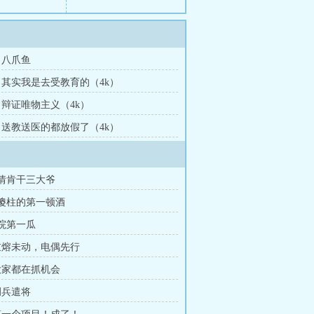
章 八爪鱼
章 其实我是去受教育的（4k）
章 辩证唯物主义（4k）
章 送教送医的都放假了（4k）
热情肯干三大爷
和傻柱的第一顿酒
进院第一瓜
 重熔未动，电偶先行
 大家都在抓机会
调兵遣将