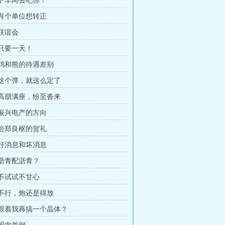
章 下车间去吧你！
章 有个单位想转正
 联谊会
 只要一天！
章 鸡和熊的待遇差别
章 这个弹，就这么定了
章 高朋满座，纷至沓来
章 振兴电产的方向
章 给郑良枢的贺礼
章 好消息和坏消息
 沥青配沥青？
 不试试不甘心
章 不行，炮还是得放
章 跟着我再搞一个晶体？