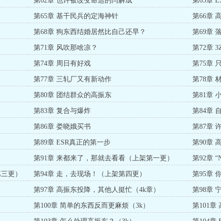
第62章 也许被改变命运的闫解成
第63章 
第65章 基干民兵的定海神针
第66章
第68章 狗东西结婚居然比自己还早？
第69章
第71章 风吹那啥凉？
第72章 
第74章 周日有好戏
第75章
第77章 三轧厂又有新动作
第78章
第80章 团结群众的高振东
第81章
第83章 复合与爆炸
第84章
第86章 娄晓娥买书
第87章
第89章 ESR真正的第一步
第90章
第91章 来都来了，那就去看看（上架第一更）
第92章 “
第三更）
第94章 走，去现场！（上架第四更）
第95章
更）
第97章 高振东投降，其他人挺忙（4k章）
第98章
第100章 简单的东西反而更麻烦（3k）
第101章