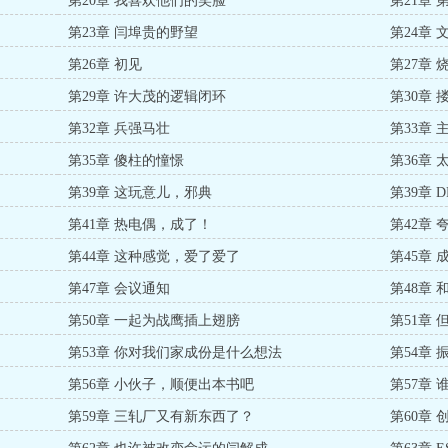
第20章 我喜欢他们的笑脸
第21章
第23章 闫埠贵的野望
第24章
第26章 初见
第27章
第29章 许大茂的逻辑闭环
第30章
第32章 兵强马壮
第33章
第35章 傻柱的憧憬
第36章
第39章 这玩意儿，邪典
第39章 
第41章 热电偶，成了！
第42章
第44章 这种感觉，爱了爱了
第45章
第47章 会议通知
第48章
第50章 一起为战鹰插上翅膀
第51章
第53章 你对我们家成份是什么想法
第54章
第56章 小伙子，顺便出本书吧
第57章
第59章 三轧厂又有新东西了？
第60章