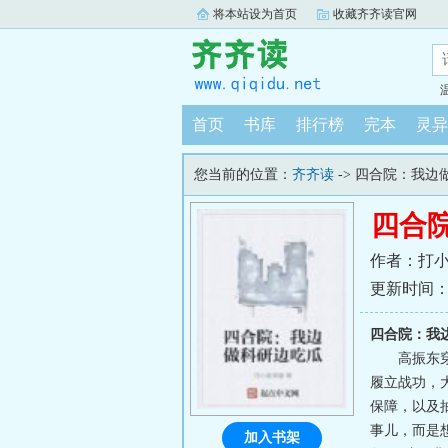
将本站设为首页
收藏齐齐读官网
首页
书库
排行榜
完本
灵异
您当前的位置：
齐齐读
-> 四合院：我边
四合
作者：打
更新时间：202
四合院：我
高振东
履立战功，
保障，以及
事儿，而是
加入书架