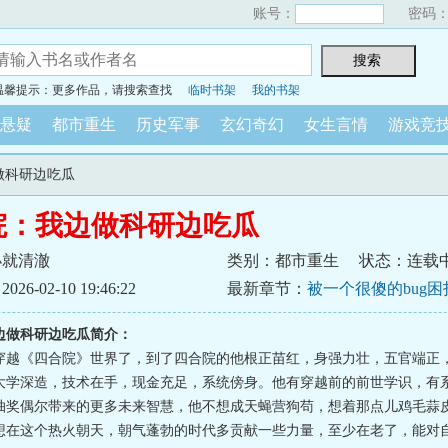
账号：
密码
温馨提示：更多作品，请搜索查找
临时书架
我的书架
悬疑
都市重生
历史军事
玄幻奇幻
女生言情
游戏竞
做科研边吃瓜
院：我边做科研边吃瓜
小就清澈
类别：都市重生
状态：连载
6-02-10 19:46:22
最新章节：
被一个很傻的bug
边做科研边吃瓜简介：
穿越《四合院》世界了，到了四合院的他根正苗红，身强力壮，五官端正
大学深造，技术在手，现金充足，系统傍身。他有穿越前的前世学识，有
抽奖偶尔带来的更多未来智慧，他不想成天蝇营狗苟，想着那点儿鸡毛蒜
想在这个热火朝天，朝气蓬勃的时代多贡献一些力量，至少在老了，能对