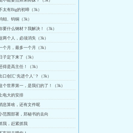
章 能不能要点师弟师妹？（3k）
 不太有Big的初啼（3k）
 钨钼、钨铜（3k）
章 你要什么钢材？我解决！（3k）
章 这两个人，必须消失（3k）
章 一个月，最多一个月（3k）
 日子定下来了（3k）
 还得是高主任！（3k）
 出口创汇‘先进个人’？（3k）
章 这个世界第一，是我们的了！（3k）
 上电大的安排
章 消息算啥，还有文件呢
章 小范围部署，郑秘书的去向
章 抓我，赶紧抓我