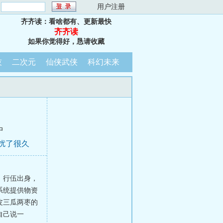
：
用户注册
齐齐读：看啥都有、更新最快
齐齐读
如果你觉得好，恳请收藏
技
二次元
仙侠武侠
科幻未来
中
困扰了很久
，行伍出身，
系统提供物资
皮三瓜两枣的
自己说一