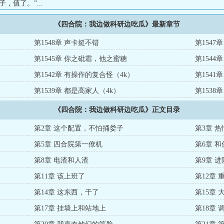
，值了。”...
《四合院：我边做科研边吃瓜》最新章节
第1548章 声卡挺不错
第1547
第1545章 你之砒霜，他之蜜糖
第1544
第1542章 有操作的复合怪（4k）
第1541
第1539章 都是高家人（4k）
第1538
《四合院：我边做科研边吃瓜》正文目录
第2章 这个配置，不怕捅娄子
第3章 
第5章 四合院第一僚机
第6章 
第8章 电渣和人渣
第9章 
第11章 该上班了
第12章
第14章 这东西，干了
第15章
第17章 挂墙上和站地上
第18章 