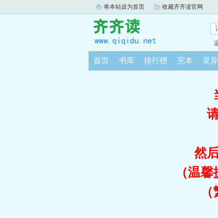
将本站设为首页
收藏齐齐读官网
首页
书库
排行榜
完本
灵异
然
（温馨
（