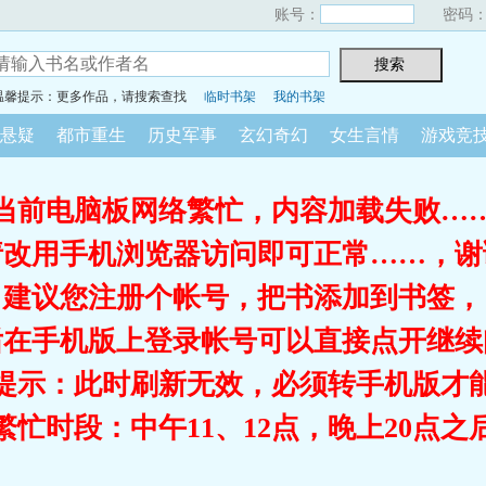
账号：
密码
温馨提示：更多作品，请搜索查找
临时书架
我的书架
悬疑
都市重生
历史军事
玄幻奇幻
女生言情
游戏竞
当前电脑板网络繁忙，内容加载失败…
请改用手机浏览器访问即可正常……，谢
建议您注册个帐号，把书添加到书签，
后在手机版上登录帐号可以直接点开继续
提示：此时刷新无效，必须转手机版才
繁忙时段：中午11、12点，晚上20点之