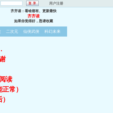
：
用户注册
齐齐读：看啥都有、更新最快
齐齐读
如果你觉得好，恳请收藏
技
二次元
仙侠武侠
科幻未来
…
谢
阅读
能正常）
后）