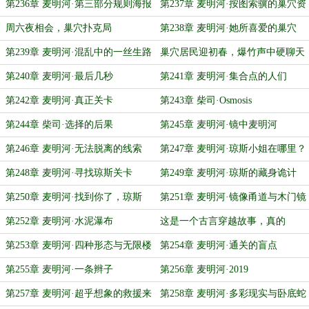
心里
第236章 麦明河·第三部分规则海报
第237章 麦明河·按图索骥的巢穴资
在……
料
周六夜相会，巢穴扑克局
第238章 麦明河·她所喜爱的巢穴
第239章 麦明河·混乱中的一丝生路
巢穴居民迎初春，爆竹声中硬聊天
第240章 麦明河·最后几秒
第241章 麦明河·集合点的人们
第242章 麦明河·真正关卡
第243章 柴司·Osmosis
第244章 柴司·选择的后果
第245章 麦明河·镜中麦明河
第246章 麦明河·无法脱离的线索
第247章 麦明河·琼斯小姐在哪里？
第248章 麦明河·寻找琼斯关卡
第249章 麦明河·琼斯的藏身诡计
第250章 麦明河·找到你了，琼斯
第251章 麦明河·镜像甬道与木门镜
子
第252章 麦明河·水泥瀑布
这是一个古言穿越故事，真的
第253章 麦明河·四种形态与无限楼
第254章 麦明河·通关的盲点
层
第255章 麦明河·一条辫子
第256章 麦明河·2019
第257章 麦明河·超乎想象的救援来
第258章 麦明河·多彩现实与卧底蛇