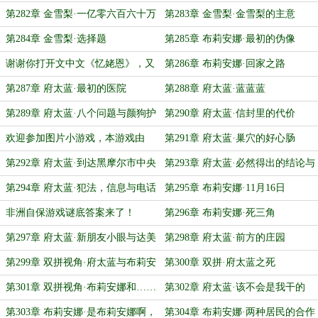
第282章 金雪梨·一亿零六百六十万
第283章 金雪梨·金雪梨的主意
第284章 金雪梨·选择题
第285章 布莉安娜·最初的伪像
谢谢你打开文中文《忆姥恩》，又
第286章 布莉安娜·回家之路
名《上一辈子的旅行》
第287章 府太蓝·最初的医院
第288章 府太蓝·蓝蓝蓝
第289章 府太蓝·八个问题与颜狗护
第290章 府太蓝·信封里的代价
士
欢迎参加图片小游戏，本游戏由
第291章 府太蓝·巢穴的好心肠
xyyz姥盛情赞助
第292章 府太蓝·到达黑摩尔市中央
第293章 府太蓝·必然得出的结论与
车站
行动
第294章 府太蓝·犯法，信息与电话
第295章 布莉安娜·11月16日
非洲自保游戏谜底答案来了！
第296章 布莉安娜·死三角
第297章 府太蓝·新朋友小眼与达美
第298章 府太蓝·前方的庄园
乐披萨
第299章 双拼视角·府太蓝与布莉安
第300章 双拼·府太蓝之死
娜
第301章 双拼视角·布莉安娜和……
第302章 府太蓝·该不会是我干的
谁？
吧？
第303章 布莉安娜·是布莉安娜啊，
第304章 布莉安娜·两种居民的合作