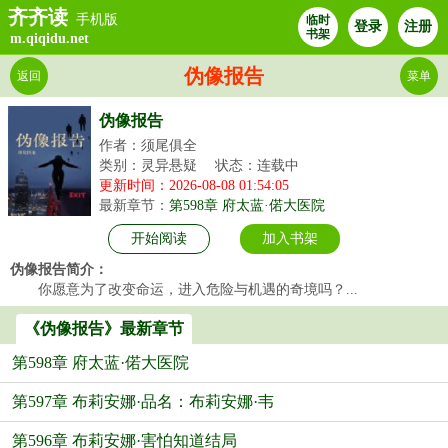
齐齐读
手机版
临时
登录
注册
书架
m.qiqidu.net
伪像报告
返回
菜单
伪像报告
作者：须尾俱全
类别：灵异悬疑
状态：连载中
更新时间：2026-08-08 01:54:05
最新章节：
第598章 府太蓝·偌大医院
开始阅读
加入书架
伪像报告简介：
你愿意为了改变命运，进入危险与机遇的奇境吗？...
《伪像报告》最新章节
第598章 府太蓝·偌大医院
第597章 布莉安娜·品名：布莉安娜·韦
第596章 布莉安娜·害怕知道结局