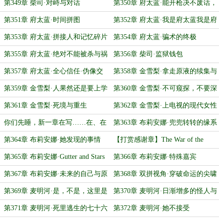
第349章 柴司·对峙与对话
第350章 府太蓝·能开枪决不废话，
最后一章？
第351章 府太蓝·时间拼图
第352章 府太蓝·我是府太蓝我是府
太蓝你是韩六月
第353章 府太蓝·拼接人和记忆碎片
第354章 府太蓝·骗术的终极
第355章 府太蓝·绝对不能被杀与祸
第356章 柴司·监狱钱包
水东引
第357章 府太蓝·全心信任·伪像交
第358章 金雪梨·拿走原液的续集与
换·需要立即逃亡
气球笑脸
第359章 金雪梨·人果然还是要上学
第360章 金雪梨·不可窥探，不要深
啊
入，紧追不舍
第361章 金雪梨·死境与重生
第362章 金雪梨·上电视的现代女性
你们先睡，新一章在写……在、在
第363章 布莉安娜·兜兜转转的缘系
写的……
第364章 布莉安娜·她发现的事情
【打赏感谢章】The War of the
Nests
第365章 布莉安娜·Gutter and Stars
第366章 布莉安娜·特殊嘉宾
第367章 布莉安娜·未来的自己与原
第368章 双拼视角·穿破命运的尖啸
本的目标
第369章 麦明河·是，不是，这里是
第370章 麦明河·日渐增多的怪人与
工地
伊文
第371章 麦明河·死里逃生的七十六
第372章 麦明河·她不接受