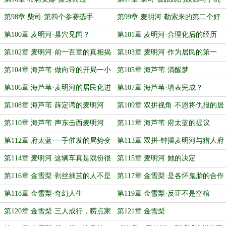
警报
第98章 柴司·第四个参赛选手
第99章 麦明河·勒索来的第二个好
处
第100章 麦明河·巢穴见闻？
第101章 麦明河·合理化后的经历
第102章 麦明河·前一百章的真相揭
第103章 麦明河·作为居民的第一
晓了！
天……？
第104章 海芦苇·做向导的开局一小
第105章 海芦苇·清醒梦
时
第106章 海芦苇·麦明河的居民化进
第107章 海芦苇·填表完成？
展报告
第108章 海芦苇·薛定谔的麦明河
第109章 双拼视角·不恩将仇报的居
民不是好居民
第110章 海芦苇·声东击西麦明河
第111章 海芦苇·府太蓝的提议
第112章 府太蓝·一手催发的局势变
第113章 双拼·钟摆麦明河与猎人府
化
太蓝
第114章 麦明河·这辆车真是戏份很
第115章 麦明河·她的决定
多
第116章 金雪梨·剥丝抽茧的人不是
第117章 金雪梨·是各怀鬼胎的合作
她
吗
第118章 金雪梨·奇幻人生
第119章 金雪梨·反正不是空棺
第120章 金雪梨·三人成行，唠点家
第121章 金雪梨·