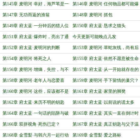
第145章 麦明河·幸好，海芦苇是一
第146章 麦明河·任何物品都可能爆
个能够信任合作的人
炸哦
第147章 无功而返的渔翁
第148章 麦明河·抓包
第149章 府太蓝·一分钟后的猎人位
第150章 府太蓝·恳求之猫头
置
第151章 府太蓝·爆炸时，亮出了通
今天更新可能晚点儿发
关的曙光
第152章 府太蓝·麦明河的判断
第153章 麦明河·草蛇灰线，尚有后
手
第154章 麦明河·将死之人
第155章 府太蓝·依然不愿意被生命
放弃
第156章 麦明河·增熵，失控，与不
第157章 府太蓝·从一开始就存在的
甘
陷阱
第158章 麦明河·老年人与恋爱喜
第159章 麦明河·手下留情的巢穴？
剧？
第160章 麦明河·这些，应该都不是
第161章 府太蓝·家里的脚凳
被增加的记忆吧？
第162章 府太蓝·来历不明的钥匙
第163章 府太蓝·以前说的谎太多
了？
第164章 府太蓝·一句话的陷阱与破
第165章 府太蓝·其实一直在倒计时
局
的钥匙？
第166章 双拼视角·死伤已定？
第167章 府太蓝·真正钥匙与父子温
情
第168章 金雪梨·与韩六月一起行动
第169章 金雪梨·爱之路标