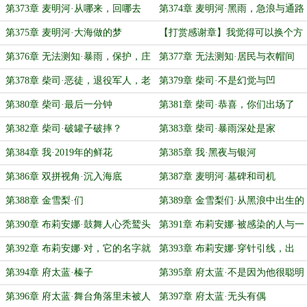
岁
第373章 麦明河·从哪来，回哪去
第374章 麦明河·黑雨，急浪与通路
第375章 麦明河·大海做的梦
【打赏感谢章】我觉得可以换个方
式感谢姥姥
第376章 无法测知·暴雨，保护，庄
第377章 无法测知·居民与衣帽间
园
第378章 柴司·恶徒，退役军人，老
第379章 柴司·不是幻觉与凹
中医
第380章 柴司·最后一分钟
第381章 柴司·恭喜，你们出场了
第382章 柴司·破罐子破摔？
第383章 柴司·暴雨深处是家
第384章 我·2019年的鲜花
第385章 我·黑夜与银河
第386章 双拼视角·沉入海底
第387章 麦明河·墓碑和司机
第388章 金雪梨·们
第389章 金雪梨们·从黑浪中出生的
东西
第390章 布莉安娜·鼓舞人心秃鹫头
第391章 布莉安娜·被感染的人与一
直在等她的人
第392章 布莉安娜·对，它的名字就
第393章 布莉安娜·穿针引线，出
叫？？？
生，回家
第394章 府太蓝·榛子
第395章 府太蓝·不是因为他很聪明
第396章 府太蓝·舞台角落里未被人
第397章 府太蓝·无头有偶