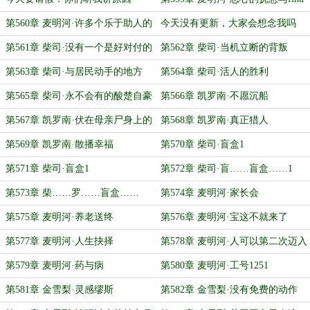
my
第560章 麦明河·许多个乐于助人的
今天没有更新，大家会想念我吗
人
第561章 柴司·没有一个是好对付的
第562章 柴司·当机立断的背叛
第563章 柴司·与居民动手的地方
第564章 柴司·活人的胜利
第565章 柴司·永不会有的酸楚自豪
第566章 凯罗南·不愿沉船
第567章 凯罗南·伏在母亲尸身上的
第568章 凯罗南·真正猎人
痛哭
第569章 凯罗南·散播幸福
第570章 柴司·盲盒1
第571章 柴司·盲盒1
第572章 柴司·盲……盲盒……1
第573章 柴……罗……盲盒……
第574章 麦明河·家长会
南……1
第575章 麦明河·养老送终
第576章 麦明河·宝这不就来了
第577章 麦明河·人生抉择
第578章 麦明河·人可以第二次迈入
相同的沼泽
第579章 麦明河·药与病
第580章 麦明河·工号1251
第581章 金雪梨·灵感缪斯
第582章 金雪梨·没有免费的动作