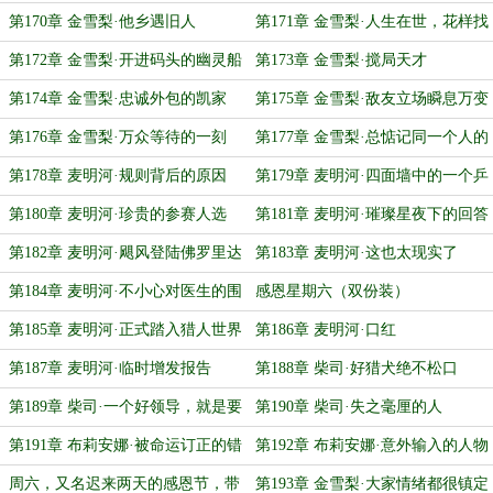
第170章 金雪梨·他乡遇旧人
第171章 金雪梨·人生在世，花样找
死
第172章 金雪梨·开进码头的幽灵船
第173章 金雪梨·搅局天才
第174章 金雪梨·忠诚外包的凯家
第175章 金雪梨·敌友立场瞬息万变
人？
第176章 金雪梨·万众等待的一刻
第177章 金雪梨·总惦记同一个人的
伪像报告
第178章 麦明河·规则背后的原因
第179章 麦明河·四面墙中的一个乒
乓球
第180章 麦明河·珍贵的参赛人选
第181章 麦明河·璀璨星夜下的回答
第182章 麦明河·飓风登陆佛罗里达
第183章 麦明河·这也太现实了
第184章 麦明河·不小心对医生的围
感恩星期六（双份装）
追堵截
第185章 麦明河·正式踏入猎人世界
第186章 麦明河·口红
第187章 麦明河·临时增发报告
第188章 柴司·好猎犬绝不松口
第189章 柴司·一个好领导，就是要
第190章 柴司·失之毫厘的人
知人善任
第191章 布莉安娜·被命运订正的错
第192章 布莉安娜·意外输入的人物
误
指令
周六，又名迟来两天的感恩节，带
第193章 金雪梨·大家情绪都很镇定