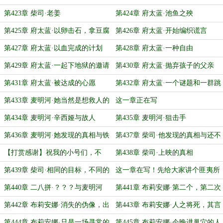
第423章 柴司·老姜
第424章 府太蓝·池鱼之殃
第425章 府太蓝·以卵击石，拿豆腐
第426章 府太蓝·开始编织谎言
撞车
第427章 府太蓝·以血完成的计划
第428章 府太蓝·一种自由
第429章 府太蓝·一起下地狱的邀请
第430章 府太蓝·抛弃孩子的父亲
第431章 府太蓝·被达成的心愿
第432章 府太蓝·一个谜题和一群跳
楼的人
第433章 麦明河·她当然是想救人的
这一章正在写
第434章 麦明河·辛西娅与故人
第435章 麦明河·狙击手
第436章 麦明河·她发现的真相与铁
第437章 柴司·他发现的真相与还不
打的好运
够好的运气
【打赏感谢】祝我的小号们，不
第438章 柴司·上映的真相
是，姥姥们，周末快乐
第439章 柴司·相同的目标，不同的
这一章在写！先给大家讲个匪夷所
人
思的故事
第440章 二八拼·？？？与麦明河
第441章 布莉安娜·第二个，第二次
第442章 布莉安娜·消失的伪像，出
第443章 布莉安娜·人之将死，其言
现的人
也……
第444章 布莉安娜·只是一场寻常的
第445章 布莉安娜·今晚进巢穴的人