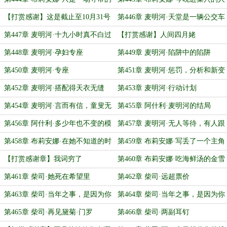
恋爱
【打赏感谢】这是截止至10月31号
第446章 麦明河·天堂是一辆公交车
的爱
第447章 麦明河·十九小时真不白过
【打赏感谢】人间四月姥
第448章 麦明河·孕妇专座
第449章 麦明河·陷阱中的陷阱
第450章 麦明河·专座
第451章 麦明河·惩罚，分析和新变
故
第452章 麦明河·搭配得天衣无缝
第453章 麦明河·行动计划
第454章 麦明河·言而有信，童叟无
第455章 阿什利·麦明河的结局
欺，活人专座
第456章 阿什利·多少年也不变的模
第457章 麦明河·无人等待，有人跟
样
踪
第458章 布莉安娜·在她不知道的时
第459章 布莉安娜·写丢了一个主角
候
的原因
【打赏感谢章】我词穷了
第460章 布莉安娜·吃海鲜汤的金雪
梨们
第461章 柴司·她死在希望里
第462章 柴司·远超票价
第463章 柴司·当年之事，是因为你
第464章 柴司·当年之事，是因为你
太优秀了（一）
太优秀了（二）
第465章 柴司·再见黛菊·门罗
第466章 柴司·两副耳钉