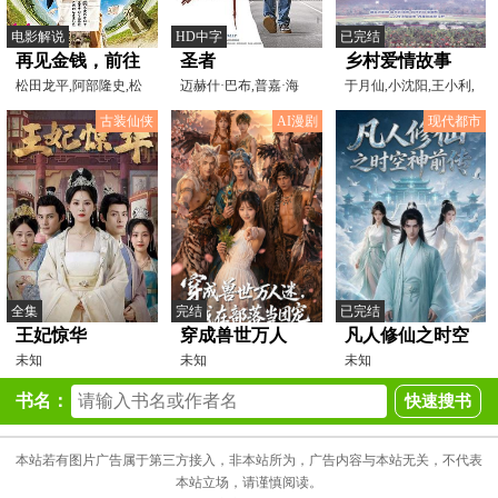
电影解说
HD中字
已完结
再见金钱，前往
圣者
乡村爱情故事
贫困村[电影解
松田龙平,阿部隆史,松
迈赫什·巴布,普嘉·海
于月仙,小沈阳,王小利,
隆子,二阶堂富美,片桐
婅,Allari,Naresh,Ra
刘小光,赵本山,刘流,
说]
古装仙侠
AI漫剧
现代都市
全集
完结
已完结
王妃惊华
穿成兽世万人
凡人修仙之时空
未知
迷，我在部落当
未知
神前传
未知
团宠
书名：
本站若有图片广告属于第三方接入，非本站所为，广告内容与本站无关，不代表
本站立场，请谨慎阅读。