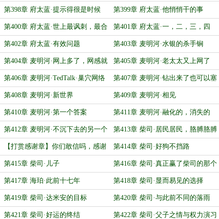
看见的事
第398章 府太蓝·提示得很是时候
第399章 府太蓝·他悄悄干的事
第400章 府太蓝·世上最讽刺，最合
第401章 府太蓝·一，二，三，四
适的事
第402章 府太蓝·有效问题
第403章 麦明河·水银的杀手锏
第404章 麦明河·网上多了，网感就
第405章 麦明河·老太太又上网了
很重，此乃必然之理
第406章 麦明河·TedTalk·巢穴网络
第407章 麦明河·钻出来了也可以塞
信息技术的讲解与应用
回去
第408章 麦明河·新世界
第409章 麦明河·相见
第410章 麦明河·第一个答案
第411章 麦明河·融化的，消失的
第412章 麦明河·不沉下去的另一个
第413章 柴司·居民居民，胳膊胳膊
办法
【打赏感谢章】你们敢信吗，感谢
第414章 柴司·好狗不挡路
章终于进入四月了
第415章 柴司·儿子
第416章 柴司·真正赢了柴司的那个
人
第417章 海珀·此前十七年
第418章 柴司·显而易见的选择
第419章 柴司·达米安的目标
第420章 柴司·与此前不同的落雨
第421章 柴司·好运的终结
第422章 柴司·父子之情与权力演习