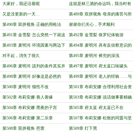
大家好，我还活着呢
这就是林三酒的命运吗，我当时有
点残忍了吧
又是没更新的一天…
第489章 双拼视角·母亲的痛苦与所
有物
第490章 双拼视角·正确的用枪法
谢谢你们关心，手术顺利
第491章 金雪梨·怎么突然一下就这
第492章 金雪梨·侏罗纪体验游
样了呢
第493章 麦明河·环境因素与两边下
第494章 麦明河·具有反侦察意识的
注
居民
对不起，消失了很久
第495章 麦明河·裤兜的深浅
第496章 麦明河·談判的条件其实并
第497章 麦明河·府太蓝口味罐头
不存在
第498章 麦明河·好像这是必然的
第499章 麦明河·老人的经验……与
身子骨
第500章 麦明河·猫性不改
第501章 布莉安娜·合理利用社会资
源
第502章 布莉安娜·善人善缘
第503章 布莉安娜·说话做事要精确
第504章 布莉安娜·黑夜的子宫
第505章 府太蓝·府太蓝已不在
第506章 布莉安娜·第二乐章
第507章 布莉安娜·松散的同盟与坚
实的威胁
第508章 双拼视角·芭蕾
第509章 灯下黑