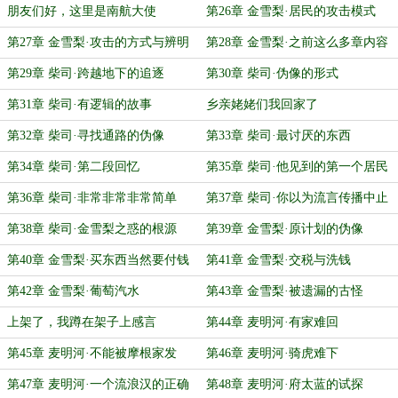
朋友们好，这里是南航大使
第26章 金雪梨·居民的攻击模式
第27章 金雪梨·攻击的方式与辨明
第28章 金雪梨·之前这么多章内容
正身
都消失了
第29章 柴司·跨越地下的追逐
第30章 柴司·伪像的形式
第31章 柴司·有逻辑的故事
乡亲姥姥们我回家了
第32章 柴司·寻找通路的伪像
第33章 柴司·最讨厌的东西
第34章 柴司·第二段回忆
第35章 柴司·他见到的第一个居民
第36章 柴司·非常非常非常简单
第37章 柴司·你以为流言传播中止
了吗
第38章 柴司·金雪梨之惑的根源
第39章 金雪梨·原计划的伪像
第40章 金雪梨·买东西当然要付钱
第41章 金雪梨·交税与洗钱
啊
第42章 金雪梨·葡萄汽水
第43章 金雪梨·被遗漏的古怪
上架了，我蹲在架子上感言
第44章 麦明河·有家难回
第45章 麦明河·不能被摩根家发
第46章 麦明河·骑虎难下
现……
第47章 麦明河·一个流浪汉的正确
第48章 麦明河·府太蓝的试探