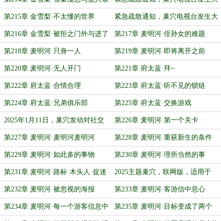
啊
爆炸
第215章 金雪梨·不太懂的世界
紧急疏散通知，巢穴电视台发生大
爆炸（重发免费版）
第216章 金雪梨·被拒之门外与进了
第217章 麦明河·侄孙女的难题
门的
第218章 麦明河·只身一人
第219章 麦明河·即将离开之前
第220章 麦明河·无人开门
第221章 府太蓝·拜~
第222章 府太蓝·合情合理
第223章 府太蓝·听不见的锁链
第224章 府太蓝·兄弟俱乐部
第225章 府太蓝·交换游戏
2025年1月11日，巢穴发动对社交
第226章 麦明河·第一个关卡
媒体的侵略战争
第227章 麦明河·麦明河麦明河
第228章 麦明河·重获新生的条件
第229章 麦明河·如此多的事物
第230章 麦明河·理所当然的事
第231章 麦明河·路标·木头人·捉迷
2025主题巢穴，联网版，适用于
藏
IOS安卓steam各大平台
第232章 麦明河·被忽视的海报
第233章 麦明河·客游信中息心
第234章 麦明河·每一个游客信息中
第235章 麦明河·目标变成了两个