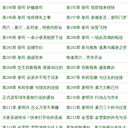
来一份不知谁写的绝密文件
第194章 柴司·奸贼柴司
第195章 柴司·现世报来得快
第196章 柴司·他所擅长之事
第197章 柴司·多嘴多舌，柴司门罗
周六，巢穴，反对派，绝密内部会
第198章 柴司·短暂飞翔
议
第199章 柴司·一条小巷竟能挤下这
第200章 柴司·一场反高潮的枪战
么多人
第201章 柴司·追捕空白
第202章 斑马视角·逃离与藏身之所
第203章 柴司·循迹而来
每逢周六，秃羊开会
第204章 交叉切换视角·曾拨动过的
第205章 切换视角·盛装舞步
历史
第206章 柴司·反派并不死于话多
第207章 布莉安娜·与过去的连接
第208章 布莉安娜·与现在的连接
第209章 麦明河·巢穴欠帐已付
正式进军绵羊畜牧行业的通知
第210章 麦明河·行动点与市长
第211章 麦明河·怎么万变不离赚
第212章 麦明河·巢穴三十科与过度
钱？
包装
大家圣诞快乐！快来打开你的圣诞
第213章 金雪梨·金雪梨的外壳与没
礼物看看
了外壳的口红
第214章 金雪梨·雪梨漫想与这人谁
紧急疏散通知，巢穴电视台发生大