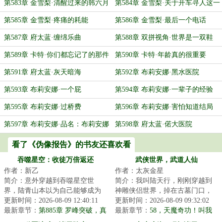
第583章 金雪梨·清醒过来的韩六月
第584章 金雪梨·关于开车寻人这一
个假设行动
第585章 金雪梨·疼痛的耗能
第586章 金雪梨·最后一个电话
第587章 府太蓝·缠绵乐曲
第588章 双拼视角·世界是一双鞋
第589章 卡特·你们都忘记了的那件
第590章 卡特·年龄真的很重要
事
第591章 府太蓝·灰天暗海
第592章 布莉安娜·黑水医院
第593章 布莉安娜·一个屁
第594章 布莉安娜·一辈子的经验
第595章 布莉安娜·过桥费
第596章 布莉安娜·害怕知道结局
第597章 布莉安娜·品名：布莉安娜
第598章 府太蓝·偌大医院
·韦
看了《伪像报告》的书友还喜欢看
吞噬星空：收徒万倍返还
武侠世界，武道人仙
作者：新乙
作者：太灰金星
简介：意外穿越到吞噬星空世
简介：我叫陆天行，刚刚穿越到
界，陆青山本以为自己能够成为
神雕侠侣世界，掉在古墓门口，
强者，不曾想九万年依旧还是宇
更新时间：2026-08-09 12:40:11
被小龙女捡到。坏消息：穿越时
更新时间：2026-08-09 09:32:02
宙九阶。就在大限...
最新章节：
第885章 罗峰突破，真
身体变异，无法...
最新章节：
58，天魔奇功！叫我
衍之主
美仙【9K求月票！】