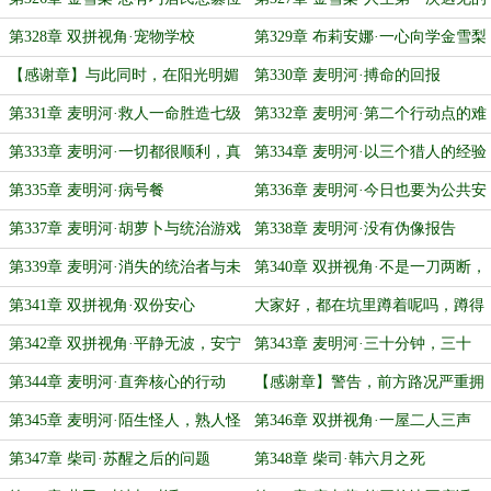
事，社区公园，夜间大学
第328章 双拼视角·宠物学校
第329章 布莉安娜·一心向学金雪梨
【感谢章】与此同时，在阳光明媚
第330章 麦明河·搏命的回报
的巢穴公园相亲角里……
第331章 麦明河·救人一命胜造七级
第332章 麦明河·第二个行动点的难
浮……
度
第333章 麦明河·一切都很顺利，真
第334章 麦明河·以三个猎人的经验
的
保证
第335章 麦明河·病号餐
第336章 麦明河·今日也要为公共安
全负责
第337章 麦明河·胡萝卜与统治游戏
第338章 麦明河·没有伪像报告
磨盘
第339章 麦明河·消失的统治者与未
第340章 双拼视角·不是一刀两断，
来的统治者
而是一章两断
第341章 双拼视角·双份安心
大家好，都在坑里蹲着呢吗，蹲得
舒服吗？
第342章 双拼视角·平静无波，安宁
第343章 麦明河·三十分钟，三十
美梦
年，二十六天
第344章 麦明河·直奔核心的行动
【感谢章】警告，前方路况严重拥
堵
第345章 麦明河·陌生怪人，熟人怪
第346章 双拼视角·一屋二人三声
人，熟人
第347章 柴司·苏醒之后的问题
第348章 柴司·韩六月之死