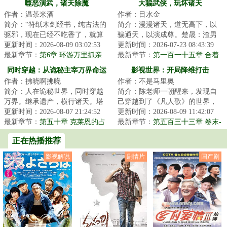
噬恶演武，诸天除魔
大骗武侠，玩坏诸天
作者：温茶米酒
作者：目水金
简介：“符纸木剑经书，纯古法的
简介：漫漫诸天，道无高下，以
驱邪，现在已经不吃香了，就算
骗通天，以演成尊。楚晟：渣男
术士出门，都得带个二百斤的香
更新时间：2026-08-09 03:02:53
渣女是我，大侠魔头是我，纯情
更新时间：2026-07-23 08:43:39
炉防身，你不...
最新章节：
第6章 环游万里抓亲
少侠骗得，貌美...
最新章节：
第一百一十五章 合着
爹，西湖搜神斩鲤鱼（单更）
是这么个杂糅了多重所知世界的
同时穿越：从诡秘主宰万界命运
影视世界：开局降维打击
鬼地方
作者：拂晓啊拂晓
作者：不是马里奥
简介：人在诡秘世界，同时穿越
简介：陈老师一朝醒来，发现自
万界。继承遗产，横行诸天。塔
己穿越到了《凡人歌》的世界，
罗会，他是愚者最信赖的挚友。
更新时间：2026-08-07 21:24:52
并绑定了一件名为“降维打击”的神
更新时间：2026-08-09 11:42:07
坐忘道，他是红...
最新章节：
第五十章 克莱恩的占
器。第一个...
最新章节：
第五百三十三章 卷末-
卜
樊胜美篇
正在热播推荐
影视解说
剧情片
国产剧