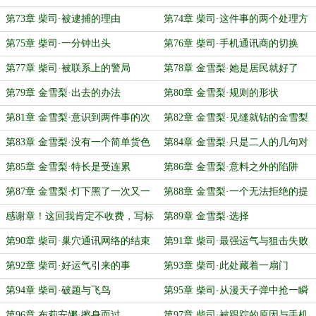
第73章 柴司·被逮捕的理由
第74章 柴司·这件事的两个处理方
案
第75章 柴司·一分钟出头
第76章 柴司·手机通讯商的切换
第77章 柴司·被联系上的警局
第78章 金雪梨·她是居民就好了
第79章 金雪梨·出去的办法
第80章 金雪梨·规则的形状
第81章 金雪梨·意识到两件事的次
第82章 金雪梨·见缝就钻的金雪梨
序
第83章 金雪梨·没有一个简单货色
第84章 金雪梨·只是二人的几句对
话
第85章 金雪梨·特长是受连累
第86章 金雪梨·意料之外的陷阱
第87章 金雪梨·灯下黑了一次又一
第88章 金雪梨·一个无法拒绝的提
次
议
感谢章！这回我肯定不收费，写标
第89章 金雪梨·选择
题里
第90章 柴司·巢穴通讯网络的结束
第91章 柴司·最强运气与狙击失败
第92章 柴司·好运气引来的事
第93章 柴司·此处藏着一扇门
第94章 柴司·破题与飞鸟
第95章 柴司·从漫天子弹中抢一瞬
间
第96章 布莉安娜·擦身而过
第97章 柴司·被跟踪的原因与手机