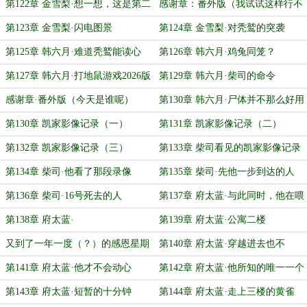
常
第122章 金雪梨·想一想，这是第二
感谢章：番外版（我试试这样行不
次遇见秃鹫
行）
第123章 金雪梨·闪电图景
第124章 金雪梨·对秃鹫的突袭
第125章 韩六月·难道秃鹫能读心
第126章 韩六月·鸡兔同笼？
吗？
第127章 韩六月·打地鼠游戏2026版
第129章 韩六月·柴司的命令
感谢章·番外版（今天是谁呢）
第130章 韩六月·尸体并不那么好用
嘛
第130章 凯家影像记录（一）
第131章 凯家影像记录（二）
第132章 凯家影像记录（三）
第133章 柴司看见的凯家影像记录
（四）
第134章 柴司·他看了那段录像
第135章 柴司·先他一步到达的人
第136章 柴司·16号死去的人
第137章 府太蓝·与此同时，他在喂
猫？
第138章 府太蓝·
第139章 府太蓝·公寓二楼
又到了一年一度（？）的感恩星期
第140章 府太蓝·穿越进去也不
六
错……？
第141章 府太蓝·他才不会动心
第142章 府太蓝·他所知的唯一一个
家
第143章 府太蓝·短暂的十分钟
第144章 府太蓝·走上三楼的黄雀