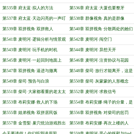
第535章 府太蓝·拟人的方法
第536章 府太蓝·大厦也要整牙
第537章 府太蓝·天边闪亮的一声叮
第538章 群像视角·真的是群像
第539章 双拼视角·双拼救人
第540章 双拼视角·分散两处的她们
第541章 麦明河·逻辑分析与情景观
第542章 麦明河·闯空门
察
第543章 麦明河·玩手机的时机
第544章 麦明河·异想天开
第545章 麦明河·一起回到地面上
第546章 麦明河·注资协议与花园
第547章 双拼视角·逼进与撤离
第548章 柴司·放行才能离开，这是
柴司的道理
第549章 柴司·预告与白浪
第550章 柴司·灰蒙蒙的人形概念
第551章 柴司·大家都看重的老太太
第552章 麦明河·求救信号
第553章 布莉安娜·救人的下场
第554章 布莉安娜·绳子的分量，是
一条命
第555章 姐弟视角·双拼居民饭
第556章 双拼视角·对柴司的惩罚
第557章 金雪梨·巢穴统治游戏胜出
第558章 布莉安娜·再次上楼的人
者
今天要请假！你们听我讲原因
第559章 麦明河·恶心的抚慰与find