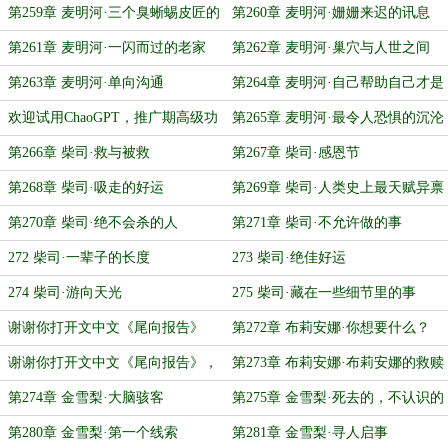
了
第259章 麦明河·三个臭蜥蜴皮匠的
第260章 麦明河·姗姗来迟的讯息
发现
第261章 麦明河·一闪而过的老家
第262章 麦明河·巢穴与人世之间
第263章 麦明河·单向沟通
第264章 麦明河·自己帮助自己才是
唯一可靠的路
欢迎试用ChaoGPT，推广期高级功
第265章 麦明河·最令人恐惧的沉沦
能免费开放
第266章 柴司·救与被救
第267章 柴司·感恩节
第268章 柴司·吸走的好运
第269章 柴司·人类史上最天赋异禀
的猎人
第270章 柴司·绝不会杀的人
第271章 柴司·不允许做的事
272 柴司·一辈子的长度
273 柴司·绝佳好运
274 柴司·游向天光
275 柴司·藏在一些细节里的事
谢谢你打开文中文《尾向报告》
第272章 布莉安娜·你想要什么？
（又名，忆姥恩）
谢谢你打开文中文《尾向报告》，
第273章 布莉安娜·布莉安娜的救赎
又名，《忆姥恩》
与幸福
第274章 金雪梨·大脑骇客
第275章 金雪梨·死去的，不认识的
人
第280章 金雪梨·第一个线索
第281章 金雪梨·寻人启事