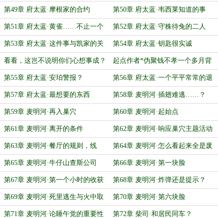
反应
第49章 府太蓝·摩根家的合约
第50章 府太蓝·韦西莱知道的事
第51章 府太蓝·黄雀……不止一个
第52章 府太蓝·守株待兔的二人
第53章 府太蓝·这件事与凯家的关
第54章 府太蓝·钥匙很实诚
系
看看，这岂不说明你们心想事成？
起点作者*伪聚钱不孝一个多月背
后的密辛
第55章 府太蓝·安珀警报？
第56章 府太蓝·一个平平常常的退
休猎人
第57章 府太蓝·最想要的东西
第58章 麦明河·插翅难逃……？
第59章 麦明河·再入巢穴
第60章 麦明河·起始点
第61章 麦明河·离开的条件
第62章 麦明河·响应巢穴主题活动
的脸
第63章 麦明河·餐厅的规则，线
第64章 麦明河·怎么看起来全是废
索，与提示
话啊
第65章 麦明河·牛仔山查斯公司
第66章 麦明河·第一块脸
第67章 麦明河·第一个小时的收获
第68章 麦明河·炸弹还是提示？
第69章 麦明河·死里逃生与火中取
第70章 麦明河·第六块脸
栗
第71章 麦明河·论睡午觉的重要性
第72章 柴司·和居民同车？