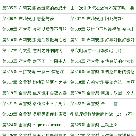
是秃鹫啊，是府太蓝啊
第305章 布莉安娜·她迷恋的她恐惧
去一次非洲怎么还写不完了呢，要
的她渴望的但是
不今天就算是最后一篇吧
第306章 布莉安娜·慈悲与爱
第307章 布莉安娜·旧死与新生
第308章 府太蓝·今夜以后即不再的
第309章 双拼但不均衡视角·被电击
同伴
倒的人
第310章 布莉安娜·最后致歉与活过
第311章 布莉安娜·好毒好恨好狠好
今夜
痛好爽快
第312章 府太蓝·意料之外的阴沟
巢穴电玩厅一日体验记（1）
第313章 府太蓝·定下了一个陌生人
第314章 府太蓝·令他嫉妒的小女孩
的命运
第315章 三拼视角·一换一·信息注
第316章 金雪梨·向诱惑屈服的诱惑
入太早·巢穴警局NSPD
第317章 金雪梨·她找到的两全之法
第318章 布莉安娜·完整光洁，美丽
可爱
第319章 金雪梨·重来也不会变的选
第320章 金雪梨·商店，乐园，杀人
择
（？）事件
第321章 金雪梨·名侦探出不了厕所
第322章 金雪梨·金……雪……
了
梨……
第323章 金雪梨·尽职尽责便利店员
街机厅拯救赞助商作战（2）（不
必介意标题变了，都是小事）
第324章 金雪梨·carpe momentum，
第325章 金雪梨·主动上岗
baby！
第326章 金雪梨·总有刁居民想篡位
第327章 金雪梨·人生第一次遇见的