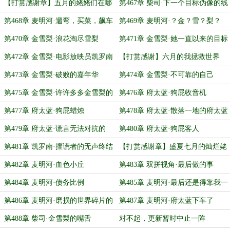
【打赏感谢章】五月的姥姥们在哪
第467章 柴司·下一个目标伪像的线
里
索
第468章 麦明河·遛弯，买菜，飙车
第469章 麦明河·？金？雪？梨？
第470章 金雪梨·浪花淘尽雪梨
第471章 金雪梨·她一直以来的目标
都非常明确
第472章 金雪梨·电影放映员凯罗南
【打赏感谢】六月的我拯救世界
了？
第473章 金雪梨·破败的嘉年华
第474章 金雪梨·不可靠的自己
第475章 金雪梨·许许多多金雪梨的
第476章 府太蓝·狗屁收音机
工作汇总
第477章 府太蓝·狗屁蜡烛
第478章 府太蓝·散落一地的府太蓝
第479章 府太蓝·谎言无法对抗的
第480章 府太蓝·狗屁客人
第481章 凯罗南·擅谎者的无声终结
【打赏感谢章】盛夏七月的灿烂姥
姥，很暖冬
第482章 麦明河·血色小丘
第483章 双拼视角·最后做的事
第484章 麦明河·债务比例
第485章 麦明河·最后还是得靠我一
个老太太
第486章 麦明河·磨损的世界碎片的
第487章 麦明河·府太蓝下车了
深处
第488章 柴司·金雪梨的嘴舌
对不起，更新暂时中止一阵