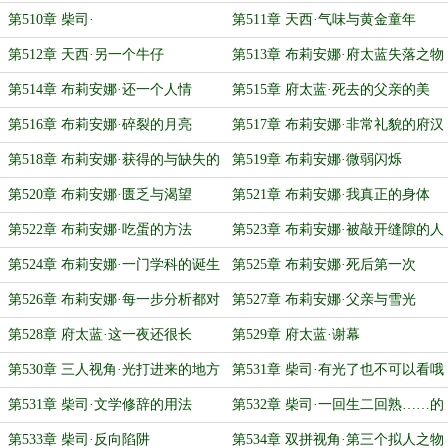
第510章 柴司·
第511章 天西·气味与黄金童年
第512章 天西·另一个牛仔
第513章 布莉安娜·府太蓝失落之物
第514章 布莉安娜·还一个人情
第515章 府太蓝·死去的父亲的美
第516章 布莉安娜·碎裂的月亮
第517章 布莉安娜·非常礼貌的府汉
第518章 布莉安娜·获得的与缺失的
第519章 布莉安娜·微弱闪烁
第520章 布莉安娜·匮乏与渴望
第521章 布莉安娜·我真正的身体
第522章 布莉安娜·吃蛋的方法
第523章 布莉安娜·被敲开缝隙的人
第524章 布莉安娜·一门学科的诞生
第525章 布莉安娜·死后第一次
第526章 布莉安娜·每一步分析都对
第527章 布莉安娜·父亲与雪光
了
第528章 府太蓝·这一夜还很长
第529章 府太蓝·谢幕
第530章 三人视角·光打进来的地方
第531章 柴司·有光了也不可以看哦
第531章 柴司·文学修辞的用法
第532章 柴司·一回生二回熟……的
对家
第533章 柴司·反向陷阱
第534章 双拼视角·第三个拟人之物