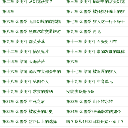
读
第二章 麦明河·从幻觉获救？
第三章 麦明河·病房中的甜美幻觉
第四章
第五章 金雪梨·被骚扰狂缠上的猎
人
第六章 金雪梨·无限幻境的虚拟指
第七章 金雪梨·猎人这一行不好干
南
第八章 金雪梨·黑摩尔市交通旅游
第九章 金雪梨·再见
图
第九章 麦明河·群英荟萃
第十一章 麦明河·石头剪刀布
第十二章 麦明河·搞笑鬼片
第十三章 麦明河·事物发展的规律
第十四章 柴司·天海茫茫
第六章
第十六章 柴司·淹没在大都会中的
第十七章 柴司·被追逐的猎人
伪像
第十八章 麦明河·第四个人
第十九章 麦明河·生育单元
第十九章 麦明河·求救的乔纳
安能辨我是假条
第21章 金雪梨·生死之后
第22章 金雪梨·山不转水转
第23章 金雪梨·被改变的历史
第24章 金雪梨?最新版本的如今
第25章 金雪梨·岔路口上的选择
啥？我从4月23日就开始不孝了？